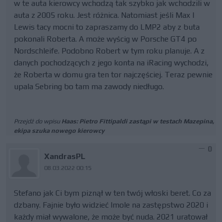
w te auta kierowcy wchodzą tak szybko jak wchodzili w
auta z 2005 roku. Jest różnica. Natomiast jeśli Max I
Lewis tacy mocni to zapraszamy do LMP2 aby z buta
pokonali Roberta. A może wyścig w Porsche GT4 po
Nordschleife. Podobno Robert w tym roku planuje. A z
danych pochodzących z jego konta na iRacing wychodzi,
że Roberta w domu gra ten tor najczęściej. Teraz pewnie
upala Sebring bo tam ma zawody niedługo.
Przejdź do wpisu
Haas: Pietro Fittipaldi zastąpi w testach Mazepina,
ekipa szuka nowego kierowcy
0
XandrasPL
08.03.2022 00:15
Stefano jak Ci bym piznął w ten twój włoski beret. Co za
dzbany. Fajnie było widzieć Imole na zastępstwo 2020 i
każdy miał wywalone, że może być nuda. 2021 uratował