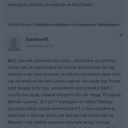
najwięcej zarobić na wyścigu w AbuDhabi.
Przejdź do wpisu
Davidson: Hamilton chce zniszczyć Verstappena
0
XandrasPL
11.03.2022 22:31
@42 tam nie powinno być kary... sędziowie po prostu
zobaczyli, że pretendent strasznie wydzwonił i to był
motyw a nie sam manewr. w takich zakrętach apex liczy
się na wejściu bo taki szybki zakręt nie może być brany
pod uwagę przy tzw. właściwym wierzchołku tak? z
resztą nie będę udawał eksperta bo nie mogę. Przyjdzie
@Kruk i powie, że z pi*** wyciągam te fakty. Dlatego
poczytaj sobie opinie kierowców F1 o tym incydencie
włącznie z Alonso, który jak wiemy cały sezon był za
Maxem i nie miałby powodu aby tam wziąć stronę