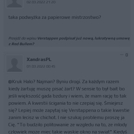
02.03.2022 21:20
taka podwyżka za papierowe mistrzostwo?
Przejdź do wpisu
Verstappen podpisał już nową, lukratywną umowę
z Red Bullem?
0
XandrasPL
01.03.2022 00:45
@Kruk Halo? Najman? Byniu drogi. Za każdym razem
kiedy żartuję muszę pisać żart? W sensie to był bait bo
jeśli większość gada bzdury i wiem, że mam rację to tak
powiem. A kwestii ścigania to nie czepiaj się. Śmiejesz
się? Lepiej może zapytaj się Verstappena o takie kwestie
zanim lecisz w chichot. I nie szukaj problemu proszę ja
Cię. "To budzilo politowanie ze wzgledu na to, ze mlody
czlowiek moze miec takie waskie okno na swiat" Kiedyś