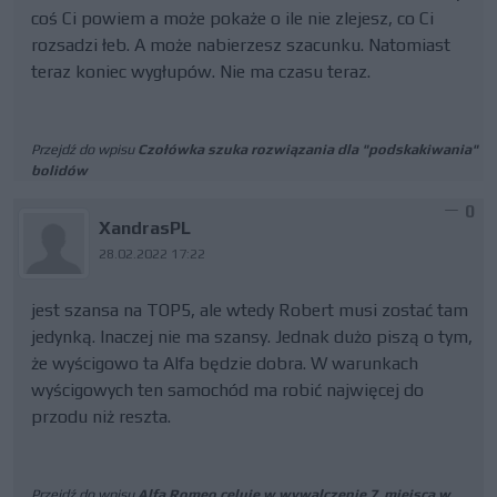
coś Ci powiem a może pokaże o ile nie zlejesz, co Ci
rozsadzi łeb. A może nabierzesz szacunku. Natomiast
teraz koniec wygłupów. Nie ma czasu teraz.
Przejdź do wpisu
Czołówka szuka rozwiązania dla "podskakiwania"
bolidów
0
XandrasPL
28.02.2022 17:22
jest szansa na TOP5, ale wtedy Robert musi zostać tam
jedynką. Inaczej nie ma szansy. Jednak dużo piszą o tym,
że wyścigowo ta Alfa będzie dobra. W warunkach
wyścigowych ten samochód ma robić najwięcej do
przodu niż reszta.
Przejdź do wpisu
Alfa Romeo celuje w wywalczenie 7. miejsca w