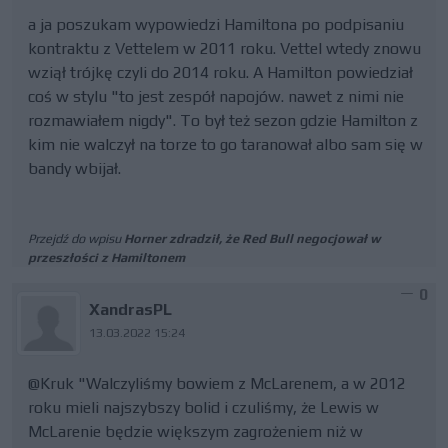
a ja poszukam wypowiedzi Hamiltona po podpisaniu
kontraktu z Vettelem w 2011 roku. Vettel wtedy znowu
wziął trójkę czyli do 2014 roku. A Hamilton powiedział
coś w stylu "to jest zespół napojów. nawet z nimi nie
rozmawiałem nigdy". To był też sezon gdzie Hamilton z
kim nie walczył na torze to go taranował albo sam się w
bandy wbijał.
Przejdź do wpisu
Horner zdradził, że Red Bull negocjował w
przeszłości z Hamiltonem
0
XandrasPL
13.03.2022 15:24
@Kruk "Walczyliśmy bowiem z McLarenem, a w 2012
roku mieli najszybszy bolid i czuliśmy, że Lewis w
McLarenie będzie większym zagrożeniem niż w