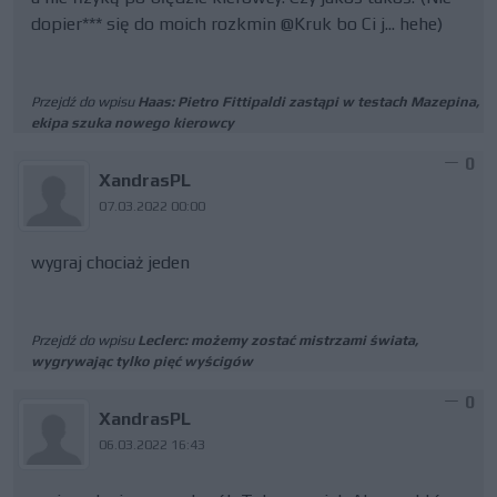
dopier*** się do moich rozkmin @Kruk bo Ci j... hehe)
Przejdź do wpisu
Haas: Pietro Fittipaldi zastąpi w testach Mazepina,
ekipa szuka nowego kierowcy
0
XandrasPL
07.03.2022 00:00
wygraj chociaż jeden
Przejdź do wpisu
Leclerc: możemy zostać mistrzami świata,
wygrywając tylko pięć wyścigów
0
XandrasPL
06.03.2022 16:43