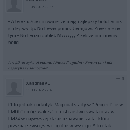
11.03.2022 22:45
- A teraz idźcie i mówicie, że mają najlepszy bolid, silnik
ich lepszy itp. No Lewis pomóż Georgowi. Znasz się na
tym - No Ferrari dublet. Myyyyyyy 2 sek za nimi mamy
bolid.
Przejdź do wpisu
Hamilton i Russell zgodni - Ferrari posiada
najszybszy samochód
0
XandrasPL
11.03.2022 22:43
f1 to jednak narkotyk. Mag miał starty w "Peugeot'cie w
LMDh" i mógł walczyć o mistrzostwo świata oraz w
LM24 w najwyższej klasie uznawanej za tą, która
przyznaje zwycięstwo ogólne w wyścigu. A to i tak