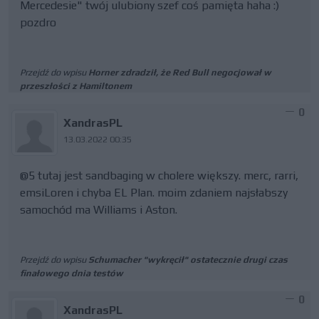
Mercedesie" twój ulubiony szef coś pamięta haha :)
pozdro
Przejdź do wpisu
Horner zdradził, że Red Bull negocjował w
przeszłości z Hamiltonem
0
XandrasPL
13.03.2022 00:35
@5 tutaj jest sandbaging w cholere większy. merc, rarri,
emsiLoren i chyba EL Plan. moim zdaniem najsłabszy
samochód ma Williams i Aston.
Przejdź do wpisu
Schumacher "wykręcił" ostatecznie drugi czas
finałowego dnia testów
0
XandrasPL