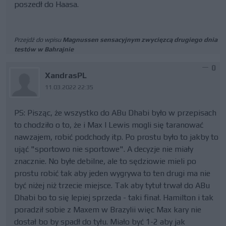
poszedł do Haasa.
Przejdź do wpisu
Magnussen sensacyjnym zwycięzcą drugiego dnia
testów w Bahrajnie
0
XandrasPL
11.03.2022 22:35
PS: Pisząc, że wszystko do ABu Dhabi było w przepisach
to chodziło o to, że i Max I Lewis mogli się taranować
nawzajem, robić podchody itp. Po prostu było to jakby to
ująć "sportowo nie sportowe". A decyzje nie miały
znacznie. No byłe debilne, ale to sędziowie mieli po
prostu robić tak aby jeden wygrywa to ten drugi ma nie
być niżej niż trzecie miejsce. Tak aby tytuł trwał do ABu
Dhabi bo to się lepiej sprzeda - taki finał. Hamilton i tak
poradził sobie z Maxem w Brazylii więc Max kary nie
dostał bo by spadł do tyłu. Miało być 1-2 aby jak