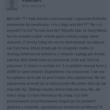
XandrasPL
08.03.2022 23:18
@Krukk "F1 byla bardzo wyrozumiala i zaprosila Roberta
ponownie do rywalizacji- i co z tego wyszlo???" No i co
wyszło? Co kU**a mać wyszło? Wyszło tyle, że twój Maxiu
też by musiał szukać roboty gdzie indziej mając takie
warunki. Z resztą tutaj nie ma co dyskutować bo włącza
się tryb fana, który działa jak te rosyjskie matki co
dostają telefony od żołnierzy z niewoli i pytają jak dosłać
paczkę albo kiedy kończą ćwiczenia. A do aut. Kurczę
pieczone. Ci starsi a zostało ich 3 co jeździli chociaż tymi z
2008 to sami mówili. Objeżdżenie ma znaczenie. I nie ma
to wpływu na to jak to jest trudne aby zapieprzać. No bo
papierowy wszedł już w auta proste dla dzieci aby się nie
męczyły itp. Dlatego wyniki dobre były od razu. No, ale
masz rację. Co tam kierowcy się znają. I co tam
porównywać przystosowanie kogoś po ilu jazdach?
godzina z Holandii, upośledzony weekend na Monzy? A