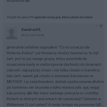
współpracuje.
Przejdź do wpisu
F1 ogłosiła nową grę, która ukaże się latem
0
XandrasPL
08.03.2022 00:06
generalnie ostatnio napisałem "Co to oznacza dla
Roberta Kubicy" już tłumaczę drodzy boomerzy. to był
żart. jest to już swego grupa, która powstała do
oznaczania kiedy w motorsporcie dochodzi do dziwnych
zdarzeń. najczęściej zmian i nie tylko chodzi o transfery.
taki żart. nawet jak chodzi o wymiany kierowców w
MOTOGP. I ja zażartowałem. Jednak epoka pisania dłutem
po kamieniu nie skumała a tylko wyskoczyła. ajaj. wyjąć
kija proszę. @6 Nie masz żadnego pokrycia co zrobiłby
Robert w dobrych warunkach do rywalizacji? Sabotaż w
Williamsie Ci coś mówi? A może tempo na poziomie GIO