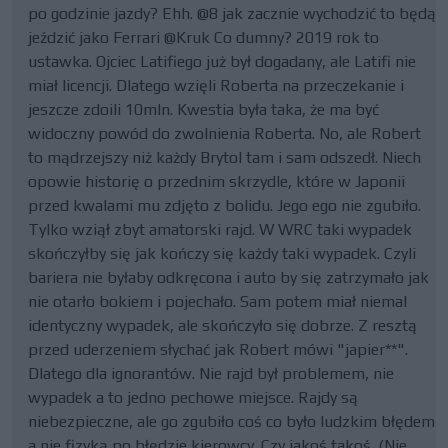
po godzinie jazdy? Ehh. @8 jak zacznie wychodzić to będą
jeździć jako Ferrari @Kruk Co dumny? 2019 rok to
ustawka. Ojciec Latifiego już był dogadany, ale Latifi nie
miał licencji. Dlatego wzięli Roberta na przeczekanie i
jeszcze zdoili 10mln. Kwestia była taka, że ma być
widoczny powód do zwolnienia Roberta. No, ale Robert
to mądrzejszy niż każdy Brytol tam i sam odszedł. Niech
opowie historię o przednim skrzydle, które w Japonii
przed kwalami mu zdjęto z bolidu. Jego ego nie zgubiło.
Tylko wziął zbyt amatorski rajd. W WRC taki wypadek
skończyłby się jak kończy się każdy taki wypadek. Czyli
bariera nie byłaby odkręcona i auto by się zatrzymało jak
nie otarło bokiem i pojechało. Sam potem miał niemal
identyczny wypadek, ale skończyło się dobrze. Z resztą
przed uderzeniem słychać jak Robert mówi "japier**".
Dlatego dla ignorantów. Nie rajd był problemem, nie
wypadek a to jedno pechowe miejsce. Rajdy są
niebezpieczne, ale go zgubiło coś co było ludzkim błędem
a nie fizyką po błędzie kierowcy. Czy jakoś takoś. (Nie