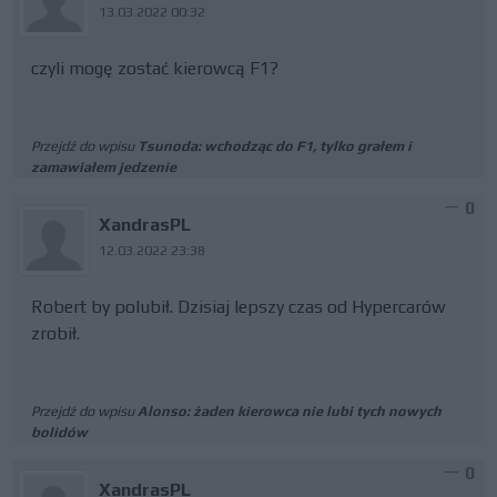
13.03.2022 00:32
czyli mogę zostać kierowcą F1?
Przejdź do wpisu
Tsunoda: wchodząc do F1, tylko grałem i
zamawiałem jedzenie
0
XandrasPL
12.03.2022 23:38
Robert by polubił. Dzisiaj lepszy czas od Hypercarów
zrobił.
Przejdź do wpisu
Alonso: żaden kierowca nie lubi tych nowych
bolidów
0
XandrasPL