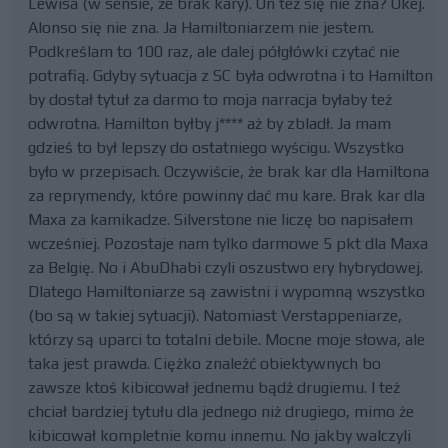
Lewisa (w sensie, że brak kary). On też się nie zna? Okej.
Alonso się nie zna. Ja Hamiltoniarzem nie jestem.
Podkreślam to 100 raz, ale dalej półgłówki czytać nie
potrafią. Gdyby sytuacja z SC była odwrotna i to Hamilton
by dostał tytuł za darmo to moja narracja byłaby też
odwrotna. Hamilton byłby j**** aż by zbladł. Ja mam
gdzieś to był lepszy do ostatniego wyścigu. Wszystko
było w przepisach. Oczywiście, że brak kar dla Hamiltona
za reprymendy, które powinny dać mu kare. Brak kar dla
Maxa za kamikadze. Silverstone nie liczę bo napisałem
wcześniej. Pozostaje nam tylko darmowe 5 pkt dla Maxa
za Belgię. No i AbuDhabi czyli oszustwo ery hybrydowej.
Dlatego Hamiltoniarze są zawistni i wypomną wszystko
(bo są w takiej sytuacji). Natomiast Verstappeniarze,
którzy są uparci to totalni debile. Mocne moje słowa, ale
taka jest prawda. Ciężko znaleźć obiektywnych bo
zawsze ktoś kibicował jednemu bądź drugiemu. I też
chciał bardziej tytułu dla jednego niż drugiego, mimo że
kibicował kompletnie komu innemu. No jakby walczyli