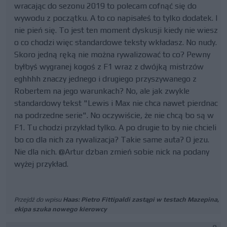
wracając do sezonu 2019 to polecam cofnąć się do
wywodu z początku. A to co napisałeś to tylko dodatek. I
nie pień się. To jest ten moment dyskusji kiedy nie wiesz
o co chodzi więc standardowe teksty wkładasz. No nudy.
Skoro jedną ręką nie można rywalizować to co? Pewny
byłbyś wygranej kogoś z F1 wraz z dwójką mistrzów
eghhhh znaczy jednego i drugiego przyszywanego z
Robertem na jego warunkach? No, ale jak zwykle
standardowy tekst "Lewis i Max nie chca nawet pierdnac
na podrzedne serie". No oczywiście, że nie chcą bo są w
F1. Tu chodzi przykład tylko. A po drugie to by nie chcieli
bo co dla nich za rywalizacja? Takie same auta? O jezu.
Nie dla nich. @Artur dzban zmień sobie nick na podany
wyżej przykład.
Przejdź do wpisu
Haas: Pietro Fittipaldi zastąpi w testach Mazepina,
ekipa szuka nowego kierowcy