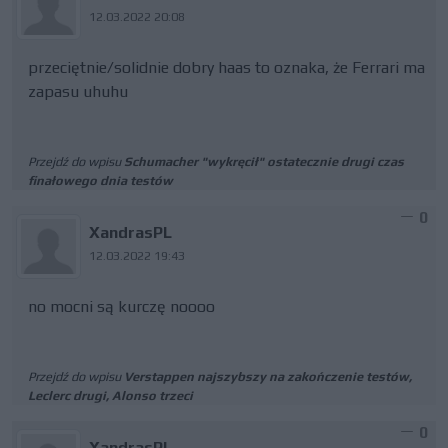
12.03.2022 20:08
przeciętnie/solidnie dobry haas to oznaka, że Ferrari ma
zapasu uhuhu
Przejdź do wpisu
Schumacher "wykręcił" ostatecznie drugi czas
finałowego dnia testów
0
XandrasPL
12.03.2022 19:43
no mocni są kurczę noooo
Przejdź do wpisu
Verstappen najszybszy na zakończenie testów,
Leclerc drugi, Alonso trzeci
0
XandrasPL