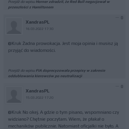
Przejdź do wpisu
Horner zdradził, że Red Bull negocjował w
przeszłości z Hamiltonem
0
XandrasPL
16.03.2022 17:30
@Kruk Żadna prowokacja. Jest moja opinia i musisz ją
przyjąć do wiadomości.
Przejdź do wpisu
FIA doprecyzowała przepisy w zakresie
oddublowania kierowców po neutralizacji
0
XandrasPL
15.03.2022 17:20
@Kruk No okej. A gdzie o tym pisano, wspomniano czy
widziano? Chętnie poczytam. Wiem, że płakał o
mechaników publicznie. Natomiast oficjalki nie było. A