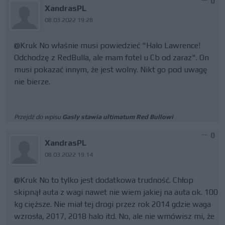
0
XandrasPL
08.03.2022 19:28
@Kruk No właśnie musi powiedzieć "Halo Lawrence!
Odchodzę z RedBulla, ale mam fotel u Cb od zaraz". On
musi pokazać innym, że jest wolny. Nikt go pod uwagę
nie bierze.
Przejdź do wpisu
Gasly stawia ultimatum Red Bullowi
0
XandrasPL
08.03.2022 19:14
@Kruk No to tylko jest dodatkowa trudność. Chłop
skipnął auta z wagi nawet nie wiem jakiej na auta ok. 100
kg cięższe. Nie miał tej drogi przez rok 2014 gdzie waga
wzrosła, 2017, 2018 halo itd. No, ale nie wmówisz mi, że