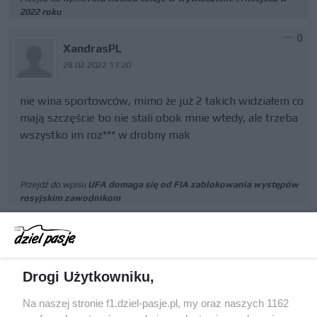
2022 roku
0
XandrasPL
28.02.2022 17:20
nie wina sportowców, mimo że już 2 takich widziałem co
mają szczęście bo nie stali obok mnie wtedy, ale trzeba
wszystko im roz*** w drobny mak
Przejdź do wpisu
UFA domaga się od FIA zablokowania występów
rosyjskim zawodnikom
0
XandrasPL
28.02.2022 17:19
Drogi Użytkowniku,
za dużo pierdołek aerodynamicznych wsadzili tam
Na naszej stronie f1.dziel-pasje.pl, my oraz naszych 1162