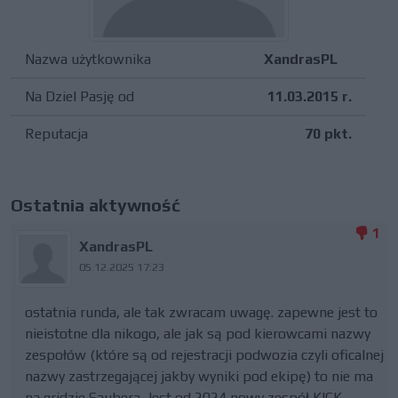
Nazwa użytkownika
XandrasPL
Na Dziel Pasję od
11.03.2015 r.
Reputacja
70 pkt.
Ostatnia aktywność
1
XandrasPL
05.12.2025 17:23
ostatnia runda, ale tak zwracam uwagę. zapewne jest to
nieistotne dla nikogo, ale jak są pod kierowcami nazwy
zespołów (które są od rejestracji podwozia czyli oficalnej
nazwy zastrzegającej jakby wyniki pod ekipę) to nie ma
na gridzie Saubera. Jest od 2024 nowy zespół KICK