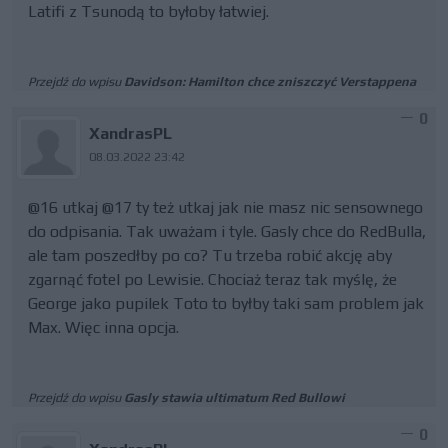
Latifi z Tsunodą to byłoby łatwiej.
Przejdź do wpisu
Davidson: Hamilton chce zniszczyć Verstappena
0
XandrasPL
08.03.2022 23:42
@16 utkaj @17 ty też utkaj jak nie masz nic sensownego
do odpisania. Tak uważam i tyle. Gasly chce do RedBulla,
ale tam poszedłby po co? Tu trzeba robić akcję aby
zgarnąć fotel po Lewisie. Chociaż teraz tak myślę, że
George jako pupilek Toto to byłby taki sam problem jak
Max. Więc inna opcja.
Przejdź do wpisu
Gasly stawia ultimatum Red Bullowi
0