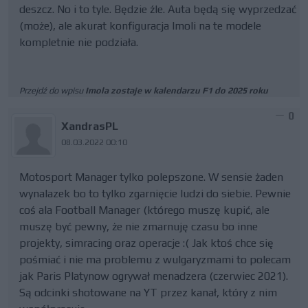
deszcz. No i to tyle. Będzie źle. Auta będą się wyprzedzać
(może), ale akurat konfiguracja Imoli na te modele
kompletnie nie podziała.
Przejdź do wpisu
Imola zostaje w kalendarzu F1 do 2025 roku
0
XandrasPL
08.03.2022 00:10
Motosport Manager tylko polepszone. W sensie żaden
wynalazek bo to tylko zgarnięcie ludzi do siebie. Pewnie
coś ala Football Manager (którego muszę kupić, ale
muszę być pewny, że nie zmarnuję czasu bo inne
projekty, simracing oraz operacje :( Jak ktoś chce się
pośmiać i nie ma problemu z wulgaryzmami to polecam
jak Paris Platynow ogrywał menadzera (czerwiec 2021).
Są odcinki shotowane na YT przez kanał, który z nim