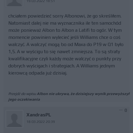
19.03.2022 18:51
chciałem powiedzieć sorry Albonowi, że go skreśliłem.
Natomiast dalej nie ma wyznacznika ile ten samochód
może ponieważ Albon to Albon a Latifi to ogór. W tym
momencie powinien wylecieć jeśli Williams chce o coś
walczyć. A walczyć mogą bo od Maxa do P19 w Q1 było
1,5. A w wyścigu to się nawet zmniejsza. To są straty
kwalifikacyjne czyli każdy może walczyć o punkty przy
dobrych wyścigach i strategiach. A Williams jednym
kierowcą odpada już dzisiaj.
Przejdź do wpisu
Albon nie ukrywa, że dzisiejszy wynik przewyższył
jego oczekiwania
0
XandrasPL
18.03.2022 20:39