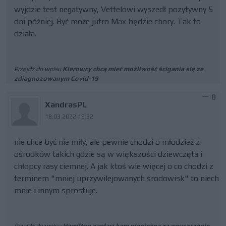
wyjdzie test negatywny, Vettelowi wyszedł pozytywny 5
dni później. Być może jutro Max będzie chory. Tak to
działa.
Przejdź do wpisu
Kierowcy chcą mieć możliwość ścigania się ze
zdiagnozowanym Covid-19
0
XandrasPL
18.03.2022 18:32
nie chce być nie miły, ale pewnie chodzi o młodzież z
ośrodków takich gdzie są w większości dziewczęta i
chłopcy rasy ciemnej. A jak ktoś wie więcej o co chodzi z
terminem "mniej uprzywilejowanych środowisk" to niech
mnie i innym sprostuje.
Przejdź do wpisu
Hamilton zapłaci karę pieniężną za opuszczenie