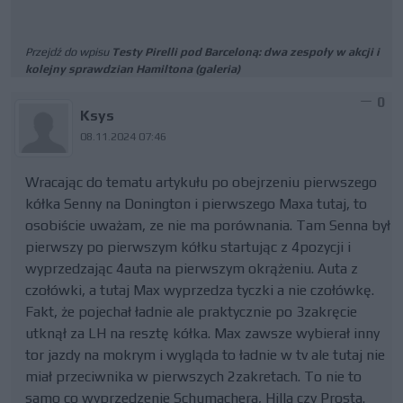
Przejdź do wpisu
Testy Pirelli pod Barceloną: dwa zespoły w akcji i
kolejny sprawdzian Hamiltona (galeria)
0
Ksys
08.11.2024 07:46
Wracając do tematu artykułu po obejrzeniu pierwszego
kółka Senny na Donington i pierwszego Maxa tutaj, to
osobiście uważam, ze nie ma porównania. Tam Senna był
pierwszy po pierwszym kółku startując z 4pozycji i
wyprzedzając 4auta na pierwszym okrążeniu. Auta z
czołówki, a tutaj Max wyprzedza tyczki a nie czołówkę.
Fakt, że pojechał ładnie ale praktycznie po 3zakręcie
utknął za LH na resztę kółka. Max zawsze wybierał inny
tor jazdy na mokrym i wygląda to ładnie w tv ale tutaj nie
miał przeciwnika w pierwszych 2zakretach. To nie to
samo co wyprzedzenie Schumachera, Hilla czy Prosta.