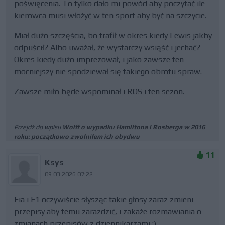
poświęcenia. To tylko dało mi powód aby poczytać ile
kierowca musi włożyć w ten sport aby być na szczycie.
Miał dużo szczęścia, bo trafił w okres kiedy Lewis jakby
odpuścił? Albo uważał, że wystarczy wsiąść i jechać?
Okres kiedy dużo imprezował, i jako zawsze ten
mocniejszy nie spodziewał się takiego obrotu spraw.
Zawsze miło będe wspominał i ROS i ten sezon.
Przejdź do wpisu
Wolff o wypadku Hamiltona i Rosberga w 2016
roku: początkowo zwolniłem ich obydwu
11
Ksys
09.03.2026 07:22
Fia i F1 oczywiście słysząc takie głosy zaraz zmieni
przepisy aby temu zarazdzić, i zakaże rozmawiania o
zmianach przepisów z dziennikarzami :)