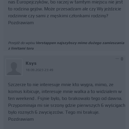
nas Europejczyków, bo raczej w tamtym miejscu nie jest
to rodzina gejów. Może przesadzam ale czy Wy jeździcie
rodzinnie czy sami z męskimi członkami rodziny?
Pozdrawiam
Przejdź do wpisu
Verstappen najszybszy mimo dużego zamieszania
z limitami toru
0
Ksys
18.09.2023 23:49
Szczerze to nie interesuje mnie kto wygra, mimo, ze
komus kibicuje, interesuje mnie walka a to widzialem w
ten weekend . Fsjnie bylo, bo brakowalo tego od dawna.
Przypominaja mi sie srzony gdzie pierwszych 6 wyścigach
bylo roznych 6 zwycięzców. Tego mi brakuje.
Pozdrawiam