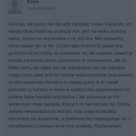
Ksys
09.03.2024 08:57
Grzesiu, ale perez nie da rady zastapic maxa. Uwazam, ze
sergio straci fotel na przyszly rok, jest na rysku solidny
sainz, moze cos wyskrobia z ric lub tsu. Nie zdziwilby
mnie nawet alo w rbr. Co do calej historii to jakas ona
grubymi nicmi szyta, ze screenow nic nie wynika, nawet ja
zonaty na wiecej sobie pozwalam w rozmowach, ale to
tylko zarty, bo nigdy ani nie zdradzilem ani nie zdradze
mojej zony, wiec jest to zwykle wykorzystanie pracownicy
w celu uwalenia chornera w mojej opinii. A ze swiat
poszedl za bardzo w lewo w politycznej poprawności to
potem takie kwiatki wychodza. Cale szczescie w rbr
wiekszosc maja tajowie, ktorych to nie razi jak np. Forda.
Jedyna niewiadoma to Adrian, niby maja kontrakty
chroniace sie wzajemne, a podobno tez niedogaduje sie z
christianem. Ciekawe ile w tym prawdy. Pozdrawiam