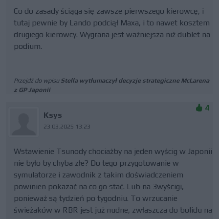
Co do zasady ściąga się zawsze pierwszego kierowcę, i
tutaj pewnie by Lando podciął Maxa, i to nawet kosztem
drugiego kierowcy. Wygrana jest ważniejsza niż dublet na
podium.
Przejdź do wpisu
Stella wytłumaczył decyzje strategiczne McLarena
z GP Japonii
4
Ksys
23.03.2025 13:23
Wstawienie Tsunody chociażby na jeden wyścig w Japonii
nie było by chyba złe? Do tego przygotowanie w
symulatorze i zawodnik z takim doświadczeniem
powinien pokazać na co go stać. Lub na 3wyścigi,
ponieważ są tydzień po tygodniu. To wrzucanie
świeżaków w RBR jest już nudne, zwłaszcza do bolidu na