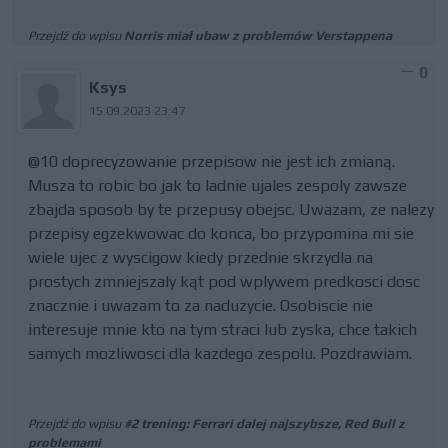
Przejdź do wpisu
Norris miał ubaw z problemów Verstappena
0
Ksys
15.09.2023 23:47
@10 doprecyzowanie przepisow nie jest ich zmianą.
Musza to robic bo jak to ladnie ujales zespoly zawsze
zbajda sposob by te przepusy obejsc. Uwazam, ze nalezy
przepisy egzekwowac do konca, bo przypomina mi sie
wiele ujec z wyscigow kiedy przednie skrzydla na
prostych zmniejszaly kąt pod wplywem predkosci dosc
znacznie i uwazam to za naduzycie. Osobiscie nie
interesuje mnie kto na tym straci lub zyska, chce takich
samych mozliwosci dla kazdego zespolu. Pozdrawiam.
Przejdź do wpisu
#2 trening: Ferrari dalej najszybsze, Red Bull z
problemami