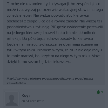
Trochę nie rozumiem tych dywagacji, bo zespół daje co
może i zazwyczaj po przerwie wakacyjnej stawia na tego
co jedzie lepiej. Nie widzę powodu aby kierowca
odchodził z zespołu co daje równe zasady. Nie widzę też
podobieństwa z sytuacją RIC gdzie ewidentnie postawili
na jednego kierowcę i nawet baku ich nie skłoniło do
refleksji. Do póki będą zdrowe zasady to kierowca
będzie na miejscu, zwłaszcza, że obaj mają szanse na
tytuł w tym roku. Problem w tym, że NOR nie daje rady. I
to mnie martwi, bo liczyłem na niego w tym roku. Może
dzięki temu sezon będzie ciekawszy...
Przejdź do wpisu
Herbert przestrzega McLarena przed utratą
zawodników
1
Ksys
08.04.2025 07:11