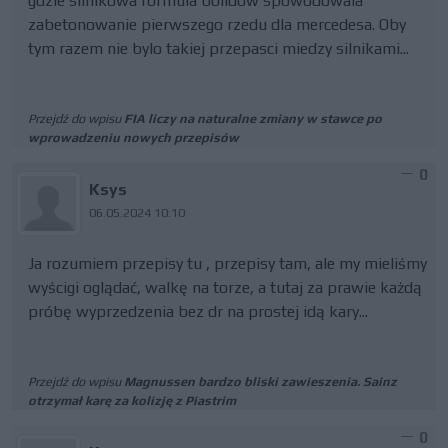
gdzie silnikowa formula bolidow spowodowala
zabetonowanie pierwszego rzedu dla mercedesa. Oby
tym razem nie bylo takiej przepasci miedzy silnikami...
Przejdź do wpisu
FIA liczy na naturalne zmiany w stawce po
wprowadzeniu nowych przepisów
0
Ksys
06.05.2024 10:10
Ja rozumiem przepisy tu , przepisy tam, ale my mieliśmy
wyścigi oglądać, walkę na torze, a tutaj za prawie każdą
próbę wyprzedzenia bez dr na prostej idą kary...
Przejdź do wpisu
Magnussen bardzo bliski zawieszenia. Sainz
otrzymał karę za kolizję z Piastrim
0