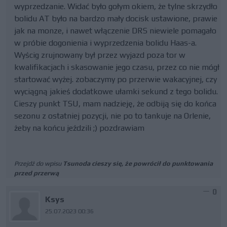
wyprzedzanie. Widać było gołym okiem, że tylne skrzydło
bolidu AT było na bardzo mały docisk ustawione, prawie
jak na monze, i nawet włączenie DRS niewiele pomagało
w próbie dogonienia i wyprzedzenia bolidu Haas-a.
Wyścig zrujnowany był przez wyjazd poza tor w
kwalifikacjach i skasowanie jego czasu, przez co nie mógł
startować wyżej. zobaczymy po przerwie wakacyjnej, czy
wyciągną jakieś dodatkowe ułamki sekund z tego bolidu.
Cieszy punkt TSU, mam nadzieję, że odbiją się do końca
sezonu z ostatniej pozycji, nie po to tankuje na Orlenie,
żeby na końcu jeździli ;) pozdrawiam
Przejdź do wpisu
Tsunoda cieszy się, że powrócił do punktowania
przed przerwą
0
Ksys
25.07.2023 00:36