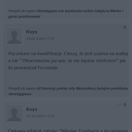
Przejdź do wpisu
Verstappen nie wyobraża sobie odejścia Marko i
grozi problemami
0
Ksys
29.02.2024 17:25
Poczekam na kwalifikacje. Cieszy, że jest szansa na walkę
a nie "19kierowców już wie, że nie będzie mistrzem" jak
to powiedział Fernando.
Przejdź do wpisu
#2 trening: pokaz siły Mercedesa, kolejne problemy
Verstappena
0
Ksys
21.12.2023 11:15
Ciekawy artykuł, cytując "Nikolas Tombazis z jej ramienia