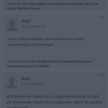
Przejdź do wpisu
Verstappen nie zostawił suchej nitki na GP Las
Vegas, Wolffie i Oconie
0
Ksys
28.10.2023 09:36
Teraz beda testowac silniki producenci swiec
zaplonowych;) Pozdrawiam
Przejdź do wpisu
FIA zamyka luki w przepisach dotyczących
testowania nowych silników
0
Ksys
07.10.2023 20:52
@16 berko nie chodzi mi o przyjezdne kobiety, bo tych
nie brakowało, chodzi mi o miejscowe. Jakieś to przykre.
pozdrawiam