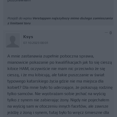
Przejdź do wpisu
Verstappen najszybszy mimo dużego zamieszania
z limitami toru
0
Ksys
07.10.2023 00:01
A mnie zastanawia zupełnie poboczna sprawa,
mianowicie pokazanie po kwalifikacjach jak to się cieszą
kibice HAM, oczywiście nie mam nic przeciwko że się
cieszą, i że mu kibicują, ale takie puszczanie w świat
typowego katarskiego życia gdzie nie ma miejsca dla
kobiet? Dla mnie było to uderzające, że pokazują rodzinę
tylko samców. Nie wyobrażam sobie jechać na wyścig
tylko z synem nie zabierając żony. Nigdy nie pojechałem
na wyścig sam w otoczeniu innych facetów, ale zawsze
jeżdżę z żoną i synem, tutaj było to wręcz śmieszne dla