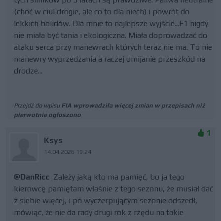
(choć w ciul drogie, ale co to dla niech) i powrót do
lekkich bolidów. Dla mnie to najlepsze wyjście...F1 nigdy
nie miała być tania i ekologiczna. Miała doprowadzać do
ataku serca przy manewrach których teraz nie ma. To nie
manewry wyprzedzania a raczej omijanie przeszkód na
drodze...
Przejdź do wpisu
FIA wprowadziła więcej zmian w przepisach niż
pierwotnie ogłoszono
1
Ksys
14.04.2026 19:24
@DanRicc
Zależy jaką kto ma pamięć, bo ja tego
kierowcę pamiętam właśnie z tego sezonu, że musiał dać
z siebie więcej, i po wyczerpującym sezonie odszedł,
mówiąc, że nie da rady drugi rok z rzędu na takie