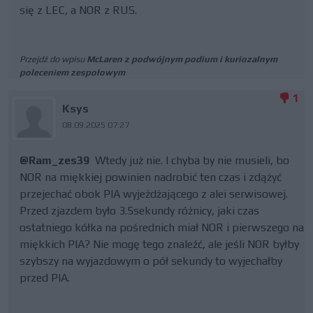
się z LEC, a NOR z RUS.
Przejdź do wpisu
McLaren z podwójnym podium i kuriozalnym
poleceniem zespołowym
1
Ksys
08.09.2025 07:27
@Ram_zes39
Wtedy już nie. I chyba by nie musieli, bo
NOR na miękkiej powinien nadrobić ten czas i zdążyć
przejechać obok PIA wyjeżdżającego z alei serwisowej.
Przed zjazdem było 3.5sekundy różnicy, jaki czas
ostatniego kółka na pośrednich miał NOR i pierwszego na
miękkich PIA? Nie mogę tego znaleźć, ale jeśli NOR byłby
szybszy na wyjazdowym o pół sekundy to wyjechałby
przed PIA.