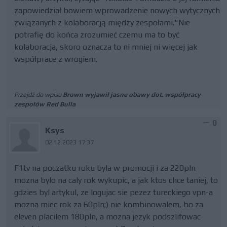
zapowiedział bowiem wprowadzenie nowych wytycznych
związanych z kolaboracją między zespołami."Nie
potrafię do końca zrozumieć czemu ma to być
kolaboracja, skoro oznacza to ni mniej ni więcej jak
współprace z wrogiem.
Przejdź do wpisu
Brown wyjawił jasne obawy dot. współpracy
zespołów Red Bulla
0
Ksys
02.12.2023 17:37
F1tv na poczatku roku byla w promocji i za 220pln
mozna bylo na caly rok wykupic, a jak ktos chce taniej, to
gdzies byl artykul, ze logujac sie pezez tureckiego vpn-a
mozna miec rok za 60pln;) nie kombinowalem, bo za
eleven placilem 180pln, a mozna jezyk podszlifowac