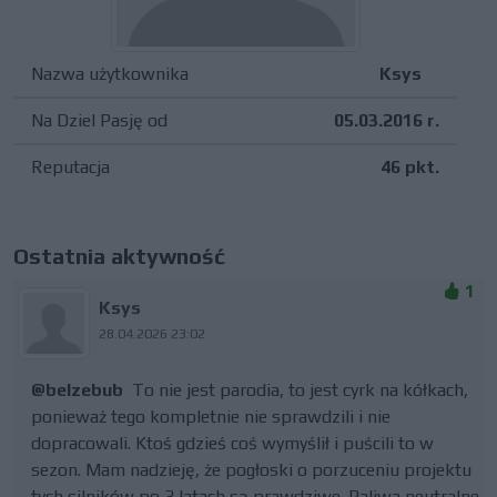
Nazwa użytkownika
Ksys
Na Dziel Pasję od
05.03.2016 r.
Reputacja
46 pkt.
Ostatnia aktywność
1
Ksys
28.04.2026 23:02
@belzebub
To nie jest parodia, to jest cyrk na kółkach,
ponieważ tego kompletnie nie sprawdzili i nie
dopracowali. Ktoś gdzieś coś wymyślił i puścili to w
sezon. Mam nadzieję, że pogłoski o porzuceniu projektu
tych silników po 3 latach są prawdziwe. Paliwa neutralne