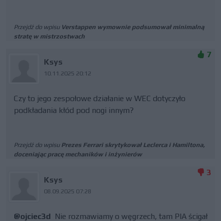
Przejdź do wpisu
Verstappen wymownie podsumował minimalną
stratę w mistrzostwach
7
Ksys
10.11.2025 20:12
Czy to jego zespołowe działanie w WEC dotyczyło
podkładania kłód pod nogi innym?
Przejdź do wpisu
Prezes Ferrari skrytykował Leclerca i Hamiltona,
doceniając pracę mechaników i inżynierów
3
Ksys
08.09.2025 07:28
@ojciec3d
Nie rozmawiamy o węgrzech, tam PIA ścigał