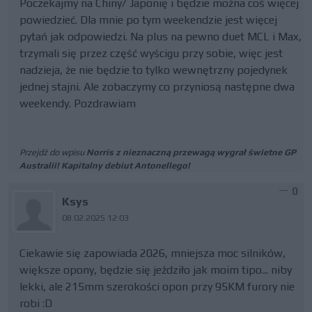
Poczekajmy na Chiny/ Japonię i będzie można coś więcej
powiedzieć. Dla mnie po tym weekendzie jest więcej
pytań jak odpowiedzi. Na plus na pewno duet MCL i Max,
trzymali się przez część wyścigu przy sobie, więc jest
nadzieja, że nie będzie to tylko wewnętrzny pojedynek
jednej stajni. Ale zobaczymy co przyniosą następne dwa
weekendy. Pozdrawiam
Przejdź do wpisu
Norris z nieznaczną przewagą wygrał świetne GP
Australii! Kapitalny debiut Antonellego!
0
Ksys
08.02.2025 12:03
Ciekawie się zapowiada 2026, mniejsza moc silników,
większe opony, będzie się jeździło jak moim tipo... niby
lekki, ale 215mm szerokości opon przy 95KM furory nie
robi :D