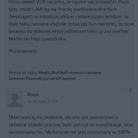
który nawet VER narzeka, że ciężko się prowadzi. Poza
tym, może LAW by się trochę podbudował w tych
3wyścigach w młodszej ekipie i łatwiejszym bolidzie. Ja
bym taką zamianę chętnie zobaczył, tym bardziej, że brak
awansu do głównej ekipy odbieram tylko przez niechęć
Marko do tego zawodnika.
Pozdrawiam.
Przejdź do wpisu
Media: Red Bull rozważa zamianę
Lawson/Tsunoda już od GP Japonii
0
Ksys
16.03.2025 21:37
Mnie wyścig się podobał, ale aby coś powiedzieć o
układzie stawki prędzej bym patrzył na kwalifikacje, oraz
na normalny tor. Melbourne nie jest miarodajny w 100%.