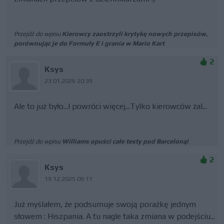
Przejdź do wpisu
Kierowcy zaostrzyli krytykę nowych przepisów,
porównując je do Formuły E i grania w Mario Kart
2
Ksys
23.01.2026 20:39
Ale to już było...I powróci więcej...Tylko kierowców żal...
Przejdź do wpisu
Williams opuści całe testy pod Barceloną!
2
Ksys
19.12.2025 09:11
Już myślałem, że podsumuje swoją porażkę jednym
słowem : Hiszpania. A tu nagle taka zmiana w podejściu...