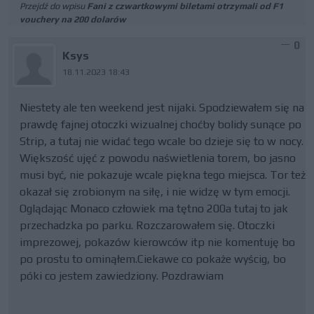
Przejdź do wpisu
Fani z czwartkowymi biletami otrzymali od F1
vouchery na 200 dolarów
0
Ksys
18.11.2023 18:43
Niestety ale ten weekend jest nijaki. Spodziewałem się na
prawdę fajnej otoczki wizualnej choćby bolidy sunące po
Strip, a tutaj nie widać tego wcale bo dzieje się to w nocy.
Większość ujęć z powodu naświetlenia torem, bo jasno
musi być, nie pokazuje wcale piękna tego miejsca. Tor też
okazał się zrobionym na siłę, i nie widzę w tym emocji.
Oglądając Monaco człowiek ma tętno 200a tutaj to jak
przechadzka po parku. Rozczarowałem się. Otoczki
imprezowej, pokazów kierowców itp nie komentuję bo
po prostu to ominąłem.Ciekawe co pokaże wyścig, bo
póki co jestem zawiedziony. Pozdrawiam