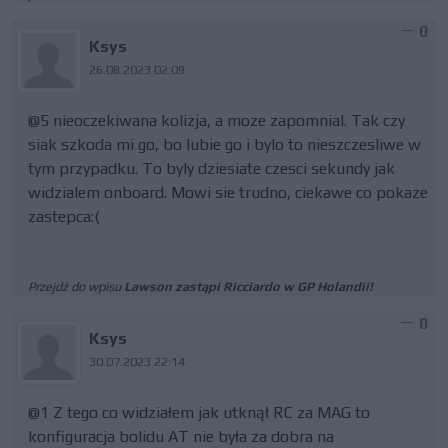
0
Ksys
26.08.2023 02:09
@5 nieoczekiwana kolizja, a moze zapomnial. Tak czy
siak szkoda mi go, bo lubie go i bylo to nieszczesliwe w
tym przypadku. To byly dziesiate czesci sekundy jak
widzialem onboard. Mowi sie trudno, ciekawe co pokaze
zastepca:(
Przejdź do wpisu
Lawson zastąpi Ricciardo w GP Holandii!
0
Ksys
30.07.2023 22:14
@1 Z tego co widziałem jak utknął RC za MAG to
konfiguracja bolidu AT nie była za dobra na