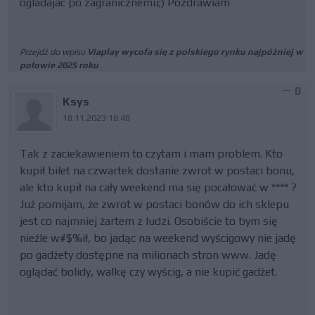
ogladajac po zagranicznemu;) Pozdrawiam
Przejdź do wpisu
Viaplay wycofa się z polskiego rynku najpóźniej w
połowie 2025 roku
0
Ksys
18.11.2023 18:48
Tak z zaciekawieniem to czytam i mam problem. Kto
kupił bilet na czwartek dostanie zwrot w postaci bonu,
ale kto kupił na cały weekend ma się pocałować w **** ?
Już pomijam, że zwrot w postaci bonów do ich sklepu
jest co najmniej żartem z ludzi. Osobiście to bym się
nieźle w#$%ił, bo jadąc na weekend wyścigowy nie jadę
po gadżety dostępne na milionach stron www. Jadę
oglądać bolidy, walkę czy wyścig, a nie kupić gadżet.