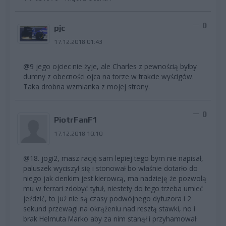
0
pjc
17.12.2018 01:43
@9 jego ojciec nie żyje, ale Charles z pewnością byłby
dumny z obecności ojca na torze w trakcie wyścigów.
Taka drobna wzmianka z mojej strony.
0
PiotrFanF1
17.12.2018 10:10
@18. jogi2, masz rację sam lepiej tego bym nie napisał,
paluszek wyciszył się i stonował bo właśnie dotarło do
niego jak cienkim jest kierowcą, ma nadzieję że pozwolą
mu w ferrari zdobyć tytuł, niestety do tego trzeba umieć
jeździć, to już nie są czasy podwójnego dyfuzora i 2
sekund przewagi na okrążeniu nad resztą stawki, no i
brak Helmuta Marko aby za nim stanął i przyhamował