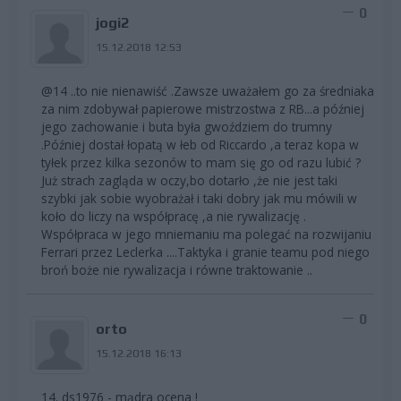
0
jogi2
15.12.2018 12:53
@14 ..to nie nienawiść .Zawsze uważałem go za średniaka
za nim zdobywał papierowe mistrzostwa z RB...a później
jego zachowanie i buta była gwoździem do trumny
.Później dostał łopatą w łeb od Riccardo ,a teraz kopa w
tyłek przez kilka sezonów to mam się go od razu lubić ?
Już strach zagląda w oczy,bo dotarło ,że nie jest taki
szybki jak sobie wyobrażał i taki dobry jak mu mówili w
koło do liczy na współpracę ,a nie rywalizację .
Współpraca w jego mniemaniu ma polegać na rozwijaniu
Ferrari przez Leclerka ....Taktyka i granie teamu pod niego
broń boże nie rywalizacja i równe traktowanie ..
0
orto
15.12.2018 16:13
14. ds1976 - mądra ocena !