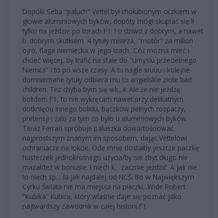
Dopóki Seba "paluch" Vettel był chołubionym oczkiem w
głowie aluminiowych byków, dopóty mógł skupiać się li
tylko na jeździe po torach F1. I o dziwo z dobrym, a nawet
b. dobrym skutkiem. 4 tytuły mistrza, "motór" za milion
ojro, flaga niemiecka w jego łzach...Cóż mozna mieć i
chcieć więcej, by trafić na stałe do "umysłu przecietnego
Niemca" i to po wsze czasy. A tu nagle sruuu i kolejne
domniemane tytuły odbiera mu to angielskie złote bad
children. Tez chyba bym się wk...ił. Ale że nie jeżdzę
bolidem F1, to nie wykręcam nawet przy delikatnym
dotknięciu innego bolidu, bączków pełnych rozpaczy,
pretensji i żalu za tym co było u aluminiowych byków.
Teraz Ferrari spróbuje paluszka dowartościować
najprostszym znanym im sposobem, dając Vettelowi
ochraniacze na łokcie. Ode mnie dostałby jeszcze paczkę
husteczek jednokrotnego uzycia/by sie zbyt długo nie
mazał/też w bonusie. I niech k... zacznie jeżdzić. A jak nie
to niech sp.....la jak najdalej od NCŚ. Bo w Największym
Cyrku Świata nie ma miejsca na płaczki...Wide Robert
"Kubika" Kubica, który wlaśnie daje się poznać jako
najtwardszy zawodnik w całej historii F1