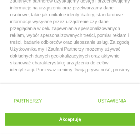
zaufanych partnerów uzyskujemy dostęp i przechowujemy
informacje na urządzeniu oraz przetwarzamy dane
osobowe, takie jak unikalne identyfikatory, standardowe
informacje wysyłane przez urządzenie czy dane
przeglądania w celu zapewniania spersonalizowanych
Czy uważasz, że przerwa wakacyjna
reklam, wybór spersonalizowanych treści, pomiar reklam i
powinna mieć miejsce w F1?
treści, badanie odbiorców oraz ulepszanie usług. Za zgodą
Serwis internetowy, z którego korzystasz, używa plików
Użytkownika my i Zaufani Partnerzy możemy używać
cookies. Są to pliki instalowane w urządzeniach
dokładnych danych geolokalizacyjnych oraz aktywnie
TAK
NIE
końcowych osób korzystających z serwisu, w celu
skanować charakterystykę urządzenia do celów
administrowania serwisem, poprawy jakości
identyfikacji. Ponieważ cenimy Twoją prywatność, prosimy
świadczonych usług w tym dostosowania treści serwisu
o zgodę na korzystanie z tych technologii poprzez
do preferencji użytkownika, utrzymania sesji
kliknięcie „Akceptuję”. Zgoda jest dobrowolna i zawsze
użytkownika oraz dla celów statystycznych i
Zobacz wyniki głosowania
możesz ją zmienić/wycofać klikając przycisk ustawień
targetowania behawioralnego reklamy.
prywatności znajdujący się w lewym dolnym rogu strony
PARTNERZY
Dowiedz się więcej o naszej polityce
USTAWIENIA
. Niektóre rodzaje przetwarzania danych nie wymagają
prywatności
zgody użytkownika, ale masz prawo sprzeciwić się
takiemu przetwarzaniu. Preferencje będą miały
Akceptuję
ROZUMIEM
TESTY
2026
zastosowania tylko na tej witrynie.
Zapoznaj się z poniższymi informacjami, abyś mógł