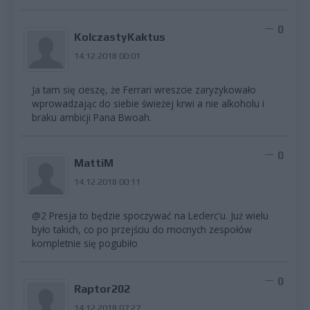
0
KolczastyKaktus
14.12.2018 00:01
Ja tam się cieszę, że Ferrari wreszcie zaryzykowało
wprowadzając do siebie świeżej krwi a nie alkoholu i
braku ambicji Pana Bwoah.
0
MattiM
14.12.2018 00:11
@2 Presja to będzie spoczywać na Leclerc'u. Już wielu
było takich, co po przejściu do mocnych zespołów
kompletnie się pogubiło
0
Raptor202
14.12.2018 07:27