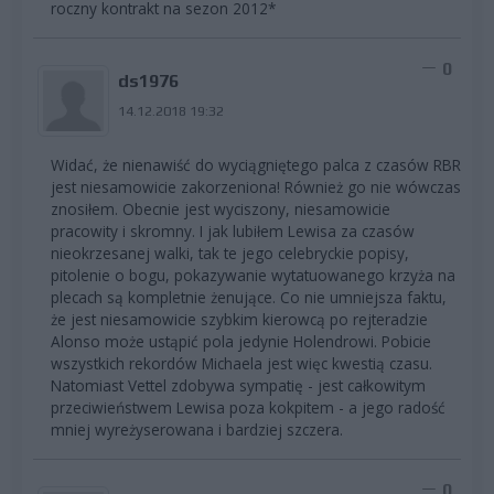
roczny kontrakt na sezon 2012*
0
ds1976
14.12.2018 19:32
Widać, że nienawiść do wyciągniętego palca z czasów RBR
jest niesamowicie zakorzeniona! Również go nie wówczas
znosiłem. Obecnie jest wyciszony, niesamowicie
pracowity i skromny. I jak lubiłem Lewisa za czasów
nieokrzesanej walki, tak te jego celebryckie popisy,
pitolenie o bogu, pokazywanie wytatuowanego krzyża na
plecach są kompletnie żenujące. Co nie umniejsza faktu,
że jest niesamowicie szybkim kierowcą po rejteradzie
Alonso może ustąpić pola jedynie Holendrowi. Pobicie
wszystkich rekordów Michaela jest więc kwestią czasu.
Natomiast Vettel zdobywa sympatię - jest całkowitym
przeciwieństwem Lewisa poza kokpitem - a jego radość
mniej wyreżyserowana i bardziej szczera.
0