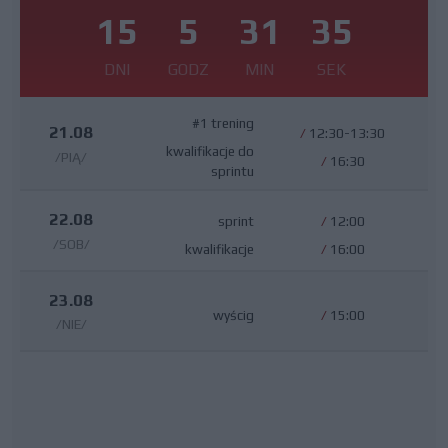
15
5
31
34
DNI
GODZ
MIN
SEK
#1 trening
21.08
/
12:30-13:30
kwalifikacje do
/PIĄ/
/
16:30
sprintu
22.08
sprint
/
12:00
/SOB/
kwalifikacje
/
16:00
23.08
wyścig
/
15:00
/NIE/