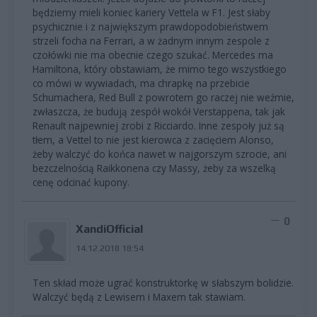
będziemy mieli koniec kariery Vettela w F1. Jest słaby
psychicznie i z największym prawdopodobieństwem
strzeli focha na Ferrari, a w żadnym innym zespole z
czołówki nie ma obecnie czego szukać. Mercedes ma
Hamiltona, który obstawiam, że mimo tego wszystkiego
co mówi w wywiadach, ma chrapkę na przebicie
Schumachera, Red Bull z powrotem go raczej nie weźmie,
zwłaszcza, że budują zespół wokół Verstappena, tak jak
Renault najpewniej zrobi z Ricciardo. Inne zespoły już są
tłem, a Vettel to nie jest kierowca z zacięciem Alonso,
żeby walczyć do końca nawet w najgorszym szrocie, ani
bezczelnością Raikkonena czy Massy, żeby za wszelką
cenę odcinać kupony.
0
XandiOfficial
14.12.2018 18:54
Ten skład może ugrać konstruktorkę w słabszym bolidzie.
Walczyć będą z Lewisem i Maxem tak stawiam.