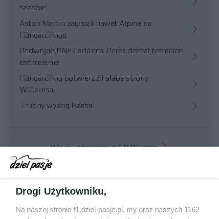
sezonie
Aston Martin zagroził nawet Alpine na
Hungaroringu
Podwójne DNF Cadillaca. Perez dostał formalne
ostrzeżenie
Hungaroring potwierdził słabe strony
Williamsa
Trudny wyścig Haasa
Więcej informacji o
GP Węgier
Drogi Użytkowniku,
Na naszej stronie f1.dziel-pasje.pl, my oraz naszych 1162