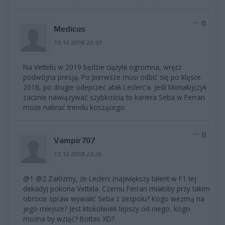
0
Medicus
13.12.2018 22:33
Na Vettelu w 2019 będzie ciążyła ogromna, wręcz
podwójna presją. Po pierwsze musi odbić się po klęsce
2018, po drugie odeprzeć atak Leclerc'a. Jeśli Monakijczyk
zacznie nawiązywać szybkością to kariera Seba w Ferrari
może nabrać trendu koszącego.
0
Vampir707
13.12.2018 23:26
@1 @2 Załóżmy, że Leclerc (największy talent w F1 tej
dekady) pokona Vettela. Czemu Ferrari miałoby przy takim
obrocie spraw wywalić Seba z zespołu? Kogo wezmą na
jego miejsce? Jest ktokolwiek lepszy od niego, kogo
można by wziąć? Bottas XD?