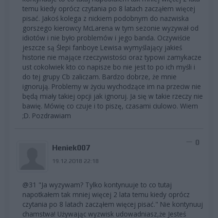
temu kiedy oprócz czytania po 8 latach zacząłem więcej
pisać. Jakoś kolega z nickiem podobnym do nazwiska
gorszego kierowcy McLarena w tym sezonie wyzywał od
idiotów i nie było problemów i jego banda. Oczywiście
jeszcze są Ślepi fanboye Lewisa wymyślający jakieś
historie nie mające rzeczywistości oraz typowi zamykacze
ust cokolwiek kto co napisze bo nie jest to po ich myśli i
do tej grupy Cb zaliczam. Bardzo dobrze, że mnie
ignorują. Problemy w życiu wychodzące im na przeciw nie
będą miały takiej opcji jak ignoruj. Ja się w takie rzeczy nie
bawię. Mówię co czuje i to piszę, czasami ciulowo. Wiem
;D. Pozdrawiam
0
Heniek007
19.12.2018 22:18
@31 "Ja wyzywam? Tylko kontynuuje to co tutaj
napotkałem tak mniej więcej 2 lata temu kiedy oprócz
czytania po 8 latach zacząłem więcej pisać." Nie kontynuuj
chamstwa! Używając wyzwisk udowadniasz,że Jesteś