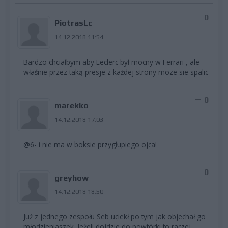
0
PiotrasLc
14.12.2018 11:54
Bardzo chciałbym aby Leclerc był mocny w Ferrari , ale
właśnie przez taką presje z każdej strony moze sie spalic
0
marekko
14.12.2018 17:03
@6- i nie ma w boksie przygłupiego ojca!
0
greyhow
14.12.2018 18:50
Już z jednego zespołu Seb uciekł po tym jak objechał go
młodzieniaszek. Jeżeli dojdzie do powtórki to raczej