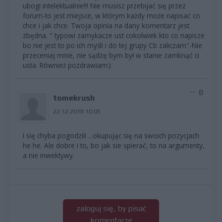
ubogi intelektualnie!!! Nie musisz przebijać się przez
forum-to jest miejsce, w którym każdy może napisać co
chce i jak chce. Twoja opinia na dany komentarz jest
zbędna. " typowi zamykacze ust cokolwiek kto co napisze
bo nie jest to po ich myśli i do tej grupy Cb zaliczam"-Nie
przeceniaj mnie, nie sądzę bym był w stanie zamknąć ci
usta. Również pozdrawiam:)
0
tomekrush
22.12.2018 10:05
I się chyba pogodzili ...okupując się na swoich pozycjach
he he. Ale dobre i to, bo jak sie spierać, to na argumenty,
a nie inwektywy.
zaloguj się, by pisać
komentarze