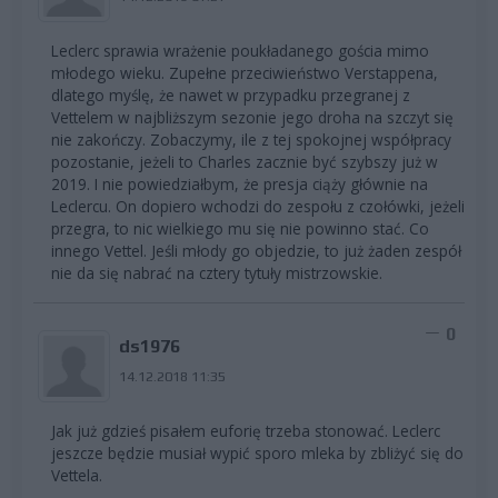
Leclerc sprawia wrażenie poukładanego gościa mimo
młodego wieku. Zupełne przeciwieństwo Verstappena,
dlatego myślę, że nawet w przypadku przegranej z
Vettelem w najbliższym sezonie jego droha na szczyt się
nie zakończy. Zobaczymy, ile z tej spokojnej współpracy
pozostanie, jeżeli to Charles zacznie być szybszy już w
2019. I nie powiedziałbym, że presja ciąży głównie na
Leclercu. On dopiero wchodzi do zespołu z czołówki, jeżeli
przegra, to nic wielkiego mu się nie powinno stać. Co
innego Vettel. Jeśli młody go objedzie, to już żaden zespół
nie da się nabrać na cztery tytuły mistrzowskie.
0
ds1976
14.12.2018 11:35
Jak już gdzieś pisałem euforię trzeba stonować. Leclerc
jeszcze będzie musiał wypić sporo mleka by zbliżyć się do
Vettela.