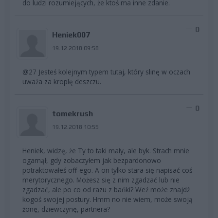
do ludzi rozumiejących, że ktoś ma inne zdanie.
0
Heniek007
19.12.2018 09:58
@27 Jesteś kolejnym typem tutaj, który slinę w oczach
uważa za kroplę deszczu.
0
tomekrush
19.12.2018 10:55
Heniek, widzę, że Ty to taki mały, ale byk. Strach mnie
ogarnął, gdy zobaczyłem jak bezpardonowo
potraktowałeś off-ego. A on tylko stara się napisać coś
merytorycznego. Możesz się z nim zgadzać lub nie
zgadzać, ale po co od razu z bańki? Weź może znajdź
kogoś swojej postury. Hmm no nie wiem, może swoją
żonę, dziewczynę, partnera?