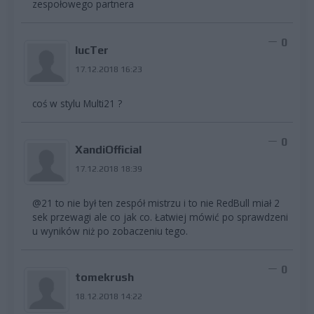
zespołowego partnera
0
lucTer
17.12.2018 16:23
coś w stylu Multi21 ?
0
XandiOfficial
17.12.2018 18:39
@21 to nie był ten zespół mistrzu i to nie RedBull miał 2
sek przewagi ale co jak co. Łatwiej mówić po sprawdzeni
u wyników niż po zobaczeniu tego.
0
tomekrush
18.12.2018 14:22