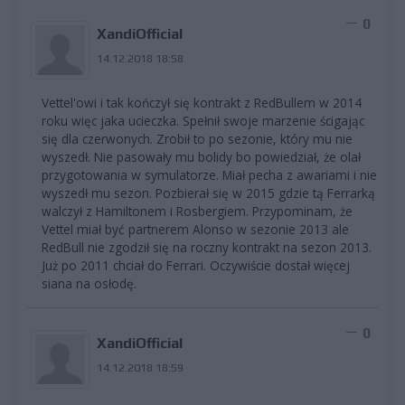
0
XandiOfficial
14.12.2018 18:58
Vettel'owi i tak kończył się kontrakt z RedBullem w 2014
roku więc jaka ucieczka. Spełnił swoje marzenie ścigając
się dla czerwonych. Zrobił to po sezonie, który mu nie
wyszedł. Nie pasowały mu bolidy bo powiedział, że olał
przygotowania w symulatorze. Miał pecha z awariami i nie
wyszedł mu sezon. Pozbierał się w 2015 gdzie tą Ferrarką
walczył z Hamiltonem i Rosbergiem. Przypominam, że
Vettel miał być partnerem Alonso w sezonie 2013 ale
RedBull nie zgodził się na roczny kontrakt na sezon 2013.
Już po 2011 chciał do Ferrari. Oczywiście dostał więcej
siana na osłodę.
0
XandiOfficial
14.12.2018 18:59