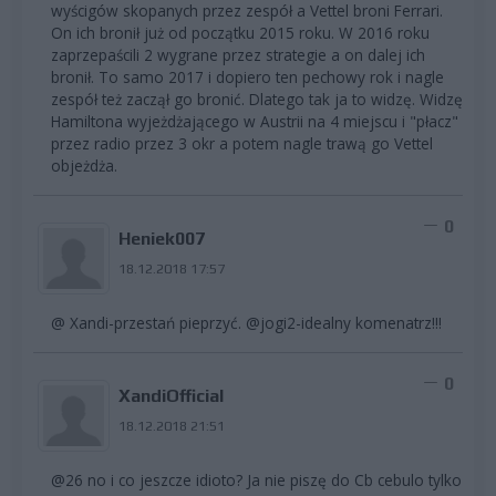
wyścigów skopanych przez zespół a Vettel broni Ferrari.
On ich bronił już od początku 2015 roku. W 2016 roku
zaprzepaścili 2 wygrane przez strategie a on dalej ich
bronił. To samo 2017 i dopiero ten pechowy rok i nagle
zespół też zaczął go bronić. Dlatego tak ja to widzę. Widzę
Hamiltona wyjeżdżającego w Austrii na 4 miejscu i "płacz"
przez radio przez 3 okr a potem nagle trawą go Vettel
objeżdża.
0
Heniek007
18.12.2018 17:57
@ Xandi-przestań pieprzyć. @jogi2-idealny komenatrz!!!
0
XandiOfficial
18.12.2018 21:51
@26 no i co jeszcze idioto? Ja nie piszę do Cb cebulo tylko