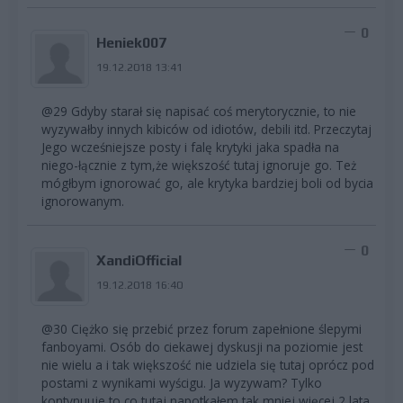
0
Heniek007
19.12.2018 13:41
@29 Gdyby starał się napisać coś merytorycznie, to nie
wyzywałby innych kibiców od idiotów, debili itd. Przeczytaj
Jego wcześniejsze posty i falę krytyki jaka spadła na
niego-łącznie z tym,że większość tutaj ignoruje go. Też
mógłbym ignorować go, ale krytyka bardziej boli od bycia
ignorowanym.
0
XandiOfficial
19.12.2018 16:40
@30 Ciężko się przebić przez forum zapełnione ślepymi
fanboyami. Osób do ciekawej dyskusji na poziomie jest
nie wielu a i tak większość nie udziela się tutaj oprócz pod
postami z wynikami wyścigu. Ja wyzywam? Tylko
kontynuuje to co tutaj napotkałem tak mniej więcej 2 lata