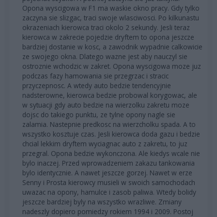
Opona wyscigowa w F1 ma waskie okno pracy. Gdy tylko
zaczyna sie slizgac, traci swoje wlasciwosci. Po kilkunastu
okrazeniach kierowca traci okolo 2 sekundy. Jesli teraz
kierowca w zakrecie pojedzie dryftem to opona jeszcze
bardziej dostanie w kosc, a zawodnik wypadnie calkowicie
ze swojego okna. Dlatego wazne jest aby nauczyl sie
ostroznie wchodzic w zakret. Opona wyscigowa moze juz
podczas fazy hamowania sie przegrzac i stracic
przyczepnosc. A wtedy auto bedzie tendencyjnie
nadsterowne, kierowca bedzie probowal korygowac, ale
w sytuacji gdy auto bedzie na wierzolku zakretu moze
dojsc do takiego punktu, ze tylne opony nagle sie
zalamia. Nastepnie predkosc na wierzcholku spada. A to
wszystko kosztuje czas. Jesli kierowca doda gazu i bedzie
chcial lekkim dryftem wyciagnac auto z zakretu, to juz
przegral. Opona bedzie wykonczona. Ale kiedys wcale nie
bylo inaczej. Przed wprowadzeniem zakazu tankowania
bylo identycznie. A nawet jeszcze gorzej. Nawet w erze
Senny i Prosta kierowcy musieli w swoich samochodach
uwazac na opony, hamulce i zasob paliwa. Wtedy bolidy
jeszcze bardziej byly na wszystko wrazliwe. Zmiany
nadeszly dopiero pomiedzy rokiem 1994 i 2009. Postoj