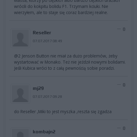
Massa, którzy po ciężkich albo bardzo ciężkich urazach
wrócili do kokpitu bolidu F1. Trzymam kciuki. Nie
wierzyłem, ale to staje się coraz bardziej realne.
0
Reseller
07.07.2017 08:49
@2 Jenson Button nie miał za dużo problemów, żeby
wystartować w Monako. Też nie jeździł nowymi bolidami.
Jeśli Kubica wróci to z całą pewnością sobie poradzi.
0
mj29
07.07.2017 09:28
do Reseller ,Miki to jest myszka ,reszta się zgadza
0
kombajn2