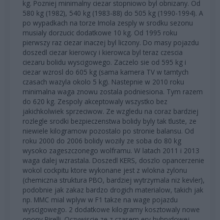
kg. Pozniej minimalny ciezar stopniowo byl obnizany. Od
580 kg (1982), 540 kg (1983-88) do 505 kg (1990-1994). A
po wypadkach na torze Imola zesply w srodku sezonu
musialy dorzucic dodatkowe 10 kg. Od 1995 roku
pierwszy raz ciezar inaczej byl liczony. Do masy pojazdu
doszedl ciezar kierowcy i kierowca byl teraz czescia
ciezaru bolidu wyscigowego. Zaczelo sie od 595 kg i
ciezar wzrosl do 605 kg (sama kamera TV w tamtych
czasach wazyla okolo 5 kg). Nastepnie w 2010 roku
minimalna waga znowu zostala podniesiona. Tym razem
do 620 kg. Zespoly akceptowaly wszystko bez
jakichkolwiek sprzeciwow. Ze wzgledu na coraz bardziej
rozlegle srodki bezpieczenstwa bolidy byly tak tluste, ze
niewiele kilogramow pozostalo po stronie balansu. Od
roku 2000 do 2006 bolidy wozily ze soba do 80 kg
wysoko zageszczonego wolframu. W latach 2011 i 2013
waga dalej wzrastala. Doszedl KERS, doszlo opancerzenie
wokol cockpitu ktore wykonane jest z wlokna zylonu
(chemiczna struktura PBO, bardziej wytrzymala niz kevler),
podobnie jak zakaz bardzo drogich materialow, takich jak
np. MMC mial wplyw w F1 takze na wage pojazdu
wyscigowego. 2 dodatkowe kilogramy kosztowaly nowe
opony Pirelli. Oczywiscie ze z czasem ery hybrydowej