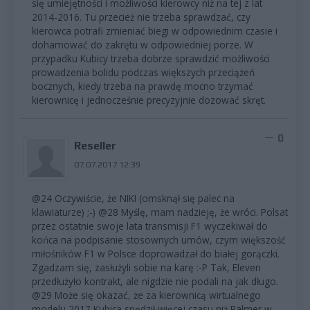
się umiejętności i możliwości kierowcy niż na tej z lat
2014-2016. Tu przecież nie trzeba sprawdzać, czy
kierowca potrafi zmieniać biegi w odpowiednim czasie i
dohamować do zakrętu w odpowiedniej porze. W
przypadku Kubicy trzeba dobrze sprawdzić możliwości
prowadzenia bolidu podczas większych przeciążeń
bocznych, kiedy trzeba na prawdę mocno trzymać
kierownicę i jednocześnie precyzyjnie dozować skręt.
0
Reseller
07.07.2017 12:39
@24 Oczywiście, że NIKI (omsknął się palec na
klawiaturze) ;-) @28 Myślę, mam nadzieję, że wróci. Polsat
przez ostatnie swoje lata transmisji F1 wyczekiwał do
końca na podpisanie stosownych umów, czym większość
miłośników F1 w Polsce doprowadzał do białej gorączki.
Zgadzam się, zasłużyli sobie na karę :-P Tak, Eleven
przedłużyło kontrakt, ale nigdzie nie podali na jak długo.
@29 Może się okazać, że za kierownicą wirtualnego
modelu 2017 Kubica spędził więcej czasu niż Palmer w