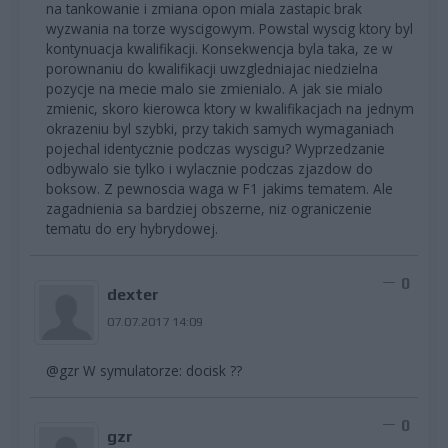
na tankowanie i zmiana opon miala zastapic brak
wyzwania na torze wyscigowym. Powstal wyscig ktory byl
kontynuacja kwalifikacji. Konsekwencja byla taka, ze w
porownaniu do kwalifikacji uwzgledniajac niedzielna
pozycje na mecie malo sie zmienialo. A jak sie mialo
zmienic, skoro kierowca ktory w kwalifikacjach na jednym
okrazeniu byl szybki, przy takich samych wymaganiach
pojechal identycznie podczas wyscigu? Wyprzedzanie
odbywalo sie tylko i wylacznie podczas zjazdow do
boksow. Z pewnoscia waga w F1 jakims tematem. Ale
zagadnienia sa bardziej obszerne, niz ograniczenie
tematu do ery hybrydowej.
0
dexter
07.07.2017 14:09
@gzr W symulatorze: docisk ??
0
gzr