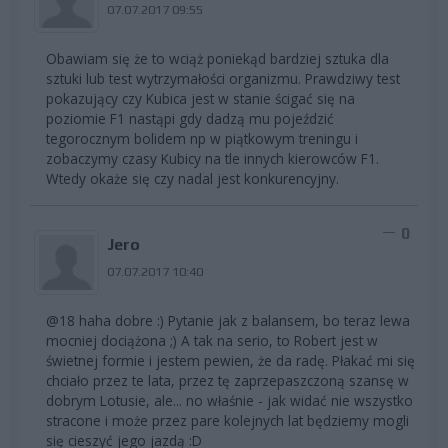
07.07.2017 09:55
Obawiam się że to wciąż poniekąd bardziej sztuka dla
sztuki lub test wytrzymałości organizmu. Prawdziwy test
pokazujący czy Kubica jest w stanie ścigać się na
poziomie F1 nastąpi gdy dadzą mu pojeździć
tegorocznym bolidem np w piątkowym treningu i
zobaczymy czasy Kubicy na tle innych kierowców F1.
Wtedy okaże się czy nadal jest konkurencyjny.
0
Jero
07.07.2017 10:40
@18 haha dobre :) Pytanie jak z balansem, bo teraz lewa
mocniej dociążona ;) A tak na serio, to Robert jest w
świetnej formie i jestem pewien, że da radę. Płakać mi się
chciało przez te lata, przez tę zaprzepaszczoną szansę w
dobrym Lotusie, ale... no właśnie - jak widać nie wszystko
stracone i może przez pare kolejnych lat będziemy mogli
się cieszyć jego jazdą :D