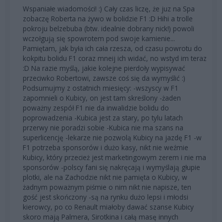
Wspaniałe wiadomości! :) Cały czas liczę, że juz na Spa
zobaczę Roberta na żywo w bolidzie F1 :D Hihi a trolle
pokroju belzebuba (btw. idealnie dobrany nick!) powoli
wczołgują się spowrotem pod swoje kamienie...
Pamiętam, jak była ich cała rzesza, od czasu powrotu do
kokpitu bolidu F1 coraz mneij ich widać, no wstyd im teraz
:D Na razie myślą, jakie kolejne pierdoły wypisywać
przeciwko Robertowi, zawsze coś się da wymyślić :)
Podsumujmy z ostatnich miesięcy: -wszyscy w F1
zapomnieli o Kubicy, on jest tam skreślony -żaden
poważny zespół F1 nie da inwalidzie bolidu do
poprowadzenia -Kubica jest za stary, po tylu latach
przerwy nie poradzi sobie -Kubica nie ma szans na
superlicencję -lekarze nie pozwolą Kubicy na jazdę F1 -w
F1 potrzeba sponsorów i dużo kasy, nikt nie weźmie
Kubicy, który przecież jest marketingowym zerem i nie ma
sponsorów -polscy fani się nakręcają i wymyślają głupie
plotki, ale na Zachodzie nikt nie pamięta o Kubicy, w
żadnym poważnym piśmie o nim nikt nie napisze, ten
gość jest skończony -są na rynku dużo lepsi i młodsi
kierowcy, po co Renault miałoby dawać szanse Kubicy
skoro mają Palmera, Sirotkina i całą masę innych