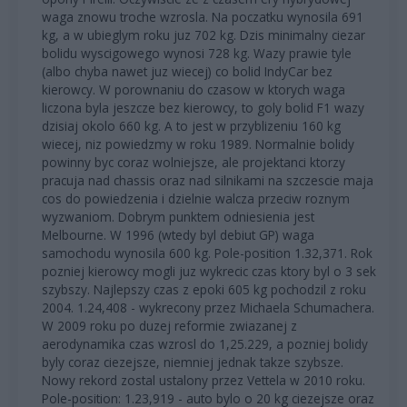
waga znowu troche wzrosla. Na poczatku wynosila 691
kg, a w ubieglym roku juz 702 kg. Dzis minimalny ciezar
bolidu wyscigowego wynosi 728 kg. Wazy prawie tyle
(albo chyba nawet juz wiecej) co bolid IndyCar bez
kierowcy. W porownaniu do czasow w ktorych waga
liczona byla jeszcze bez kierowcy, to goly bolid F1 wazy
dzisiaj okolo 660 kg. A to jest w przyblizeniu 160 kg
wiecej, niz powiedzmy w roku 1989. Normalnie bolidy
powinny byc coraz wolniejsze, ale projektanci ktorzy
pracuja nad chassis oraz nad silnikami na szczescie maja
cos do powiedzenia i dzielnie walcza przeciw roznym
wyzwaniom. Dobrym punktem odniesienia jest
Melbourne. W 1996 (wtedy byl debiut GP) waga
samochodu wynosila 600 kg. Pole-position 1.32,371. Rok
pozniej kierowcy mogli juz wykrecic czas ktory byl o 3 sek
szybszy. Najlepszy czas z epoki 605 kg pochodzil z roku
2004. 1.24,408 - wykrecony przez Michaela Schumachera.
W 2009 roku po duzej reformie zwiazanej z
aerodynamika czas wzrosl do 1,25.229, a pozniej bolidy
byly coraz ciezejsze, niemniej jednak takze szybsze.
Nowy rekord zostal ustalony przez Vettela w 2010 roku.
Pole-position: 1.23,919 - auto bylo o 20 kg ciezejsze oraz