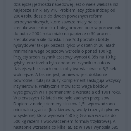
dzisiejszej jednostki napedowej jest o wiele wieksza niz
najlepsze silniki ery V10. Problem lezy gdzie indziej: od
2004 roku doszlo do dwoch powaznych reform
aerodynamicznych, ktore zawsze mialy na celu
zredukowanie docisku. Ubiegloroczne auto w porownaniu
do auta z 2004 roku mialo na papierze o 30 procent
zredukowana sile docisku. I nie ?od poczatku bolidy
hybrydowe? tak jak piszesz, tylko w ostatnich 20 latach
minimalna waga pojazdow wzrosla o ponad 100 kg.
Przyjety sredni czynnik czasowy wynosi 0,35s na 10 kg,
gdyby teraz trzeba bylo dodac ten czynnik to auto w
dzisiejszych czasach musialoby byc wlasciwie o 3,5 sek
wolniejsze. A tak nie jest, poniewaz jest dokladnie
odwrotnie. I tutaj na duzy komplement zasluguja wszyscy
inzynierowie. Praktycznie mowiac to waga bolidow
wyscigowych w F1 permanentnie wzrastala od 1961 roku.
W pierwszych 12 latach nie bylo zadnych przepisow.
Dopiero z nadejsciem ery silnikow 1,5L wprowadzono
minimalna granice (bez kierowcy, wody i roznych plynow
w systemie) ktora wynosila 450 kg. Granica wzrosla do
500 kg razem z wpowadzeniem formuly trzylitrowej. A
nastepnie wzrastala co kilka lat, az w 1981 wynosila 585