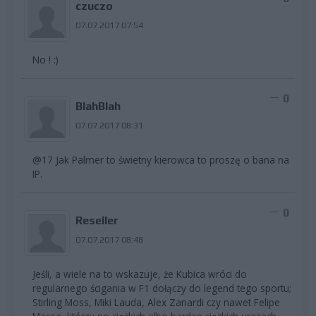
czuczo
07.07.2017 07:54
No ! :)
0
BlahBlah
07.07.2017 08:31
@17 Jak Palmer to świetny kierowca to proszę o bana na
IP.
0
Reseller
07.07.2017 08:48
Jeśli, a wiele na to wskazuje, że Kubica wróci do
regularnego ścigania w F1 dołączy do legend tego sportu;
Stirling Moss, Miki Lauda, Alex Zanardi czy nawet Felipe