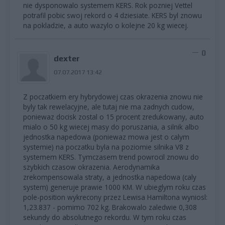
nie dysponowalo systemem KERS. Rok pozniej Vettel
potrafil pobic swoj rekord o 4 dziesiate. KERS byl znowu
na pokladzie, a auto wazylo o kolejne 20 kg wiecej.
0
dexter
07.07.2017 13:42
Z poczatkiem ery hybrydowej czas okrazenia znowu nie
byly tak rewelacyjne, ale tutaj nie ma zadnych cudow,
poniewaz docisk zostal o 15 procent zredukowany, auto
mialo o 50 kg wiecej masy do poruszania, a silnik albo
jednostka napedowa (poniewaz mowa jest o calym
systemie) na poczatku byla na poziomie silnika V8 z
systemem KERS. Tymczasem trend powrocil znowu do
szybkich czasow okrazenia. Aerodynamika
zrekompensowala straty, a jednostka napedowa (caly
system) generuje prawie 1000 KM. W ubieglym roku czas
pole-position wykrecony przez Lewisa Hamiltona wyniosl:
1,23.837 - pomimo 702 kg. Brakowalo zaledwie 0,308
sekundy do absolutnego rekordu. W tym roku czas