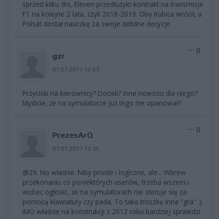
sprzed kilku dni, Eleven przedłużyło kontrakt na transmisje
F1 na kolejne 2 lata, czyli 2018-2019. Oby Kubica wrócił, a
Polsat dostał nauczkę za swoje debilne decyzje.
0
gzr
07.07.2017 12:23
Przyciski na kierownicy? Docisk? Inne nowości dla niego?
Myślicie, że na symulatorze już tego nie opanował?
0
PrezesArQ
07.07.2017 12:35
@29. No właśnie. Niby proste i logiczne, ale... Wbrew
przekonaniu co poniektórych userów, trzeba wszem i
wobec ogłosić, że na symulatorach nie steruje się za
pomocą klawiatury czy pada. To taka troszkę inna "gra" ;)
IMO właśnie na konstrukcji z 2012 roku bardziej sprawdzi