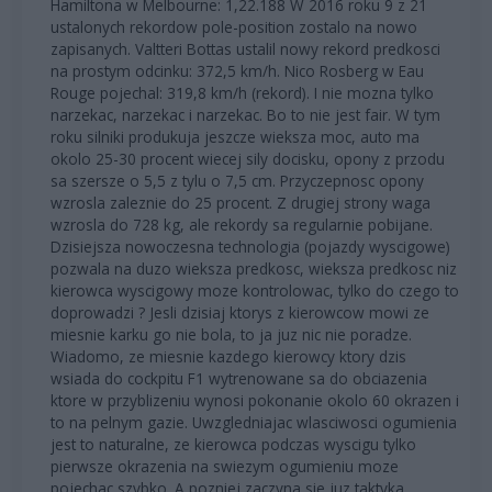
Hamiltona w Melbourne: 1,22.188 W 2016 roku 9 z 21
ustalonych rekordow pole-position zostalo na nowo
zapisanych. Valtteri Bottas ustalil nowy rekord predkosci
na prostym odcinku: 372,5 km/h. Nico Rosberg w Eau
Rouge pojechal: 319,8 km/h (rekord). I nie mozna tylko
narzekac, narzekac i narzekac. Bo to nie jest fair. W tym
roku silniki produkuja jeszcze wieksza moc, auto ma
okolo 25-30 procent wiecej sily docisku, opony z przodu
sa szersze o 5,5 z tylu o 7,5 cm. Przyczepnosc opony
wzrosla zaleznie do 25 procent. Z drugiej strony waga
wzrosla do 728 kg, ale rekordy sa regularnie pobijane.
Dzisiejsza nowoczesna technologia (pojazdy wyscigowe)
pozwala na duzo wieksza predkosc, wieksza predkosc niz
kierowca wyscigowy moze kontrolowac, tylko do czego to
doprowadzi ? Jesli dzisiaj ktorys z kierowcow mowi ze
miesnie karku go nie bola, to ja juz nic nie poradze.
Wiadomo, ze miesnie kazdego kierowcy ktory dzis
wsiada do cockpitu F1 wytrenowane sa do obciazenia
ktore w przyblizeniu wynosi pokonanie okolo 60 okrazen i
to na pelnym gazie. Uwzgledniajac wlasciwosci ogumienia
jest to naturalne, ze kierowca podczas wyscigu tylko
pierwsze okrazenia na swiezym ogumieniu moze
pojechac szybko. A pozniej zaczyna sie juz taktyka.