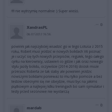
!!!! nie wytrzymię normalnie :) Super wieści.
0
XandrasPL
06.07.2017 16:56
powinni jak najszybciej wsadzić go w tego Lotusa z 2015
roku, Robert musi jeździć w nowych bolidach V6 poznać
je i uczyć się tych nowych przepisów, regułek, tego całego
cyrku na kierownicy, ustawień co gdzie i jak oraz nowego
stylu jazdy bolidu, oczywiście (2014-2016) docisk może
przerazic Roberta ze tak slaby ale powinien jeździc
nowszymi bolidami poniewaz to mu tylko pomoze a bez
testow obecnymi się nie obejdzie, musi byc na jakims
piątkowym a najlepiej kilku treningach bo sam symulator i
testy przed sezonowe nie wystarczą
0
mardab