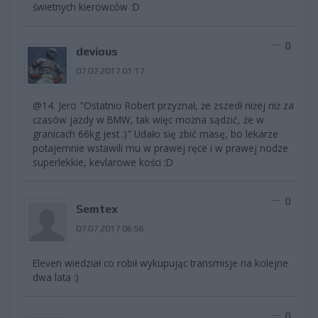
świetnych kierowców :D
0
devious
07.07.2017 01:17
@14. Jero "Ostatnio Robert przyznał, że zszedł niżej niż za
czasów jazdy w BMW, tak więc można sądzić, że w
granicach 66kg jest :)" Udało się zbić masę, bo lekarze
potajemnie wstawili mu w prawej ręce i w prawej nodze
superlekkie, kevlarowe kości :D
0
Semtex
07.07.2017 06:56
Eleven wiedział co robił wykupując transmisje na kolejne
dwa lata :)
0