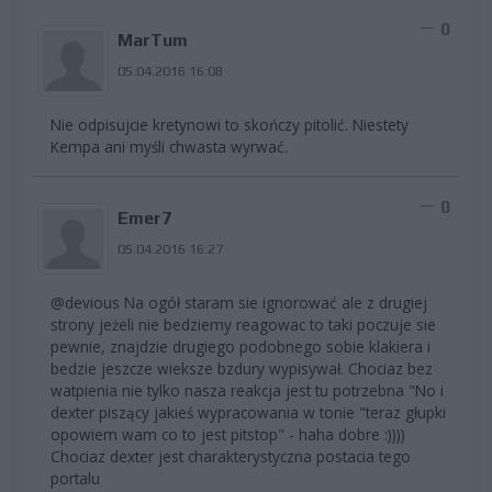
0
MarTum
05.04.2016 16:08
Nie odpisujcie kretynowi to skończy pitolić. Niestety
Kempa ani myśli chwasta wyrwać.
0
Emer7
05.04.2016 16:27
@devious Na ogół staram sie ignorować ale z drugiej
strony jeżeli nie bedziemy reagowac to taki poczuje sie
pewnie, znajdzie drugiego podobnego sobie klakiera i
bedzie jeszcze wieksze bzdury wypisywał. Chociaz bez
watpienia nie tylko nasza reakcja jest tu potrzebna "No i
dexter piszący jakieś wypracowania w tonie "teraz głupki
opowiem wam co to jest pitstop" - haha dobre :))))
Chociaz dexter jest charakterystyczna postacia tego
portalu