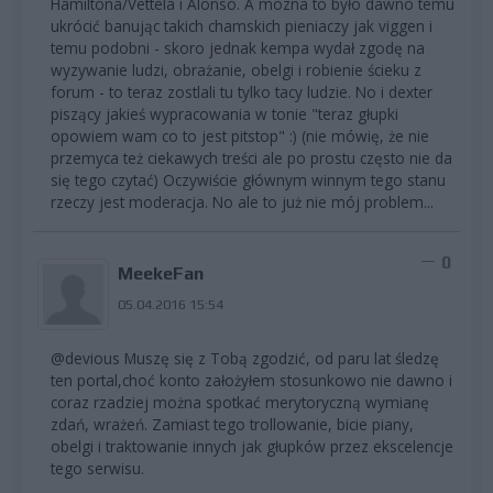
Hamiltona/Vettela i Alonso. A mozna to było dawno temu
ukrócić banując takich chamskich pieniaczy jak viggen i
temu podobni - skoro jednak kempa wydał zgodę na
wyzywanie ludzi, obrażanie, obelgi i robienie ścieku z
forum - to teraz zostlali tu tylko tacy ludzie. No i dexter
piszący jakieś wypracowania w tonie "teraz głupki
opowiem wam co to jest pitstop" :) (nie mówię, że nie
przemyca też ciekawych treści ale po prostu często nie da
się tego czytać) Oczywiście głównym winnym tego stanu
rzeczy jest moderacja. No ale to już nie mój problem...
0
MeekeFan
05.04.2016 15:54
@devious Muszę się z Tobą zgodzić, od paru lat śledzę
ten portal,choć konto założyłem stosunkowo nie dawno i
coraz rzadziej można spotkać merytoryczną wymianę
zdań, wrażeń. Zamiast tego trollowanie, bicie piany,
obelgi i traktowanie innych jak głupków przez ekscelencje
tego serwisu.