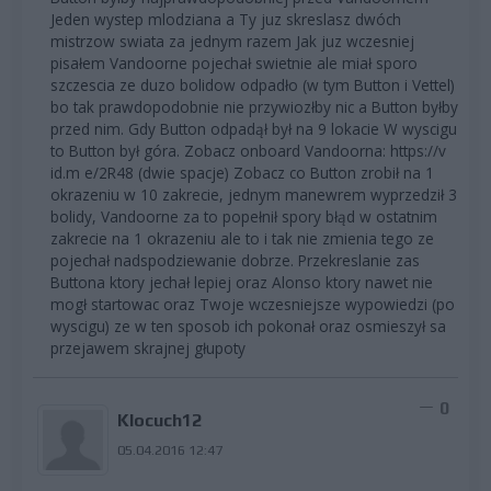
Jeden wystep mlodziana a Ty juz skreslasz dwóch
mistrzow swiata za jednym razem Jak juz wczesniej
pisałem Vandoorne pojechał swietnie ale miał sporo
szczescia ze duzo bolidow odpadło (w tym Button i Vettel)
bo tak prawdopodobnie nie przywiozłby nic a Button byłby
przed nim. Gdy Button odpadął był na 9 lokacie W wyscigu
to Button był góra. Zobacz onboard Vandoorna: https://v
id.m e/2R48 (dwie spacje) Zobacz co Button zrobił na 1
okrazeniu w 10 zakrecie, jednym manewrem wyprzedził 3
bolidy, Vandoorne za to popełnił spory błąd w ostatnim
zakrecie na 1 okrazeniu ale to i tak nie zmienia tego ze
pojechał nadspodziewanie dobrze. Przekreslanie zas
Buttona ktory jechał lepiej oraz Alonso ktory nawet nie
mogł startowac oraz Twoje wczesniejsze wypowiedzi (po
wyscigu) ze w ten sposob ich pokonał oraz osmieszył sa
przejawem skrajnej głupoty
0
Klocuch12
05.04.2016 12:47