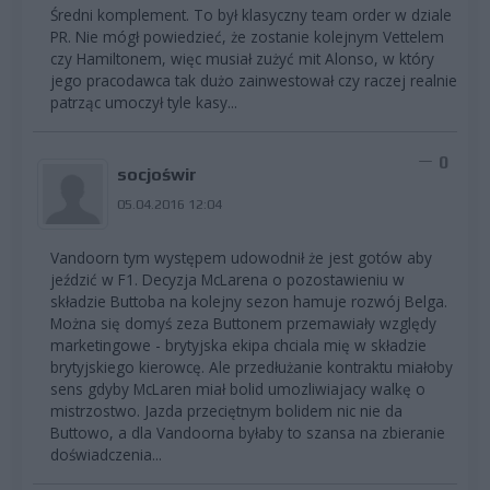
Średni komplement. To był klasyczny team order w dziale
PR. Nie mógł powiedzieć, że zostanie kolejnym Vettelem
czy Hamiltonem, więc musiał zużyć mit Alonso, w który
jego pracodawca tak dużo zainwestował czy raczej realnie
patrząc umoczył tyle kasy...
0
socjoświr
05.04.2016 12:04
Vandoorn tym występem udowodnił że jest gotów aby
jeździć w F1. Decyzja McLarena o pozostawieniu w
składzie Buttoba na kolejny sezon hamuje rozwój Belga.
Można się domyś zeza Buttonem przemawiały względy
marketingowe - brytyjska ekipa chciala mię w składzie
brytyjskiego kierowcę. Ale przedłużanie kontraktu miałoby
sens gdyby McLaren miał bolid umozliwiajacy walkę o
mistrzostwo. Jazda przeciętnym bolidem nic nie da
Buttowo, a dla Vandoorna byłaby to szansa na zbieranie
doświadczenia...