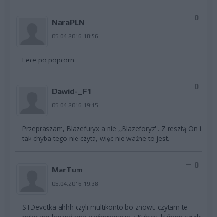
0
NaraPLN
05.04.2016 18:56
Lece po popcorn
0
Dawid-_F1
05.04.2016 19:15
Przepraszam, Blazefuryx a nie ,,Blazeforyz''. Z resztą On i
tak chyba tego nie czyta, więc nie ważne to jest.
0
MarTum
05.04.2016 19:38
STDevotka ahhh czyli multikonto bo znowu czytam te
mityczno legendarne wyśmiewanie z Kubicy, którym ciągle