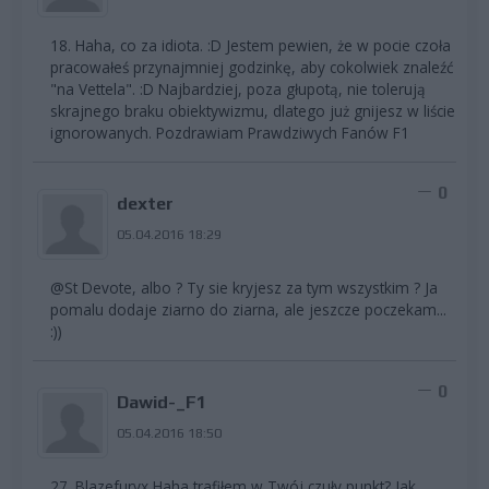
18. Haha, co za idiota. :D Jestem pewien, że w pocie czoła
pracowałeś przynajmniej godzinkę, aby cokolwiek znaleźć
"na Vettela". :D Najbardziej, poza głupotą, nie tolerują
skrajnego braku obiektywizmu, dlatego już gnijesz w liście
ignorowanych. Pozdrawiam Prawdziwych Fanów F1
0
dexter
05.04.2016 18:29
@St Devote, albo ? Ty sie kryjesz za tym wszystkim ? Ja
pomalu dodaje ziarno do ziarna, ale jeszcze poczekam...
:))
0
Dawid-_F1
05.04.2016 18:50
27. Blazefuryx Haha trafiłem w Twój czuły punkt? Jak