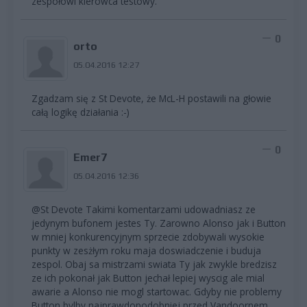
zespołowi kierowca testowy.
0
orto
05.04.2016 12:27
Zgadzam się z St Devote, że McL-H postawili na głowie
całą logikę działania :-)
0
Emer7
05.04.2016 12:36
@St Devote Takimi komentarzami udowadniasz ze
jedynym bufonem jestes Ty. Zarowno Alonso jak i Button
w mniej konkurencyjnym sprzecie zdobywali wysokie
punkty w zesżłym roku maja doswiadczenie i buduja
zespol. Obaj sa mistrzami swiata Ty jak zwykle bredzisz
ze ich pokonał jak Button jechał lepiej wyscig ale mial
awarie a Alonso nie mogl startowac. Gdyby nie problemy
Button bylby najprawdopodobniej przed Vandoornem