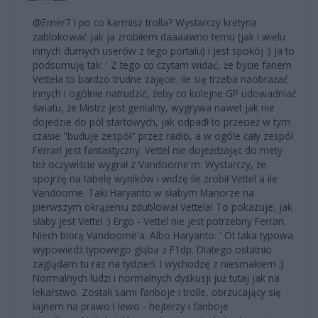
@Emer7 I po co karmisz trolla? Wystarczy kretyna
zablokować jak ja zrobiłem daaaawno temu (jak i wielu
innych durnych userów z tego portalu) i jest spokój :) Ja to
podsumuję tak: ' Z tego co czytam widać, że bycie fanem
Vettela to bardzo trudne zajęcie. Ile się trzeba naobrażać
innych i ogólnie natrudzić, żeby co kolejne GP udowadniać
światu, że Mistrz jest genialny, wygrywa nawet jak nie
dojedzie do pól startowych, jak odpadł to przecież w tym
czasie "buduje zespół" przez radio, a w ogóle cały zespół
Ferrari jest fantastyczny. Vettel nie dojeżdżając do mety
też oczywiście wygrał z Vandoorne'm. Wystarczy, że
spojrzę na tabelę wyników i widzę ile zrobił Vettel a ile
Vandoorne. Taki Haryanto w słabym Manorze na
pierwszym okrążeniu zdublował Vettela! To pokazuje, jak
słaby jest Vettel :) Ergo - Vettel nie jest potrzebny Ferrari.
Niech biorą Vandoorne'a. Albo Haryanto. ' Ot taka typowa
wypowiedź typowego głąba z F1dp. Dlatego ostatnio
zaglądam tu raz na tydzień. I wychodzę z niesmakiem ;)
Normalnych ludzi i normalnych dyskusji już tutaj jak na
lekarstwo. Zostali sami fanboje i trolle, obrzucający się
łajnem na prawo i lewo - hejterzy i fanboje