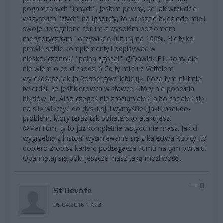
pogardzanych "innych". Jestem pewny, że jak wrzucicie
wszystkich "złych" na ignore'y, to wreszcie będziecie mieli
swoje upragnione forum z wysokim poziomem
merytorycznym i oczywiście kulturą na 100%. Nic tylko
prawić sobie komplementy i odpisywać w
nieskończoność "pełna zgoda!". @Dawid-_F1, sorry ale
nie wiem o co ci chodzi :) Co ty mi tu z Vettelem
wyjeżdżasz jak ja Rosbergowi kibicuję. Poza tym nikt nie
twierdzi, że jest kierowca w stawce, który nie popełnia
błędów itd. Albo czegoś nie zrozumiałeś, albo chciałeś się
na siłę włączyć do dyskusji i wymyśliłeś jakiś pseudo-
problem, który teraz tak bohatersko atakujesz.
@MarTum, ty to już kompletnie wstydu nie masz. Jak ci
wygrzebią z historii wyśmiewanie się z kalectwa Kubicy, to
dopiero zrobisz karierę podżegacza tłumu na tym portalu.
Opamiętaj się póki jeszcze masz taką możliwość...
0
St Devote
05.04.2016 17:23