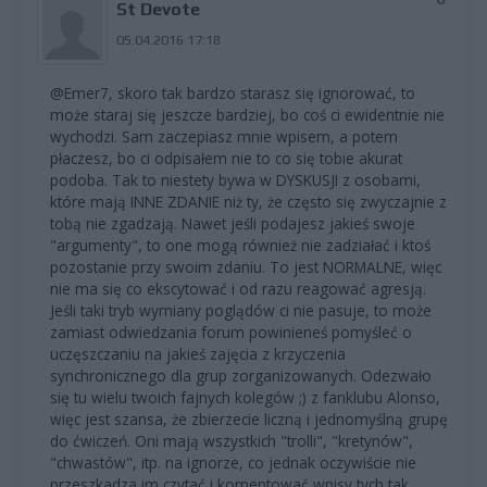
St Devote
05.04.2016 17:18
@Emer7, skoro tak bardzo starasz się ignorować, to
może staraj się jeszcze bardziej, bo coś ci ewidentnie nie
wychodzi. Sam zaczepiasz mnie wpisem, a potem
płaczesz, bo ci odpisałem nie to co się tobie akurat
podoba. Tak to niestety bywa w DYSKUSJI z osobami,
które mają INNE ZDANIE niż ty, że często się zwyczajnie z
tobą nie zgadzają. Nawet jeśli podajesz jakieś swoje
"argumenty", to one mogą również nie zadziałać i ktoś
pozostanie przy swoim zdaniu. To jest NORMALNE, więc
nie ma się co ekscytować i od razu reagować agresją.
Jeśli taki tryb wymiany poglądów ci nie pasuje, to może
zamiast odwiedzania forum powinieneś pomyśleć o
uczęszczaniu na jakieś zajęcia z krzyczenia
synchronicznego dla grup zorganizowanych. Odezwało
się tu wielu twoich fajnych kolegów ;) z fanklubu Alonso,
więc jest szansa, że zbierzecie liczną i jednomyślną grupę
do ćwiczeń. Oni mają wszystkich "trolli", "kretynów",
"chwastów", itp. na ignorze, co jednak oczywiście nie
przeszkadza im czytać i komentować wpisy tych tak