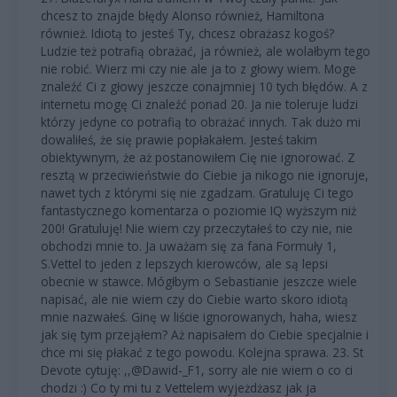
chcesz to znajde błędy Alonso również, Hamiltona
również. Idiotą to jesteś Ty, chcesz obrażasz kogoś?
Ludzie też potrafią obrażać, ja również, ale wolałbym tego
nie robić. Wierz mi czy nie ale ja to z głowy wiem. Moge
znaleźć Ci z głowy jeszcze conajmniej 10 tych błędów. A z
internetu mogę Ci znaleźć ponad 20. Ja nie toleruje ludzi
którzy jedyne co potrafią to obrażać innych. Tak dużo mi
dowaliłeś, że się prawie popłakałem. Jesteś takim
obiektywnym, że aż postanowiłem Cię nie ignorować. Z
resztą w przeciwieństwie do Ciebie ja nikogo nie ignoruje,
nawet tych z którymi się nie zgadzam. Gratuluję Ci tego
fantastycznego komentarza o poziomie IQ wyższym niż
200! Gratuluję! Nie wiem czy przeczytałeś to czy nie, nie
obchodzi mnie to. Ja uważam się za fana Formuły 1,
S.Vettel to jeden z lepszych kierowców, ale są lepsi
obecnie w stawce. Mógłbym o Sebastianie jeszcze wiele
napisać, ale nie wiem czy do Ciebie warto skoro idiotą
mnie nazwałeś. Ginę w liście ignorowanych, haha, wiesz
jak się tym przejąłem? Aż napisałem do Ciebie specjalnie i
chce mi się płakać z tego powodu. Kolejna sprawa. 23. St
Devote cytuję: ,,@Dawid-_F1, sorry ale nie wiem o co ci
chodzi :) Co ty mi tu z Vettelem wyjeżdżasz jak ja