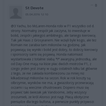
0
St Devote
05.04.2016 12:10
@3 Yachu, bo McLaren-Honda robi w F1 wszystko od d.
strony. Normalny zespół jak zaczyna, to inwestuje w
bolid, zespół i jakiegoś ambitnego, ale taniego kierowcę.
Tak jak Haas z Grosjeanem. Nie wzięli byle kogo, ale też
Romain nie zarabia tam milionów na godzinę. Jak
pojawiają się wyniki i bolid jest dobry, to dobrzy kierowcy
i sponsorzy sami się pojawią. Honda natomiast
wystartowała z totalnie słabą *I* awaryjną jednostką, ale
od Day-One mają na liście płac dwóch mistrzów F1, z
czego jeden jest znany w ciągu ostatnich kilku lat głównie
z tego, że nie zakłada kombinezonu za mniej niż
kilkadziesiąt milionów na sezon. Rok w rok koszty są
olbrzymie, wyników nie ma, a gwiazdorzy przewracają
oczami i są wiecznie sfrustrowani. Dopiero musi się
pojawić taki świeżak jak Vandoorne, żeby wszyscy
zrozumieli, że król Alonso jest nagi. Płacą idiotyczne
pieniądze dla tego bufona, a pierwsze punkty przywozi