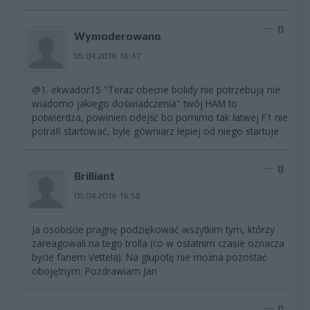
0
Wymoderowano
05.04.2016 16:47
@1. ekwador15 "Teraz obecne bolidy nie potrzebują nie
wiadomo jakiego doświadczenia" twój HAM to
potwierdza, powinien odejść bo pomimo tak łatwej F1 nie
potrafi startować, byle gówniarz lepiej od niego startuje
0
Brilliant
05.04.2016 16:58
Ja osobiście pragnę podziękować wszytkim tym, którzy
zareagowali na tego trolla (co w ostatnim czasie oznacza
bycie fanem Vettela). Na głupotę nie można pozostać
obojętnym. Pozdrawiam Jan
0