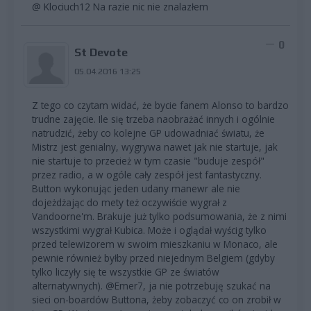
@ Klociuch12 Na razie nic nie znalazłem
0
St Devote
05.04.2016 13:25
Z tego co czytam widać, że bycie fanem Alonso to bardzo
trudne zajęcie. Ile się trzeba naobrażać innych i ogólnie
natrudzić, żeby co kolejne GP udowadniać światu, że
Mistrz jest genialny, wygrywa nawet jak nie startuje, jak
nie startuje to przecież w tym czasie "buduje zespół"
przez radio, a w ogóle cały zespół jest fantastyczny.
Button wykonując jeden udany manewr ale nie
dojeżdżając do mety też oczywiście wygrał z
Vandoorne'm. Brakuje już tylko podsumowania, że z nimi
wszystkimi wygrał Kubica. Może i oglądał wyścig tylko
przed telewizorem w swoim mieszkaniu w Monaco, ale
pewnie również byłby przed niejednym Belgiem (gdyby
tylko liczyły się te wszystkie GP ze światów
alternatywnych). @Emer7, ja nie potrzebuję szukać na
sieci on-boardów Buttona, żeby zobaczyć co on zrobił w