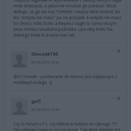
mnie straszycie, a jakoś nie możecie go pokazać. Może
dlatego, że go nie ma ? hehehe I musisz tekst zmienić bo
ten "wstydu nie masz" już się przejadł. A wstydu nie masz
bo chcesz robić trolla ,a klepiesz ciągle to samo niczym
tania chińska nieudolna podróbka. Lipa niby trollu. Na
dobrego trolla to trzeba mieć łeb.
0
Skoczek130
05.04.2016 19:56
@ST Devote - porównanie do Alonso jest najlepszym z
możliwych kolego. :))
0
go!!!
05.04.2016 22:26
Czy to forum o F1, czy kłótnia w kolejce do rybnego ???
Dla odmiany napiszę coś na temat. Taki Mark Webber też