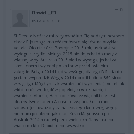
0
Dawid-_F1
05.04.2016 16:06
St Devote Możesz mi zacytować kto Cię pod tym newsem
obraził? Ja mogę znaleźć mnóstwo błędów na przykład
Vettela. Oto niektóre: Bahrajnie 2015 rok, uszkodził w
wyścigu skrzydło. Meksyk 2015 nie dojechał do mety z
własnej winy. Australia 2016 błąd w wyścigu, jechał za
Hamiltonem i wyleciał po za tor w przed ostatnim
zakręcie. Belgia 2014 błąd w wyścigu, dlatego D.Ricciardo
go tam wyprzedził. Węgry 2014 obrócił bolid o 360 stopni
w wyścigu. Mógłbym tak wymieniać i wymieniać. Vettel jak
widzi mnóstwo błędów popełnił, łatwo z pamięci
wymienić. Alonso, Hamilton również więc nikt nie jest
idealny. Bycie fanem Alonso to wspaniała dla mnie
sprawa. Jest uważany za najlepszego kierowcę, więc ja
nie mam problemu jako fan. Kevin Magnussen po
Australii 2014 roku był przez wielu określany jako nie
wiadomo kto. Debiut to nie wszystko.