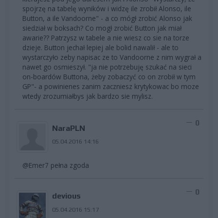
spojrzę na tabelę wyników i widzę ile zrobił Alonso, ile
Button, a ile Vandoorne" - a co mógł zrobić Alonso jak
siedział w boksach? Co mogł zrobić Button jak miał
awarie?? Patrzysz w tabele a nie wiesz co sie na torze
dzieje. Button jechał lepiej ale bolid nawalił - ale to
wystarczyło zeby napisac ze to Vandoorne z nim wygrał a
nawet go osmieszył. "ja nie potrzebuję szukać na sieci
on-boardów Buttona, żeby zobaczyć co on zrobił w tym
GP"- a powinienes zanim zaczniesz krytykowac bo moze
wtedy zrozumiałbys jak bardzo sie mylisz.
0
NaraPLN
05.04.2016 14:16
@Emer7 pełna zgoda
0
devious
05.04.2016 15:17