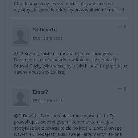
PS. i do tego żeby jeszcze dexter obrywał za moje
występy... Naprawdę odrobiny przyzwoitości nie macie :]
0
St Devote
05.04.2016 17:25
@22 Brylant, zaiste nie można było nie zareagować.
Dziękuję ci za to świadectwo w imieniu całej redakcji.
Brawo! Gdyby tylko więcej było takich ludzi, to głupota już
dawno opuściłaby ten kraj.
0
Emer7
05.04.2016 17:48
@St Devote "Sam zaczepiasz mnie wpisem"- to Ty
prowokujesz swoimi głupimi komentarzami- a jak
spotykasz sie z rekacja to zle bo ktos Ci zwrocil uwage "
Nawet jeśli podajesz jakieś swoje "argumenty", to one