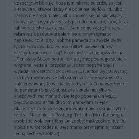
Rosbergowi kibicuję. Poza tym nikt nie twierdzi, że jest
kierowca w stawce, który nie popełnia błędów itd. Albo
czegoś nie zrozumiałeś, albo chciałeś się na siłę włączyć
do dyskusji i wymyśliłeś jakiś pseudo-problem, który teraz
tak bohatersko atakujesz. ''. Sam sobie wymyśliłesz w
takim razie pseudo-problem bo w innym temacie
napisałeś: "@9 jogi2, dobrze pamięta się zwykle błędy
tych kierowców, którzy popełnili ich niewiele lub w
istotnych momentach ;)''. Napisałeś to w odpowiedzi na:
,,Ten słaby Button potrafił tak pogonić pewnego siebie i
wygranej Vettela i przycisnąć ,że ten popełnił błąd i
wyleciał na ostatnim okrążeniu:) .... i Button wygrał wyścig
... a były momenty ,że był ostatni w trakcie wyścigu .Kto
zainteresowany to wie kiedy to było" Ja Ci udowodniłem,
że pamiętam błędy Sebastiana Vettela nie tylko w
kluczowych momentach. Do tego popełnił On WIELE
błędów skoro aż tak dużo ich pamiętam. Niejaki
Blazeforyz za to mnie zignorował i mnie rozśmieszył na
maksa. Na koniec: N.Rosberg. Też lubie Nico Rosberga,
osobiście wolałbym żeby On zdobył mistrzostwo, też Mu
kibicuje w Mercedesie, więc mamy przynajmniej razem
jedną cechę wspólną :)