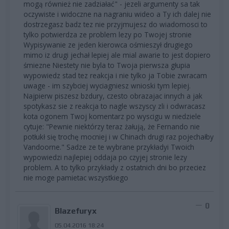
mogą również nie zadziałać" - jezeli argumenty sa tak
oczywiste i widoczne na nagraniu wideo a Ty ich dalej nie
dostrzegasz badz tez nie przyjmujesz do wiadomosci to
tylko potwierdza ze problem lezy po Twojej stronie
Wypisywanie ze jeden kierowca ośmieszył drugiego
mimo iz drugi jechał lepiej ale mial awarie to jest dopiero
śmiezne Niestety nie byla to Twoja pierwsza głupia
wypowiedz stad tez reakcja i nie tylko ja Tobie zwracam
uwage - im szybciej wyciagniesz wnioski tym lepiej.
Najpierw piszesz bzdury, czesto obrazajac innych a jak
spotykasz sie z reakcja to nagle wszyscy zli i odwracasz
kota ogonem Twoj komentarz po wyscigu w niedziele
cytuje: "Pewnie niektórzy teraz żałują, że Fernando nie
potłukł się trochę mocniej i w Chinach drugi raz pojechałby
Vandoorne." Sadze ze te wybrane przykładyi Twoich
wypowiedzi najlepiej oddaja po czyjej stronie lezy
problem. A to tylko przykłady z ostatnich dni bo przeciez
nie moge pamietac wszystkiego
0
Blazefuryx
05.04.2016 18:24