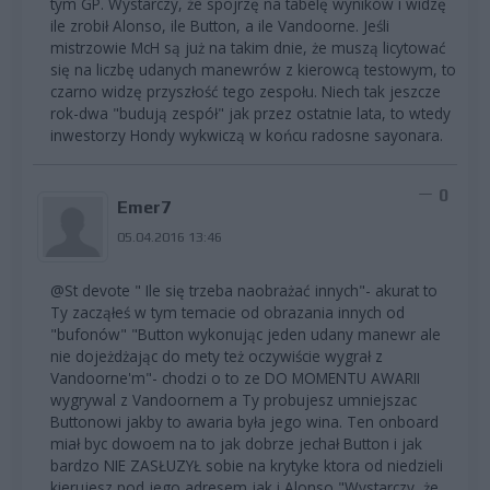
tym GP. Wystarczy, że spojrzę na tabelę wyników i widzę
ile zrobił Alonso, ile Button, a ile Vandoorne. Jeśli
mistrzowie McH są już na takim dnie, że muszą licytować
się na liczbę udanych manewrów z kierowcą testowym, to
czarno widzę przyszłość tego zespołu. Niech tak jeszcze
rok-dwa "budują zespół" jak przez ostatnie lata, to wtedy
inwestorzy Hondy wykwiczą w końcu radosne sayonara.
0
Emer7
05.04.2016 13:46
@St devote " Ile się trzeba naobrażać innych"- akurat to
Ty zacząłeś w tym temacie od obrazania innych od
"bufonów" "Button wykonując jeden udany manewr ale
nie dojeżdżając do mety też oczywiście wygrał z
Vandoorne'm"- chodzi o to ze DO MOMENTU AWARII
wygrywal z Vandoornem a Ty probujesz umniejszac
Buttonowi jakby to awaria była jego wina. Ten onboard
miał byc dowoem na to jak dobrze jechał Button i jak
bardzo NIE ZASŁUZYŁ sobie na krytyke ktora od niedzieli
kierujesz pod jego adresem jak i Alonso "Wystarczy, że