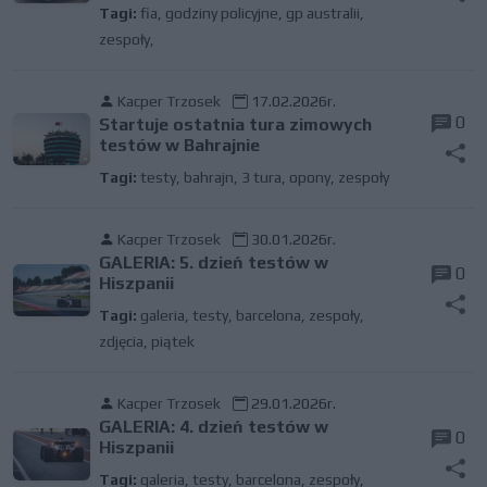
Tagi:
fia
,
godziny policyjne
,
gp australii
,
zespoły,
Kacper Trzosek
17.02.2026r.
0
Startuje ostatnia tura zimowych
testów w Bahrajnie
Tagi:
testy
,
bahrajn
,
3 tura
,
opony
,
zespoły
Kacper Trzosek
30.01.2026r.
GALERIA: 5. dzień testów w
0
Hiszpanii
Tagi:
galeria
,
testy
,
barcelona
,
zespoły
,
zdjęcia
,
piątek
Kacper Trzosek
29.01.2026r.
GALERIA: 4. dzień testów w
0
Hiszpanii
Tagi:
galeria
,
testy
,
barcelona
,
zespoły
,