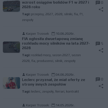
wzrost osiągów bolidów F1 w 2027 i
0
2028 roku
Tagi:
przepisy
,
2027
,
2028
,
silniki
,
fia
,
f1
,
zespoły
Kacper Trzosek
10.06.2026r.
FIA ogłosiła dwuetapową zmianę
rozkładu mocy silników na lata 2027-
5
2028
Tagi:
rozkład mocy
,
sezon 2027
,
sezon
2028
,
fia
,
producenci
,
silnik
,
zespoły
Kacper Trzosek
04.06.2026r.
0
Leclerc przyznał, że miał oferty ze
strony innych zespołów
Tagi:
leclerc
,
zespoły
,
ferrari
,
kontrakt
Kacper Trzosek
14.05.2026r.