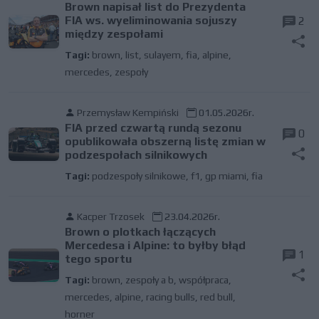
Brown napisał list do Prezydenta
FIA ws. wyeliminowania sojuszy
2
między zespołami
Tagi:
brown
,
list
,
sulayem
,
fia
,
alpine
,
mercedes
,
zespoły
Przemysław Kempiński
01.05.2026r.
FIA przed czwartą rundą sezonu
0
opublikowała obszerną listę zmian w
podzespołach silnikowych
Tagi:
podzespoły silnikowe
,
f1
,
gp miami
,
fia
Kacper Trzosek
23.04.2026r.
Brown o plotkach łączących
Mercedesa i Alpine: to byłby błąd
1
tego sportu
Tagi:
brown
,
zespoły a b
,
współpraca
,
mercedes
,
alpine
,
racing bulls
,
red bull
,
horner