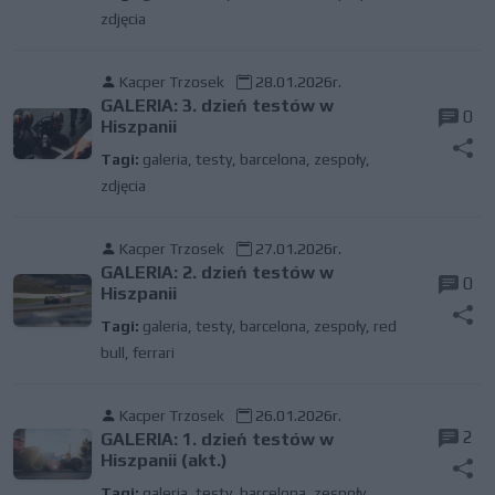
zdjęcia
Kacper Trzosek
28.01.2026r.
GALERIA: 3. dzień testów w
0
Hiszpanii
Tagi:
galeria
,
testy
,
barcelona
,
zespoły
,
zdjęcia
Kacper Trzosek
27.01.2026r.
GALERIA: 2. dzień testów w
0
Hiszpanii
Tagi:
galeria
,
testy
,
barcelona
,
zespoły
,
red
bull
,
ferrari
Kacper Trzosek
26.01.2026r.
2
GALERIA: 1. dzień testów w
Hiszpanii (akt.)
Tagi:
galeria
,
testy
,
barcelona
,
zespoły