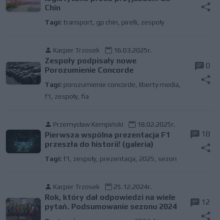
Chin
Tagi:
transport
,
gp chin
,
pirelli
,
zespoły
Kacper Trzosek
16.03.2025r.
Zespoły podpisały nowe
0
Porozumienie Concorde
Tagi:
porozumienie concorde
,
liberty media
,
f1
,
zespoły
,
fia
Przemysław Kempiński
18.02.2025r.
18
Pierwsza wspólna prezentacja F1
przeszła do historii! (galeria)
Tagi:
f1
,
zespoły
,
prezentacja
,
2025
,
sezon
Kacper Trzosek
25.12.2024r.
Rok, który dał odpowiedzi na wiele
12
pytań. Podsumowanie sezonu 2024