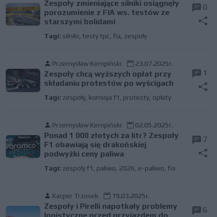
Zespoły zmieniające silniki osiągnęły
0
porozumienie z FIA ws. testów ze
starszymi bolidami
Tagi:
silniki
,
testy tpc
,
fia
,
zespoły
Przemysław Kempiński
23.07.2025r.
1
Zespoły chcą wyższych opłat przy
składaniu protestów po wyścigach
Tagi:
zespoły
,
komisja f1
,
protesty
,
opłaty
Przemysław Kempiński
02.05.2025r.
Ponad 1 000 złotych za litr? Zespoły
7
F1 obawiają się drakońskiej
podwyżki ceny paliwa
Tagi:
zespoły f1
,
paliwo
,
2026
,
e-paliwo
,
fia
Kacper Trzosek
19.03.2025r.
Zespoły i Pirelli napotkały problemy
6
logistyczne przed przyjazdem do