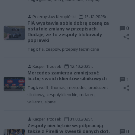
Przemysław Kempiński
15.12.2025r.
FIA wystawia sobie dobrą ocenę za
0
ostatnie zmiany w przepisach.
Dodaje, że to zespoły blokowały
poprawki
Tagi:
fia
,
zespoły
,
przepisy techniczne
Kacper Trzosek
12.12.2025r.
Mercedes zamierza zmniejszyć
liczbę swoich klientów silnikowych
1
Tagi:
wolff
,
thomas
,
mercedes
,
producent
silnikowy
,
zespoły klienckie
,
mclaren
,
williams
,
alpine
Kacper Trzosek
01.09.2025r.
Zespoły niechętnie współpracują
także z Pirelli w kwestii danych dot.
0