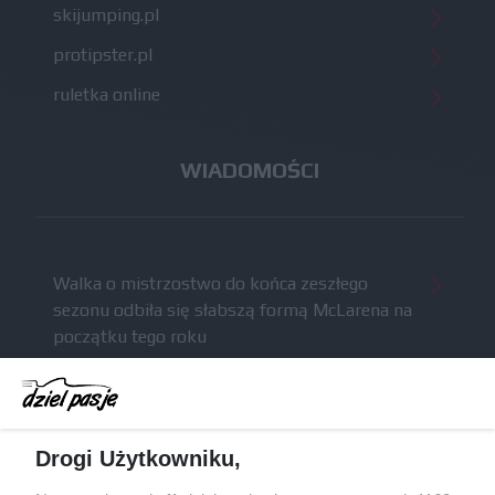
skijumping.pl
protipster.pl
ruletka online
WIADOMOŚCI
Walka o mistrzostwo do końca zeszłego
sezonu odbiła się słabszą formą McLarena na
początku tego roku
McCullough całkowicie opuści Astona Martina i
ma trafić do Red Bulla (akt.)
Dochód F1 spadł o 61 procent względem
Drogi Użytkowniku,
zeszłego sezonu