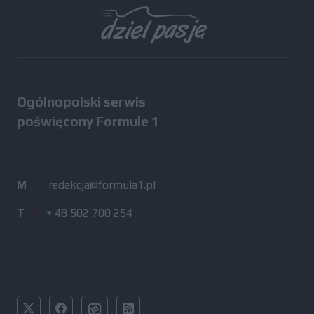
Ogólnopolski serwis
poświęcony Formule 1
M
/
redakcja@formula1.pl
T
/
+ 48 502 700 254