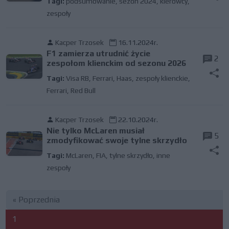
Tagi:
podsumowanie
,
sezon 2024
,
kierowcy
,
zespoły
Kacper Trzosek
16.11.2024r.
F1 zamierza utrudnić życie
2
zespołom klienckim od sezonu 2026
Tagi:
Visa RB
,
Ferrari
,
Haas
,
zespoły klienckie
,
Ferrari
,
Red Bull
Kacper Trzosek
22.10.2024r.
Nie tylko McLaren musiał
5
zmodyfikować swoje tylne skrzydło
Tagi:
McLaren
,
FIA
,
tylne skrzydło
,
inne
zespoły
« Poprzednia
1