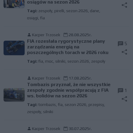
osiągów na sezon 2026
Tagi:
zespoły
,
pirelli
,
sezon 2026
,
dane
,
osiągi
,
fia
Kacper Trzosek
28.08.2025r.
FIA rozesłała rygorystyczne plany
5
zarządzania energią na
poszczególnych torach w 2026 roku
Tagi:
fia
,
moc
,
silniki
,
sezon 2026
,
zespoły
Kacper Trzosek
17.08.2025r.
Tombazis przyznał, że nie wszystkie
zespoły zgodnie współpracują z FIA
1
ws. bolidów na sezon 2026
Tagi:
tombazis
,
fia
,
sezon 2026
,
przepisy
,
zespoły
,
silniki
Kacper Trzosek
30.07.2025r.