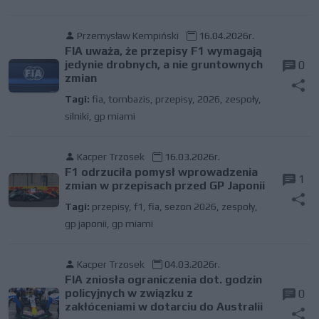
Przemysław Kempiński
16.04.2026r.
FIA uważa, że przepisy F1 wymagają
jedynie drobnych, a nie gruntownych
0
zmian
Tagi:
fia
,
tombazis
,
przepisy
,
2026
,
zespoły
,
silniki
,
gp miami
Kacper Trzosek
16.03.2026r.
F1 odrzuciła pomysł wprowadzenia
1
zmian w przepisach przed GP Japonii
Tagi:
przepisy
,
f1
,
fia
,
sezon 2026
,
zespoły
,
gp japonii
,
gp miami
Kacper Trzosek
04.03.2026r.
FIA zniosła ograniczenia dot. godzin
policyjnych w związku z
0
zakłóceniami w dotarciu do Australii