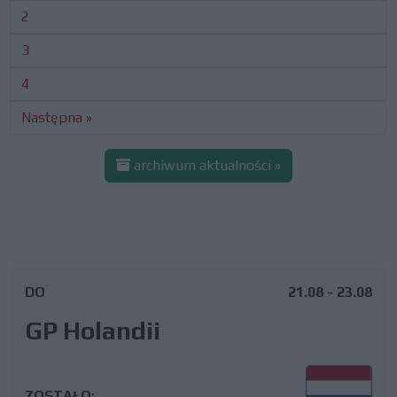
2
3
4
Następna »
archiwum aktualności »
DO
21.08 - 23.08
GP Holandii
ZOSTAŁO: