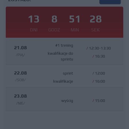
13
8
51
27
DNI
GODZ
MIN
SEK
#1 trening
21.08
/
12:30-13:30
kwalifikacje do
/PIĄ/
/
16:30
sprintu
22.08
sprint
/
12:00
/SOB/
kwalifikacje
/
16:00
23.08
wyścig
/
15:00
/NIE/