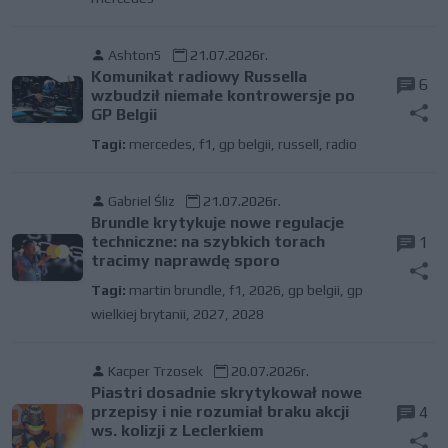
Ashton5
21.07.2026r.
Komunikat radiowy Russella
6
wzbudził niemałe kontrowersje po
GP Belgii
Tagi:
mercedes
,
f1
,
gp belgii
,
russell
,
radio
Gabriel Śliz
21.07.2026r.
Brundle krytykuje nowe regulacje
techniczne: na szybkich torach
1
tracimy naprawdę sporo
Tagi:
martin brundle
,
f1
,
2026
,
gp belgii
,
gp
wielkiej brytanii
,
2027
,
2028
Kacper Trzosek
20.07.2026r.
Piastri dosadnie skrytykował nowe
przepisy i nie rozumiał braku akcji
4
ws. kolizji z Leclerkiem