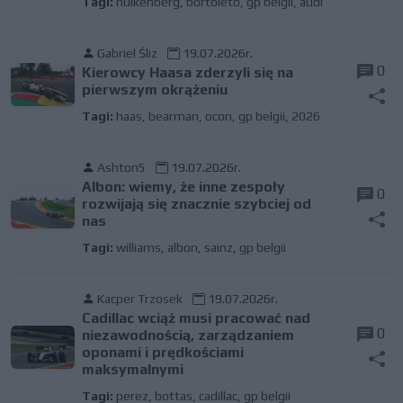
Tagi:
hulkenberg
,
bortoleto
,
gp belgii
,
audi
Gabriel Śliz
19.07.2026r.
0
Kierowcy Haasa zderzyli się na
pierwszym okrążeniu
Tagi:
haas
,
bearman
,
ocon
,
gp belgii
,
2026
Ashton5
19.07.2026r.
Albon: wiemy, że inne zespoły
0
rozwijają się znacznie szybciej od
nas
Tagi:
williams
,
albon
,
sainz
,
gp belgii
Kacper Trzosek
19.07.2026r.
Cadillac wciąż musi pracować nad
0
niezawodnością, zarządzaniem
oponami i prędkościami
maksymalnymi
Tagi:
perez
,
bottas
,
cadillac
,
gp belgii