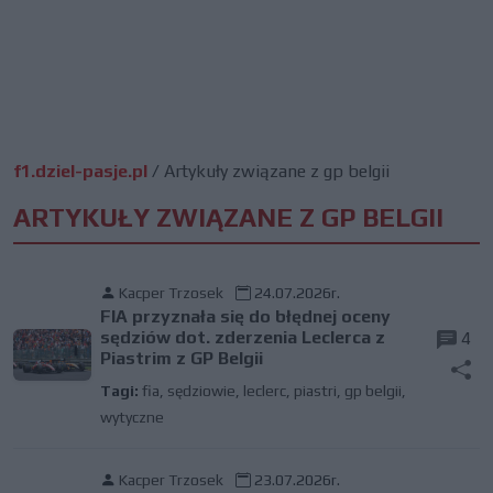
f1.dziel-pasje.pl
/
Artykuły związane z gp belgii
ARTYKUŁY ZWIĄZANE Z GP BELGII
Kacper Trzosek
24.07.2026r.
FIA przyznała się do błędnej oceny
sędziów dot. zderzenia Leclerca z
4
Piastrim z GP Belgii
Tagi:
fia
,
sędziowie
,
leclerc
,
piastri
,
gp belgii
,
wytyczne
Kacper Trzosek
23.07.2026r.