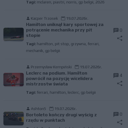
Tagi:
mclaren
,
piastri
,
norris
,
gp belgii
,
2026
Kacper Trzosek
19.07.2026r.
Hamilton uniknął kary sportowej za
potrącenie mechanika przy pit
0
stopie
Tagi:
hamilton
,
pit stop
,
grzywna
,
ferrari
,
mechanik
,
gp belgii
Przemysław Kempiński
19.07.2026r.
Leclerc na podium. Hamilton
4
powrócił na pozycję wicelidera
mistrzostw świata
Tagi:
ferrari
,
hamilton
,
leclerc
,
gp belgii
Ashton5
19.07.2026r.
0
Bortoleto kończy drugi wyścig z
rzędu w punktach