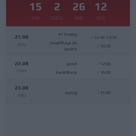
15
2
26
11
DNI
GODZ
MIN
SEK
#1 trening
21.08
/
12:30-13:30
kwalifikacje do
/PIĄ/
/
16:30
sprintu
22.08
sprint
/
12:00
/SOB/
kwalifikacje
/
16:00
23.08
wyścig
/
15:00
/NIE/