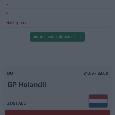
3
4
Następna »
archiwum aktualności »
DO
21.08 - 23.08
GP Holandii
ZOSTAŁO: