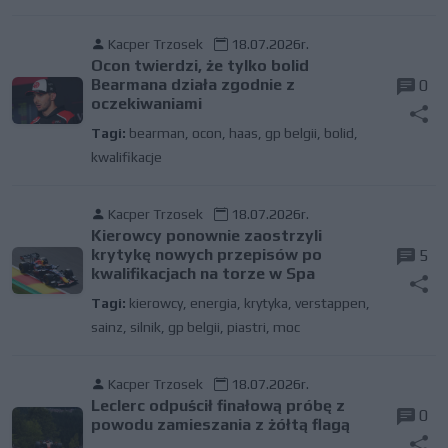
Kacper Trzosek
18.07.2026r.
Ocon twierdzi, że tylko bolid
Bearmana działa zgodnie z
0
oczekiwaniami
Tagi:
bearman
,
ocon
,
haas
,
gp belgii
,
bolid
,
kwalifikacje
Kacper Trzosek
18.07.2026r.
Kierowcy ponownie zaostrzyli
krytykę nowych przepisów po
5
kwalifikacjach na torze w Spa
Tagi:
kierowcy
,
energia
,
krytyka
,
verstappen
,
sainz
,
silnik
,
gp belgii
,
piastri
,
moc
Kacper Trzosek
18.07.2026r.
Leclerc odpuścił finałową próbę z
0
powodu zamieszania z żółtą flagą