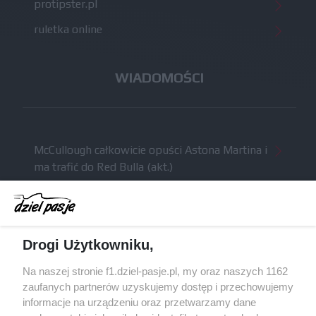
protipster.pl
ruletka online
WIADOMOŚCI
McCullough całkowicie opuści Astona Martina i
ma trafić do Red Bulla (akt.)
Dochód F1 spadł o 61 procent względem
zeszłego sezonu
Obecne silniki muszą polegać na uczących się
Drogi Użytkowniku,
algorytmach?
Honda uświadomiła sobie skalę problemów z
Na naszej stronie f1.dziel-pasje.pl, my oraz naszych 1162
silnikiem dopiero w styczniu
zaufanych partnerów uzyskujemy dostęp i przechowujemy
informacje na urządzeniu oraz przetwarzamy dane
Audi planuje wprowadzić jeszcze cztery duże