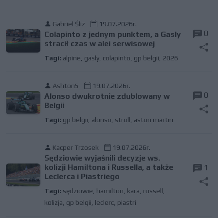
Gabriel Śliz
19.07.2026r.
0
Colapinto z jednym punktem, a Gasly
stracił czas w alei serwisowej
Tagi:
alpine
,
gasly
,
colapinto
,
gp belgii
,
2026
Ashton5
19.07.2026r.
0
Alonso dwukrotnie zdublowany w
Belgii
Tagi:
gp belgii
,
alonso
,
stroll
,
aston martin
Kacper Trzosek
19.07.2026r.
Sędziowie wyjaśnili decyzje ws.
kolizji Hamiltona i Russella, a także
1
Leclerca i Piastriego
Tagi:
sędziowie
,
hamilton
,
kara
,
russell
,
kolizja
,
gp belgii
,
leclerc
,
piastri