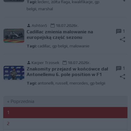
Tagi:
leclerc
,
żółta flaga
,
kwalifikacje
,
gp
belgii
,
marshal
Ashton5
18.07.2026r.
1
Cadillac zmienia malowanie na
europejską część sezonu
Tagi:
cadillac
,
gp belgii
,
malowanie
Kacper Trzosek
18.07.2026r.
1
Znakomity przejazd w końcówce dał
Antonellemu 6. pole position w F1
Tagi:
antonelli
,
russell
,
mercedes
,
gp belgii
« Poprzednia
1
2