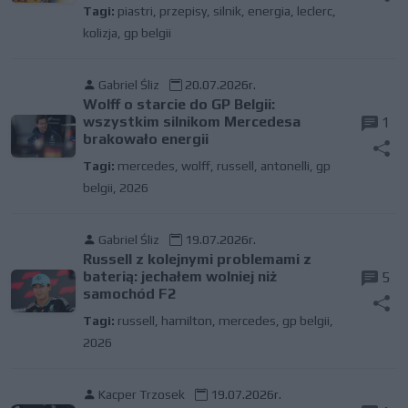
Tagi:
piastri
,
przepisy
,
silnik
,
energia
,
leclerc
,
kolizja
,
gp belgii
Gabriel Śliz
20.07.2026r.
Wolff o starcie do GP Belgii:
wszystkim silnikom Mercedesa
1
brakowało energii
Tagi:
mercedes
,
wolff
,
russell
,
antonelli
,
gp
belgii
,
2026
Gabriel Śliz
19.07.2026r.
Russell z kolejnymi problemami z
baterią: jechałem wolniej niż
5
samochód F2
Tagi:
russell
,
hamilton
,
mercedes
,
gp belgii
,
2026
Kacper Trzosek
19.07.2026r.