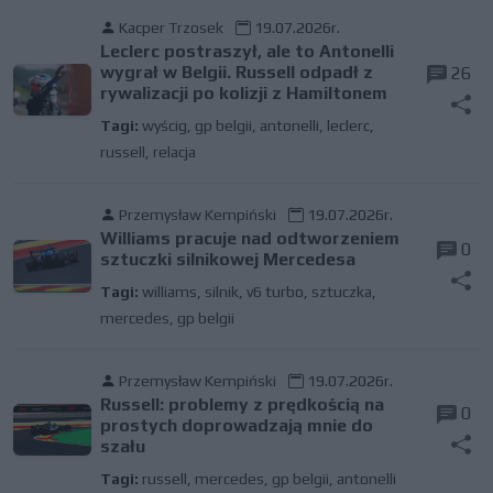
Kacper Trzosek
19.07.2026r.
Leclerc postraszył, ale to Antonelli
wygrał w Belgii. Russell odpadł z
26
rywalizacji po kolizji z Hamiltonem
Tagi:
wyścig
,
gp belgii
,
antonelli
,
leclerc
,
russell
,
relacja
Przemysław Kempiński
19.07.2026r.
Williams pracuje nad odtworzeniem
0
sztuczki silnikowej Mercedesa
Tagi:
williams
,
silnik
,
v6 turbo
,
sztuczka
,
mercedes
,
gp belgii
Przemysław Kempiński
19.07.2026r.
Russell: problemy z prędkością na
0
prostych doprowadzają mnie do
szału
Tagi:
russell
,
mercedes
,
gp belgii
,
antonelli