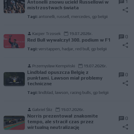
1
Antonelli znowu uciekł Russellowi w
mistrzostwach świata
Tagi:
antonelli
,
russell
,
mercedes
,
gp belgii
Kacper Trzosek
19.07.2026r.
0
Red Bull wywalczył 300. podium w F1
Tagi:
verstappen
,
hadjar
,
red bull
,
gp belgii
Przemysław Kempiński
19.07.2026r.
Lindblad opuszcza Belgię z
0
punktami. Lawson miał problemy
techniczne
Tagi:
lindblad
,
lawson
,
racing bulls
,
gp belgii
Gabriel Śliz
19.07.2026r.
Norris prezentował znakomite
0
tempo, ale stracił czas przez
wirtualną neutralizację