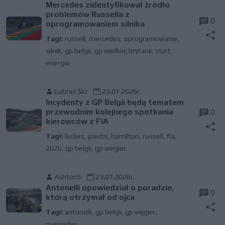
Mercedes zidentyfikował źródło
problemów Russella z
0
oprogramowaniem silnika
Tagi:
russell
,
mercedes
,
oprogramowanie
,
silnik
,
gp belgii
,
gp wielkiej brytanii
,
start
,
energia
Gabriel Śliz
23.07.2026r.
Incydenty z GP Belgii będą tematem
przewodnim kolejnego spotkania
0
kierowców z FIA
Tagi:
leclerc
,
piastri
,
hamilton
,
russell
,
fia
,
2026
,
gp belgii
,
gp wegier
Ashton5
23.07.2026r.
Antonelli opowiedział o poradzie,
0
którą otrzymał od ojca
Tagi:
antonelli
,
gp belgii
,
gp węgier
,
mercedes