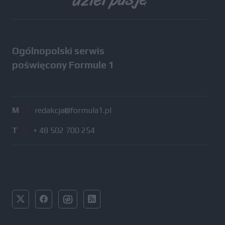
Ogólnopolski serwis
poświęcony Formule 1
M
/
redakcja@formula1.pl
T
/
+ 48 502 700 254