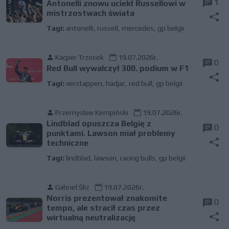
1
Antonelli znowu uciekł Russellowi w
mistrzostwach świata
Tagi:
antonelli
,
russell
,
mercedes
,
gp belgii
Kacper Trzosek
19.07.2026r.
0
Red Bull wywalczył 300. podium w F1
Tagi:
verstappen
,
hadjar
,
red bull
,
gp belgii
Przemysław Kempiński
19.07.2026r.
Lindblad opuszcza Belgię z
0
punktami. Lawson miał problemy
techniczne
Tagi:
lindblad
,
lawson
,
racing bulls
,
gp belgii
Gabriel Śliz
19.07.2026r.
Norris prezentował znakomite
0
tempo, ale stracił czas przez
wirtualną neutralizację