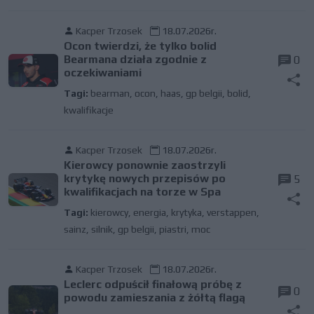
Kacper Trzosek
18.07.2026r.
Ocon twierdzi, że tylko bolid
Bearmana działa zgodnie z
0
oczekiwaniami
Tagi:
bearman
,
ocon
,
haas
,
gp belgii
,
bolid
,
kwalifikacje
Kacper Trzosek
18.07.2026r.
Kierowcy ponownie zaostrzyli
krytykę nowych przepisów po
5
kwalifikacjach na torze w Spa
Tagi:
kierowcy
,
energia
,
krytyka
,
verstappen
,
sainz
,
silnik
,
gp belgii
,
piastri
,
moc
Kacper Trzosek
18.07.2026r.
Leclerc odpuścił finałową próbę z
0
powodu zamieszania z żółtą flagą