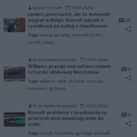
Kacper Trzosek
19.07.2026r.
Leclerc postraszył, ale to Antonelli
wygrał w Belgii. Russell odpadł z
26
rywalizacji po kolizji z Hamiltonem
Tagi:
wyścig
,
gp belgii
,
antonelli
,
leclerc
,
russell
,
relacja
Przemysław Kempiński
19.07.2026r.
Williams pracuje nad odtworzeniem
0
sztuczki silnikowej Mercedesa
Tagi:
williams
,
silnik
,
v6 turbo
,
sztuczka
,
mercedes
,
gp belgii
Przemysław Kempiński
19.07.2026r.
Russell: problemy z prędkością na
0
prostych doprowadzają mnie do
szału
Tagi:
russell
,
mercedes
,
gp belgii
,
antonelli