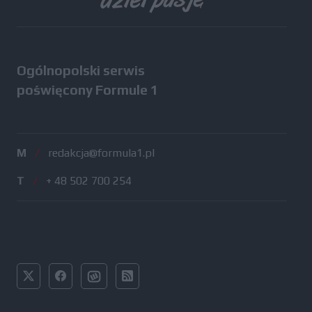
Ogólnopolski serwis
poświęcony Formule 1
M
/
redakcja@formula1.pl
T
/
+ 48 502 700 254