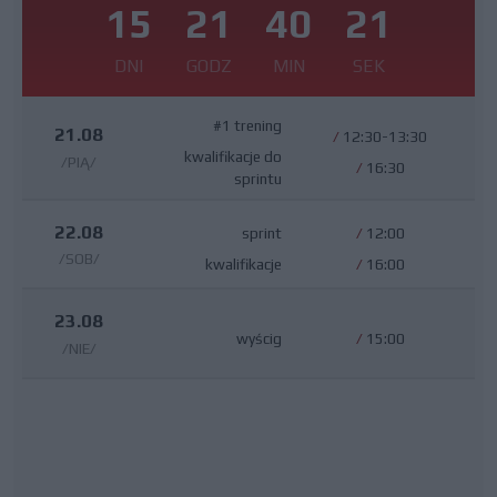
15
21
40
20
DNI
GODZ
MIN
SEK
#1 trening
21.08
/
12:30-13:30
kwalifikacje do
/PIĄ/
/
16:30
sprintu
22.08
sprint
/
12:00
/SOB/
kwalifikacje
/
16:00
23.08
wyścig
/
15:00
/NIE/