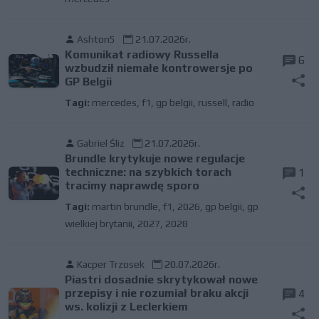
Ashton5
21.07.2026r.
Komunikat radiowy Russella
6
wzbudził niemałe kontrowersje po
GP Belgii
Tagi:
mercedes
,
f1
,
gp belgii
,
russell
,
radio
Gabriel Śliz
21.07.2026r.
Brundle krytykuje nowe regulacje
techniczne: na szybkich torach
1
tracimy naprawdę sporo
Tagi:
martin brundle
,
f1
,
2026
,
gp belgii
,
gp
wielkiej brytanii
,
2027
,
2028
Kacper Trzosek
20.07.2026r.
Piastri dosadnie skrytykował nowe
przepisy i nie rozumiał braku akcji
4
ws. kolizji z Leclerkiem