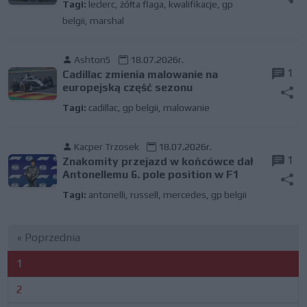
Tagi:
leclerc
,
żółta flaga
,
kwalifikacje
,
gp
belgii
,
marshal
Ashton5
18.07.2026r.
1
Cadillac zmienia malowanie na
europejską część sezonu
Tagi:
cadillac
,
gp belgii
,
malowanie
Kacper Trzosek
18.07.2026r.
1
Znakomity przejazd w końcówce dał
Antonellemu 6. pole position w F1
Tagi:
antonelli
,
russell
,
mercedes
,
gp belgii
« Poprzednia
1
2