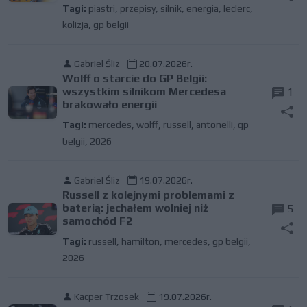
Tagi:
piastri
,
przepisy
,
silnik
,
energia
,
leclerc
,
kolizja
,
gp belgii
Gabriel Śliz
20.07.2026r.
Wolff o starcie do GP Belgii:
wszystkim silnikom Mercedesa
1
brakowało energii
Tagi:
mercedes
,
wolff
,
russell
,
antonelli
,
gp
belgii
,
2026
Gabriel Śliz
19.07.2026r.
Russell z kolejnymi problemami z
baterią: jechałem wolniej niż
5
samochód F2
Tagi:
russell
,
hamilton
,
mercedes
,
gp belgii
,
2026
Kacper Trzosek
19.07.2026r.