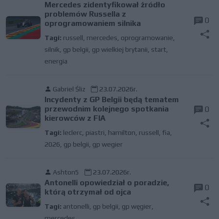
Mercedes zidentyfikował źródło
problemów Russella z
0
oprogramowaniem silnika
Tagi:
russell
,
mercedes
,
oprogramowanie
,
silnik
,
gp belgii
,
gp wielkiej brytanii
,
start
,
energia
Gabriel Śliz
23.07.2026r.
Incydenty z GP Belgii będą tematem
przewodnim kolejnego spotkania
0
kierowców z FIA
Tagi:
leclerc
,
piastri
,
hamilton
,
russell
,
fia
,
2026
,
gp belgii
,
gp wegier
Ashton5
23.07.2026r.
Antonelli opowiedział o poradzie,
0
którą otrzymał od ojca
Tagi:
antonelli
,
gp belgii
,
gp węgier
,
mercedes