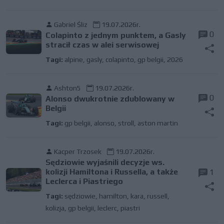
Gabriel Śliz
19.07.2026r.
0
Colapinto z jednym punktem, a Gasly
stracił czas w alei serwisowej
Tagi:
alpine
,
gasly
,
colapinto
,
gp belgii
,
2026
Ashton5
19.07.2026r.
0
Alonso dwukrotnie zdublowany w
Belgii
Tagi:
gp belgii
,
alonso
,
stroll
,
aston martin
Kacper Trzosek
19.07.2026r.
Sędziowie wyjaśnili decyzje ws.
kolizji Hamiltona i Russella, a także
1
Leclerca i Piastriego
Tagi:
sędziowie
,
hamilton
,
kara
,
russell
,
kolizja
,
gp belgii
,
leclerc
,
piastri