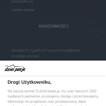
protipster.pl
ruletka online
WIADOMOŚCI
Dochód F1 spadł o 61 procent względem
zeszłego sezonu
Obecne silniki muszą polegać na uczących się
algorytmach?
Honda uświadomiła sobie skalę problemów z
Drogi Użytkowniku,
silnikiem dopiero w styczniu
Audi planuje wprowadzić jeszcze cztery duże
Na naszej stronie f1.dziel-pasje.pl, my oraz naszych 1162
pakiety poprawek w 2026 roku
zaufanych partnerów uzyskujemy dostęp i przechowujemy
informacje na urządzeniu oraz przetwarzamy dane
Gasly dołączył do krytyki obecnych