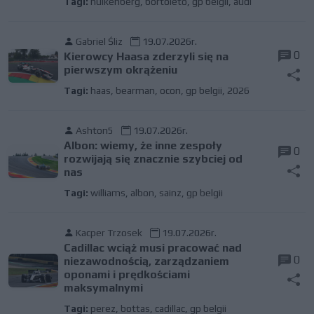
Tagi:
hulkenberg
,
bortoleto
,
gp belgii
,
audi
Gabriel Śliz
19.07.2026r.
0
Kierowcy Haasa zderzyli się na
pierwszym okrążeniu
Tagi:
haas
,
bearman
,
ocon
,
gp belgii
,
2026
Ashton5
19.07.2026r.
Albon: wiemy, że inne zespoły
0
rozwijają się znacznie szybciej od
nas
Tagi:
williams
,
albon
,
sainz
,
gp belgii
Kacper Trzosek
19.07.2026r.
Cadillac wciąż musi pracować nad
0
niezawodnością, zarządzaniem
oponami i prędkościami
maksymalnymi
Tagi:
perez
,
bottas
,
cadillac
,
gp belgii