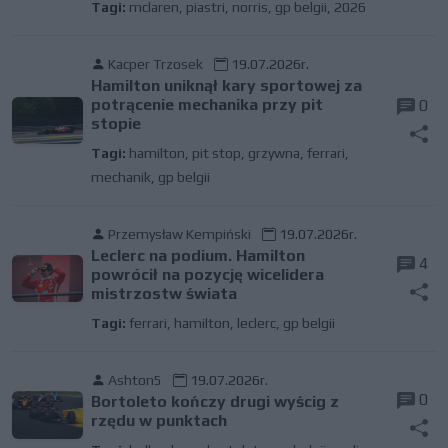
Tagi:
mclaren
,
piastri
,
norris
,
gp belgii
,
2026
Kacper Trzosek
19.07.2026r.
Hamilton uniknął kary sportowej za
potrącenie mechanika przy pit
0
stopie
Tagi:
hamilton
,
pit stop
,
grzywna
,
ferrari
,
mechanik
,
gp belgii
Przemysław Kempiński
19.07.2026r.
Leclerc na podium. Hamilton
4
powrócił na pozycję wicelidera
mistrzostw świata
Tagi:
ferrari
,
hamilton
,
leclerc
,
gp belgii
Ashton5
19.07.2026r.
0
Bortoleto kończy drugi wyścig z
rzędu w punktach