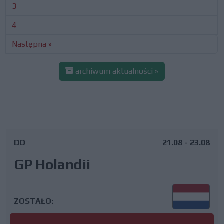
3
4
Następna »
archiwum aktualności »
DO
21.08 - 23.08
GP Holandii
ZOSTAŁO: