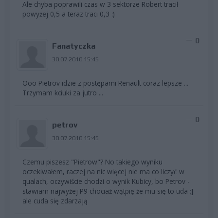
Ale chyba poprawili czas w 3 sektorze Robert tracił
powyżej 0,5 a teraz traci 0,3 :)
0
Fanatyczka
30.07.2010 15:45
Ooo Pietrov idzie z postępami Renault coraz lepsze ...
Trzymam kciuki za jutro ...
0
petrov
30.07.2010 15:45
Czemu piszesz "Pietrow"? No takiego wyniku
oczekiwałem, raczej na nic więcej nie ma co liczyć w
qualach, oczywiście chodzi o wynik Kubicy, bo Petrov -
stawiam najwyżej P9 chociaż wątpię że mu się to uda ;]
ale cuda się zdarzają