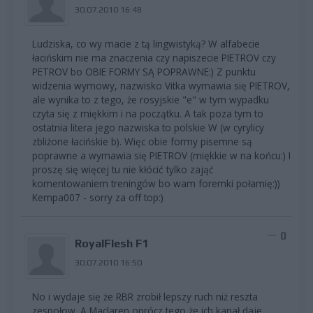
30.07.2010 16:48
Ludziska, co wy macie z tą lingwistyką? W alfabecie
łacińskim nie ma znaczenia czy napiszecie PIETROV czy
PETROV bo OBIE FORMY SĄ POPRAWNE:) Z punktu
widzenia wymowy, nazwisko Vitka wymawia się PIETROV,
ale wynika to z tego, że rosyjskie "e" w tym wypadku
czyta się z miękkim i na początku. A tak poza tym to
ostatnia litera jego nazwiska to polskie W (w cyrylicy
zbliżone łacińskie b). Więc obie formy pisemne są
poprawne a wymawia się PIETROV (miękkie w na końcu:) I
proszę się więcej tu nie kłócić tylko zająć
komentowaniem treningów bo wam foremki połamię:))
Kempa007 - sorry za off top:)
0
RoyalFlesh F1
30.07.2010 16:50
No i wydaje się że RBR zrobił lepszy ruch niż reszta
zespołow. A Maclaren oprócz tego że ich kanał daje