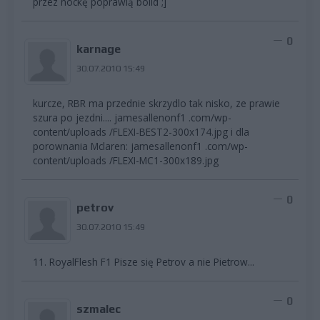
przez nockę poprawią bolid ;]
0
karnage
30.07.2010 15:49
kurcze, RBR ma przednie skrzydlo tak nisko, ze prawie
szura po jezdni.... jamesallenonf1 .com/wp-
content/uploads /FLEXI-BEST2-300x174.jpg i dla
porownania Mclaren: jamesallenonf1 .com/wp-
content/uploads /FLEXI-MC1-300x189.jpg
0
petrov
30.07.2010 15:49
11. RoyalFlesh F1 Pisze się Petrov a nie Pietrow...
0
szmalec