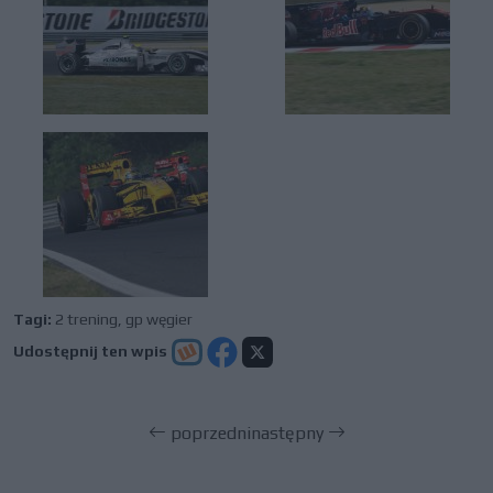
Tagi:
2 trening
,
gp węgier
Udostępnij ten wpis
poprzedni
następny