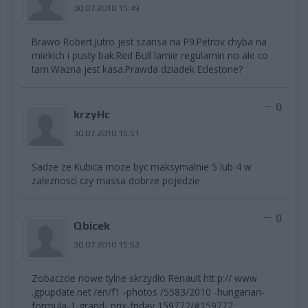
30.07.2010 15:49
Brawo Robert.Jutro jest szansa na P9.Petrov chyba na
miekich i pusty bak.Red Bull lamie regulamin no ale co
tam.Wazna jest kasa.Prawda dziadek Eclestone?
0
krzyHc
30.07.2010 15:51
Sadze ze Kubica moze byc maksymalnie 5 lub 4 w
zaleznosci czy massa dobrze pojedzie
0
Qbicek
30.07.2010 15:52
Zobaczcie nowe tylne skrzydło Renault htt p:// www
.gpupdate.net /en/f1 -photos /5583/2010 -hungarian-
formula-1-grand- prix-friday 159772/#159772