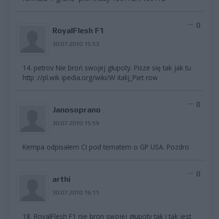
0
RoyalFlesh F1
30.07.2010 15:53
14. petrov Nie broń swojej głupoty. Pisze się tak jak tu
http ://pl.wik ipedia.org/wiki/W italij_Piet row
0
Janosoprano
30.07.2010 15:59
Kempa odpisałem CI pod tematem o GP USA. Pozdro
0
arthi
30.07.2010 16:11
18. RoyalFlesh F1 nie bron swojej głupoty tak i tak jest