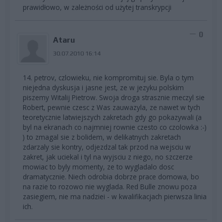
prawidłowo, w zależności od użytej transkrypcji
0
Ataru
30.07.2010 16:14
14. petrov, czlowieku, nie kompromituj sie. Byla o tym
niejedna dyskusja i jasne jest, ze w jezyku polskim
piszemy Witalij Pietrow. Swoja droga strasznie meczyl sie
Robert, pewnie czesc z Was zauwazyla, ze nawet w tych
teoretycznie latwiejszych zakretach gdy go pokazywali (a
byl na ekranach co najmniej rownie czesto co czolowka :-)
) to zmagal sie z bolidem, w delikatnych zakretach
zdarzaly sie kontry, odjezdzal tak przod na wejsciu w
zakret, jak uciekal i tyl na wyjsciu z niego, no szczerze
mowiac to byly momenty, ze to wygladalo dosc
dramatycznie. Niech odrobia dobrze prace domowa, bo
na razie to rozowo nie wyglada. Red Bulle znowu poza
zasiegiem, nie ma nadziei - w kwalifikacjach pierwsza linia
ich.