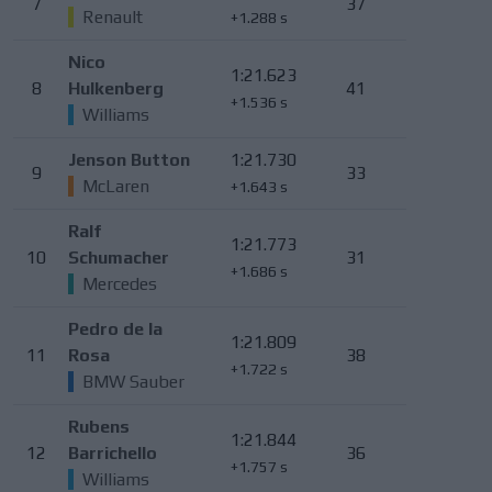
7
37
Renault
+1.288 s
Nico
1:21.623
8
Hulkenberg
41
+1.536 s
Williams
Jenson Button
1:21.730
9
33
McLaren
+1.643 s
Ralf
1:21.773
10
Schumacher
31
+1.686 s
Mercedes
Pedro de la
1:21.809
11
Rosa
38
+1.722 s
BMW Sauber
Rubens
1:21.844
12
Barrichello
36
+1.757 s
Williams