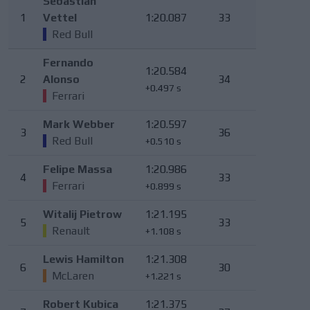
Sebastian
1
Vettel
1:20.087
33
Red Bull
Fernando
1:20.584
2
Alonso
34
+0.497 s
Ferrari
Mark Webber
1:20.597
3
36
Red Bull
+0.510 s
Felipe Massa
1:20.986
4
33
Ferrari
+0.899 s
Witalij Pietrow
1:21.195
5
33
Renault
+1.108 s
Lewis Hamilton
1:21.308
6
30
McLaren
+1.221 s
Robert Kubica
1:21.375