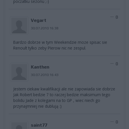
poczatku sezonu ;-)
0
Vegart
30.07.2010 16:38
Bardzo dobrze w tym Weekendzie moze spisac sie
Renoult tylko zeby PIerow nic ne zespul.
0
Kanthen
30.07.2010 16:43
Jestem ciekaw kwalifikacji ale nie zapowiada sie dobrze
Jak Robert bedzie 7 to raczej bedzie maksimum tego
bolidu Jade z kolegami na to GP , wiec niech go
przynajmniej nie dublują :)
0
saint77