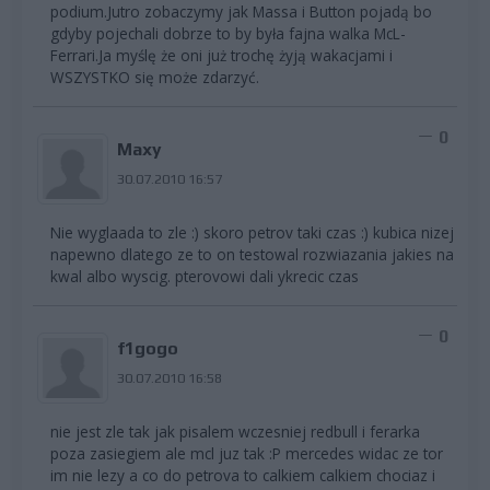
podium.Jutro zobaczymy jak Massa i Button pojadą bo
gdyby pojechali dobrze to by była fajna walka McL-
Ferrari.Ja myślę że oni już trochę żyją wakacjami i
WSZYSTKO się może zdarzyć.
0
Maxy
30.07.2010 16:57
Nie wyglaada to zle :) skoro petrov taki czas :) kubica nizej
napewno dlatego ze to on testowal rozwiazania jakies na
kwal albo wyscig. pterovowi dali ykrecic czas
0
f1gogo
30.07.2010 16:58
nie jest zle tak jak pisalem wczesniej redbull i ferarka
poza zasiegiem ale mcl juz tak :P mercedes widac ze tor
im nie lezy a co do petrova to calkiem calkiem chociaz i