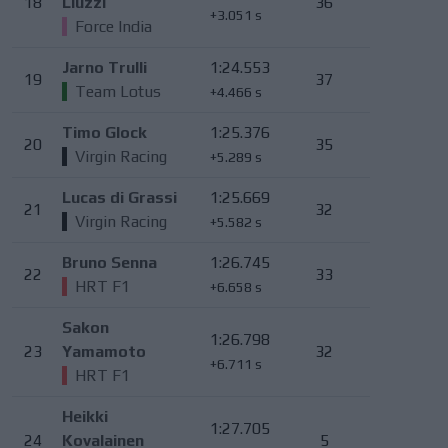
18
Liuzzi
36
+3.051 s
Force India
Jarno Trulli
1:24.553
19
37
Team Lotus
+4.466 s
Timo Glock
1:25.376
20
35
Virgin Racing
+5.289 s
Lucas di Grassi
1:25.669
21
32
Virgin Racing
+5.582 s
Bruno Senna
1:26.745
22
33
HRT F1
+6.658 s
Sakon
1:26.798
23
Yamamoto
32
+6.711 s
HRT F1
Heikki
1:27.705
24
Kovalainen
5