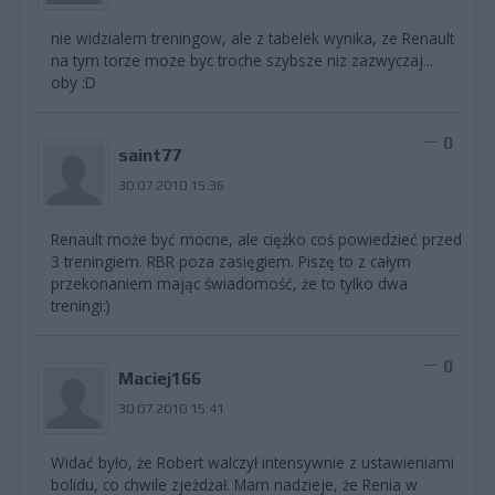
nie widzialem treningow, ale z tabelek wynika, ze Renault
na tym torze moze byc troche szybsze niz zazwyczaj...
oby :D
0
saint77
30.07.2010 15:36
Renault może być mocne, ale ciężko coś powiedzieć przed
3 treningiem. RBR poza zasięgiem. Piszę to z całym
przekonaniem mając świadomość, że to tylko dwa
treningi:)
0
Maciej166
30.07.2010 15:41
Widać było, że Robert walczył intensywnie z ustawieniami
bolidu, co chwile zjeżdżał. Mam nadzieje, że Renia w