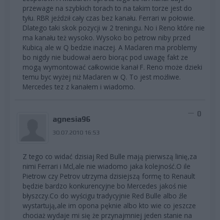
przewage na szybkich torach to na takim torze jest do
tyłu. RBR jeździł cały czas bez kanału. Ferrari w połowie.
Dlatego taki skok pozycji w 2 treningu. No i Reno które nie
ma kanału też wysoko. Wysoko bo petrow niby przed
Kubicą ale w Q bedzie inaczej. A Maclaren ma problemy
bo nigdy nie budował aero biorąc pod uwagę fakt ze
mogą wymontować całkowicie kanał F. Reno może dzieki
temu byc wyżej niż Maclaren w Q. To jest możliwe.
Mercedes tez z kanałem i wiadomo.
0
agnesia96
30.07.2010 16:53
Z tego co widać dzisiaj Red Bulle mają pierwszą linię,za
nimi Ferrari i Mcl,ale nie wiadomo jaka kolejność.O ile
Pietrow czy Petrov utrzyma dzisiejszą formę to Renault
będzie bardzo konkurencyjne bo Mercedes jakoś nie
błyszczy.Co do wyścigu tradycyjnie Red Bulle albo źle
wystartują,ale im opona pęknie albo kto wie co jeszcze
chociaż wydaje mi się że przynajmniej jeden stanie na