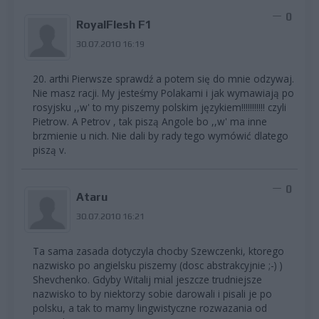
0
RoyalFlesh F1
30.07.2010 16:19
20. arthi Pierwsze sprawdź a potem się do mnie odzywaj.
Nie masz racji. My jesteśmy Polakami i jak wymawiają po
rosyjsku ,,w' to my piszemy polskim językiem!!!!!!!!!!! czyli
Pietrow. A Petrov , tak piszą Angole bo ,,w' ma inne
brzmienie u nich. Nie dali by rady tego wymówić dlatego
piszą v.
0
Ataru
30.07.2010 16:21
Ta sama zasada dotyczyla chocby Szewczenki, ktorego
nazwisko po angielsku piszemy (dosc abstrakcyjnie ;-) )
Shevchenko. Gdyby Witalij mial jeszcze trudniejsze
nazwisko to by niektorzy sobie darowali i pisali je po
polsku, a tak to mamy lingwistyczne rozwazania od