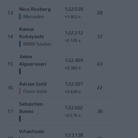
Nico Rosberg
1:22.039
13
28
Mercedes
+1.952 s
Kamui
1:22.212
14
Kobayashi
37
+2.125 s
BMW Sauber
Jaime
1:22.469
15
Alguersuari
43
+2.382 s
Adrian Sutil
1:22.507
16
22
Force India
+2.420 s
Sebastien
1:22.602
17
Buemi
38
+2.515 s
Vitantonio
1:23.138