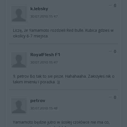
0
k.lebsky
30.07.2010 15:47
Liczę, że Yamamoto rozdzieli Red Bulle. Kubica gdzieś w
okolicy 6-7 miejsca.
0
RoyalFlesh F1
30.07.2010 15:47
9. petrov Bo tak to sie pisze. Hahahaaha. Założyłeś nik o
takim imieniu i porażka. :))
0
petrov
30.07.2010 15:48
Yamamoto będzie jutro w ścisłej czołówce nie ma co,