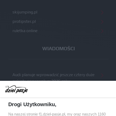
skijumping.pl
protipster.pl
ruletka online
WIADOMOŚCI
Audi planuje wprowadzić jeszcze cztery duże
pakiety poprawek w 2026 roku
Gasly dołączył do krytyki obecnych
samochodów F1
McCullough opuści Astona Martina z końcem
Drogi Użytkowniku,
2026 roku
Na naszej stronie f1.dziel-pasje.pl, my oraz naszych 1160