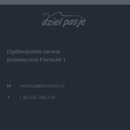
Ogólnopolski serwis
poświęcony Formule 1
M
/
redakcja@formula1.pl
T
/
+ 48 502 700 254