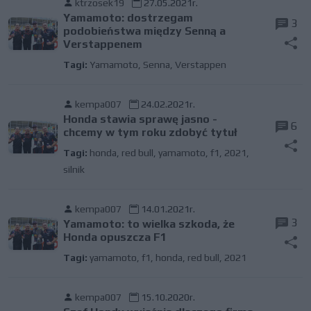
ktrzosek19
27.05.2021r.
Yamamoto: dostrzegam
3
podobieństwa między Senną a
Verstappenem
Tagi:
Yamamoto
,
Senna
,
Verstappen
kempa007
24.02.2021r.
Honda stawia sprawę jasno -
6
chcemy w tym roku zdobyć tytuł
Tagi:
honda
,
red bull
,
yamamoto
,
f1
,
2021
,
silnik
kempa007
14.01.2021r.
3
Yamamoto: to wielka szkoda, że
Honda opuszcza F1
Tagi:
yamamoto
,
f1
,
honda
,
red bull
,
2021
kempa007
15.10.2020r.