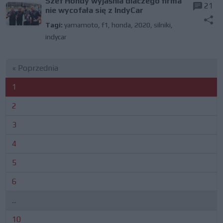
Szef Hondy wyjaśnia dlaczego firma
21
nie wycofała się z IndyCar
Tagi:
yamamoto
,
f1
,
honda
,
2020
,
silniki
,
indycar
« Poprzednia
1
2
3
4
5
6
...
10