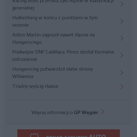
Racing Bulls przeskoczyło Alpine w klasyfikacji
generalnej
Hulkenberg w końcu z punktami w tym
sezonie
Aston Martin zagroził nawet Alpine na
Hungaroringu
Podwójne DNF Cadillaca. Perez dostał formalne
ostrzeżenie
Hungaroring potwierdził słabe strony
Williamsa
Trudny wyścig Haasa
Więcej informacji o
GP Węgier