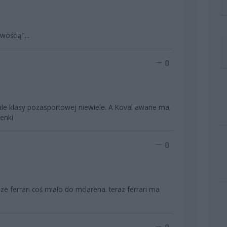
wością"...
0
 ale klasy pozasportowej niewiele. A Koval awarie ma,
enki
0
e ferrari coś miało do mclarena. teraz ferrari ma