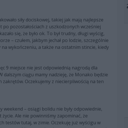
kowało siły dociskowej, takiej jak mają najlepsze
ęt po pozostałościach z uszkodzonych wcześniej
zało się, że było ok. To był trudny, długi wyścig,
orze – czułem, jakbym jechał po lodzie, szczególnie
 na wykończeniu, a także na ostatnim stincie, kiedy
ęc 9 miejsce nie jest odpowiednią nagrodą dla
 W dalszym ciągu mamy nadzieję, że Monako będzie
h zakrętów. Oczekujemy z niecierpliwością na ten
dny weekend – osiągi bolidu nie były odpowiednie,
st życie. Ale nie powinniśmy zapominać, że
h testów tutaj, w zimie. Oczekuję już wyścigu w