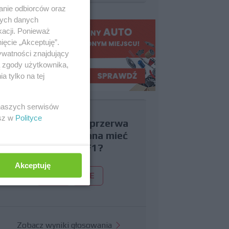
anie odbiorców oraz
nych danych
kacji. Ponieważ
ięcie „Akceptuję”.
ywatności znajdujący
ą zgody użytkownika,
 tylko na tej
 naszych serwisów
esz w
Polityce
Czy uważasz, że przerwa
wakacyjna powinna mieć
miejsce w F1?
Akceptuję
TAK
NIE
Zobacz wyniki głosowania