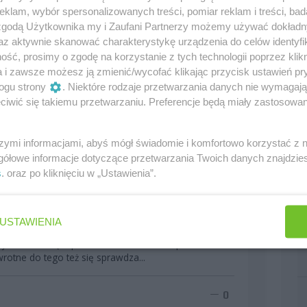
t Lewis dopiero teraz pokazuje charakter (poza aferą
klam, wybór spersonalizowanych treści, pomiar reklam i treści, bad
ówno i raczej pewnie, próbuje robić co się da ze
 zgodą Użytkownika my i Zaufani Partnerzy możemy używać dokład
przodu. Odwala podobną robotę, jak Alonso.
az aktywnie skanować charakterystykę urządzenia do celów identyfi
ść, prosimy o zgodę na korzystanie z tych technologii poprzez klikn
a i zawsze możesz ją zmienić/wycofać klikając przycisk ustawień pr
0
ogu strony
. Niektóre rodzaje przetwarzania danych nie wymagaj
iwić się takiemu przetwarzaniu. Preferencje będą miały zastosowania
ejeżdża po dziesiątkach kawałków z rozbitych
szymi informacjami, abyś mógł świadomie i komfortowo korzystać z
ak brzytwa" i nic mu się nie dzieje, a Heikki ma po
gółowe informacje dotyczące przetwarzania Twoich danych znajdzi
 szlag trafić jak to ogląda. Nie życzę Hamiltonowi
s
. oraz po kliknięciu w „Ustawienia”.
ypu "atrakcji" ale fart tego człowieka jest
u, ale innym kierowcom też nie, za to takiego farta
w w F1 nie miał w trakcie wyścigu żadnej awarii, ani
 dzisiaj Ferrari Massie, czy wczoraj(dzisiaj zresztą
USTAWIENIA
ria nie wykluczyła Hamiltona z wyścigu. Mało tego,
Ale jak to mówią "sprawiedliwemu zawsze piaskiem w
wrotne do tego też się sprawdza...
0