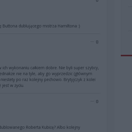
0
ę Buttona dublującego mistrza Hamiltona :)
0
 ich wykonaniu całkiem dobre. Nie byli super szybcy,
, jednakże nie na tyle, aby go wyprzedzic (głównym
 niestety po raz kolejny pechowo. Brytyjczyk z kolei
 jest w życiu.
0
y dublowanego Roberta Kubicę? Albo kolejny