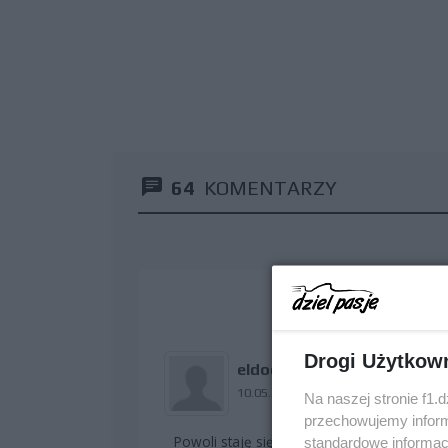
64
KOMENTARZY
Drogi Użytkow
eldoc
10.05.2009 17:46
Na naszej stronie f1.
przechowujemy informa
Powoli staję się fanem Maków. Naprawdę t
standardowe informac