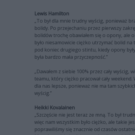
Lewis Hamilton
„To był dla mnie trudny wyścig, ponieważ bra
bolidy. Po przejechaniu przez pierwszy zakr
bolidów trochę obawiałem się o opony, ale oka
było niesamowicie ciężko utrzymać bolid na t
pod koniec drugiego stintu, kiedy opony były
była bardzo mała przyczepność.”
„Dawałem z siebie 100% przez cały wyścig, wi
teamu, który ciężko pracował cały weekend.
dla nas lepsze, ponieważ nie ma tam szybkic
wyścig.”
Heikki Kovalainen
„Szczęście nie jest teraz ze mną. To był tru
więc nam wszystkim było ciężko, ale takie je
poprawiliśmy się znacznie od czasów ostatnic