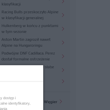
klasyfikacji
Racing Bulls przeskoczyło Alpine
w klasyfikacji generalnej
Hulkenberg w końcu z punktami
w tym sezonie
Aston Martin zagroził nawet
Alpine na Hungaroringu
Podwójne DNF Cadillaca. Perez
dostał formalne ostrzeżenie
Hungaroring potwierdził słabe
strony Williamsa
Trudny wyścig Haasa
y dostęp i
Więcej informacji o
GP Węgier
lne identyfikatory,
iania