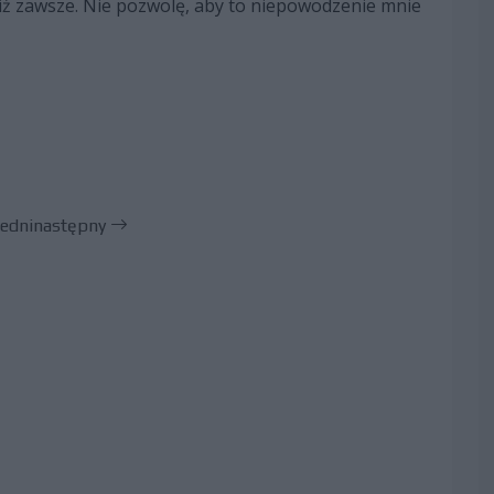
niż zawsze. Nie pozwolę, aby to niepowodzenie mnie
edni
następny