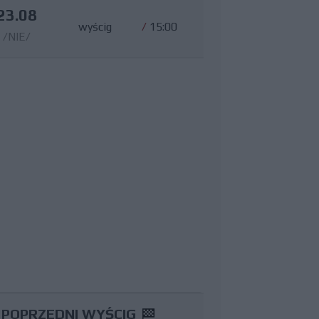
23.08
wyścig
/
15:00
/NIE/
POPRZEDNI WYŚCIG