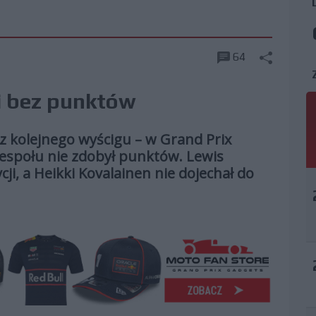
64
i bez punktów
 kolejnego wyścigu – w Grand Prix
zespołu nie zdobył punktów. Lewis
ji, a Heikki Kovalainen nie dojechał do