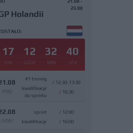
DO
21.08 -
23.08
GP Holandii
ZOSTAŁO:
17
12
32
39
DNI
GODZ
MIN
SEK
#1 trening
21.08
/
12:30-13:30
kwalifikacje
/PIĄ/
/
16:30
do sprintu
22.08
sprint
/
12:00
/SOB/
kwalifikacje
/
16:00