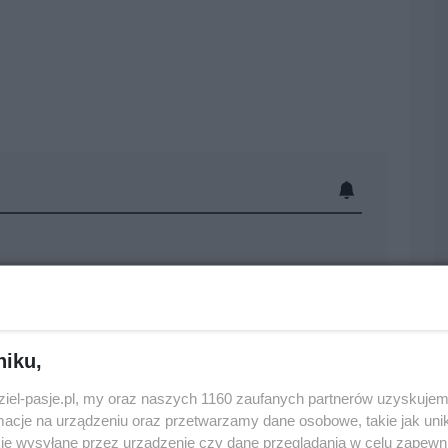
0
niku,
dziel-pasje.pl, my oraz naszych 1160 zaufanych partnerów uzyskujem
cje na urządzeniu oraz przetwarzamy dane osobowe, takie jak unika
rudno nie kibicować Kovalowi - człowiek w tym
je wysyłane przez urządzenie czy dane przeglądania w celu zapewn