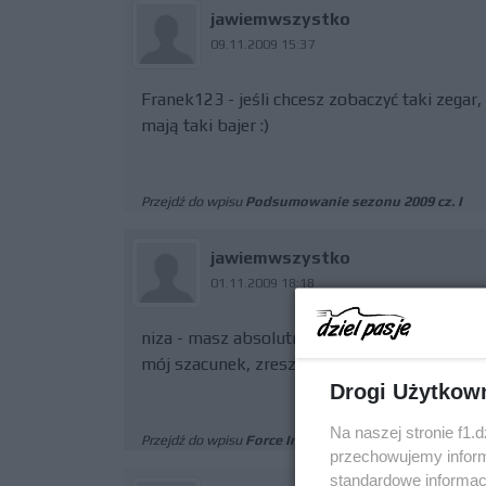
jawiemwszystko
09.11.2009 15:37
Franek123 - jeśli chcesz zobaczyć taki zegar,
mają taki bajer :)
Przejdź do wpisu
Podsumowanie sezonu 2009 cz. I
jawiemwszystko
01.11.2009 18:18
niza - masz absolutną rację. Wielka determin
mój szacunek, zresztą ogólnie są sympatycz
Drogi Użytkow
Na naszej stronie f1.
Przejdź do wpisu
Force India zadowolona z sezonu
przechowujemy informa
standardowe informac