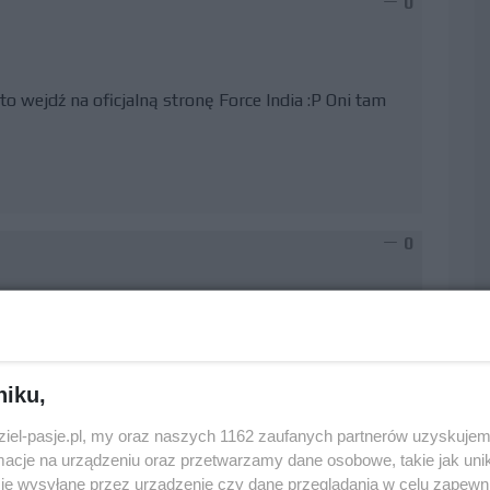
0
 to wejdź na oficjalną stronę Force India :P Oni tam
0
acja w dazeniu do osiągnięcia celu, zjednała im także
nym zespołem :)
niku,
dziel-pasje.pl, my oraz naszych 1162 zaufanych partnerów uzyskujem
cje na urządzeniu oraz przetwarzamy dane osobowe, takie jak unika
0
je wysyłane przez urządzenie czy dane przeglądania w celu zapewn