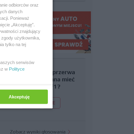
anie odbiorców oraz
nych danych
kacji. Ponieważ
ięcie „Akceptuję”.
ywatności znajdujący
ą zgody użytkownika,
 tylko na tej
 naszych serwisów
esz w
Polityce
Czy uważasz, że przerwa
wakacyjna powinna mieć
miejsce w F1?
Akceptuję
TAK
NIE
Zobacz wyniki głosowania