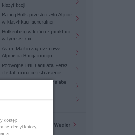
klasyfikacji
Racing Bulls przeskoczyło Alpine
w klasyfikacji generalnej
Hulkenberg w końcu z punktami
w tym sezonie
Aston Martin zagroził nawet
Alpine na Hungaroringu
Podwójne DNF Cadillaca. Perez
dostał formalne ostrzeżenie
Hungaroring potwierdził słabe
strony Williamsa
Trudny wyścig Haasa
y dostęp i
Więcej informacji o
GP Węgier
lne identyfikatory,
iania