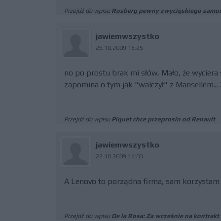
Przejdź do wpisu
Rosberg pewny zwycięskiego samo
jawiemwszystko
25.10.2009 18:25
no po prostu brak mi słów. Mało, że wyciera
zapomina o tym jak "walczył" z Mansellem... Ż
Przejdź do wpisu
Piquet chce przeprosin od Renault
jawiemwszystko
22.10.2009 14:03
A Lenovo to porządna firma, sam korzystam 
Przejdź do wpisu
De la Rosa: Za wcześnie na kontrak