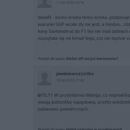
17.02.2010 14:16
david9 - komu ściska temu ściska, podpisuje 
warunki SGP wcale zły nie jest, a Hindus... c
kasę Santandera) do F1 też nie mial żadnych
rozpętała się na temat tego, czy nie będzie 
Przejdź do wpisu
Stefan GP ma już kierowców?
jawiemwszystko
10.02.2010 17:02
@10,11 W przybliżeniu dlatego, co napisał 6q
swoją jednostkę napędową, przeto wiedziel
paliwowo-powietrznych.
Przejdź do wpisu
Vettel ostrożny w oczekiwanich