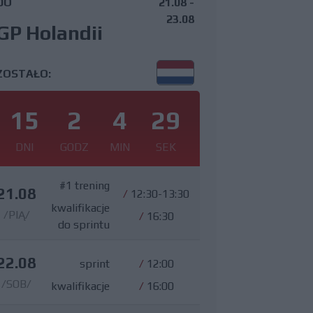
DO
21.08 -
23.08
GP Holandii
ZOSTAŁO:
15
2
4
28
DNI
GODZ
MIN
SEK
#1 trening
21.08
/
12:30-13:30
kwalifikacje
/PIĄ/
/
16:30
do sprintu
22.08
sprint
/
12:00
/SOB/
kwalifikacje
/
16:00