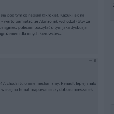
się pod tym co napisał @krokiet, Kazuki jak na
óż - warto pamiętac, że Alonso jak wchodził (btw za
 osiągniec, polecam poczytać o tym jaka dyskusja
zagrożeniem dla innych kierowców...
0
47, chodzi tu o inne mechanizmy, Renault lepiej znało
i wiecej na temat mapowania czy doboru mieszanek