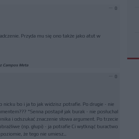
0
dczenie. Przyda mu się ono także jako atut w
t z Campos Meta
0
nicku bo i ja to jak widzisz potrafie. Po drugie - nie
mentem??? "Senna postapił jak burak - nie posłuchal
wnika i odszukać znaczenie słowa argument. Po trzecie
raźliwe (np. głupi) - ja potrafie Ci wytknąć buractwo
poziomie, że tego nie umiesz...