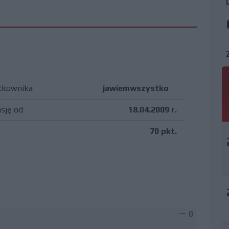
tkownika
jawiemwszystko
asję od
18.04.2009 r.
70 pkt.
0