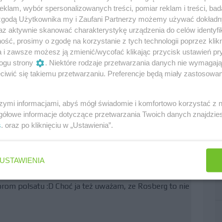
klam, wybór spersonalizowanych treści, pomiar reklam i treści, bad
 zgodą Użytkownika my i Zaufani Partnerzy możemy używać dokład
az aktywnie skanować charakterystykę urządzenia do celów identyfi
ść, prosimy o zgodę na korzystanie z tych technologii poprzez klikn
)
a i zawsze możesz ją zmienić/wycofać klikając przycisk ustawień pr
ogu strony
. Niektóre rodzaje przetwarzania danych nie wymagaj
iwić się takiemu przetwarzaniu. Preferencje będą miały zastosowania
osjeana
0
szymi informacjami, abyś mógł świadomie i komfortowo korzystać z
gółowe informacje dotyczące przetwarzania Twoich danych znajdzi
s
. oraz po kliknięciu w „Ustawienia”.
 który wygral Hamilton jedynym kierowcą zdolnym do
dobry zawodnik (oczywiście gorszy od Hamiltona ;p), że
USTAWIENIA
rdzo rozsądna wypowiedź. Śą dwie tezy skad wszyscy
szyscy są inzynierami tegoteamu, albo byli u
om polsatu :D Choć ja też uważam, ze Rosberg to nie