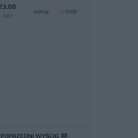
23.08
wyścig
/
15:00
/NIE/
POPRZEDNI WYŚCIG