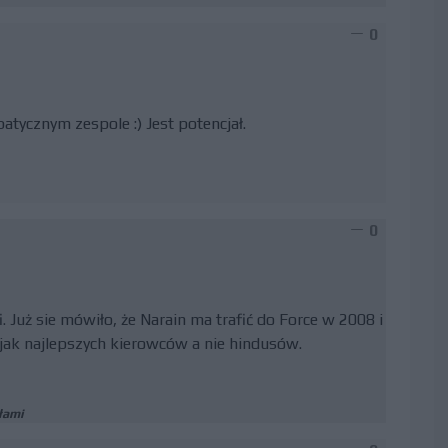
0
tycznym zespole :) Jest potencjał.
0
fi. Już sie mówiło, że Narain ma trafić do Force w 2008 i
 jak najlepszych kierowców a nie hindusów.
łami