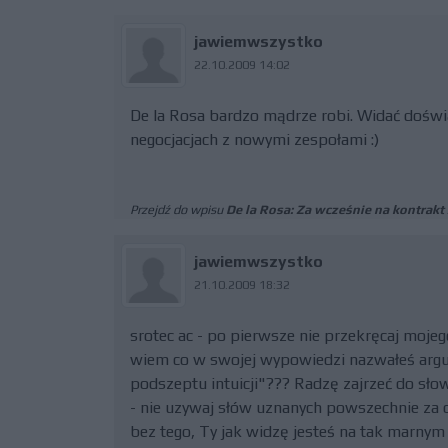
jawiemwszystko
22.10.2009 14:02
De la Rosa bardzo mądrze robi. Widać doświa
negocjacjach z nowymi zespołami :)
Przejdź do wpisu
De la Rosa: Za wcześnie na kontrak
jawiemwszystko
21.10.2009 18:32
srotec ac - po pierwsze nie przekręcaj mojego 
wiem co w swojej wypowiedzi nazwałeś argu
podszeptu intuicji"??? Radzę zajrzeć do sło
- nie uzywaj słów uznanych powszechnie za ob
bez tego, Ty jak widzę jesteś na tak marnym 