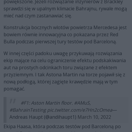
powiększone. Jeżeli rozwiązanie inżynierów z Brackley
sprawdzi się w upalnym klimacie Bahrajnu, rywale mogą
mieć nad czym zastanawiać się.
Konstrukcja bocznych wlotów powietrza Mercedesa jest
bowiem równie innowacyjna co pokazana przez Red
Bulla podczas pierwszej tury testów pod Barceloną.
W innej części padoku uwagę przykuwają rozwiązania
ekip mające na celu ograniczenie efektu podskakiwania
aut na prostych odcinkach toru związane z efektem
przyziemnym. I tak Astona Martin na torze pojawił się z
nową podłogą, której zagięte krawędzie mają w tym
pomagać.
#F1
: Aston Martin floor.
#AMuS
,
#BahrainTesting
pic.twitter.com/e7Hn2cOmea
—
Andreas Haupt (@andihaupt1)
March 10, 2022
Ekipa Haasa, która podczas testów pod Barceloną po