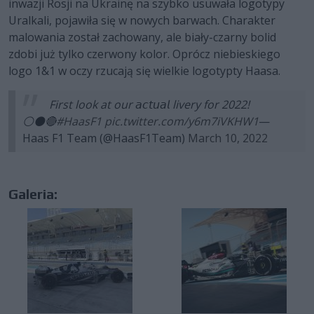
inwazji Rosji na Ukrainę na szybko usuwała logotypy
Uralkali, pojawiła się w nowych barwach. Charakter
malowania został zachowany, ale biały-czarny bolid
zdobi już tylko czerwony kolor. Oprócz niebieskiego
logo 1&1 w oczy rzucają się wielkie logotypty Haasa.
First look at our 𝘢𝘤𝘵𝘶𝘢𝘭 livery for 2022!
⚪️⚫️🔴
#HaasF1
pic.twitter.com/y6m7iVKHW1
—
Haas F1 Team (@HaasF1Team)
March 10, 2022
Galeria: