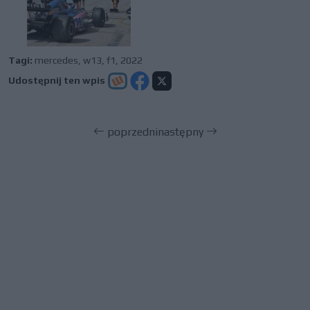
Tagi:
mercedes
,
w13
,
f1
,
2022
Udostępnij ten wpis
poprzedni
następny