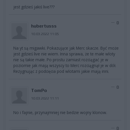
jest gdzieś jakiś live???
0
hubertusss
10.03.2022 11:05
Na yt są migawki. Pokazujące jak Merc skacze. Być może
jest gdzieś live nie wiem. Inna sprawa, że te małe wloty
nie są takie małe. Po prostu zamiast rozciągać je w
poziomie jak mają wszyscy to Merc rozciągnął je w dół.
Rezygnując z podcięcia pod wlotami jakie mają inni.
0
TomPo
10.03.2022 11:11
No i fajnie, przynajmniej nie bedzie wojny klonow.
0