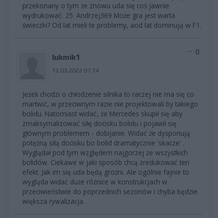
przekonany o tym że znowu uda się coś jawnie
wydrukować. 25. Andrzej369 Może gra jest warta
świeczki? Od lat mieli te problemy, aod lat dominują w F1.
0
lukmik1
12.03.2022 07:14
Jeżeli chodzi o chłodzenie silnika to raczej nie ma się co
martwić, w przeciwnym razie nie projektowali by takiego
bolidu. Natomiast widać, że Mercedes skupił się aby
zmaksymalizować siłę docisku bolidu i pojawił się
głównym problemem - dobijanie. Widać że dysponują
potężną siłą docisku bo bolid dramatycznie 'skacze' .
Wyglądał pod tym względem najgorzej ze wszystkich
bolidów. Ciekawe w jaki sposób chcą zredukować ten
efekt. Jak im się uda będą groźni. Ale ogólnie fajnie to
wygląda widać duże różnice w konstrukcjach w
przeciwieństwie do poprzednich sezonów i chyba będzie
większa rywalizacja.