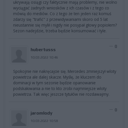
ukrywają osiągi czy faktycznie mają problemy, nie wolno
wyciągać żadnych wniosków z ich czasów i z tego co
mówią do mediów. Co z tego że ten jeden raz komuś
zdarzy się "trafić" z przewidywaniami skoro od 5 lat
nieustannie się mylił i nigdy nie posypał głowy popiołem?
Sezon nadejdzie, trzeba będzie konsumować i tyle.
0
hubertusss
10.03.2022 10:46
Spokojnie nie nakręcajcie się. Mercedes zmniejszył wloty
powietrza ale dalej skacze. Myślę, że kluczem do
dominacji w tym sezonie będzie opanowanie
podskakiwania a nie to kto zrobi najmniejsze wloty
powietrza. Tak więc jeszcze tytułów nie rozdawajmy.
0
jaromlody
10.03.2022 10:58