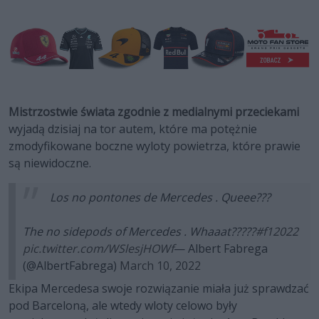
Mistrzostwie świata zgodnie z medialnymi przeciekami
wyjadą dzisiaj na tor autem, które ma potężnie
zmodyfikowane boczne wyloty powietrza, które prawie
są niewidoczne.
Los no pontones de Mercedes . Queee???
The no sidepods of Mercedes . Whaaat?????
#f12022
pic.twitter.com/WSlesjHOWf
— Albert Fabrega
(@AlbertFabrega)
March 10, 2022
Ekipa Mercedesa swoje rozwiązanie miała już sprawdzać
pod Barceloną, ale wtedy wloty celowo były