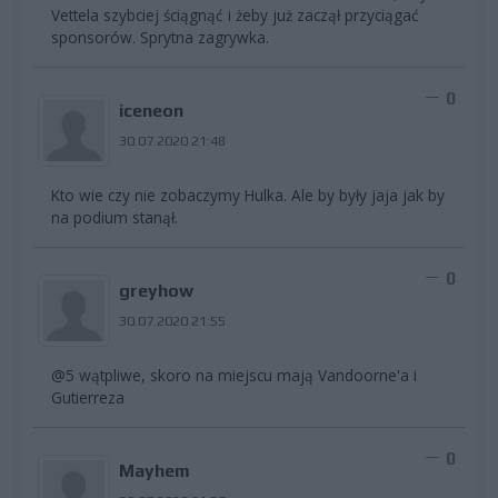
Vettela szybciej ściągnąć i żeby już zaczął przyciągać
sponsorów. Sprytna zagrywka.
0
iceneon
30.07.2020 21:48
Kto wie czy nie zobaczymy Hulka. Ale by były jaja jak by
na podium stanął.
0
greyhow
30.07.2020 21:55
@5 wątpliwe, skoro na miejscu mają Vandoorne'a i
Gutierreza
0
Mayhem