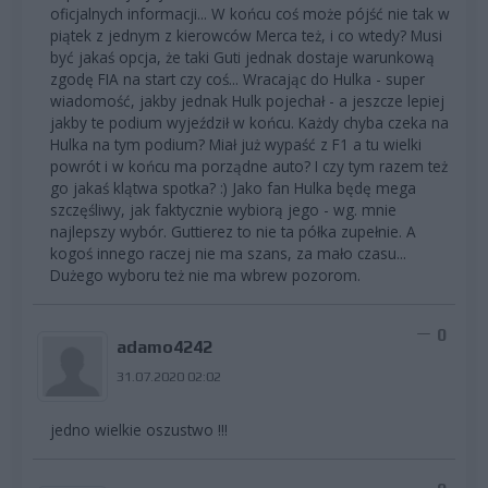
oficjalnych informacji... W końcu coś może pójść nie tak w
piątek z jednym z kierowców Merca też, i co wtedy? Musi
być jakaś opcja, że taki Guti jednak dostaje warunkową
zgodę FIA na start czy coś... Wracając do Hulka - super
wiadomość, jakby jednak Hulk pojechał - a jeszcze lepiej
jakby te podium wyjeździł w końcu. Każdy chyba czeka na
Hulka na tym podium? Miał już wypaść z F1 a tu wielki
powrót i w końcu ma porządne auto? I czy tym razem też
go jakaś klątwa spotka? :) Jako fan Hulka będę mega
szczęśliwy, jak faktycznie wybiorą jego - wg. mnie
najlepszy wybór. Guttierez to nie ta półka zupełnie. A
kogoś innego raczej nie ma szans, za mało czasu...
Dużego wyboru też nie ma wbrew pozorom.
0
adamo4242
31.07.2020 02:02
jedno wielkie oszustwo !!!