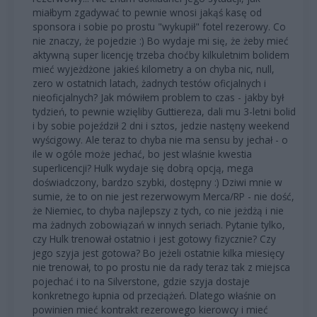
miałbym zgadywać to pewnie wnosi jakąś kasę od
sponsora i sobie po prostu "wykupił" fotel rezerowy. Co
nie znaczy, że pojedzie :) Bo wydaje mi się, że żeby mieć
aktywną super licencję trzeba choćby kilkuletnim bolidem
mieć wyjeżdżone jakieś kilometry a on chyba nic, null,
zero w ostatnich latach, żadnych testów oficjalnych i
nieoficjalnych? Jak mówiłem problem to czas - jakby był
tydzień, to pewnie wzięliby Guttiereza, dali mu 3-letni bolid
i by sobie pojeździł 2 dni i sztos, jedzie nastęny weekend
wyścigowy. Ale teraz to chyba nie ma sensu by jechał - o
ile w ogóle może jechać, bo jest wlaśnie kwestia
superlicencji? Hulk wydaje się dobrą opcją, mega
doświadczony, bardzo szybki, dostępny :) Dziwi mnie w
sumie, że to on nie jest rezerwowym Merca/RP - nie dość,
że Niemiec, to chyba najlepszy z tych, co nie jeżdżą i nie
ma żadnych zobowiązań w innych seriach. Pytanie tylko,
czy Hulk trenował ostatnio i jest gotowy fizycznie? Czy
jego szyja jest gotowa? Bo jeżeli ostatnie kilka miesięcy
nie trenował, to po prostu nie da rady teraz tak z miejsca
pojechać i to na Silverstone, gdzie szyja dostaje
konkretnego łupnia od przeciążeń. Dlatego właśnie on
powinien mieć kontrakt rezerowego kierowcy i mieć