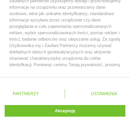
zaufanych partnerów uzyskujemy dostęp i przechowujemy
informacje na urządzeniu oraz przetwarzamy dane
osobowe, takie jak unikalne identyfikatory, standardowe
informacje wysyłane przez urządzenie czy dane
Czy uważasz, że przerwa wakacyjna
przeglądania w celu zapewniania spersonalizowanych
powinna mieć miejsce w F1?
reklam, wybór spersonalizowanych treści, pomiar reklam i
treści, badanie odbiorców oraz ulepszanie usług. Za zgodą
Serwis internetowy, z którego korzystasz, używa plików
Użytkownika my i Zaufani Partnerzy możemy używać
TAK
NIE
cookies. Są to pliki instalowane w urządzeniach
dokładnych danych geolokalizacyjnych oraz aktywnie
końcowych osób korzystających z serwisu, w celu
skanować charakterystykę urządzenia do celów
administrowania serwisem, poprawy jakości
identyfikacji. Ponieważ cenimy Twoją prywatność, prosimy
świadczonych usług w tym dostosowania treści serwisu
o zgodę na korzystanie z tych technologii poprzez
Zobacz wyniki głosowania
do preferencji użytkownika, utrzymania sesji
kliknięcie „Akceptuję”. Zgoda jest dobrowolna i zawsze
użytkownika oraz dla celów statystycznych i
możesz ją zmienić/wycofać klikając przycisk ustawień
targetowania behawioralnego reklamy.
prywatności znajdujący się w lewym dolnym rogu strony
PARTNERZY
Dowiedz się więcej o naszej polityce
USTAWIENIA
. Niektóre rodzaje przetwarzania danych nie wymagają
prywatności
TESTY
2026
zgody użytkownika, ale masz prawo sprzeciwić się
takiemu przetwarzaniu. Preferencje będą miały
Akceptuję
ROZUMIEM
zastosowania tylko na tej witrynie.
Bahrajn
18.02
Zapoznaj się z poniższymi informacjami, abyś mógł