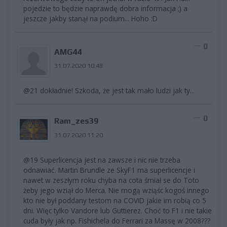
pojedzie to będzie naprawdę dobra informacja ;) a
jeszcze jakby stanął na podium... Hoho :D
0
AMG44
31.07.2020 10:48
@21 dokładnie! Szkoda, że jest tak mało ludzi jak ty...
0
Ram_zes39
31.07.2020 11:20
@19 Superlicencja jest na zawsze i nic nie trzeba
odnawiać. Martin Brundle ze SkyF1 ma superlicencje i
nawet w zeszłym roku chyba na cota śmiał se do Toto
żeby jego wziął do Merca. Nie mogą wziąśc kogoś innego
kto nie był poddany testom na COVID jakie im robią co 5
dni. Więc tylko Vandore lub Guttierez. Choć to F1 i nie takie
cuda były jak np. Fishichela do Ferrari za Massę w 2008???