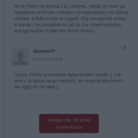
No to Perez nie błysnął z tą Sardynią... widać że mam już
wywalone na R.Point. Ciekawe czy wypowiedzą mu dzisiaj
umowę. A Hulk znowu w cuglach. Oby nie wjechał znowu
w bandę z tej szczęśliwości jak np 3 w stawce podczas
wyścigu będzie :D Jakiś ten sezon dziwny...
0
dominof1
31.07.2020 19:32
Ojojoj, trochę za wcześnie wytypowałem wyniki :| Tak,
wiem, że typuje się po kwalach, ale moja analiza kwali i
tak nigdy nic nie dała ;)
zaloguj się, by pisać
komentarze