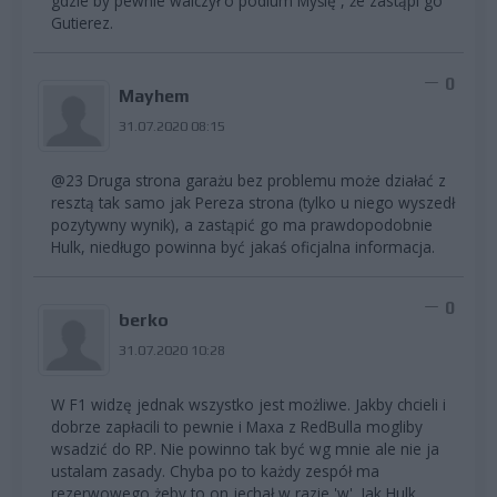
gdzie by pewnie walczył o podium Myślę , że zastąpi go
Gutierez.
0
Mayhem
31.07.2020 08:15
@23 Druga strona garażu bez problemu może działać z
resztą tak samo jak Pereza strona (tylko u niego wyszedł
pozytywny wynik), a zastąpić go ma prawdopodobnie
Hulk, niedługo powinna być jakaś oficjalna informacja.
0
berko
31.07.2020 10:28
W F1 widzę jednak wszystko jest możliwe. Jakby chcieli i
dobrze zapłacili to pewnie i Maxa z RedBulla mogliby
wsadzić do RP. Nie powinno tak być wg mnie ale nie ja
ustalam zasady. Chyba po to każdy zespół ma
rezerwowego żeby to on jechał w razie 'w'. Jak Hulk