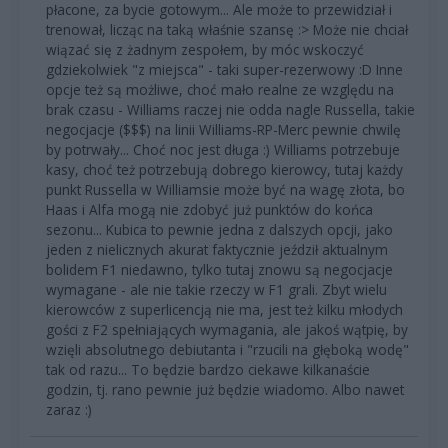
płacone, za bycie gotowym... Ale może to przewidział i
trenował, licząc na taką właśnie szansę :> Może nie chciał
wiązać się z żadnym zespołem, by móc wskoczyć
gdziekolwiek "z miejsca" - taki super-rezerwowy :D Inne
opcje też są możliwe, choć mało realne ze względu na
brak czasu - Williams raczej nie odda nagle Russella, takie
negocjacje ($$$) na linii Williams-RP-Merc pewnie chwilę
by potrwały... Choć noc jest długa :) Williams potrzebuje
kasy, choć też potrzebują dobrego kierowcy, tutaj każdy
punkt Russella w Williamsie może być na wagę złota, bo
Haas i Alfa mogą nie zdobyć już punktów do końca
sezonu... Kubica to pewnie jedna z dalszych opcji, jako
jeden z nielicznych akurat faktycznie jeździł aktualnym
bolidem F1 niedawno, tylko tutaj znowu są negocjacje
wymagane - ale nie takie rzeczy w F1 grali. Zbyt wielu
kierowców z superlicencją nie ma, jest też kilku młodych
gości z F2 spełniających wymagania, ale jakoś wątpię, by
wzięli absolutnego debiutanta i "rzucili na głęboką wodę"
tak od razu... To będzie bardzo ciekawe kilkanaście
godzin, tj. rano pewnie już będzie wiadomo. Albo nawet
zaraz :)