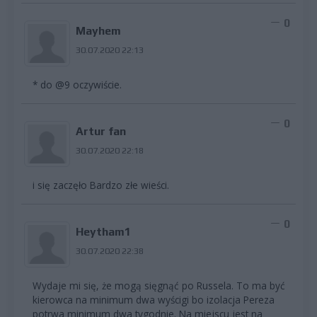
0
Mayhem
30.07.2020 22:13
* do @9 oczywiście.
0
Artur fan
30.07.2020 22:18
i się zaczęło Bardzo złe wieści.
0
Heytham1
30.07.2020 22:38
Wydaje mi się, że mogą sięgnąć po Russela. To ma być
kierowca na minimum dwa wyścigi bo izolacja Pereza
potrwa minimum dwa tygodnie. Na miejscu jest na