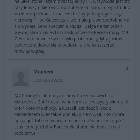
na Silverstone razem z resztą ekipy F1. Oczywiście jest sto
razy lepszym kierowcą od Gutierreza (swoją drogą trudno
w obecnej dekadzie znaleźć choćby jednego gorszego
kierowcę F1 od Gutierreza), ale mało prawdopodobne mi
się wydaje, żeby specjalnie ściągali Belga na ten jeden
wyścig, skoro jakieś tam zastępstwo za Pereza mają. @9
Z Hulkiem pewnie by nie było problemu, gdyby jakimś
cudem znajdował się w padoku, ale w to szczerze
mówiąc wątpię.
0
Mayhem
30.07.2020 22:13
@7 Racing Point ma tych samych rezerwowych co
Mercedes - Gutiérreza i Vandoorna ale wszyscy wiemy, że
w RP Toto ma chody, a Russell jest dość blisko z
Mercedesem wiec także poniekąd z RP. A Hulk to dobra
opcja, jeździł niedawno, ma spore doświadczenie, jakiś
czas temu jeździł w Force India (także nie będzie miał
problemu)