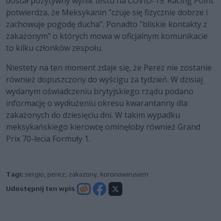
dostał pozytywny wynik testu na COVID-19. Racing Point
potwierdza, że Meksykanin "czuje się fizycznie dobrze i
zachowuje pogodę ducha". Ponadto "bliskie kontakty z
zakażonym" o których mowa w oficjalnym komunikacie
to kilku członków zespołu.
Niestety na ten moment zdaje się, że Perez nie zostanie
również dopuszczony do wyścigu za tydzień. W dzisiaj
wydanym oświadczeniu brytyjskiego rządu podano
informację o wydłużeniu okresu kwarantanny dla
zakażonych do dziesięciu dni. W takim wypadku
meksykańskiego kierowcę ominęłoby również Grand
Prix 70-lecia Formuły 1.
Tagi:
sergio
,
perez
,
zakazony
,
koronawirusem
Udostępnij ten wpis