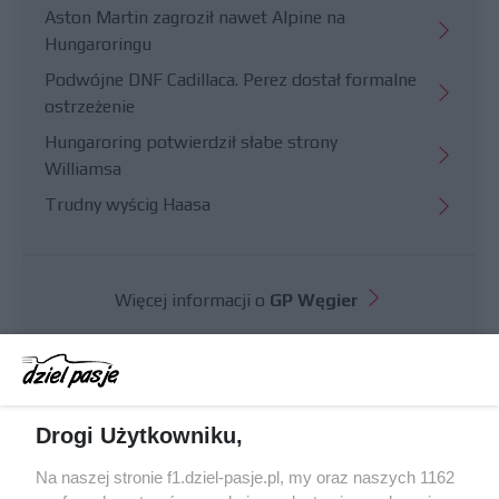
Aston Martin zagroził nawet Alpine na
Hungaroringu
Podwójne DNF Cadillaca. Perez dostał formalne
ostrzeżenie
Hungaroring potwierdził słabe strony
Williamsa
Trudny wyścig Haasa
Więcej informacji o
GP Węgier
Drogi Użytkowniku,
Na naszej stronie f1.dziel-pasje.pl, my oraz naszych 1162