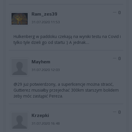
0
Ram_zes39
31.07.2020 11:53
Hulkenberg w paddoku czekają na wyniki testu na Covid i
tylko tyle dzieli go od startu :) A jednak....
0
Mayhem
31.07.2020 12:03
@29 już potwierdzony, a superlicencje można stracić,
Guttierez musiałby przejechać 300km starszym bolidem
żeby móc zastąpić Pereza.
0
Krzepki
31.07.2020 16:48