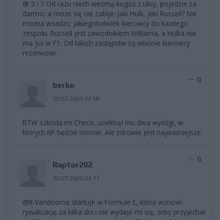
@ 5 i 7 Od razu niech wezmą kogoś z ulicy, pojedzie za
darmo, a może się nie zabije. Jaki Hulk, jaki Russell? Nie
można wsadzić jakiegokolwiek kierowcy do każdego
zespołu. Russell jest zawodnikiem Williama, a Hulka nie
ma już w F1. Od takich zastępstw są właśnie kierowcy
rezerwowi.
0
berko
30.07.2020 22:08
BTW szkoda mi Checo, ucieknął mu dwa wyścigi, w
których RP będzie mocne. Ale zdrowie jest najważniejsze.
0
Raptor202
30.07.2020 22:11
@8 Vandoorne startuje w Formule E, która wznowi
rywalizację za kilka dni i nie wydaje mi się, żeby przyjechał