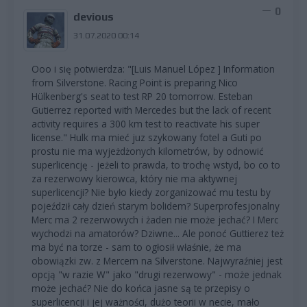
0
devious
31.07.2020 00:14
Ooo i się potwierdza: "[Luis Manuel López ] Information
from Silverstone. Racing Point is preparing Nico
Hülkenberg's seat to test RP 20 tomorrow. Esteban
Gutierrez reported with Mercedes but the lack of recent
activity requires a 300 km test to reactivate his super
license." Hulk ma mieć juz szykowany fotel a Guti po
prostu nie ma wyjeżdżonych kilometrów, by odnowić
superlicencję - jeżeli to prawda, to trochę wstyd, bo co to
za rezerwowy kierowca, który nie ma aktywnej
superlicencji? Nie było kiedy zorganizować mu testu by
pojeździł cały dzień starym bolidem? Superprofesjonalny
Merc ma 2 rezerwowych i żaden nie może jechać? I Merc
wychodzi na amatorów? Dziwne... Ale ponoć Guttierez też
ma być na torze - sam to ogłosił właśnie, że ma
obowiązki zw. z Mercem na Silverstone. Najwyraźniej jest
opcją "w razie W" jako "drugi rezerwowy" - może jednak
może jechać? Nie do końca jasne są te przepisy o
superlicencji i jej ważności, dużo teorii w necie, mało