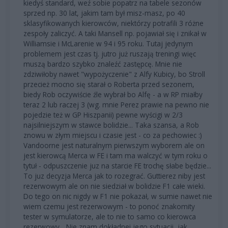
kiedyś standard, weź sobie popatrz na tabele sezonów
sprzed np. 30 lat, jakim tam był misz-masz, po 40
sklasyfikowanych kierowców, niektórzy potrafili 3 różne
zespoły zaliczyć. A taki Mansell np. pojawiał się i znikał w
Williamsie i McLarenie w 94 i 95 roku. Tutaj jedynym
problemem jest czas tj. jutro już ruszają treningi więc
muszą bardzo szybko znaleźć zastępcę. Mnie nie
zdziwiłoby nawet "wypożyczenie" z Alfy Kubicy, bo Stroll
przecież mocno się starał o Roberta przed sezonem,
biedy Rob oczywiście źle wybrał bo Alfę - a w RP miałby
teraz 2 lub raczej 3 (wg. mnie Perez prawie na pewno nie
pojedzie też w GP Hiszpanii) pewne wyścigi w 2/3
najsilniejszym w stawce bolidzie... Taka szansa, a Rob
znowu w złym miejscu i czasie jest - co za pechowiec :)
Vandoorne jest naturalnym pierwszym wyborem ale on
jest kierowcą Merca w FE i tam ma walczyć w tym roku o
tytuł - odpuszczenie juz na starcie FE trochę słabe będzie...
To juz decyzja Merca jak to rozegrać. Guttierez niby jest
rezerwowym ale on nie siedział w bolidzie F1 całe wieki.
Do tego on nic nigdy w F1 nie pokazał, w sumie nawet nie
wiem czemu jest rezerwowym - to ponoć znakomity
tester w symulatorze, ale to nie to samo co kierowca
rezerwowy... Nie znam dokładnei jego sytuacji, jak