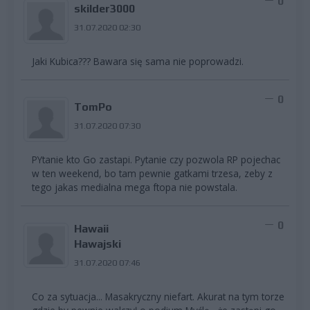
0
skilder3000
31.07.2020 02:30
Jaki Kubica??? Bawara się sama nie poprowadzi.
0
TomPo
31.07.2020 07:30
PYtanie kto Go zastapi. Pytanie czy pozwola RP pojechac
w ten weekend, bo tam pewnie gatkami trzesa, zeby z
tego jakas medialna mega ftopa nie powstala.
0
Hawaii
Hawajski
31.07.2020 07:46
Co za sytuacja... Masakryczny niefart. Akurat na tym torze