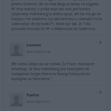
pewno Gutierrez ale on miał długą przerwę od ścigania.
RP chcę walczyć o podia więc taki ruch jest bardzo
ryzykowny. Hulkenberg to dobra opcja, ale nie ma go na
miejscu i nie wiadomo czy taki kierowca z zewnątrz może
sobie wejść do tej bańki F1. Może być tak, że Toto
przesadzi Russela do RP a Williamsowi da Gutierreza.
0
iceneon
30.07.2020 22:46
@9. berko Żebyś się nie zdziwił. Za f1wm "Autosport
informuje, że Nico Hulkenberg jest faworytem do
zastąpienia Sergio Pereza w Racing Point podczas
wyścigów na Silverstone."
0
Pan5er
30.07.2020 23:11