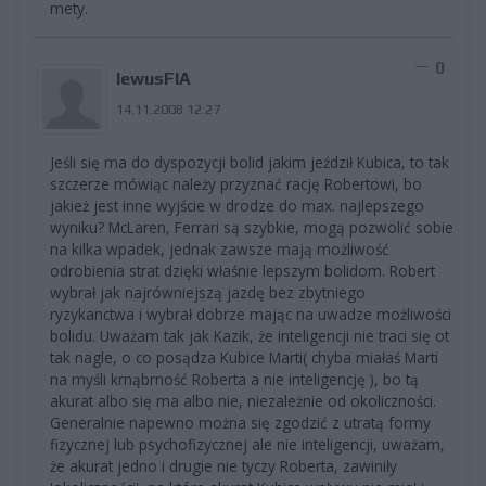
mety.
0
lewusFIA
14.11.2008 12:27
Jeśli się ma do dyspozycji bolid jakim jeździł Kubica, to tak
szczerze mówiąc należy przyznać rację Robertowi, bo
jakież jest inne wyjście w drodze do max. najlepszego
wyniku? McLaren, Ferrari są szybkie, mogą pozwolić sobie
na kilka wpadek, jednak zawsze mają możliwość
odrobienia strat dzięki właśnie lepszym bolidom. Robert
wybrał jak najrówniejszą jazdę bez zbytniego
ryzykanctwa i wybrał dobrze mając na uwadze możliwości
bolidu. Uważam tak jak Kazik, że inteligencji nie traci się ot
tak nagle, o co posądza Kubice Marti( chyba miałaś Marti
na myśli krnąbrność Roberta a nie inteligencję ), bo tą
akurat albo się ma albo nie, niezależnie od okoliczności.
Generalnie napewno można się zgodzić z utratą formy
fizycznej lub psychofizycznej ale nie inteligencji, uważam,
że akurat jedno i drugie nie tyczy Roberta, zawiniły