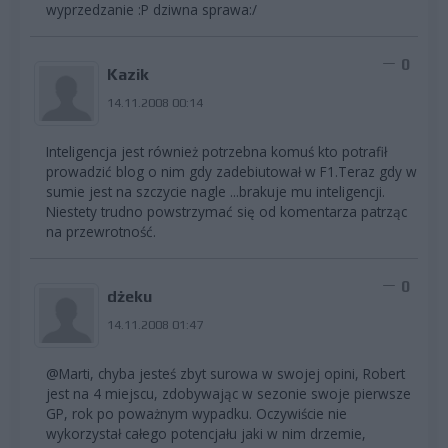
wyprzedzanie :P dziwna sprawa:/
0
Kazik
14.11.2008 00:14
Inteligencja jest również potrzebna komuś kto potrafił
prowadzić blog o nim gdy zadebiutował w F1.Teraz gdy w
sumie jest na szczycie nagle ...brakuje mu inteligencji.
Niestety trudno powstrzymać się od komentarza patrząc
na przewrotność.
0
dżeku
14.11.2008 01:47
@Marti, chyba jesteś zbyt surowa w swojej opini, Robert
jest na 4 miejscu, zdobywając w sezonie swoje pierwsze
GP, rok po poważnym wypadku. Oczywiście nie
wykorzystał całego potencjału jaki w nim drzemie,