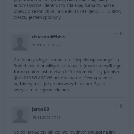
automatycznie liderem. I to zdaje się tłumaczy nasze
obawy o sezon 2009 , a nie iloraz inteligencji ! .....O który
zresztą jestem spokojny.
0
dziarmol@biss
15.11.2008 09:22
Co do przyszłego sezonu to o "niepełnosprawnego" :-)
Roberta nie martwiłbym się zanadto (mam na myśli Jego
formę) natomiast martwią te 'okoliczności" czy jak pisze
@obi216 WŁAŚCIWE hehe wsparcie . Pewną wiedzę
będziemy mieli już po pierwszych testach .Życzę
wszystkim miłego weekendu
0
jaros69
15.11.2008 17:26
Co do napięć czy jak kto woli trudnych sytuacji na linii