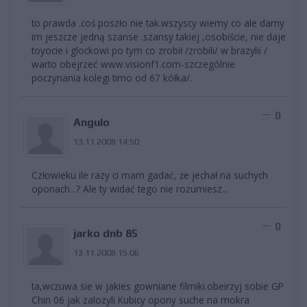
to prawda .coś poszło nie tak.wszyscy wiemy co ale damy
im jeszcze jedną szanse .szansy takiej ,osobiście, nie daje
toyocie i glockowi po tym co zrobił /zrobili/ w brazylii /
warto obejrzeć www.visionf1.com-szczególnie
poczynania kolegi timo od 67 kółka/.
0
Angulo
13.11.2008 14:50
Człowieku ile razy ci mam gadać, że jechał na suchych
oponach...? Ale ty widać tego nie rozumiesz...
0
jarko dnb 85
13.11.2008 15:06
ta,wczuwa sie w jakies gowniane filmiki.obeirzyj sobie GP
Chin 06 jak zalozyli Kubicy opony suche na mokra