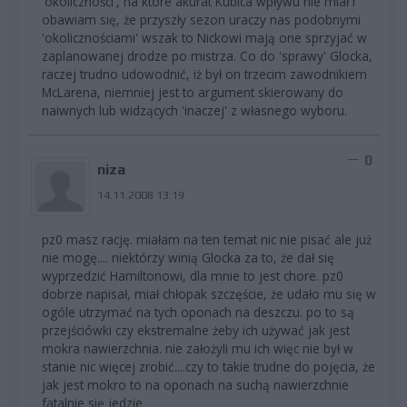
'okoliczności', na które akurat Kubica wpływu nie miał i
obawiam się, że przyszły sezon uraczy nas podobnymi
'okolicznościami' wszak to Nickowi mają one sprzyjać w
zaplanowanej drodze po mistrza. Co do 'sprawy' Glocka,
raczej trudno udowodnić, iż był on trzecim zawodnikiem
McLarena, niemniej jest to argument skierowany do
naiwnych lub widzących 'inaczej' z własnego wyboru.
0
niza
14.11.2008 13:19
pz0 masz rację. miałam na ten temat nic nie pisać ale już
nie mogę.... niektórzy winią Glocka za to, że dał się
wyprzedzić Hamiltonowi, dla mnie to jest chore. pz0
dobrze napisał, miał chłopak szczęście, że udało mu się w
ogóle utrzymać na tych oponach na deszczu. po to są
przejściówki czy ekstremalne żeby ich używać jak jest
mokra nawierzchnia. nie założyli mu ich więc nie był w
stanie nic więcej zrobić....czy to takie trudne do pojęcia, że
jak jest mokro to na oponach na suchą nawierzchnie
fatalnie się jedzie