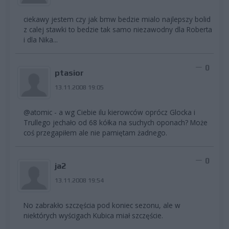
ciekawy jestem czy jak bmw bedzie mialo najlepszy bolid
z calej stawki to bedzie tak samo niezawodny dla Roberta
i dla Nika...
0
ptasior
13.11.2008 19:05
@atomic - a wg Ciebie ilu kierowców oprócz Glocka i
Trullego jechało od 68 kółka na suchych oponach? Może
coś przegapiłem ale nie pamiętam żadnego.
0
ja2
13.11.2008 19:54
No zabrakło szczęścia pod koniec sezonu, ale w
niektórych wyścigach Kubica miał szczęście.