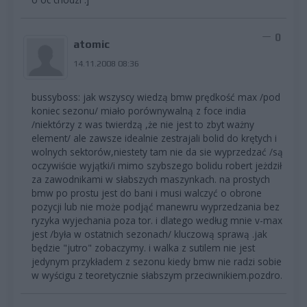
0
atomic
14.11.2008 08:36
bussyboss: jak wszyscy wiedzą bmw prędkość max /pod
koniec sezonu/ miało porównywalną z foce india
/niektórzy z was twierdzą ,że nie jest to zbyt ważny
element/ ale zawsze idealnie zestrajali bolid do krętych i
wolnych sektorów,niestety tam nie da sie wyprzedzać /są
oczywiście wyjątki/i mimo szybszego bolidu robert jeżdził
za zawodnikami w słabszych maszynkach. na prostych
bmw po prostu jest do bani i musi walczyć o obrone
pozycji lub nie może podjąć manewru wyprzedzania bez
ryzyka wyjechania poza tor. i dlatego według mnie v-max
jest /była w ostatnich sezonach/ kluczową sprawą .jak
będzie "jutro" zobaczymy. i walka z sutilem nie jest
jedynym przykładem z sezonu kiedy bmw nie radzi sobie
w wyścigu z teoretycznie słabszym przeciwnikiem.pozdro.