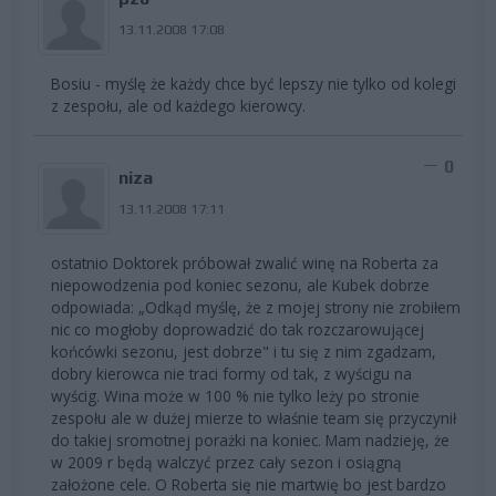
13.11.2008 17:08
Bosiu - myślę że każdy chce być lepszy nie tylko od kolegi
z zespołu, ale od każdego kierowcy.
0
niza
13.11.2008 17:11
ostatnio Doktorek próbował zwalić winę na Roberta za
niepowodzenia pod koniec sezonu, ale Kubek dobrze
odpowiada: „Odkąd myślę, że z mojej strony nie zrobiłem
nic co mogłoby doprowadzić do tak rozczarowującej
końcówki sezonu, jest dobrze" i tu się z nim zgadzam,
dobry kierowca nie traci formy od tak, z wyścigu na
wyścig. Wina może w 100 % nie tylko leży po stronie
zespołu ale w dużej mierze to właśnie team się przyczynił
do takiej sromotnej porażki na koniec. Mam nadzieję, że
w 2009 r będą walczyć przez cały sezon i osiągną
założone cele. O Roberta się nie martwię bo jest bardzo