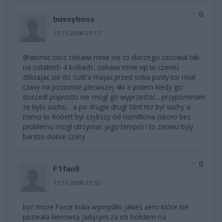
0
bussyboss
13.11.2008 20:17
@atomic otoz ciekawi mnie nie to dlaczego zasowal tak
na ostatnich 4 kolkach...ciekawi mnie np to czemu
zblizajac sie do Sutil'a majac przed soba pusty tor mial
czasy na poziomie pierwszej 4ki a potem kiedy go
doszedl poprostu nie mogl go wyprzedzic... przypominam
ze bylo sucho... a po drugie drugi Stint tez byl suchy a
mimo to Robert byl szybszy od Hamiltona (skoro bez
problemu mogl utrzymac jego tempo) i to znowu byly
bardzo dobre czasy
0
F1fan9
13.11.2008 21:32
być może Force India wymyśliło jakieś aero które nie
pozwala kierowcą jadącym za ich bolidem na