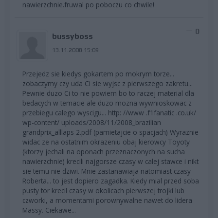
nawierzchnie.fruwal po poboczu co chwile!
0
bussyboss
13.11.2008 15:09
Przejedz sie kiedys gokartem po mokrym torze...
zobaczymy czy uda Ci sie wyjsc z pierwszego zakretu...
Pewnie duzo Ci to nie powiem bo to raczej material dla
bedacych w temacie ale duzo mozna wywnioskowac z
przebiegu calego wyscigu... http: //www .f1fanatic .co.uk/
wp-content/ uploads/2008/11/2008_brazilian
grandprix_alllaps 2.pdf (pamietajcie o spacjach) Wyraznie
widac ze na ostatnim okrazeniu obaj kierowcy Toyoty
(ktorzy jechali na oponach przeznaczonych na sucha
nawierzchnie) krecili najgorsze czasy w calej stawce i nikt
sie temu nie dziwi. Mnie zastanawiaja natomiast czasy
Roberta... to jest dopiero zagadka. Kiedy mial przed soba
pusty tor krecil czasy w okolicach pierwszej trojki lub
czworki, a momentami porownywalne nawet do lidera
Massy. Ciekawe...