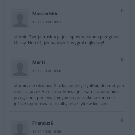
0
Master666
13.11.2008 18:03
atomic: Twoja frustracja jest spowodowana przegraną
Massy. No cóż, jak napisałeś- wygrał najlepszy!
0
Marti
13.11.2008 18:06
atomic, nie obwiniaj Glocka, że przyczynłl się do zdobycia
majstra przez Hamiltona. Massa jest sam sobie winien
przegranej, ponieważ gdyby na początku sezonu nie
jeździł cajmerowato, miałby teraz tytuł w kieszeni.
0
Francuz6
13.11.2008 18:56