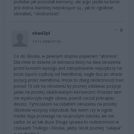
podobie jak pozostali kierowcy, ale jego jazda na torze
jest dobra. Bardziej niepokojące są , jak to zgrabnie
określiłaś, "okoliczności".
0
shad2pl
14.11.2008 01:54
Co do Glocka, w pewnym stopniu popieram "atomica".
Dla mnie to dziwne ze kierowca ktory na dwa okrazenia
przed koncem wyscigu jest zdecydowanie najszybszy na
torze (sporo szybszy od Hamiltona), nagle (tuz po stracie
pozycji przez Hamiltona, moze to zbieg okolicznosci) traci
ponad 10 sek na okrazeniu by pozniej oddawac pozycje
jadac na prostej zdublowanym kierowcom. Przeciez tam
nie wyskoczyla nagle ulewa, powoli zaczal pokrapiac
deszcz. Tymczasem na ostatnim okrazeniu na prostej
Glockowi wszyscy odjezdzali. Nie wiem czy w ogole
medie daja przewage na na prostym odcinku ale nie
sadze ze az tak duza. Druga sprawa to rozbierznosci w
czasaach Trullego i Glocka, jakby Glock pozniej "zalapal"
o oc chodzi :]