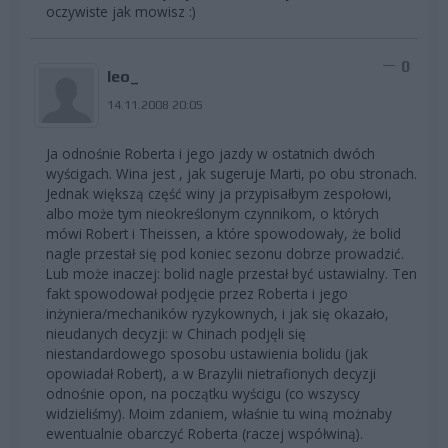
oczywiste jak mowisz :)
0
leo_
14.11.2008 20:05
Ja odnośnie Roberta i jego jazdy w ostatnich dwóch
wyścigach. Wina jest , jak sugeruje Marti, po obu stronach.
Jednak większą część winy ja przypisałbym zespołowi,
albo może tym nieokreślonym czynnikom, o których
mówi Robert i Theissen, a które spowodowały, że bolid
nagle przestał się pod koniec sezonu dobrze prowadzić.
Lub może inaczej: bolid nagle przestał być ustawialny. Ten
fakt spowodował podjęcie przez Roberta i jego
inżyniera/mechaników ryzykownych, i jak się okazało,
nieudanych decyzji: w Chinach podjęli się
niestandardowego sposobu ustawienia bolidu (jak
opowiadał Robert), a w Brazylii nietrafionych decyzji
odnośnie opon, na początku wyścigu (co wszyscy
widzieliśmy). Moim zdaniem, właśnie tu winą możnaby
ewentualnie obarczyć Roberta (raczej współwiną).