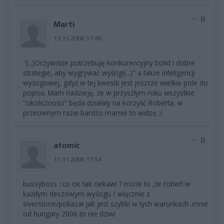
0
Marti
13.11.2008 17:49
"(...)Oczywiście potrzebuję konkurencyjny bolid i dobre
strategie, aby wygrywać wyścigi(...)" a także inteligencji
wyścigowej, gdyż w tej kwestii jest jeszcze wielkie pole do
popisu. Mam nadzieję, że w przyszłym roku wszystkie
"okoliczności" będa działały na korzyść Roberta, w
przeciwnym razie bardzo marnie to widzę ;/
0
atomic
13.11.2008 17:54
bussyboss : co cie tak ciekawi ? może to ,że robert w
każdym deszowym wyścigu / włącznie z
siverstone/pokazał jak jest szybki w tych warunkach .mnie
od hungary 2006 to nie dziwi