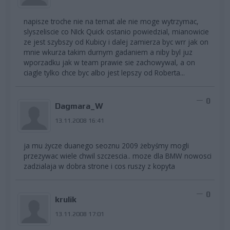
napisze troche nie na temat ale nie moge wytrzymac,
slyszeliscie co NIck Quick ostanio powiedzial, mianowicie
ze jest szybszy od Kubicy i dalej zamierza byc wrr jak on
mnie wkurza takim durnym gadaniem a niby byl juz
wporzadku jak w team prawie sie zachowywal, a on
ciagle tylko chce byc albo jest lepszy od Roberta...
0
Dagmara_W
13.11.2008 16:41
ja mu życze duanego seoznu 2009 żebyśmy mogli
przezywac wiele chwil szczescia.. moze dla BMW nowosci
zadzialaja w dobra strone i cos ruszy z kopyta
0
krulik
13.11.2008 17:01