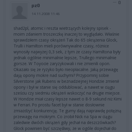
0
pz0
14.11.2008 11:46
shad2pl, atomic i reszta wietrzących kolejny spisek -
moim zdaniem troszeczkę inaczej to wyglądało. Właśnie
sprawdziłem czasy okrążeń Tak do 65 okrążenia Glock,
Trulli i Hamilton mieli porównywalne czasy, różnice
wynosiły najwyżej 0,3 sek, z tym że czasy Hamiltona były
jednak ogólnie minimalnie lepsze, Trullego minimalnie
gorsze. W Toyocie zaryzykowali i nie zmienili opon.
Okazało się że ryzyko było nieopłacalne. Jaką przewagę
dają opony mokre nad suchymi? Przypomnij sobie
Silverstone jak Rubens w beznadziejnej Hondzie zmienił
opony i był w stanie się oddublować, a nawet w ciągu
sześciu czy siedmiu okrążeń wskoczyć na drugie miejsce.
W Hondzie miał czasy lepsze nawet o 8-9 sekund niż Kimi
w Ferrari. Po prostu facet był w stanie dosłownie
zmiażdżyć konkurencję. Te gumy dają naprawdę potężną
przewagę na mokrym. Co zrobił Nick na Spa w ciągu
zaledwie dwóch okrążeń gdy jechał na deszczówkach?
Glock powinien być szczęśliwy, że w ogóle dojechał do