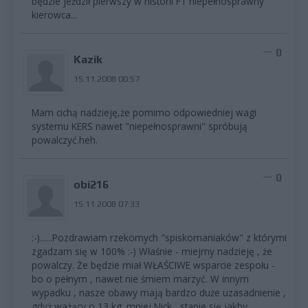
będzie jeżdził pierwszy w historii F1 niepełnosprawny
kierowca...
0
Kazik
15.11.2008 00:57
Mam cichą nadzieję,że pomimo odpowiedniej wagi
systemu KERS nawet "niepełnosprawni" spróbują
powalczyć.heh.
0
obi216
15.11.2008 07:33
:-)......Pozdrawiam rzekomych "spiskomaniaków" z którymi
zgadzam się w 100% :-) Właśnie - miejmy nadzieję , że
powalczy. Że będzie miał WŁAŚCIWE wsparcie zespołu -
bo o pełnym , nawet nie śmiem marzyć. W innym
wypadku , nasze obawy mają bardzo duże uzasadnienie ,
gdyż ważący o 13 kg. mniej Nick , stanie się jakby