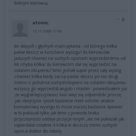
dobrym kierowcą
0
atomic
13.11.2008 17:48
do ślepych i głychych mam pytania : od którego kółka
padał deszcz w końcówce wyścigu? ilu kierowców
jadących również na suchych oponach wyprzedził timo od
68 /chyba kółka/ ilu kierowcom dał się wyprzedzić na
ostanim okrążeniu? timo jechałł super przez cały wyścig
,również kółka kiedy zaczął padać deszcz po raz drugi
/mimo iż jechał na suchych/dopiero na ostanim okrążeniu
wszyscy go wyprzedzili.angulo i master : powiedziałem już
,że wygrał lepszy/wasz luis/ więc się odpierdolić proszę
.jak obejrzycie /jeżeli będziecie mieli ochote/ analize
komuterową wyścigu to może inaczej będziecie śpiewać.
w tv pokazali tylko jak timo z powodu braku
przyczepności oddaje pozycje innym ,ale nie pokazali jak
zapierdalał ostatnie 4 kółka w deszczu mimo suchych
opon.a doktor do roboty