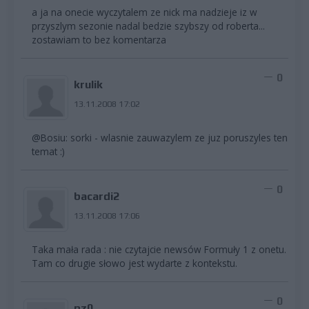
a ja na onecie wyczytalem ze nick ma nadzieje iz w
przyszlym sezonie nadal bedzie szybszy od roberta...
zostawiam to bez komentarza
0
krulik
13.11.2008 17:02
@Bosiu: sorki - wlasnie zauwazylem ze juz poruszyles ten
temat :)
0
bacardi2
13.11.2008 17:06
Taka mała rada : nie czytajcie newsów Formuły 1 z onetu.
Tam co drugie słowo jest wydarte z kontekstu.
0
pz0