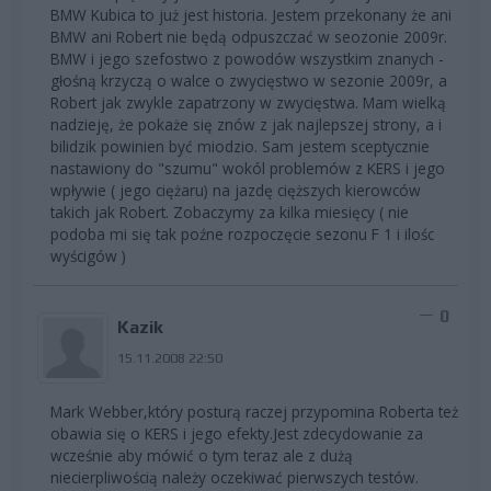
BMW Kubica to już jest historia. Jestem przekonany że ani
BMW ani Robert nie będą odpuszczać w seozonie 2009r.
BMW i jego szefostwo z powodów wszystkim znanych -
głośną krzyczą o walce o zwycięstwo w sezonie 2009r, a
Robert jak zwykle zapatrzony w zwycięstwa. Mam wielką
nadzieję, że pokaże się znów z jak najlepszej strony, a i
bilidzik powinien być miodzio. Sam jestem sceptycznie
nastawiony do "szumu" wokól problemów z KERS i jego
wpływie ( jego ciężaru) na jazdę cięższych kierowców
takich jak Robert. Zobaczymy za kilka miesięcy ( nie
podoba mi się tak poźne rozpoczęcie sezonu F 1 i ilośc
wyścigów )
0
Kazik
15.11.2008 22:50
Mark Webber,który posturą raczej przypomina Roberta też
obawia się o KERS i jego efekty.Jest zdecydowanie za
wcześnie aby mówić o tym teraz ale z dużą
niecierpliwością należy oczekiwać pierwszych testów.