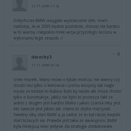
12.11.2008 21:36
Dotychczas BMW osiągało wyznaczone cele, mam
nadzieję, że w 2009 będzie podobnie, chociaż nie bardzo
w to wierzę i niepokoi mnie wizja przyszłego sezonu w
wykonaniu tego zespołu ;/
0
darecky3
13.11.2008 01:26
srele morele, Mario mowi o tytule mistrza, nie wiemy czy
chodzi mu tylko o kierowca i czemu wszyscy tak nagle
mysla ze bedzie to Kubica. Bylo by niezle ale moze chodzi
tylko o konstrukcje, jakby nie bylo to pociesza fakt ze
jedno z drugim jest bardzo blisko i jakas szansa niby jest.
Ale zawsze jest jakies ale. mario to chyba marzyciel.
Swietny niby start BMW a ja sadze ze to byl raczej kiepski
start liczacych sie. Prawda jest taka ze awaryjnosc BMW
byla mniejsza wiec jedynie zla strategia zredukowala