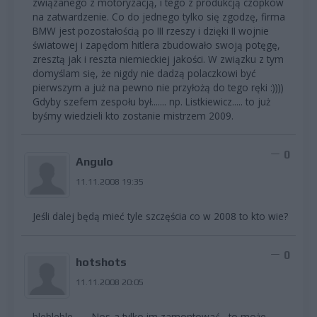
związanego z motoryzacją, i tego z produkcją czopków
na zatwardzenie. Co do jednego tylko się zgodzę, firma
BMW jest pozostałością po III rzeszy i dzięki II wojnie
światowej i zapędom hitlera zbudowało swoją potęgę,
zresztą jak i reszta niemieckiej jakości. W związku z tym
domyślam się, że nigdy nie dadzą polaczkowi być
pierwszym a już na pewno nie przyłożą do tego ręki :))))
Gdyby szefem zespołu był....... np. Listkiewicz..... to już
byśmy wiedzieli kto zostanie mistrzem 2009.
0
Angulo
11.11.2008 19:35
Jeśli dalej będą mieć tyle szczęścia co w 2008 to kto wie?
0
hotshots
11.11.2008 20:05
blebleble.........Nos-a tylko im zamontować , to może