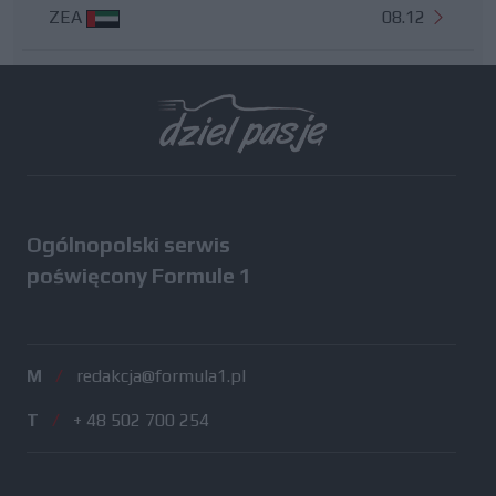
ZEA
08.12
Wszystkie testy
Ogólnopolski serwis
poświęcony Formule 1
M
/
redakcja@formula1.pl
T
/
+ 48 502 700 254