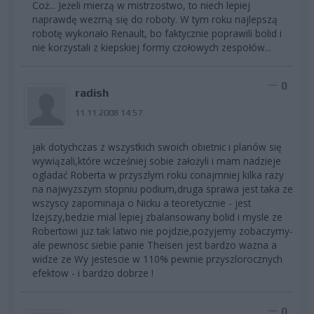
Coż... Jeżeli mierzą w mistrzostwo, to niech lepiej
naprawdę wezmą się do roboty. W tym roku najlepszą
robotę wykonało Renault, bo faktycznie poprawili bolid i
nie korzystali z kiepskiej formy czołowych zespołów...
0
radish
11.11.2008 14:57
jak dotychczas z wszystkich swoich obietnic i planów się
wywiązali,które wcześniej sobie założyli i mam nadzieje
ogladać Roberta w przyszlym roku conajmniej kilka razy
na najwyzszym stopniu podium,druga sprawa jest taka ze
wszyscy zapominaja o Nicku a teoretycznie - jest
lzejszy,bedzie mial lepiej zbalansowany bolid i mysle ze
Robertowi juz tak latwo nie pojdzie,pozyjemy zobaczymy-
ale pewnosc siebie panie Theisen jest bardzo wazna a
widze ze Wy jestescie w 110% pewnie przyszlorocznych
efektow - i bardzo dobrze !
0