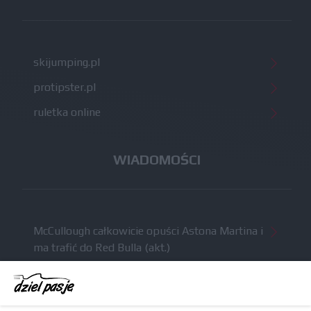
skijumping.pl
protipster.pl
ruletka online
WIADOMOŚCI
McCullough całkowicie opuści Astona Martina i
ma trafić do Red Bulla (akt.)
Dochód F1 spadł o 61 procent względem
zeszłego sezonu
Obecne silniki muszą polegać na uczących się