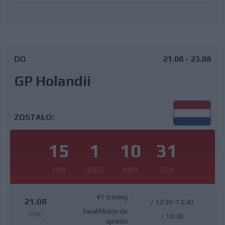
DO
21.08 - 23.08
GP Holandii
ZOSTAŁO:
15
1
10
30
DNI
GODZ
MIN
SEK
#1 trening
21.08
/
12:30-13:30
kwalifikacje do
/PIĄ/
/
16:30
sprintu