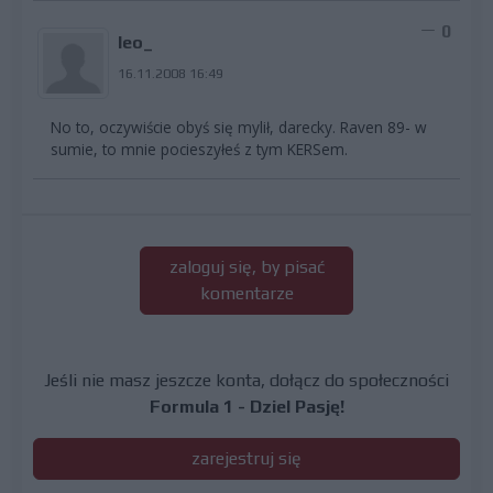
0
leo_
16.11.2008 16:49
No to, oczywiście obyś się mylił, darecky. Raven 89- w
sumie, to mnie pocieszyłeś z tym KERSem.
zaloguj się, by pisać
komentarze
Jeśli nie masz jeszcze konta, dołącz do społeczności
Formula 1 - Dziel Pasję!
zarejestruj się