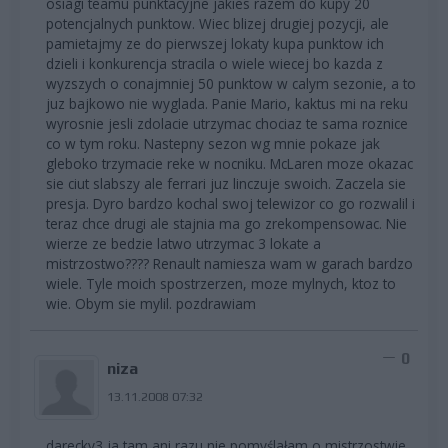
osiagi teamu punktacyjne jakies razem do kupy 20
potencjalnych punktow. Wiec blizej drugiej pozycji, ale
pamietajmy ze do pierwszej lokaty kupa punktow ich
dzieli i konkurencja stracila o wiele wiecej bo kazda z
wyzszych o conajmniej 50 punktow w calym sezonie, a to
juz bajkowo nie wyglada. Panie Mario, kaktus mi na reku
wyrosnie jesli zdolacie utrzymac chociaz te sama roznice
co w tym roku. Nastepny sezon wg mnie pokaze jak
gleboko trzymacie reke w nocniku. McLaren moze okazac
sie ciut slabszy ale ferrari juz linczuje swoich. Zaczela sie
presja. Dyro bardzo kochal swoj telewizor co go rozwalil i
teraz chce drugi ale stajnia ma go zrekompensowac. Nie
wierze ze bedzie latwo utrzymac 3 lokate a
mistrzostwo???? Renault namiesza wam w garach bardzo
wiele. Tyle moich spostrzerzen, moze mylnych, ktoz to
wie. Obym sie mylil. pozdrawiam
0
niza
13.11.2008 07:32
darecky3 ja tam ani razu nie pomyślałam o mistrzostwie