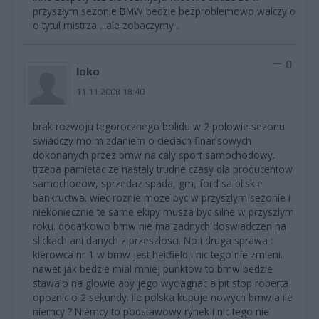
przyszłym sezonie BMW bedzie bezproblemowo walczylo
o tytul mistrza ...ale zobaczymy .
0
loko
11.11.2008 18:40
brak rozwoju tegorocznego bolidu w 2 polowie sezonu
swiadczy moim zdaniem o cieciach finansowych
dokonanych przez bmw na caly sport samochodowy.
trzeba pamietac ze nastaly trudne czasy dla producentow
samochodow, sprzedaz spada, gm, ford sa bliskie
bankructwa. wiec roznie moze byc w przyszlym sezonie i
niekoniecznie te same ekipy musza byc silne w przyszlym
roku. dodatkowo bmw nie ma zadnych doswiadczen na
slickach ani danych z przeszlosci. No i druga sprawa :
kierowca nr 1 w bmw jest heitfield i nic tego nie zmieni.
nawet jak bedzie mial mniej punktow to bmw bedzie
stawalo na glowie aby jego wyciagnac a pit stop roberta
opoznic o 2 sekundy. ile polska kupuje nowych bmw a ile
niemcy ? Niemcy to podstawowy rynek i nic tego nie