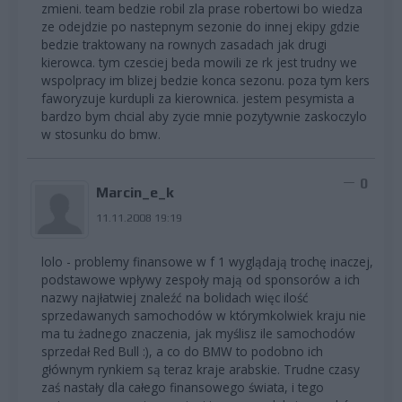
zmieni. team bedzie robil zla prase robertowi bo wiedza
ze odejdzie po nastepnym sezonie do innej ekipy gdzie
bedzie traktowany na rownych zasadach jak drugi
kierowca. tym czesciej beda mowili ze rk jest trudny we
wspolpracy im blizej bedzie konca sezonu. poza tym kers
faworyzuje kurdupli za kierownica. jestem pesymista a
bardzo bym chcial aby zycie mnie pozytywnie zaskoczylo
w stosunku do bmw.
0
Marcin_e_k
11.11.2008 19:19
lolo - problemy finansowe w f 1 wyglądają trochę inaczej,
podstawowe wpływy zespoły mają od sponsorów a ich
nazwy najłatwiej znaleźć na bolidach więc ilość
sprzedawanych samochodów w którymkolwiek kraju nie
ma tu żadnego znaczenia, jak myślisz ile samochodów
sprzedał Red Bull :), a co do BMW to podobno ich
głównym rynkiem są teraz kraje arabskie. Trudne czasy
zaś nastały dla całego finansowego świata, i tego