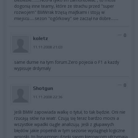
dogonią inne teamy, które ze strachu przed "super
rozwojem" BMWrak trzęsą majtkami i stoją w
miejscu......sezon "ogórkowy" sie zaczął na dobre........
0
koletz
11.11.2008 21:03
same durnie na tym forum.Zero pojecia o F1 a kazdy
wypisuje drdymaly
0
Shotgun
11.11.2008 22:36
Jeśli BMW zapowiada walkę o tytuł, to tak będzie. Oni nie
rzucają słów na wiatr. Czują się teraz bardzo mocni a
wszystkie wpadki ciągle analizują. Jeśli z głupawych
błędów jakie popełnili w tym sezonie wyciągnęli logiczne
wnioski, to bynajmniej dzięki swym kierowcom utrzymają