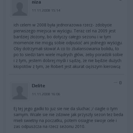
niza
11.11.2008 15:14
ich celem w 2008 była jednorazowa rzecz- zdobycie
pierwszego miejsca w wyścigu. Teraz cel na 2009 jest
bardziej złożony, bo dotyczy całego sezonu i w tym
momencie nie mogą sobie odpuścić ani jednego wyścigu.
Oby dotrzymali słowa! A co to zbalansowania bolidu, to
po to siedzi tam wiele mądrych głów, żeby poradzili sobie
i z tym, jestem dobrej myśli i sądzę, że nie będzie dużych
kłopotów z tym, że Robert jest akurat cięższym kierowcą
0
Delite
11.11.2008 16:06
Ej tej jego gadki to juz sie nie da sluchac ;/ ciagle o tym
samym. Wcale sie nie zdziwie jak przyszly sezon tez beda
mieli swietny na poczatku, potem osiagne swoje cele i
zas odpuszcza na rzecz sezonu 2010.