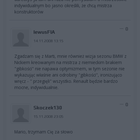
indywidualnym bo jasno określili, że chcą mistrza
konstruktorów
0
lewusFIA
14.11.2008 13:15
Zgadzam się z Marti, mnie również wizja sezonu BMW z
Nickiem kreowanym na mistrza z niemieckim brakiem
"gibkości" nie napawa optymizmem, w tym sezonie nie
wykazując właśnie ani odrobiny "gibkości", ironizująco
wręcz - " przegięli" wszystko. Renault będzie bardzo
mocne, indywidualnie.
0
Skoczek130
15.11.2008 23:05
Mario, trzymam Cię za słowo