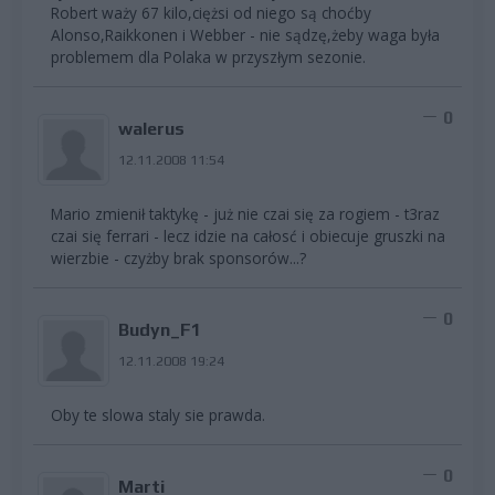
Robert waży 67 kilo,ciężsi od niego są choćby
Alonso,Raikkonen i Webber - nie sądzę,żeby waga była
problemem dla Polaka w przyszłym sezonie.
0
walerus
12.11.2008 11:54
Mario zmienił taktykę - już nie czai się za rogiem - t3raz
czai się ferrari - lecz idzie na całosć i obiecuje gruszki na
wierzbie - czyżby brak sponsorów...?
0
Budyn_F1
12.11.2008 19:24
Oby te slowa staly sie prawda.
0
Marti