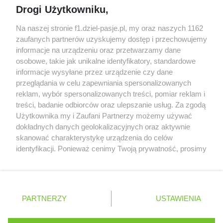
Drogi Użytkowniku,
algorytmach?
Honda uświadomiła sobie skalę problemów z
Na naszej stronie f1.dziel-pasje.pl, my oraz naszych 1162
silnikiem dopiero w styczniu
zaufanych partnerów uzyskujemy dostęp i przechowujemy
informacje na urządzeniu oraz przetwarzamy dane
Audi planuje wprowadzić jeszcze cztery duże
osobowe, takie jak unikalne identyfikatory, standardowe
pakiety poprawek w 2026 roku
informacje wysyłane przez urządzenie czy dane
przeglądania w celu zapewniania spersonalizowanych
reklam, wybór spersonalizowanych treści, pomiar reklam i
treści, badanie odbiorców oraz ulepszanie usług. Za zgodą
© 2004 - 2026 GPmedia
Polityka prywatności
Serwis internetowy, z którego korzystasz, używa plików
Użytkownika my i Zaufani Partnerzy możemy używać
cookies. Są to pliki instalowane w urządzeniach
Kopiowanie treści bez
dokładnych danych geolokalizacyjnych oraz aktywnie
końcowych osób korzystających z serwisu, w celu
zgody autorów zabronione.
skanować charakterystykę urządzenia do celów
administrowania serwisem, poprawy jakości
identyfikacji. Ponieważ cenimy Twoją prywatność, prosimy
świadczonych usług w tym dostosowania treści serwisu
o zgodę na korzystanie z tych technologii poprzez
do preferencji użytkownika, utrzymania sesji
kliknięcie „Akceptuję”. Zgoda jest dobrowolna i zawsze
użytkownika oraz dla celów statystycznych i
możesz ją zmienić/wycofać klikając przycisk ustawień
Ta strona jest nieoficjalną stroną internetową i nie jest
targetowania behawioralnego reklamy.
prywatności znajdujący się w lewym dolnym rogu strony
powiązana w żaden sposób z grupą przedsiębiorstw Formula
PARTNERZY
Dowiedz się więcej o naszej polityce
USTAWIENIA
. Niektóre rodzaje przetwarzania danych nie wymagają
One, oraz oznaczeniami F1, FORMULA ONE, FORMULA 1 FIA
prywatności
FORMULA ONE WORLD CHAMPIONSHIP, GRAND PRIX i innymi
zgody użytkownika, ale masz prawo sprzeciwić się
znakami powiązanymi oraz znakami towarowymi należącymi