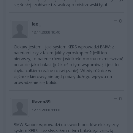
się ścisłej czołówce i zawalczą o mistrzowski tytuł.
0
leo_
12.11.2008 10:40
Ciekaw jestem , jaki system KERS wprowadzi BMW: z
bateriami czy z takim jakby zyroskopem? Jeśli ten
pierwszy, to baterie różnej wielkości mozna rozmieszczać
po aucie jako balast (już ktoś o tym wspominał, i jest to
chyba całkiem realne rozwiązanie). Wtedy różnice w
ciężarze kierowcy nie będą miały dużego wpływu na
prowadzenie się bolidu.
0
Raven89
12.11.2008 11:08
BMW Sauber wprowadzi do swoich bolidów elektryczny
system KERS - też słyszałem o tym balaście,a zresztą