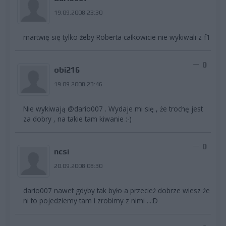
19.09.2008 23:30
martwię się tylko żeby Roberta całkowicie nie wykiwali z f1
0
obi216
19.09.2008 23:46
Nie wykiwają @dario007 . Wydaje mi się , że trochę jest
za dobry , na takie tam kiwanie :-)
0
ncsi
20.09.2008 08:30
dario007 nawet gdyby tak było a przecież dobrze wiesz że
ni to pojedziemy tam i zrobimy z nimi ...:D