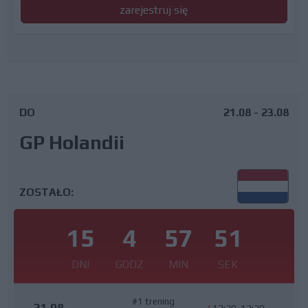
zarejestruj się
DO
21.08 - 23.08
GP Holandii
ZOSTAŁO:
15
4
57
50
DNI
GODZ
MIN
SEK
#1 trening
21.08