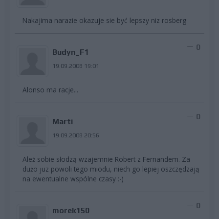
Nakajima narazie okazuje sie być lepszy niz rosberg
0
Budyn_F1
19.09.2008 19:01
Alonso ma racje...
0
Marti
19.09.2008 20:56
Ależ sobie słodzą wzajemnie Robert z Fernandem. Za
dużo juz powoli tego miodu, niech go lepiej oszczędzają
na ewentualne wspólne czasy :-)
0
morek150