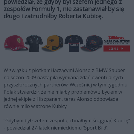
powiedział, że gdyby był szefem jednego z
zespołów Formuły 1, nie zastanawiał by się
długo i zatrudniłby Roberta Kubicę.
W związku z plotkami łączącymi Alonso z BMW Sauber
na sezon 2009 nastąpiła wymiana zdań ewentualnych
przyszłorocznych partnerów. Wcześniej w tym tygodniu
Polak stwierdził, że nie miałby problemów z byciem w
jednej ekipie z Hiszpanem, teraz Alonso odpowiada
równie miło w stronę Kubicy.
"Gdybym był szefem zespołu, chciałbym ściągnąć Kubicę"
- powiedział 27-latek niemieckiemu 'Sport Bild'.