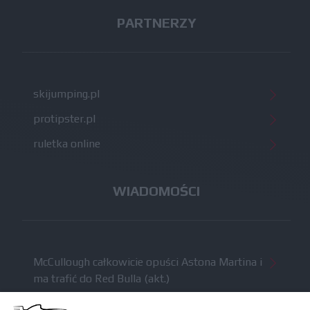
PARTNERZY
skijumping.pl
protipster.pl
ruletka online
WIADOMOŚCI
McCullough całkowicie opuści Astona Martina i
ma trafić do Red Bulla (akt.)
Dochód F1 spadł o 61 procent względem