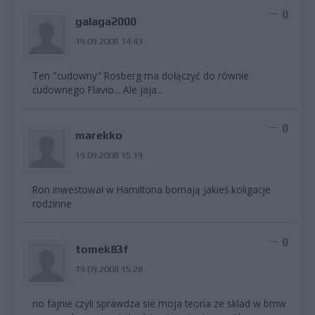
0
galaga2000
19.09.2008 14:43
Ten "cudowny" Rosberg ma dołączyć do równie
cudownego Flavio... Ale jaja...
0
marekko
19.09.2008 15:19
Ron inwestował w Hamiltona bomają jakieś koligacje
rodzinne
0
tomek83f
19.09.2008 15:28
no fajnie czyli sprawdza sie moja teoria ze sklad w bmw