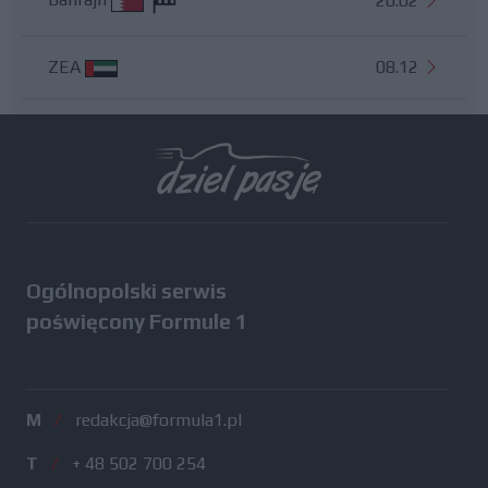
20.02
ZEA
08.12
Wszystkie testy
Ogólnopolski serwis
poświęcony Formule 1
M
/
redakcja@formula1.pl
T
/
+ 48 502 700 254