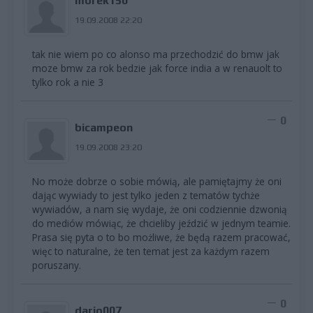
morek150
19.09.2008 22:20
tak nie wiem po co alonso ma przechodzić do bmw jak
moze bmw za rok bedzie jak force india a w renauolt to
tylko rok a nie 3
0
bicampeon
19.09.2008 23:20
No może dobrze o sobie mówią, ale pamiętajmy że oni
dając wywiady to jest tylko jeden z tematów tychże
wywiadów, a nam się wydaje, że oni codziennie dzwonią
do mediów mówiąc, że chcieliby jeździć w jednym teamie.
Prasa się pyta o to bo możliwe, że będą razem pracować,
więc to naturalne, że ten temat jest za każdym razem
poruszany.
0
dario007