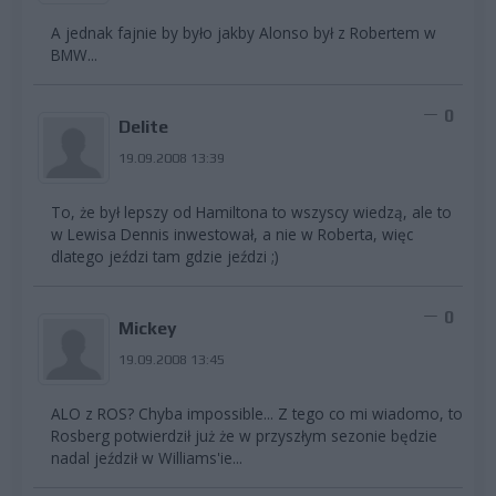
A jednak fajnie by było jakby Alonso był z Robertem w
BMW...
0
Delite
19.09.2008 13:39
To, że był lepszy od Hamiltona to wszyscy wiedzą, ale to
w Lewisa Dennis inwestował, a nie w Roberta, więc
dlatego jeździ tam gdzie jeździ ;)
0
Mickey
19.09.2008 13:45
ALO z ROS? Chyba impossible... Z tego co mi wiadomo, to
Rosberg potwierdził już że w przyszłym sezonie będzie
nadal jeździł w Williams'ie...