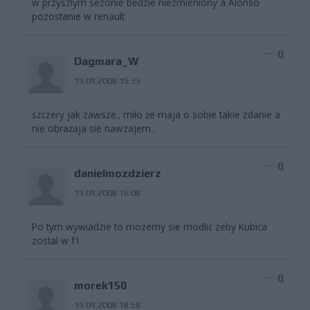
w przyszlym sezonie bedzie niezmieniony a Alonso
pozostanie w renault
0
Dagmara_W
19.09.2008 15:33
szczery jak zawsze.. miło że maja o sobie takie zdanie a
nie obrażaja sie nawzajem..
0
danielmozdzierz
19.09.2008 16:08
Po tym wywiadzie to mozemy sie modlic zeby Kubica
zostal w f1
0
morek150
19.09.2008 18:58