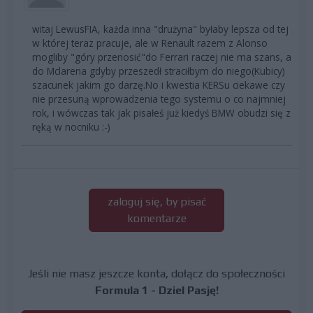
witaj LewusFIA, każda inna "drużyna" byłaby lepsza od tej
w której teraz pracuje, ale w Renault razem z Alonso
mogliby "góry przenosić"do Ferrari raczej nie ma szans, a
do Mclarena gdyby przeszedł straciłbym do niego(Kubicy)
szacunek jakim go darzę.No i kwestia KERSu ciekawe czy
nie przesuną wprowadzenia tego systemu o co najmniej
rok, i wówczas tak jak pisałeś już kiedyś BMW obudzi się z
ręką w nocniku :-)
zaloguj się, by pisać
komentarze
Jeśli nie masz jeszcze konta, dołącz do społeczności
Formula 1 - Dziel Pasję!