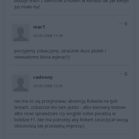
buduje team z Niemców a Robert w Renault tak jak kiedyś
już miało być.
0
mar1
20.09.2008 11:48
porzyjemy zobaczymy ,strasznie duzo plotek i
niewiadomo ktora wybrac?:)
0
radosny
20.09.2008 12:05
nie ma co się przejmować absencją Roberta na tych
testach, zobaczcie kto tam jeździ - albo kierowcy testowi
albo nowi sprawdzani czy wogóle sobie poradzą w
bolidzie F1. Nie ma potrzeby aby Robert zaszczycał swoją
obecnością tak przeciętną imprezę:)