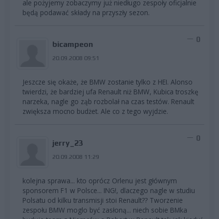
ale pożyjemy zobaczymy już niedługo zespoły oficjalnie
będą podawać składy na przyszły sezon.
0
bicampeon
20.09.2008 09:51
Jeszcze się okaże, że BMW zostanie tylko z HEI. Alonso
twierdzi, że bardziej ufa Renault niż BMW, Kubica troszkę
narzeka, nagle go ząb rozbolał na czas testów. Renault
zwiększa mocno budżet. Ale co z tego wyjdzie.
0
jerry_23
20.09.2008 11:29
kolejna sprawa... kto oprócz Orlenu jest głównym
sponsorem F1 w Polsce... ING!, dlaczego nagle w studiu
Polsatu od kilku transmisji stoi Renault?? Tworzenie
zespołu BMW moglo być zasłoną... niech sobie BMka