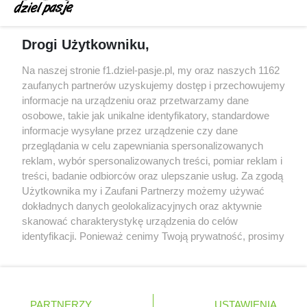
zeszłego sezonu
Obecne silniki muszą polegać na uczących się
Drogi Użytkowniku,
algorytmach?
Honda uświadomiła sobie skalę problemów z
Na naszej stronie f1.dziel-pasje.pl, my oraz naszych 1162
silnikiem dopiero w styczniu
zaufanych partnerów uzyskujemy dostęp i przechowujemy
informacje na urządzeniu oraz przetwarzamy dane
Audi planuje wprowadzić jeszcze cztery duże
osobowe, takie jak unikalne identyfikatory, standardowe
pakiety poprawek w 2026 roku
informacje wysyłane przez urządzenie czy dane
przeglądania w celu zapewniania spersonalizowanych
reklam, wybór spersonalizowanych treści, pomiar reklam i
treści, badanie odbiorców oraz ulepszanie usług. Za zgodą
© 2004 - 2026 GPmedia
Polityka prywatności
Serwis internetowy, z którego korzystasz, używa plików
Użytkownika my i Zaufani Partnerzy możemy używać
cookies. Są to pliki instalowane w urządzeniach
Kopiowanie treści bez
dokładnych danych geolokalizacyjnych oraz aktywnie
końcowych osób korzystających z serwisu, w celu
zgody autorów zabronione.
skanować charakterystykę urządzenia do celów
administrowania serwisem, poprawy jakości
identyfikacji. Ponieważ cenimy Twoją prywatność, prosimy
świadczonych usług w tym dostosowania treści serwisu
o zgodę na korzystanie z tych technologii poprzez
do preferencji użytkownika, utrzymania sesji
kliknięcie „Akceptuję”. Zgoda jest dobrowolna i zawsze
użytkownika oraz dla celów statystycznych i
możesz ją zmienić/wycofać klikając przycisk ustawień
Ta strona jest nieoficjalną stroną internetową i nie jest
targetowania behawioralnego reklamy.
prywatności znajdujący się w lewym dolnym rogu strony
powiązana w żaden sposób z grupą przedsiębiorstw Formula
PARTNERZY
Dowiedz się więcej o naszej polityce
USTAWIENIA