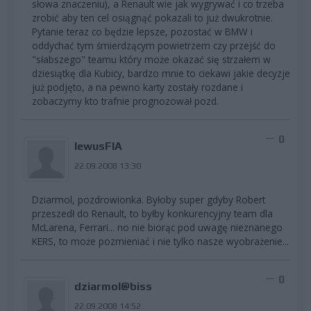
słowa znaczeniu), a Renault wie jak wygrywać i co trzeba
zrobić aby ten cel osiągnąć pokazali to już dwukrotnie.
Pytanie teraz co będzie lepsze, pozostać w BMW i
oddychać tym śmierdzącym powietrzem czy przejść do
"słabszego" teamu który może okazać się strzałem w
dziesiątkę dla Kubicy, bardzo mnie to ciekawi jakie decyzje
już podjęto, a na pewno karty zostały rozdane i
zobaczymy kto trafnie prognozował pozd.
0
lewusFIA
22.09.2008 13:30
Dziarmol, pozdrowionka. Byłoby super gdyby Robert
przeszedł do Renault, to byłby konkurencyjny team dla
McLarena, Ferrari... no nie biorąc pod uwagę nieznanego
KERS, to może pozmieniać i nie tylko nasze wyobrażenie...
0
dziarmol@biss
22.09.2008 14:52