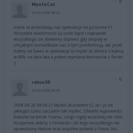
0
MysticCat
20.09.2008 08:56
mysle że przerastają nas spekulacje na poziomie F1.
Wszystkie wiadomosci są scisle tajne i naprawde
wszystkiego sie dowiemy dopiwro gdy zespoły w
oficjalnym komunikacie nas o tym poinformują. ale jezeli
mamy sie bawic w spekulacje to mysle ze alonso z kubicą
w REN. na dwa lata a potem wymiana kierowców z ferrari
:)
0
rabus30
20.09.2008 09:05
2008-09-20 08:56:21 MysticCat powiem Ci, że i ja od
jakiegoś czasu zacząłem tak myśleć. Otwarte wypowiedzi
Roberta na temat Teamu, czego nigdy wcześniej nie robił.
Wzajemne ukłony z Fernando i do tego wszystkiego nie
sprawdzony Nelson oraz wspólne pokerki z Flavio. No,