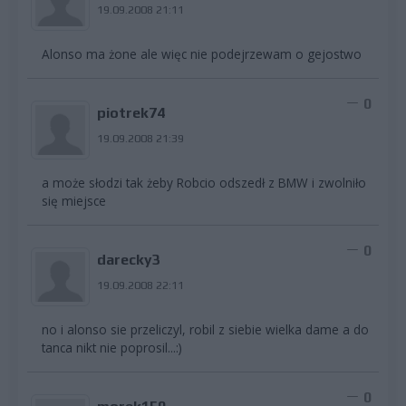
19.09.2008 21:11
Alonso ma żone ale więc nie podejrzewam o gejostwo
0
piotrek74
19.09.2008 21:39
a może słodzi tak żeby Robcio odszedł z BMW i zwolniło
się miejsce
0
darecky3
19.09.2008 22:11
no i alonso sie przeliczyl, robil z siebie wielka dame a do
tanca nikt nie poprosil...:)
0