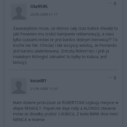
0
Ola9595
20.09.2008 21:17
Zauważyliście może, ze Alonso cały czas Kubice chwali(i to
jak! Powinien mu zrobić kampanie reklamową:)), a nasz
tylko czasami mówi że jest bardzo dobrym kierowcą?? To
troche nie fair. Chociaż i tak wszyscy wiedzą, że Fernando
jest bardzo utalentowany. Zresztą Robert też. I jeśli ja
miałabym któregoś zatrudnić to byłby to Kubica. Jest
tańszy:)
0
kisiel81
21.09.2008 11:33
Mam dziwne przeczucie że ROBERTOWI szykują miejsce w
ekipie RENAULT. Piquet nie daje rady a ALONSO otwarcie
mówi że chciałby jezdzić z KUBICĄ. Z kolei BMW chce mieć
NIEMCA w teamie