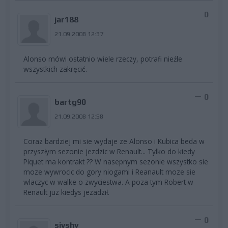
0
jar188
21.09.2008 12:37
Alonso mówi ostatnio wiele rzeczy, potrafi nieźle
wszystkich zakręcić.
0
bartg90
21.09.2008 12:58
Coraz bardziej mi sie wydaje ze Alonso i Kubica beda w
przyszłym sezonie jezdzic w Renault... Tylko do kiedy
Piquet ma kontrakt ?? W nasepnym sezonie wszystko sie
moze wywrocic do gory niogami i Reanault moze sie
wlaczyc w walke o zwyciestwa. A poza tym Robert w
Renault juz kiedys jezadził.
0
sivshy