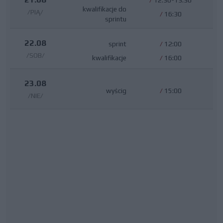
/
12:30-13:30
kwalifikacje do
/PIĄ/
/
16:30
sprintu
22.08
sprint
/
12:00
/SOB/
kwalifikacje
/
16:00
23.08
wyścig
/
15:00
/NIE/