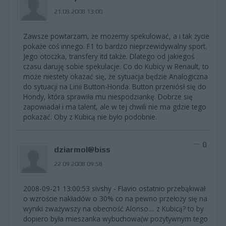
21.09.2008 13:00
Zawsze powtarzam, że możemy spekulować, a i tak życie
pokaże coś innego. F1 to bardzo nieprzewidywalny sport.
Jego otoczka, transfery itd także. Dlatego od jakiegoś
czasu daruję sobie spekulacje. Co do Kubicy w Renault, to
może niestety okazać się, że sytuacja będzie Analogiczna
do sytuacji na Linii Button-Honda. Button przeniósł się do
Hondy, która sprawiła mu niespodziankę. Dobrze się
zapowiadał i ma talent, ale w tej chwili nie ma gdzie tego
pokazać. Oby z Kubicą nie było podobnie.
0
dziarmol@biss
22.09.2008 09:58
2008-09-21 13:00:53 sivshy - Flavio ostatnio przebąkiwał
o wzroście nakładów o 30% co na pewno przełoży się na
wyniki zważywszy na obecność Alonso.... z Kubicą? to by
dopiero była mieszanka wybuchowa(w pozytywnym tego