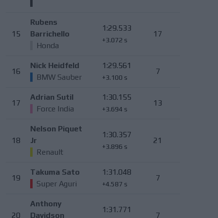
Rubens
1:29.533
15
Barrichello
17
+3.072 s
Honda
Nick Heidfeld
1:29.561
16
7
BMW Sauber
+3.100 s
Adrian Sutil
1:30.155
17
13
Force India
+3.694 s
Nelson Piquet
1:30.357
18
Jr
21
+3.896 s
Renault
Takuma Sato
1:31.048
19
7
Super Aguri
+4.587 s
Anthony
1:31.771
20
Davidson
7