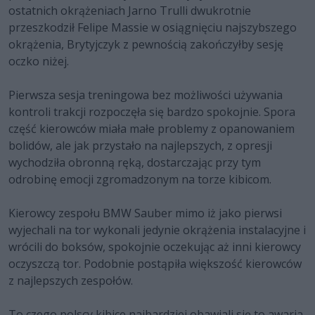
ostatnich okrążeniach Jarno Trulli dwukrotnie
przeszkodził Felipe Massie w osiągnięciu najszybszego
okrążenia, Brytyjczyk z pewnością zakończyłby sesję
oczko niżej.
Pierwsza sesja treningowa bez możliwości używania
kontroli trakcji rozpoczęła się bardzo spokojnie. Spora
część kierowców miała małe problemy z opanowaniem
bolidów, ale jak przystało na najlepszych, z opresji
wychodziła obronną ręką, dostarczając przy tym
odrobinę emocji zgromadzonym na torze kibicom.
Kierowcy zespołu BMW Sauber mimo iż jako pierwsi
wyjechali na tor wykonali jedynie okrążenia instalacyjne i
wrócili do boksów, spokojnie oczekując aż inni kierowcy
oczyszczą tor. Podobnie postąpiła większość kierowców
z najlepszych zespołów.
To czego polscy kibice najbardziej obawiali się to awaria