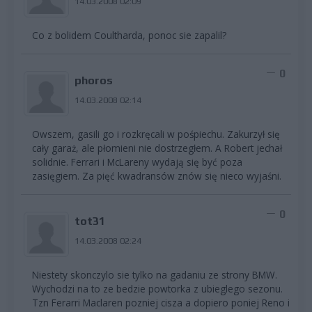
14.03.2008 02:09
Co z bolidem Coultharda, ponoc sie zapalil?
0
phoros
14.03.2008 02:14
Owszem, gasili go i rozkręcali w pośpiechu. Zakurzył się
cały garaż, ale płomieni nie dostrzegłem. A Robert jechał
solidnie. Ferrari i McLareny wydają się być poza
zasięgiem. Za pięć kwadransów znów się nieco wyjaśni.
0
tot31
14.03.2008 02:24
Niestety skonczylo sie tylko na gadaniu ze strony BMW.
Wychodzi na to ze bedzie powtorka z ubieglego sezonu.
Tzn Ferarri Maclaren pozniej cisza a dopiero poniej Reno i