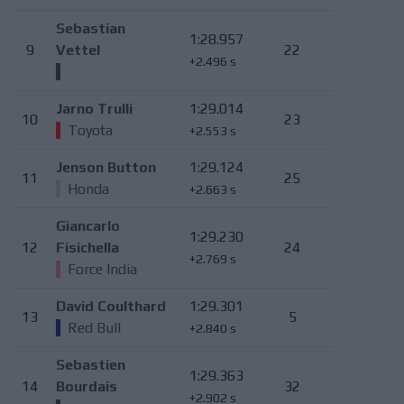
Sebastian
1:28.957
9
Vettel
22
+2.496 s
Jarno Trulli
1:29.014
10
23
Toyota
+2.553 s
Jenson Button
1:29.124
11
25
Honda
+2.663 s
Giancarlo
1:29.230
12
Fisichella
24
+2.769 s
Force India
David Coulthard
1:29.301
13
5
Red Bull
+2.840 s
Sebastien
1:29.363
14
Bourdais
32
+2.902 s