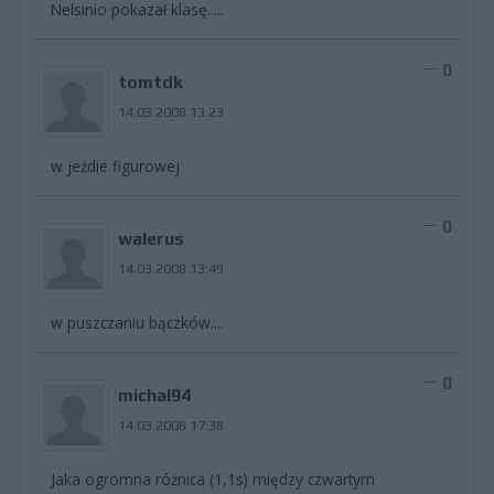
Nelsinio pokazał klasę.....
0
tomtdk
14.03.2008 13:23
w jeźdie figurowej
0
walerus
14.03.2008 13:49
w puszczaniu bączków....
0
michal94
14.03.2008 17:38
Jaka ogromna różnica (1,1s) między czwartym