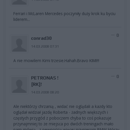
Ferrari i McLaren Mercedes poczyniły duży krok ku byciu
liderem...
0
conrad30
14.03.2008 07:31
A nie mowilem Kimi trzesie.Hahah.Bravo KIMI!!!
0
PETRONAS !
[RK]!
14.03.2008 08:20
Ale niektórzy chrzanią , widać nie oglądali a każdy kto
oglądał widział jazdę Roberta - żadnych większych i
częstych przygód z poboczem chyba to coś pokazuje
przynajmniej to że miejsca po dwóch treningach mało
nam mówią , z pewnością więcej inżynierom BMW którzy