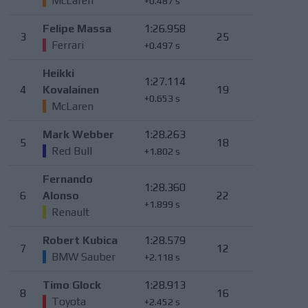
McLaren
+0.487 s
Felipe Massa
1:26.958
3
25
Ferrari
+0.497 s
Heikki
1:27.114
4
Kovalainen
19
+0.653 s
McLaren
Mark Webber
1:28.263
5
18
Red Bull
+1.802 s
Fernando
1:28.360
6
Alonso
22
+1.899 s
Renault
Robert Kubica
1:28.579
7
12
BMW Sauber
+2.118 s
Timo Glock
1:28.913
8
16
Toyota
+2.452 s