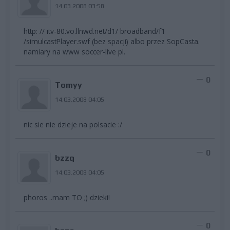
14.03.2008 03:58
http: // itv-80.vo.llnwd.net/d1/ broadband/f1
/simulcastPlayer.swf (bez spacji) albo przez SopCasta.
namiary na www soccer-live pl.
0
Tomyy
14.03.2008 04:05
nic sie nie dzieje na polsacie :/
0
bzzq
14.03.2008 04:05
phoros ..mam TO ;) dzieki!
0