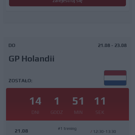
zarejestruj się
DO
21.08 - 23.08
GP Holandii
ZOSTAŁO:
14
1
51
10
DNI
GODZ
MIN
SEK
#1 trening
21.08
/
12:30-13:30