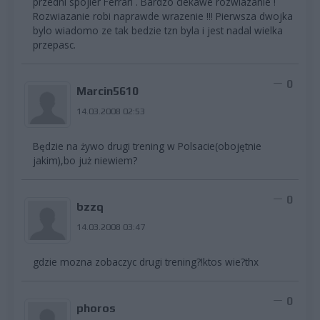
przedni spojler Ferrari . Bardzo ciekawe rozwiazanie !
Rozwiazanie robi naprawde wrazenie !!! Pierwsza dwojka
bylo wiadomo ze tak bedzie tzn byla i jest nadal wielka
przepasc.
0
Marcin5610
14.03.2008 02:53
Będzie na żywo drugi trening w Polsacie(obojętnie
jakim),bo już niewiem?
0
bzzq
14.03.2008 03:47
gdzie mozna zobaczyc drugi trening?!ktos wie?thx
0
phoros