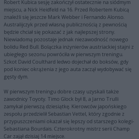
Robert Kubica sesję zakończył ostatecznie na siódmym
miejscu, a Nick Heidfeld na 16. Przed Robertem Kubicą
znaleźli się jeszcze Mark Webber i Fernando Alonso.
Australijczyk przed własną publicznością z pewnością
będzie chciał się pokazać z jak najlepszej strony.
Niewiadomą pozostaje jednak niezawodność nowego
bolidu Red Bull. Bolączka inżynierów austriackiej stajni z
ubiegłego sezonu powróciła w pierwszym treningu.
Szkot David Coulthard ledwo dojechał do boksów, gdy
pod koniec okrążenia z jego auta zaczął wydobywać się
gęsty dym.
W pierwszym treningu dobre czasy uzyskali także
zawodnicy Toyoty. Timo Glock był 8, a Jarno Trulli
zamykał pierwszą dziesiątkę. Kierowców japońskiego
zespołu przedzielił Sebastian Vettel, który zgodnie z
przypuszczeniami okazał się lepszy od starszego kolegi-
Sebastiana Bourdais. Czterokrotny mistrz serii Champ
Car zajął dzisiaj 14 miejsce.