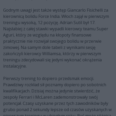
Godnym uwagi jest także występ Giancarlo Fisichelli za
kierownicą bolidu Force India. Włoch zajął w pierwszym
treningu wysoką, 12 pozycję. Adrian Sutil był 17.
Najsłabiej z całej stawki wypadli kierowcy teamu Super
Aguri, który ze względu na kłopoty finansowe
praktycznie nie rozwijał swojego bolidu w przerwie
zimowej. Na samym dole tabeli z wynikami sesję
zakończyli kierowcy Williamsa, którzy w pierwszym
treningu zdecydowali się jedyni wykonać okrążenia
instalacyjne.
Pierwszy trening to dopiero przedsmak emocji.
Prawdziwy rozkład sił poznamy dopiero po sobotnich
kwalifikacjach. Dzisiaj można jedynie stwierdzić, że
zespoły Ferrari i McLaren zademonstrowały swój
potencjał. Czasy uzyskane przez tych zawodników były
grubo ponad 2 sekundy lepsze od czasów uzyskanych w
pierwszym treningu w ubiegłym roku. Być może różnica