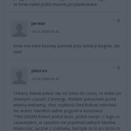
że bmw nadal jeżdzi mocniej przytankowane
0
jarwar
14.03.2008 05:42
bmw ma extra basowy pomruk przy redukcji biegów, ide
spać
0
phoros
14.03.2008 05:43
Chłopcy dawali pokaz siły od czasu do czasu, co widać po
dziwnych czasach 2 treningu. Webber pokazówki przed
własną widownią, choć szybkości Red Bullowi odmówić
nie wolno. Hamilton ładnie pogonił w końcówce.
TYMCZASEM Robert jeździł dużo, jeździł swoje i z tego co
zauważyłem, w zasadzie nie popełniał żadnych błędów.
Większość, łącznie z czołówką, tańczyła za to po torze co