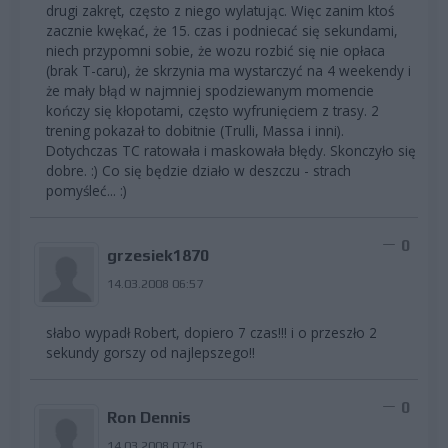
drugi zakręt, często z niego wylatując. Więc zanim ktoś
zacznie kwękać, że 15. czas i podniecać się sekundami,
niech przypomni sobie, że wozu rozbić się nie opłaca
(brak T-caru), że skrzynia ma wystarczyć na 4 weekendy i
że mały błąd w najmniej spodziewanym momencie
kończy się kłopotami, często wyfrunięciem z trasy. 2
trening pokazał to dobitnie (Trulli, Massa i inni).
Dotychczas TC ratowała i maskowała błędy. Skonczyło się
dobre. :) Co się będzie działo w deszczu - strach
pomyśleć... :)
0
grzesiek1870
14.03.2008 06:57
słabo wypadł Robert, dopiero 7 czas!!! i o przeszło 2
sekundy gorszy od najlepszego!!
0
Ron Dennis
14.03.2008 07:16