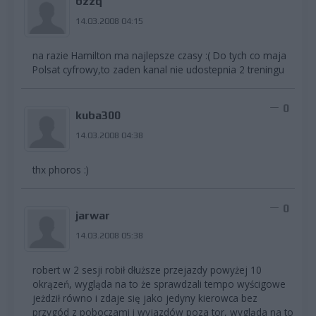
bzzq
14.03.2008 04:15
na razie Hamilton ma najlepsze czasy :( Do tych co maja
Polsat cyfrowy,to zaden kanal nie udostepnia 2 treningu
0
kuba300
14.03.2008 04:38
thx phoros :)
0
jarwar
14.03.2008 05:38
robert w 2 sesji robił dłuższe przejazdy powyżej 10
okrązeń, wygląda na to że sprawdzali tempo wyścigowe
jeżdził równo i zdaje się jako jedyny kierowca bez
przygód z poboczami i wyjazdów poza tor, wygląda na to