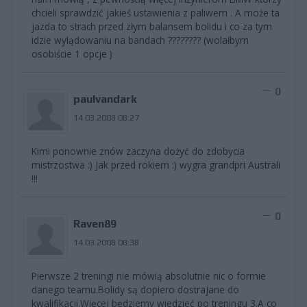
chcieli sprawdzić jakieś ustawienia z paliwem . A może ta
jazda to strach przed złym balansem bolidu i co za tym
idzie wylądowaniu na bandach ???????? (wolałbym
osobiście 1 opcje )
0
paulvandark
14.03.2008 08:27
Kimi ponownie znów zaczyna dożyć do zdobycia
mistrzostwa :) Jak przed rokiem :) wygra grandpri Australi
!!!
0
Raven89
14.03.2008 08:38
Pierwsze 2 treningi nie mówią absolutnie nic o formie
danego teamu.Bolidy są dopiero dostrajane do
kwalifikacji.Więcej będziemy wiedzieć po treningu 3.A co