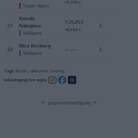
+5.310 s
Super Aguri
Kazuki
1:35.053
21
Nakajima
3
+8.592 s
Williams
Nico Rosberg
22
-:--,---
3
Williams
Tagi:
ferrari
,
raikkonen
,
trening
Udostępnij ten wpis
poprzedni
następny