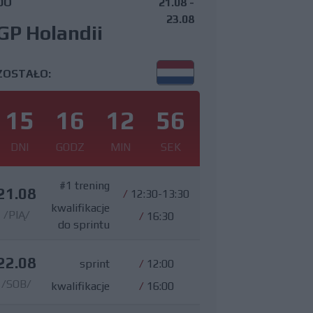
DO
21.08 -
23.08
GP Holandii
ZOSTAŁO:
15
16
12
55
DNI
GODZ
MIN
SEK
#1 trening
21.08
/
12:30-13:30
kwalifikacje
/PIĄ/
/
16:30
do sprintu
22.08
sprint
/
12:00
/SOB/
kwalifikacje
/
16:00