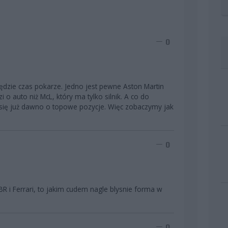
0
ędzie czas pokarze. Jedno jest pewne Aston Martin
o auto niż McL, który ma tylko silnik. A co do
li się już dawno o topowe pozycje. Więc zobaczymy jak
0
R i Ferrari, to jakim cudem nagle blysnie forma w
0