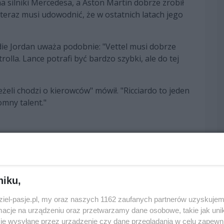
 silniki Mercedesa, a Aston Martin dobrze zrobił
y teraz musi udowodnić, że w ostatnich latach jego
die Jordan uważa podobnie: "Vettel musi dobrze
olla. Lance potrafi być bardzo szybki, ale do tej
żeli chodzi o kierowców" mówił. "Ricciardo to jeden
mny talent."
niku,
edni
następny
dziel-pasje.pl, my oraz naszych 1162 zaufanych partnerów uzyskujem
cje na urządzeniu oraz przetwarzamy dane osobowe, takie jak unika
je wysyłane przez urządzenie czy dane przeglądania w celu zapewn