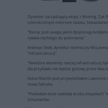
Dyrektor zarządzający ekipy z Woking, Zak Br
czterokrotnym mistrzem świata, Sebastianem 
"Biorąc pod uwagę jakim dysponują bolidem
rywala ciężkiego do pokonania."
Andreas Seidl, dyrektor techniczny McLarena
"infrastrukturą".
"Niektóre elementy naszej infrastruktury by
dla przykładu nie będzie gotowy przez dwa l
Aston Martin pod przywództwem Lawrence'a 
nową fabrykę.
"Pokładam duże nadzieje w obu zespołach" mó
Schumacher.