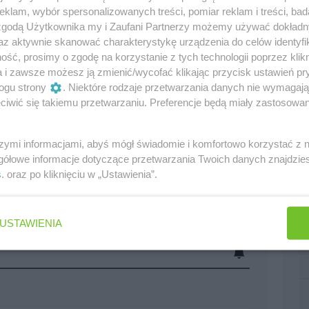
klam, wybór spersonalizowanych treści, pomiar reklam i treści, bad
 zgodą Użytkownika my i Zaufani Partnerzy możemy używać dokład
az aktywnie skanować charakterystykę urządzenia do celów identyfi
ść, prosimy o zgodę na korzystanie z tych technologii poprzez klikn
a i zawsze możesz ją zmienić/wycofać klikając przycisk ustawień pr
ogu strony
. Niektóre rodzaje przetwarzania danych nie wymagaj
iwić się takiemu przetwarzaniu. Preferencje będą miały zastosowania
szymi informacjami, abyś mógł świadomie i komfortowo korzystać z
gółowe informacje dotyczące przetwarzania Twoich danych znajdzi
s
. oraz po kliknięciu w „Ustawienia”.
USTAWIENIA