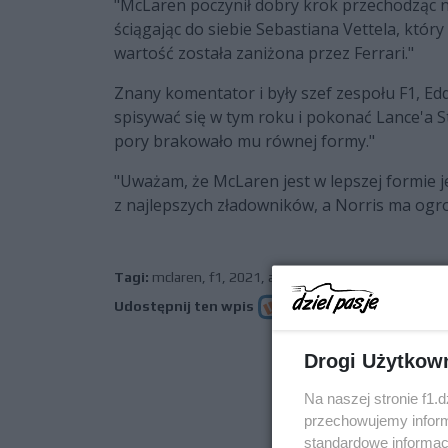
"McLaren poczynił dobry krok przechodząc na
ściągając do siebie Sebastiana Vettela, któr
wartość została zaniżona przez Ferrari."
Znany komentator i były szef zespołu F1, Ed
spisywać się w tym roku i pokonać Lance'a Str
pory brakowało mu równej formy."
"Uważam, że McLaren jest w lepszej formie je
z najlepszych zładowników, a Norris ma ogro
Tagi:
mclaren
,
f1
,
2021
,
aston martin
,
walka
Udostępnij ten wpis
Drogi Użytkow
poprz
Na naszej stronie f1.
przechowujemy informa
standardowe informac