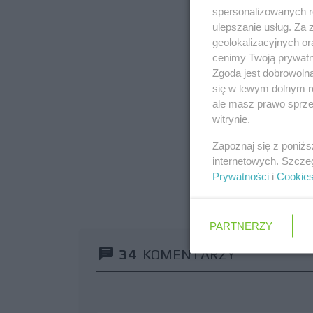
spersonalizowanych re
ulepszanie usług. Za
geolokalizacyjnych or
cenimy Twoją prywatno
Zgoda jest dobrowoln
się w lewym dolnym r
ale masz prawo sprzec
witrynie.
Zapoznaj się z poniż
internetowych. Szcze
Prywatności
i
Cookie
PARTNERZY
34
KOMENTARZY