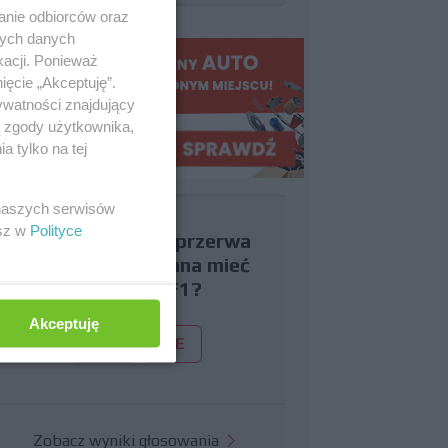
anie odbiorców oraz
nych danych
kacji. Ponieważ
ięcie „Akceptuję”.
ywatności znajdujący
ą zgody użytkownika,
 tylko na tej
 naszych serwisów
esz w
Polityce
Czy uważasz, że przerwa
wakacyjna powinna mieć
miejsce w F1?
Akceptuję
TAK
NIE
Zobacz wyniki głosowania