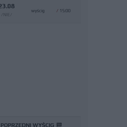
23.08
wyścig
/
15:00
/NIE/
POPRZEDNI WYŚCIG