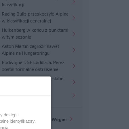
klasyfikacji
Racing Bulls przeskoczyło Alpine
w klasyfikacji generalnej
Hulkenberg w końcu z punktami
w tym sezonie
Aston Martin zagroził nawet
Alpine na Hungaroringu
Podwójne DNF Cadillaca. Perez
dostał formalne ostrzeżenie
Hungaroring potwierdził słabe
strony Williamsa
Trudny wyścig Haasa
y dostęp i
Więcej informacji o
GP Węgier
lne identyfikatory,
iania