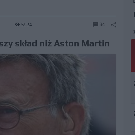
34
1
5924
szy skład niż Aston Martin