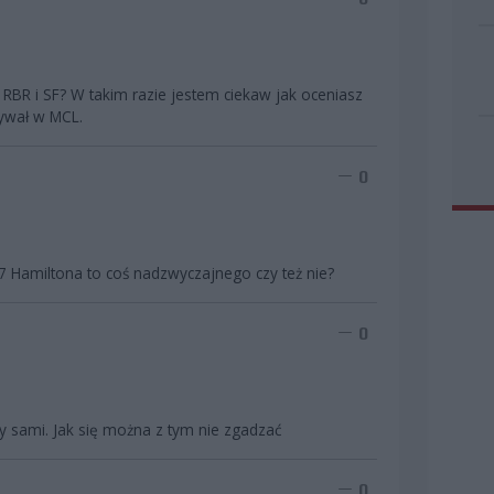
RBR i SF? W takim razie jestem ciekaw jak oceniasz
ywał w MCL.
0
A 7 Hamiltona to coś nadzwyczajnego czy też nie?
0
cy sami. Jak się można z tym nie zgadzać
0