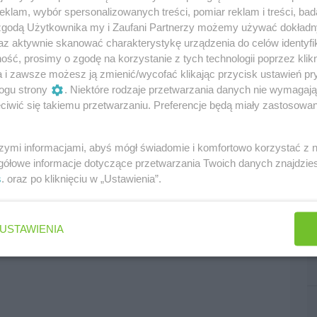
żona. W myśl obecnie obowiązujących przepisów
klam, wybór spersonalizowanych treści, pomiar reklam i treści, bad
trywane w silniki przez Renault, które posiada
 zgodą Użytkownika my i Zaufani Partnerzy możemy używać dokład
 im się przekonać pozostałych producentów - Ferrari
az aktywnie skanować charakterystykę urządzenia do celów identyfi
ść, prosimy o zgodę na korzystanie z tych technologii poprzez klikn
a i zawsze możesz ją zmienić/wycofać klikając przycisk ustawień pr
ogu strony
. Niektóre rodzaje przetwarzania danych nie wymagaj
iwić się takiemu przetwarzaniu. Preferencje będą miały zastosowania
szymi informacjami, abyś mógł świadomie i komfortowo korzystać z
gółowe informacje dotyczące przetwarzania Twoich danych znajdzi
edni
następny
s
. oraz po kliknięciu w „Ustawienia”.
USTAWIENIA