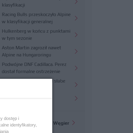
klasyfikacji
Racing Bulls przeskoczyło Alpine
w klasyfikacji generalnej
Hulkenberg w końcu z punktami
w tym sezonie
Aston Martin zagroził nawet
Alpine na Hungaroringu
Podwójne DNF Cadillaca. Perez
dostał formalne ostrzeżenie
Hungaroring potwierdził słabe
strony Williamsa
Trudny wyścig Haasa
y dostęp i
Więcej informacji o
GP Węgier
lne identyfikatory,
iania