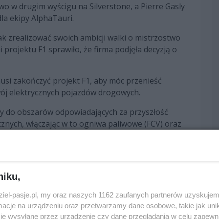
o w drugim wyścigu na Silverstone, a Pierre Gasly
la ekipy AlphaTauri.
k zrealizować swoich ambicji walki o mistrzostwo
 projektu F1 sprawiło, że firma podjęła decyzją o
si zakończyć projekt F1, aby móc przenieść
wój elektrycznych pojazdów drogowych.
y do obszarów odpowiadających za przyszłość
znych, włączając w to ogniwa paliwowe (FCV) oraz
trzon technologii ekologicznych."
zważać zakończenie współpracy z Red Bullem był
 kontrakt o tylko jeden sezon, a szefowie Red Bulla
niku,
t wskazywali na to iż udało im się podpisać
centach z pozostaniem w sporcie, wskazując na
dziel-pasje.pl, my oraz naszych 1162 zaufanych partnerów uzyskujem
cje na urządzeniu oraz przetwarzamy dane osobowe, takie jak unika
je wysyłane przez urządzenie czy dane przeglądania w celu zapewn