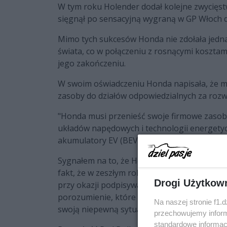
W tym roku Holender dodał kolejne zwycięstw
sięgnął po sensacyjną wygraną w GP Włoch d
Mimo tych sukcesów Honda nie zdołała jedna
świata, co w połączeniu z rosnącymi kosztami
jego zakończeniu.
W swoim oświadczeniu Honda napisała, że mu
zasoby do działów odpowiedzialnych za roz
"Honda musi przenieść swoje firmowe zasob
układów napędowych i technologii energetyc
akumulatory EV (BEV), które będą stanowiły 
Sygnałem na to, że Honda może poważnie ro
fakt, że w zeszłym roku przedłużyła ona swój
Drogi Użytkow
przy okazji podpisywania Concorde Agreemen
porozumienie, które nie wiąże ich w stu pro
Na naszej stronie f1.
swoją niepewną sytuację silnikową.
przechowujemy informa
standardowe informac