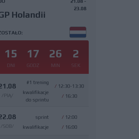
DO
21.08 -
23.08
GP Holandii
ZOSTAŁO:
15
17
26
1
DNI
GODZ
MIN
SEK
#1 trening
21.08
/
12:30-13:30
kwalifikacje
/PIĄ/
/
16:30
do sprintu
22.08
sprint
/
12:00
/SOB/
kwalifikacje
/
16:00