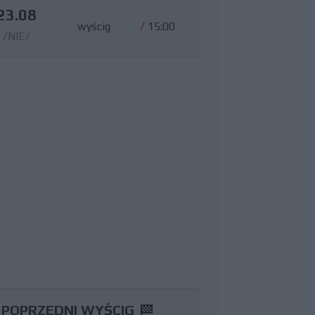
23.08
wyścig
/
15:00
/NIE/
POPRZEDNI WYŚCIG