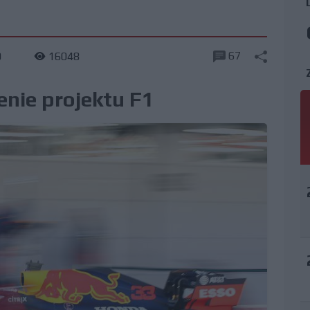
67
0
16048
enie projektu F1