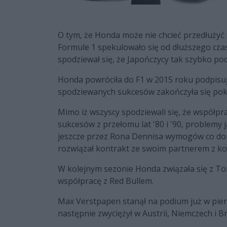
O tym, że Honda może nie chcieć przedłużyć
Formule 1 spekulowało się od dłuższego czas
spodziewał się, że Japończycy tak szybko po
Honda powróciła do F1 w 2015 roku podpisu
spodziewanych sukcesów zakończyła się pok
Mimo iż wszyscy spodziewali się, że współp
sukcesów z przełomu lat '80 i '90, problemy 
jeszcze przez Rona Dennisa wymogów co do sil
rozwiązał kontrakt ze swoim partnerem z k
W kolejnym sezonie Honda związała się z To
współpracę z Red Bullem.
Max Verstpapen stanął na podium już w pierw
następnie zwyciężył w Austrii, Niemczech i Bra