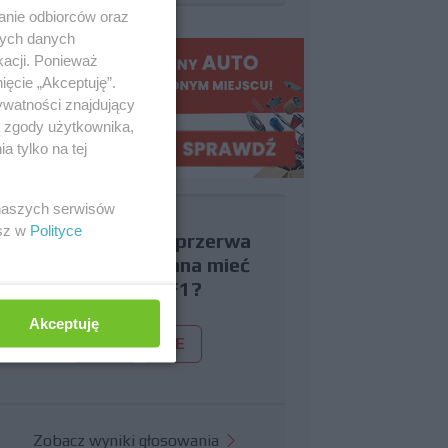
anie odbiorców oraz
nych danych
kacji. Ponieważ
ięcie „Akceptuję”.
ywatności znajdujący
ą zgody użytkownika,
 tylko na tej
 naszych serwisów
esz w
Polityce
Czy uważasz, że przerwa
wakacyjna powinna mieć
miejsce w F1?
Akceptuję
TAK
NIE
Zobacz wyniki głosowania