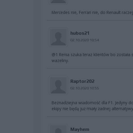
Mercedes nie, Ferrari nie, do Renault raczej
hubos21
02.10.2020 10:54
@1 Renia szuka teraz klientów bo została
wazeliny.
Raptor202
02.10.2020 10:55
Beznadziejna wiadomość dla F1. Jedyny do
ekipy nie będą już miały żadnej alternatyw
Mayhem