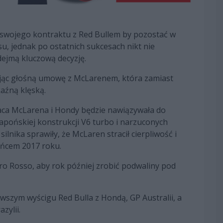
 swojego kontraktu z Red Bullem by pozostać w
u, jednak po ostatnich sukcesach nikt nie
dejmą kluczową decyzję.
jąc głośną umowę z McLarenem, która zamiast
aźną klęską.
raca McLarena i Hondy będzie nawiązywała do
japońskiej konstrukcji V6 turbo i narzuconych
nika sprawiły, że McLaren stracił cierpliwość i
ońcem 2017 roku.
ro Rosso, aby rok później zrobić podwaliny pod
szym wyścigu Red Bulla z Hondą, GP Australii, a
zylii.