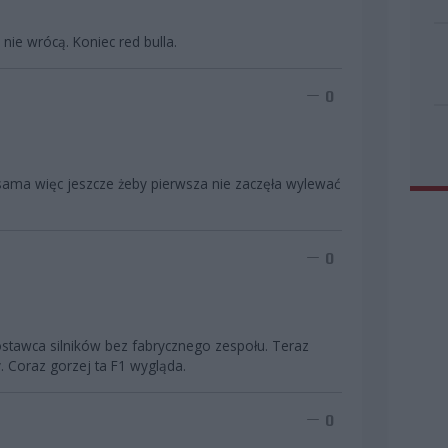
 nie wrócą. Koniec red bulla.
0
 sama więc jeszcze żeby pierwsza nie zaczęła wylewać
0
stawca silników bez fabrycznego zespołu. Teraz
y. Coraz gorzej ta F1 wygląda.
0