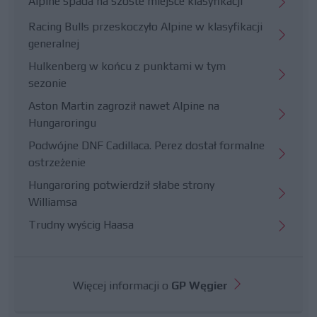
Alpine spada na szóste miejsce klasyfikacji
Racing Bulls przeskoczyło Alpine w klasyfikacji
generalnej
Hulkenberg w końcu z punktami w tym
sezonie
Aston Martin zagroził nawet Alpine na
Hungaroringu
Podwójne DNF Cadillaca. Perez dostał formalne
ostrzeżenie
Hungaroring potwierdził słabe strony
Williamsa
Trudny wyścig Haasa
Więcej informacji o
GP Węgier