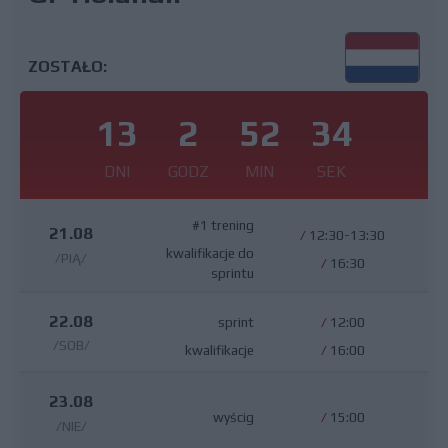
ZOSTAŁO:
13
2
52
33
DNI
GODZ
MIN
SEK
#1 trening
21.08
/
12:30-13:30
kwalifikacje do
/PIĄ/
/
16:30
sprintu
22.08
sprint
/
12:00
/SOB/
kwalifikacje
/
16:00
23.08
wyścig
/
15:00
/NIE/