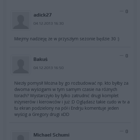
0
adick27
04.12.2013 16:30
Miejmy nadzieję że w przyszłym sezonie będzie 30 :)
0
Bakuś
04.12.2013 16:50
Niezły pomysł! Można by go rozbudować np. kto byłby za
dwoma wyścigami w tym samym czasie na różnych
torach? Wystarczyło by tylko zatrudnić drugi komplet
inżynierów i kierowców i już :D Oglądasz takie cudo w tv a
tu ekran podzielony na pół i Endrju komentuje jeden
wyścig a Gregory drugi xDD
0
Michael Schumi