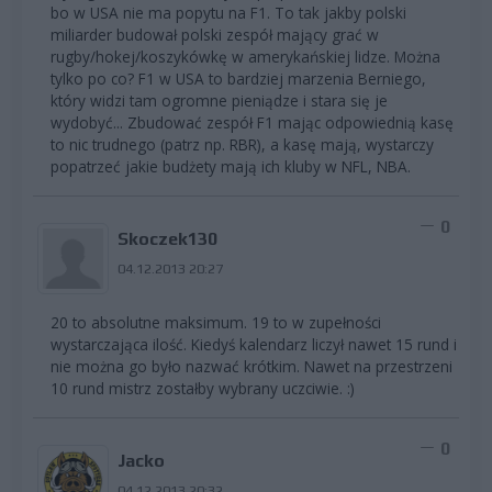
bo w USA nie ma popytu na F1. To tak jakby polski
miliarder budował polski zespół mający grać w
rugby/hokej/koszykówkę w amerykańskiej lidze. Można
tylko po co? F1 w USA to bardziej marzenia Berniego,
który widzi tam ogromne pieniądze i stara się je
wydobyć... Zbudować zespół F1 mając odpowiednią kasę
to nic trudnego (patrz np. RBR), a kasę mają, wystarczy
popatrzeć jakie budżety mają ich kluby w NFL, NBA.
0
Skoczek130
04.12.2013 20:27
20 to absolutne maksimum. 19 to w zupełności
wystarczająca ilość. Kiedyś kalendarz liczył nawet 15 rund i
nie można go było nazwać krótkim. Nawet na przestrzeni
10 rund mistrz zostałby wybrany uczciwie. :)
0
Jacko
04.12.2013 20:32