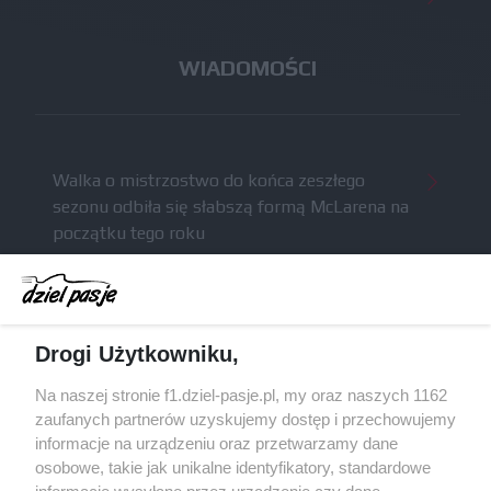
WIADOMOŚCI
Walka o mistrzostwo do końca zeszłego
sezonu odbiła się słabszą formą McLarena na
początku tego roku
McCullough całkowicie opuści Astona Martina i
ma trafić do Red Bulla (akt.)
Dochód F1 spadł o 61 procent względem
Drogi Użytkowniku,
zeszłego sezonu
Obecne silniki muszą polegać na uczących się
Na naszej stronie f1.dziel-pasje.pl, my oraz naszych 1162
algorytmach?
zaufanych partnerów uzyskujemy dostęp i przechowujemy
informacje na urządzeniu oraz przetwarzamy dane
Honda uświadomiła sobie skalę problemów z
osobowe, takie jak unikalne identyfikatory, standardowe
silnikiem dopiero w styczniu