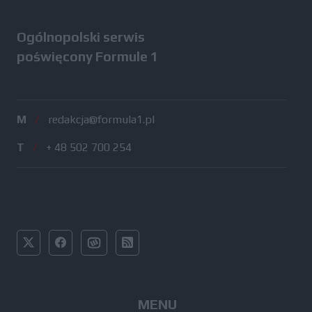
Ogólnopolski serwis
poświęcony Formule 1
M
/
redakcja@formula1.pl
T
/
+ 48 502 700 254
MENU