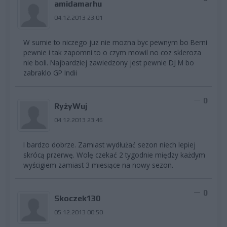
amidamarhu
04.12.2013 23:01
W sumie to niczego juz nie mozna byc pewnym bo Berni
pewnie i tak zapomni to o czym mowil no coz skleroza
nie boli. Najbardziej zawiedzony jest pewnie DJ M bo
zabraklo GP Indii
0
RyżyWuj
04.12.2013 23:46
I bardzo dobrze. Zamiast wydłużać sezon niech lepiej
skrócą przerwę. Wolę czekać 2 tygodnie między każdym
wyścigiem zamiast 3 miesiące na nowy sezon.
0
Skoczek130
05.12.2013 00:50