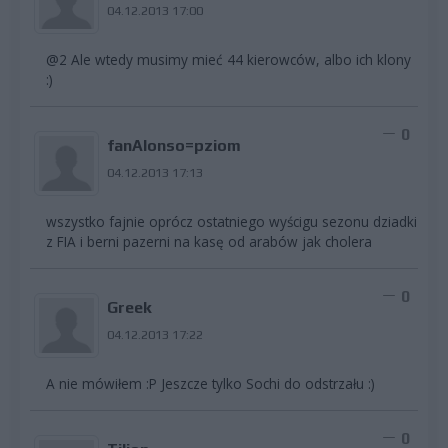
04.12.2013 17:00
@2 Ale wtedy musimy mieć 44 kierowców, albo ich klony
:)
0
fanAlonso=pziom
04.12.2013 17:13
wszystko fajnie oprócz ostatniego wyścigu sezonu dziadki
z FIA i berni pazerni na kasę od arabów jak cholera
0
Greek
04.12.2013 17:22
A nie mówiłem :P Jeszcze tylko Sochi do odstrzału :)
0