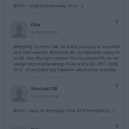
@Orlo - szejki posmarowały, ot co... ;)
0
Orlo
05.12.2013 07:57
@RyżyWuj Ty może i tak, ale ludzie pracujący w zespołach
chcą mieć wakacje. @Skoczek Ale czy naprawdę zależy im
aż tak, żeby Abu było ostatnie? Abu na pewno? Eh, nic nie
zastąpi nieprzewidywalnego finału w Brazylii. 2007, 2008,
2012 - to wszystko były kapitalne zakończenia sezonów.
0
Skoczek130
05.12.2013 11:38
@Orlo - płacą, to wymagają. Finał 2010 był wyborny... :)
0