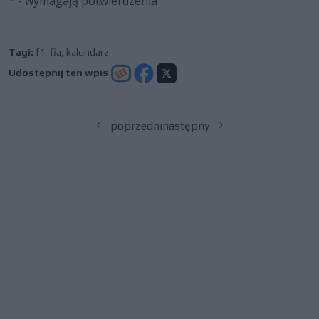
* - wymagają potwierdzenia
Tagi:
f1
,
fia
,
kalendarz
Udostępnij ten wpis
poprzedni
następny