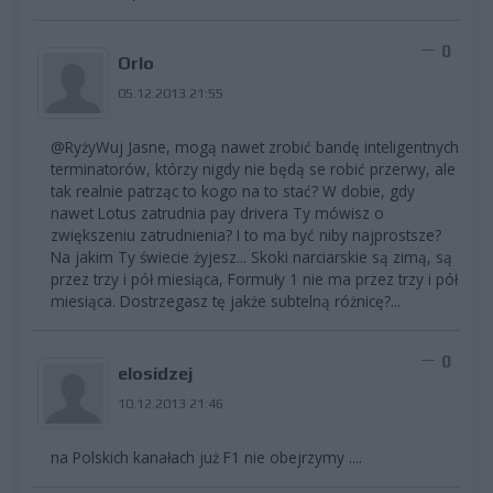
0
Orlo
05.12.2013 21:55
@RyżyWuj Jasne, mogą nawet zrobić bandę inteligentnych
terminatorów, którzy nigdy nie będą se robić przerwy, ale
tak realnie patrząc to kogo na to stać? W dobie, gdy
nawet Lotus zatrudnia pay drivera Ty mówisz o
zwiększeniu zatrudnienia? I to ma być niby najprostsze?
Na jakim Ty świecie żyjesz... Skoki narciarskie są zimą, są
przez trzy i pół miesiąca, Formuły 1 nie ma przez trzy i pół
miesiąca. Dostrzegasz tę jakże subtelną różnicę?...
0
elosidzej
10.12.2013 21:46
na Polskich kanałach już F1 nie obejrzymy ....