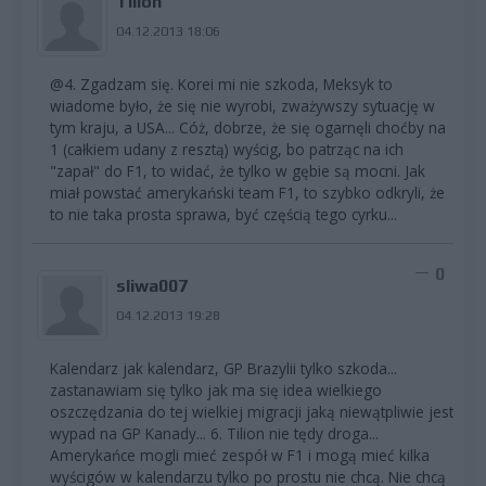
Tilion
04.12.2013 18:06
@4. Zgadzam się. Korei mi nie szkoda, Meksyk to
wiadome było, że się nie wyrobi, zważywszy sytuację w
tym kraju, a USA... Cóż, dobrze, że się ogarnęli choćby na
1 (całkiem udany z resztą) wyścig, bo patrząc na ich
"zapał" do F1, to widać, że tylko w gębie są mocni. Jak
miał powstać amerykański team F1, to szybko odkryli, że
to nie taka prosta sprawa, być częścią tego cyrku...
0
sliwa007
04.12.2013 19:28
Kalendarz jak kalendarz, GP Brazylii tylko szkoda...
zastanawiam się tylko jak ma się idea wielkiego
oszczędzania do tej wielkiej migracji jaką niewątpliwie jest
wypad na GP Kanady... 6. Tilion nie tędy droga...
Amerykańce mogli mieć zespół w F1 i mogą mieć kilka
wyścigów w kalendarzu tylko po prostu nie chcą. Nie chcą