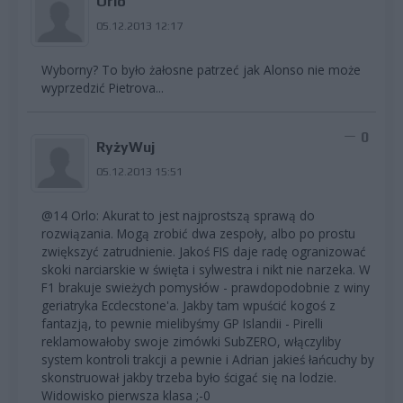
Orlo
05.12.2013 12:17
Wyborny? To było żałosne patrzeć jak Alonso nie może
wyprzedzić Pietrova...
0
RyżyWuj
05.12.2013 15:51
@14 Orlo: Akurat to jest najprostszą sprawą do
rozwiązania. Mogą zrobić dwa zespoły, albo po prostu
zwiększyć zatrudnienie. Jakoś FIS daje radę ogranizować
skoki narciarskie w święta i sylwestra i nikt nie narzeka. W
F1 brakuje swieżych pomysłów - prawdopodobnie z winy
geriatryka Ecclecstone'a. Jakby tam wpuścić kogoś z
fantazją, to pewnie mielibyśmy GP Islandii - Pirelli
reklamowałoby swoje zimówki SubZERO, włączyliby
system kontroli trakcji a pewnie i Adrian jakieś łańcuchy by
skonstruował jakby trzeba było ścigać się na lodzie.
Widowisko pierwsza klasa ;-0