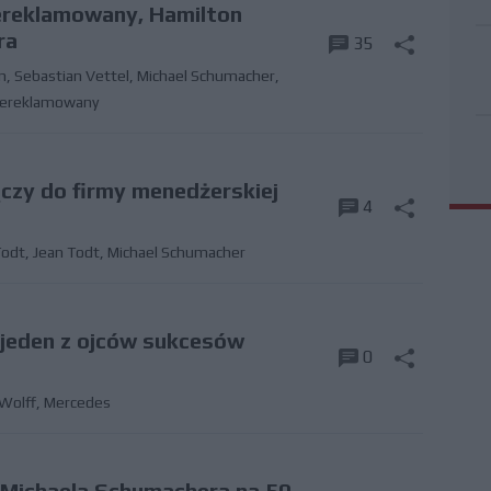
rzereklamowany, Hamilton
ra
35
n
,
Sebastian Vettel
,
Michael Schumacher
,
zereklamowany
czy do firmy menedżerskiej
4
Todt
,
Jean Todt
,
Michael Schumacher
 jeden z ojców sukcesów
0
Wolff
,
Mercedes
 Michaela Schumachera na 50.