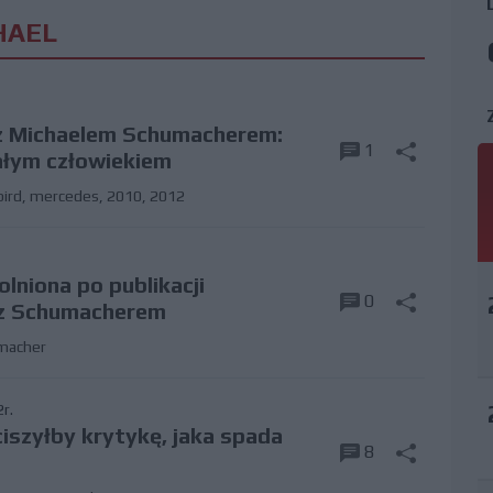
HAEL
z Michaelem Schumacherem:
1
ałym człowiekiem
ird
,
mercedes
,
2010
,
2012
lniona po publikacji
0
z Schumacherem
macher
r.
ciszyłby krytykę, jaka spada
8