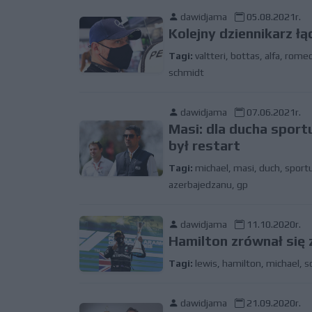
dawidjama
05.08.2021r.
Kolejny dziennikarz ł
Tagi:
valtteri
,
bottas
,
alfa
,
rome
schmidt
dawidjama
07.06.2021r.
Masi: dla ducha spor
był restart
Tagi:
michael
,
masi
,
duch
,
sport
azerbajedzanu
,
gp
dawidjama
11.10.2020r.
Hamilton zrównał się
Tagi:
lewis
,
hamilton
,
michael
,
s
dawidjama
21.09.2020r.