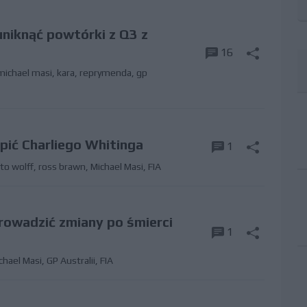
 uniknąć powtórki z Q3 z
16
michael masi
,
kara
,
reprymenda
,
gp
ąpić Charliego Whitinga
1
to wolff
,
ross brawn
,
Michael Masi
,
FIA
rowadzić zmiany po śmierci
1
chael Masi
,
GP Australii
,
FIA