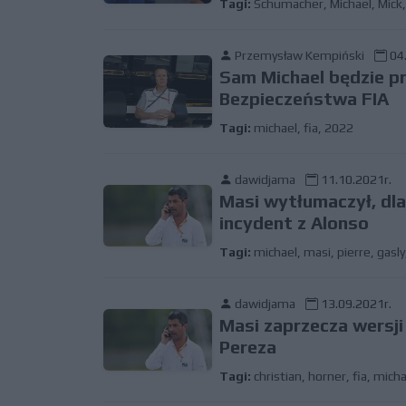
Tagi:
Schumacher
,
Michael
,
Mick
Przemysław Kempiński
04.
Sam Michael będzie p
Bezpieczeństwa FIA
Tagi:
michael
,
fia
,
2022
dawidjama
11.10.2021r.
Masi wytłumaczył, dla
incydent z Alonso
Tagi:
michael
,
masi
,
pierre
,
gasly
dawidjama
13.09.2021r.
Masi zaprzecza wersji
Pereza
Tagi:
christian
,
horner
,
fia
,
micha