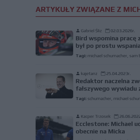
ARTYKUŁY ZWIĄZANE Z MIC
Gabriel Śliz
02.03.2026r.
Bird wspomina pracę 
był po prostu wspani
Tagi:
michael schumacher
,
sam b
kajetanz
25.04.2023r.
Redaktor naczelna zwo
fałszywego wywiadu 
Tagi:
schumacher
,
michael schu
Kacper Trzosek
26.06.2022
Ecclestone: Michael u
obecnie na Micka