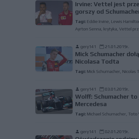
Irvine: Vettel jest p
gorszy od Schumache
Tagi:
Eddie Irvine
,
Lewis Hamilto
Ayrton Senna
,
krytyka
,
Vettel pr
gery141
21.01.2019r.
Mick Schumacher dołą
Nicolasa Todta
Tagi:
Mick Schumacher
,
Nicolas 
gery141
03.01.2019r.
Wolff: Schumacher to
Mercedesa
Tagi:
Michael Schumacher
,
Toto 
gery141
02.01.2019r.
Oświadczenie rodziny