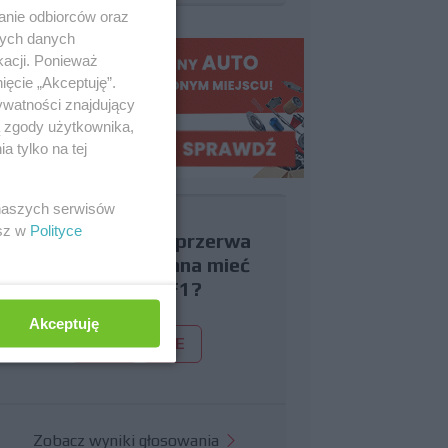
anie odbiorców oraz
nych danych
kacji. Ponieważ
ięcie „Akceptuję”.
ywatności znajdujący
ą zgody użytkownika,
 tylko na tej
 naszych serwisów
esz w
Polityce
Czy uważasz, że przerwa
wakacyjna powinna mieć
miejsce w F1?
Akceptuję
TAK
NIE
Zobacz wyniki głosowania