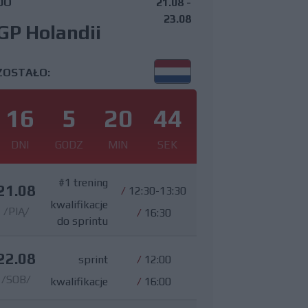
DO
21.08 -
23.08
GP Holandii
ZOSTAŁO:
16
5
20
43
DNI
GODZ
MIN
SEK
#1 trening
21.08
/
12:30-13:30
kwalifikacje
/PIĄ/
/
16:30
do sprintu
22.08
sprint
/
12:00
/SOB/
kwalifikacje
/
16:00