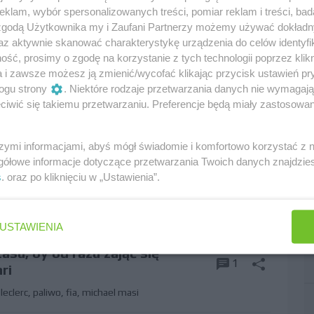
,
wegry
,
masi
,
michael
klam, wybór spersonalizowanych treści, pomiar reklam i treści, bad
 zgodą Użytkownika my i Zaufani Partnerzy możemy używać dokład
az aktywnie skanować charakterystykę urządzenia do celów identyfi
ść, prosimy o zgodę na korzystanie z tych technologii poprzez klikn
 position" do kupienia
16
a i zawsze możesz ją zmienić/wycofać klikając przycisk ustawień pr
ogu strony
. Niektóre rodzaje przetwarzania danych nie wymagaj
,
iwić się takiemu przetwarzaniu. Preferencje będą miały zastosowania
szymi informacjami, abyś mógł świadomie i komfortowo korzystać z
wadziła do wyłączenia
gółowe informacje dotyczące przetwarzania Twoich danych znajdzi
6
s
. oraz po kliknięciu w „Ustawienia”.
l masi
USTAWIENIA
asu, by od razu zająć się
1
ri
leclerc
,
paliwo
,
fia
,
michael masi