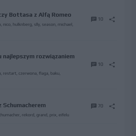
ączy Bottasa z Alfą Romeo
10
o
,
nico
,
hulknberg
,
slly
,
season
,
michael
,
tu najlepszym rozwiązaniem
10
u
,
restart
,
czerwona
,
flaga
,
baku
,
 z Schumacherem
70
chumacher
,
rekord
,
grand
,
prix
,
eifelu