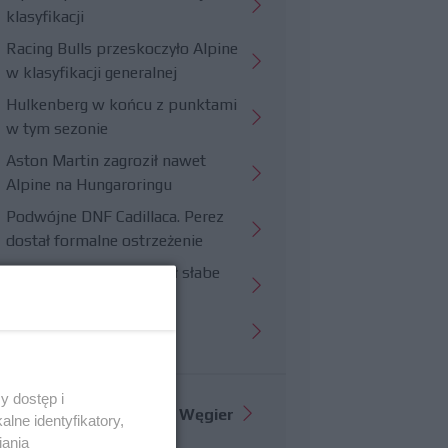
klasyfikacji
Racing Bulls przeskoczyło Alpine
w klasyfikacji generalnej
Hulkenberg w końcu z punktami
w tym sezonie
Aston Martin zagroził nawet
Alpine na Hungaroringu
Podwójne DNF Cadillaca. Perez
dostał formalne ostrzeżenie
Hungaroring potwierdził słabe
strony Williamsa
Trudny wyścig Haasa
y dostęp i
Więcej informacji o
GP Węgier
lne identyfikatory,
iania