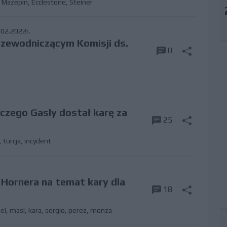
,
Mazepin
,
Ecclestone
,
Steiner
02.2022r.
rzewodniczącym Komisji ds.
0
czego Gasly dostał karę za
25
,
turcja
,
incydent
 Hornera na temat kary dla
18
el
,
masi
,
kara
,
sergio
,
perez
,
monza