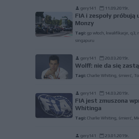
gery141
11.09.2019r.
FIA i zespoły próbują
Monzy
Tagi:
gp włoch
,
kwalifikacje
,
q3
,
singapuru
gery141
20.03.2019r.
Wolff: nie da się zast
Tagi:
Charlie Whiting
,
śmierć
,
To
gery141
14.03.2019r.
FIA jest zmuszona wp
Whitinga
Tagi:
Charlie Whiting
,
śmierć
,
Mi
gery141
23.01.2019r.