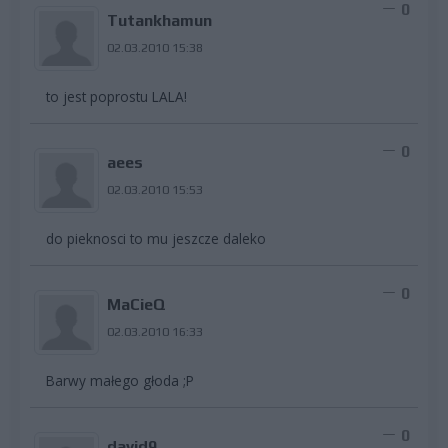
0
Tutankhamun
02.03.2010 15:38
to jest poprostu LALA!
0
aees
02.03.2010 15:53
do pieknosci to mu jeszcze daleko
0
MaCieQ
02.03.2010 16:33
Barwy małego głoda ;P
0
david9