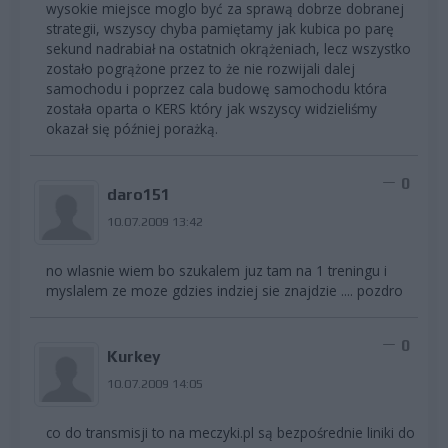
wysokie miejsce moglo być za sprawą dobrze dobranej
strategii, wszyscy chyba pamiętamy jak kubica po parę
sekund nadrabiał na ostatnich okrążeniach, lecz wszystko
zostało pogrążone przez to że nie rozwijali dalej
samochodu i poprzez cala budowę samochodu która
została oparta o KERS który jak wszyscy widzieliśmy
okazał się później porażką.
0
daro151
10.07.2009 13:42
no wlasnie wiem bo szukalem juz tam na 1 treningu i
myslalem ze moze gdzies indziej sie znajdzie .... pozdro
0
Kurkey
10.07.2009 14:05
co do transmisji to na meczyki.pl są bezpośrednie liniki do