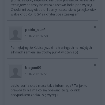
jednak zespoly napewno nie beda poswiecac wszystkich
treningow na testy bo musza ustawic bolid pod wyscig.
Chodzi mi oczywiscie o Teamy liczace sie w jakiejkolwiek
walce choc RB i BGP sa chyba poza zasiegiem.
0
pablo_surf
10.07.2009 12:50
Pamiętajmy że Kubica jeździ na treningach na zużytych
silnikach i zmieni się trochę punkt widzenia ;-)
0
biegun69
10.07.2009 12:55
pablo_surf a skąd masz takie informacje? To jak to
prawda to nie ma co się obawiać ze quick nick
przypadkiem znalazł się wyżej :P