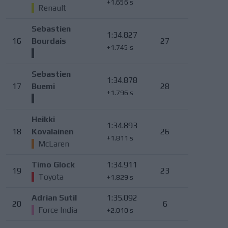
+1.656 s
Renault
Sebastien
1:34.827
16
Bourdais
27
+1.745 s
Sebastien
1:34.878
17
Buemi
28
+1.796 s
Heikki
1:34.893
18
Kovalainen
26
+1.811 s
McLaren
Timo Glock
1:34.911
19
23
Toyota
+1.829 s
Adrian Sutil
1:35.092
20
6
Force India
+2.010 s