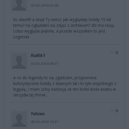
03.03.2010 01:09
to: david9 a skąd Ty wiesz jak wyglądały bolidy 15 lat
temu? na oglądałeś się zdjęć z archiwum? zbi ma rację,
Lotus wygląda pięknie, a przede wszystkim to jest
Legenda
0
Ralfik1
03.03.2010 09:37
A co do legendy to się zgadzam, przypomina
kolorystycznie bolidy z dawnych lat i to tyle wspólnego z
legędą, i mam cichą nadzieję że ten bolid doda wiatru w
skrzydła tej firmie .
0
fabian
08.03.2010 10:21