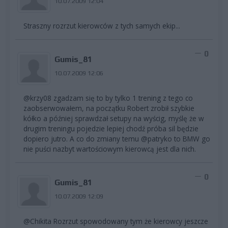
10.07.2009 12:04
Straszny rozrzut kierowców z tych samych ekip...
0
Gumis_81
10.07.2009 12:06
@krzy08 zgadzam się to by tylko 1 trening z tego co
zaobserwowałem, na początku Robert zrobił szybkie
kółko a później sprawdzał setupy na wyścig, myślę że w
drugim treningu pojedzie lepiej chodź próba sil będzie
dopiero jutro. A co do zmiany temu @patryko to BMW go
nie puści nazbyt wartościowym kierowcą jest dla nich.
0
Gumis_81
10.07.2009 12:09
@Chikita Rozrzut spowodowany tym że kierowcy jeszcze