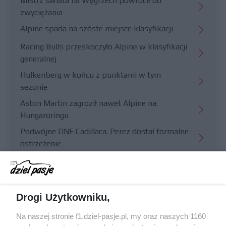
Mistrz świata na Węgrzech powrócił do
zwyciężania
Alpine spada na szóste miejsce klasyfikacji
Racing Bulls przeskoczyło Alpine w klasyfikacji
generalnej
Hulkenberg w końcu z punktami w tym
sezonie
Aston Martin zagroził nawet Alpine na
Hungaroringu
Podwójne DNF Cadillaca. Perez dostał formalne
ostrzeżenie
Hungaroring potwierdził słabe strony
Williamsa
Trudny wyścig Haasa
Drogi Użytkowniku,
Na naszej stronie f1.dziel-pasje.pl, my oraz naszych 1160