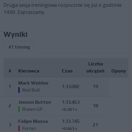
Druga sesja treningowa rozpocznie się już o godzinie
14:00. Zapraszamy.
Wyniki
#1 trening
Liczba
#
Kierowca
Czas
okrążeń
Opony
Mark Webber
1
1:33.082
19
Red Bull
Jenson Button
1:33.463
2
18
Brawn GP
+0.381 s
Felipe Massa
1:33.745
3
21
Ferrari
+0.663 s