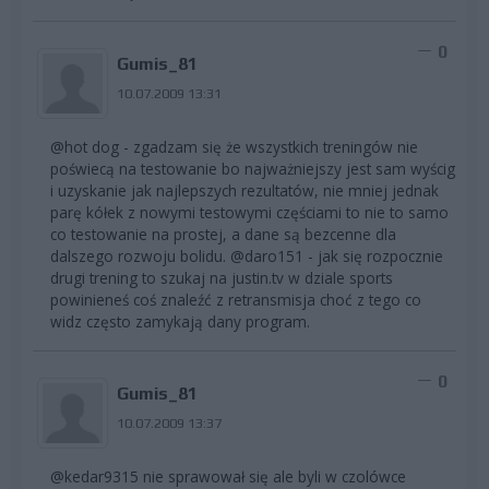
0
Gumis_81
10.07.2009 13:31
@hot dog - zgadzam się że wszystkich treningów nie
poświecą na testowanie bo najważniejszy jest sam wyścig
i uzyskanie jak najlepszych rezultatów, nie mniej jednak
parę kółek z nowymi testowymi częściami to nie to samo
co testowanie na prostej, a dane są bezcenne dla
dalszego rozwoju bolidu. @daro151 - jak się rozpocznie
drugi trening to szukaj na justin.tv w dziale sports
powinieneś coś znaleźć z retransmisja choć z tego co
widz często zamykają dany program.
0
Gumis_81
10.07.2009 13:37
@kedar9315 nie sprawował się ale byli w czolówce