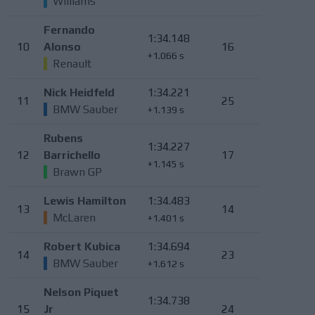
Williams
Fernando
1:34.148
10
Alonso
16
+1.066 s
Renault
Nick Heidfeld
1:34.221
11
25
BMW Sauber
+1.139 s
Rubens
1:34.227
12
Barrichello
17
+1.145 s
Brawn GP
Lewis Hamilton
1:34.483
13
14
McLaren
+1.401 s
Robert Kubica
1:34.694
14
23
BMW Sauber
+1.612 s
Nelson Piquet
1:34.738
15
Jr
24