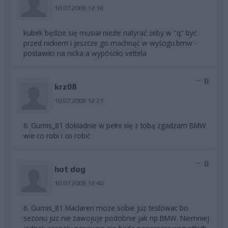
10.07.2009 12:18
kubek będzie się musiał nieżle natyrać żeby w "q" być
przed nickiem i jeszcze go machnąć w wyścigu.bmw -
postawiło na nicka a wypóściło vettela
0
krz08
10.07.2009 12:23
6. Gumis_81 dokładnie w pełni się z tobą zgadzam BMW
wie co robi i co robić
0
hot dog
10.07.2009 12:40
6. Gumis_81 Maclaren moze sobie juz testowac bo
sezonu juz nie zawojuje podobnie jak np BMW. Niemniej