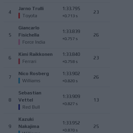
Jarno Trulli
1:33.795
4
23
Toyota
+0.713 s
Giancarlo
1:33.839
5
Fisichella
26
+0.757 s
Force India
Kimi Raikkonen
1:33.840
6
23
Ferrari
+0.758 s
Nico Rosberg
1:33.902
7
26
Williams
+0.820 s
Sebastian
1:33.909
8
Vettel
13
+0.827 s
Red Bull
Kazuki
1:33.952
9
Nakajima
25
+0.870 s