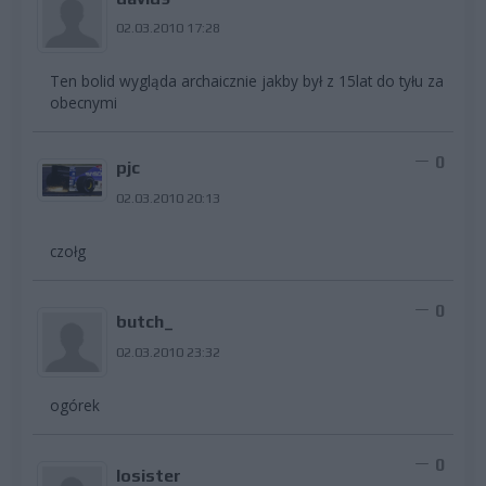
02.03.2010 17:28
Ten bolid wygląda archaicznie jakby był z 15lat do tyłu za
obecnymi
0
pjc
02.03.2010 20:13
czołg
0
butch_
02.03.2010 23:32
ogórek
0
losister