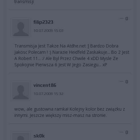
transmisji
0
filip2323
10.07.2009 15:03
Transmisja Jest Takze Na Atdhe.net :] Bardzo Dobra
Jakosc Polecam ! :) Narazie Heidfeld Zaskakuje... Bo 2 Jest
A Robert 11... :/ Ale Byl Przez Chwile 4 xDD Mysle Ze
Spokojnie Pierwsza 6 Jest W Jego Zasiegu... xP
0
vincent86
10.07.2009 15:32
wow, ale gustowna ramka! Kolejny kolor bez związku z
innymi. Jeszcze większy misz-masz na stronie.
0
sk0k