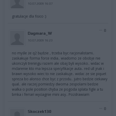
10.07.2009 16:07
gratulacje dla fisico :)
0
Dagmara_W
10.07.2009 16:23
no myśle że q2 będzie , trzeba byc racjonalistami..
zaskakuje forma force india.. wiadomo ze obobje nie
ukonczyli treningu razem ale obaj byli wysoko.. widac w
mclarenie kto ma lepsza specyfikacje auta.. red ull jnak i
brawn wysoko wiec to nie zaskakuje.. widac ze sie piquet
spreza bo alonso chce byc z przodu.. jutro bedzie ciekawy
qual.. ale raczej pomiedzy dwoma zespolami bedzie
walka o pole position chyba ze pogoda splata figle a tu
bmka i ferrari wyciagnie mini asy.. Pozdrawiam
0
Skoczek130