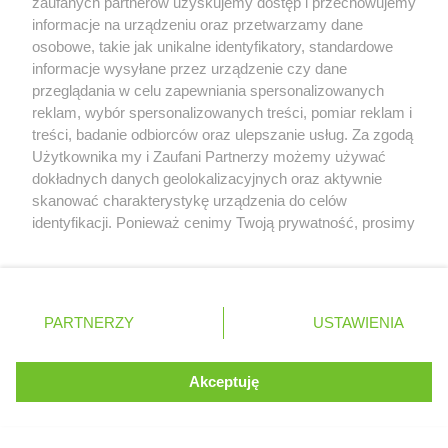
zaufanych partnerów uzyskujemy dostęp i przechowujemy
Więcej informacji o
GP Węgier
informacje na urządzeniu oraz przetwarzamy dane
osobowe, takie jak unikalne identyfikatory, standardowe
informacje wysyłane przez urządzenie czy dane
przeglądania w celu zapewniania spersonalizowanych
reklam, wybór spersonalizowanych treści, pomiar reklam i
treści, badanie odbiorców oraz ulepszanie usług. Za zgodą
Serwis internetowy, z którego korzystasz, używa plików
Użytkownika my i Zaufani Partnerzy możemy używać
cookies. Są to pliki instalowane w urządzeniach
dokładnych danych geolokalizacyjnych oraz aktywnie
końcowych osób korzystających z serwisu, w celu
skanować charakterystykę urządzenia do celów
administrowania serwisem, poprawy jakości
identyfikacji. Ponieważ cenimy Twoją prywatność, prosimy
świadczonych usług w tym dostosowania treści serwisu
o zgodę na korzystanie z tych technologii poprzez
do preferencji użytkownika, utrzymania sesji
Czy uważasz, że przerwa wakacyjna
kliknięcie „Akceptuję”. Zgoda jest dobrowolna i zawsze
użytkownika oraz dla celów statystycznych i
możesz ją zmienić/wycofać klikając przycisk ustawień
powinna mieć miejsce w F1?
targetowania behawioralnego reklamy.
prywatności znajdujący się w lewym dolnym rogu strony
PARTNERZY
Dowiedz się więcej o naszej polityce
USTAWIENIA
. Niektóre rodzaje przetwarzania danych nie wymagają
prywatności
TAK
NIE
zgody użytkownika, ale masz prawo sprzeciwić się
takiemu przetwarzaniu. Preferencje będą miały
Akceptuję
ROZUMIEM
zastosowania tylko na tej witrynie.
Zapoznaj się z poniższymi informacjami, abyś mógł
Zobacz wyniki głosowania