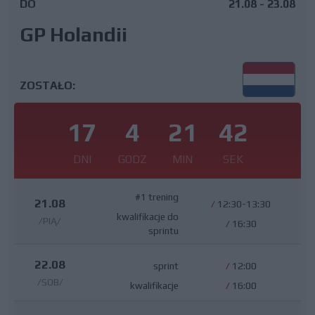
DO
21.08 - 23.08
GP Holandii
ZOSTAŁO:
17
4
21
41
DNI
GODZ
MIN
SEK
#1 trening
21.08
/
12:30-13:30
kwalifikacje do
/PIĄ/
/
16:30
sprintu
22.08
sprint
/
12:00
/SOB/
kwalifikacje
/
16:00