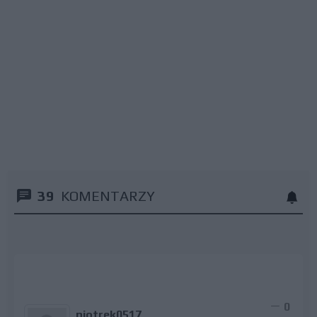
39
KOMENTARZY
0
piotrek0517