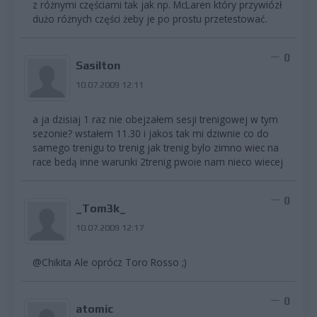
z różnymi częściami tak jak np. McLaren który przywiózł
dużo różnych części żeby je po prostu przetestować.
0
Sasilton
10.07.2009 12:11
a ja dzisiaj 1 raz nie obejzałem sesji trenigowej w tym
sezonie? wstałem 11.30 i jakos tak mi dziwnie co do
samego trenigu to trenig jak trenig bylo zimno wiec na
race bedą inne warunki 2trenig pwoie nam nieco wiecej
0
_Tom3k_
10.07.2009 12:17
@Chikita Ale oprócz Toro Rosso ;)
0
atomic