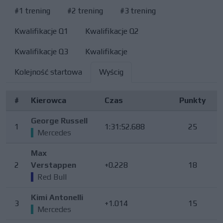
#1 trening
#2 trening
#3 trening
Kwalifikacje Q1
Kwalifikacje Q2
Kwalifikacje Q3
Kwalifikacje
Kolejność startowa
Wyścig
#
Kierowca
Czas
Punkty
George Russell
1
1:31:52.688
25
Mercedes
Max
2
Verstappen
+0.228
18
Red Bull
Kimi Antonelli
3
+1.014
15
Mercedes