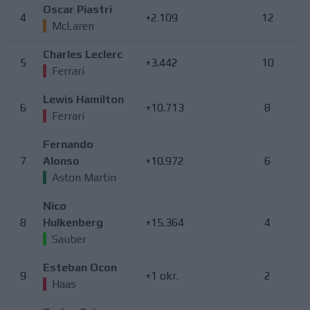
Oscar Piastri
4
+2.109
12
McLaren
Charles Leclerc
5
+3.442
10
Ferrari
Lewis Hamilton
6
+10.713
8
Ferrari
Fernando
7
Alonso
+10.972
6
Aston Martin
Nico
8
Hulkenberg
+15.364
4
Sauber
Esteban Ocon
9
+1 okr.
2
Haas