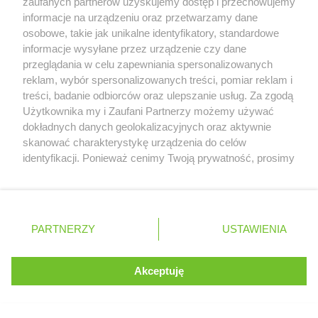
zaufanych partnerów uzyskujemy dostęp i przechowujemy
informacje na urządzeniu oraz przetwarzamy dane
osobowe, takie jak unikalne identyfikatory, standardowe
informacje wysyłane przez urządzenie czy dane
przeglądania w celu zapewniania spersonalizowanych
reklam, wybór spersonalizowanych treści, pomiar reklam i
treści, badanie odbiorców oraz ulepszanie usług. Za zgodą
Serwis internetowy, z którego korzystasz, używa plików
Użytkownika my i Zaufani Partnerzy możemy używać
cookies. Są to pliki instalowane w urządzeniach
dokładnych danych geolokalizacyjnych oraz aktywnie
końcowych osób korzystających z serwisu, w celu
skanować charakterystykę urządzenia do celów
administrowania serwisem, poprawy jakości
identyfikacji. Ponieważ cenimy Twoją prywatność, prosimy
świadczonych usług w tym dostosowania treści serwisu
o zgodę na korzystanie z tych technologii poprzez
do preferencji użytkownika, utrzymania sesji
kliknięcie „Akceptuję”. Zgoda jest dobrowolna i zawsze
użytkownika oraz dla celów statystycznych i
możesz ją zmienić/wycofać klikając przycisk ustawień
targetowania behawioralnego reklamy.
prywatności znajdujący się w lewym dolnym rogu strony
PARTNERZY
Dowiedz się więcej o naszej polityce
USTAWIENIA
. Niektóre rodzaje przetwarzania danych nie wymagają
prywatności
zgody użytkownika, ale masz prawo sprzeciwić się
takiemu przetwarzaniu. Preferencje będą miały
Akceptuję
ROZUMIEM
zastosowania tylko na tej witrynie.
Zapoznaj się z poniższymi informacjami, abyś mógł