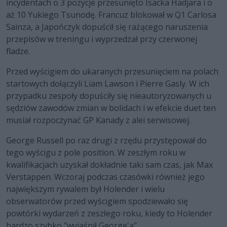
incydentach o 3 pozycje przesunięto Isacka Hadjara i o
aż 10 Yukiego Tsunodę. Francuz blokował w Q1 Carlosa
Sainza, a Japończyk dopuścił się rażącego naruszenia
przepisów w treningu i wyprzedzał przy czerwonej
fladze.
Przed wyścigiem do ukaranych przesunięciem na polach
startowych dołączyli Liam Lawson i Pierre Gasly. W ich
przypadku zespoły dopuściły się nieautoryzowanych u
sędziów zawodów zmian w bolidach i w efekcie duet ten
musiał rozpoczynać GP Kanady z alei serwisowej.
George Russell po raz drugi z rzędu przystępował do
tego wyścigu z pole position. W zeszłym roku w
kwalifikacjach uzyskał dokładnie taki sam czas, jak Max
Verstappen. Wczoraj podczas czasówki również jego
największym rywalem był Holender i wielu
obserwatorów przed wyścigiem spodziewało się
powtórki wydarzeń z zeszłego roku, kiedy to Holender
bardzo szybko "wyjaśnił George'a".