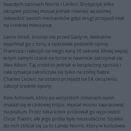
twardych oponach Norris i Leclerc. Brytyjczyk kilka
okrążeń później musiał jednak również wcześniej
odwiedzić swoich mechaników gdyż drugi przejazd miał
na średniej mieszance.
Lance Stroll, broniąc się przed Gasly'm, delikatnie
wypchnął go z toru, a sędziowie podzielili opinię
Francuza i nałożyli na niego karę 10 sekund. Mniej więcej
w tym samym czasie na torze w nawrocie zatrzymał się
Alex Albon. Taj zrobił to jednak w bezpieczny sposób i
cała sytuacja zakończyła się tylko na żółtej fladze.
Charles Leclerc na ostatni przejazd na 54. okrążeniu
założył średnie opony.
Kimi Antonelli, który po wszystkich zmianach opon
znalazł się w czołowej trójce, musiał mocno zapracować
na podium. Przez kilka kółek próbował go wyprzedzić
Oscar Piastri, ale jego próby były nieskuteczne. Szybko
do nich zbliżał się za to Lando Norris, który w końcówce