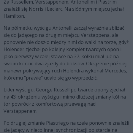
Za Russellem, Verstappenem, Antonellim i Piastrim
znaleźli się Norris i Leclerc. Na siódmym miejscu jechał
Hamilton.
Na półmetku wyścigu Antonelli zaczął wyraźnie zbliżać
się do jadącego na drugim miejscu Verstappena, ale
ponownie nie doszło między nimi do walki na torze, gdyż
Holender zjechał po kolejny komplet twardych opon i
jako pierwszy w całej stawce na 37. kółku miał już na
swoim koncie dwa zjazdy do boksów. Okrążenie później
manewr pokrywający ruch Holendra wykonał Mercedes,
któremu "prawie" udało się go wyprzedzić.
Lider wyścigu, George Russell po twarde opony zjechał
na 43. okrążeniu wyścigu i mimo dłuższej zmiany kół na
tor powrócił z komfortową przewagą nad
Verstappenem.
Po drugiej zmianie Piastriego na czele ponownie znaleźli
się jadący w nieco innej synchronizacji po starcie na