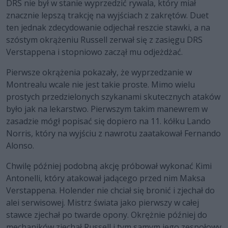
DRS nie był w stanie wyprzedzić rywala, który miał
znacznie lepszą trakcję na wyjściach z zakrętów. Duet
ten jednak zdecydowanie odjechał reszcie stawki, a na
szóstym okrążeniu Russell zerwał się z zasięgu DRS
Verstappena i stopniowo zaczął mu odjeżdżać.
Pierwsze okrążenia pokazały, że wyprzedzanie w
Montrealu wcale nie jest takie proste. Mimo wielu
prostych przedzielonych szykanami skutecznych ataków
było jak na lekarstwo. Pierwszym takim manewrem w
zasadzie mógł popisać się dopiero na 11. kółku Lando
Norris, który na wyjściu z nawrotu zaatakował Fernando
Alonso.
Chwilę później podobną akcję próbował wykonać Kimi
Antonelli, który atakował jadącego przed nim Maksa
Verstappena. Holender nie chciał się bronić i zjechał do
alei serwisowej. Mistrz świata jako pierwszy w całej
stawce zjechał po twarde opony. Okrężnie później do
mechaników zjechał Russell i tym samym jego zespołowy