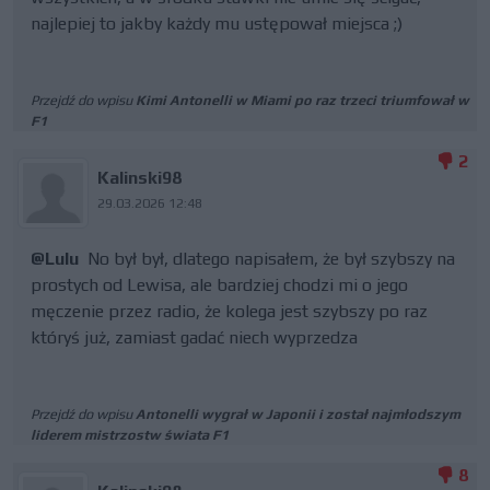
najlepiej to jakby każdy mu ustępował miejsca ;)
Przejdź do wpisu
Kimi Antonelli w Miami po raz trzeci triumfował w
F1
2
Kalinski98
29.03.2026 12:48
@Lulu
No był był, dlatego napisałem, że był szybszy na
prostych od Lewisa, ale bardziej chodzi mi o jego
męczenie przez radio, że kolega jest szybszy po raz
któryś już, zamiast gadać niech wyprzedza
Przejdź do wpisu
Antonelli wygrał w Japonii i został najmłodszym
liderem mistrzostw świata F1
8