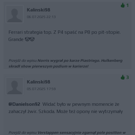
1
Kalinski98
06.07.2025 22:13
Ferrari strategia top. Z P4 spaść na P8 po pit-stopie.
Grande 🤡🤡
Przejdź do wpisu
Norris wygrał po karze Piastriego. Hulkenberg
skradł show pierwszym podium w karierze!
3
Kalinski98
05.07.2025 17:59
@Danielson92
Widać było w pewnym momencie że
zahaczył żwir. Szkoda. Może też opony nie wytrzymały
Przejdź do wpisu
Verstappen sensacyjnie zgarnął pole position w