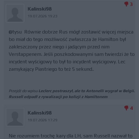
3
Kalinski98
19.07.2026 19:23
@tysu Równie dobrze Rus mógł zostawić więcej miejsca
bo miał do tego możliwość zwłaszcza że Hamilton był
zakleszczony przez niego i jadącym przed nim
Verstappenem. Jeśli poszkodowanymi sam twierdzi że to
incydent wyścigowy to był to incydent wyścigowy. Lec
zamykający Piastriego to też 5 sekund..
Przejdź do wpisu
Leclerc postraszył, ale to Antonelli wygrał w Belgii.
Russell odpadł z rywalizacji po kolizji z Hamiltonem
4
Kalinski98
19.07.2026 17:29
Nie rozumiem trochę kary dla LH, sam Russell nazwał to