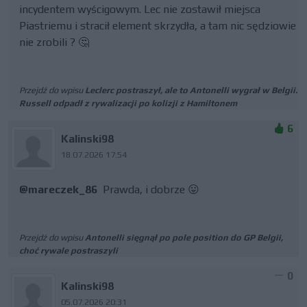
incydentem wyścigowym. Lec nie zostawił miejsca
Piastriemu i stracił element skrzydła, a tam nic sędziowie
nie zrobili ? 🤔
Przejdź do wpisu
Leclerc postraszył, ale to Antonelli wygrał w Belgii.
Russell odpadł z rywalizacji po kolizji z Hamiltonem
6
Kalinski98
18.07.2026 17:54
@mareczek_86
Prawda, i dobrze 😛
Przejdź do wpisu
Antonelli sięgnął po pole position do GP Belgii,
choć rywale postraszyli
0
Kalinski98
05.07.2026 20:31