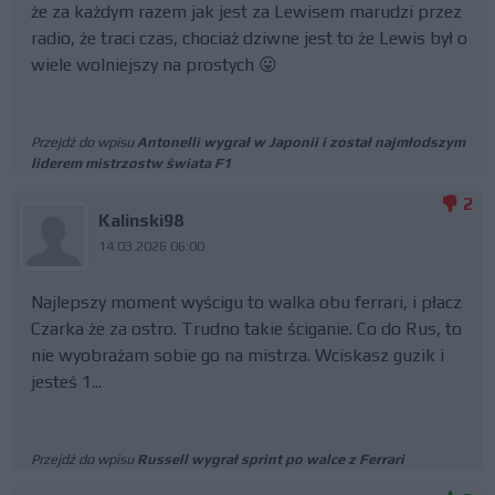
że za każdym razem jak jest za Lewisem marudzi przez
radio, że traci czas, chociaż dziwne jest to że Lewis był o
wiele wolniejszy na prostych 😛
Przejdź do wpisu
Antonelli wygrał w Japonii i został najmłodszym
liderem mistrzostw świata F1
2
Kalinski98
14.03.2026 06:00
Najlepszy moment wyścigu to walka obu ferrari, i płacz
Czarka że za ostro. Trudno takie ściganie. Co do Rus, to
nie wyobrażam sobie go na mistrza. Wciskasz guzik i
jesteś 1...
Przejdź do wpisu
Russell wygrał sprint po walce z Ferrari