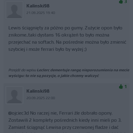
3
Kalinski98
21.09.2025 19:40
Lewis ściągnięty za późno po gumy. Zużycie opon było
znikome..taki dystans 16 okrążeń to było można
przejechać na softach. Na pośrednie można było zmienić
szybciej i może ferrari było by wyżej ;)
Przejdź do wpisu
Leclerc dementuje rangę nieporozumienia na mecie
wyścigu: to nie są pozycje, o jakie chcemy walczyć
1
Kalinski98
20.09.2025 22:00
@ojciec3d No raczej nie, Ferrari źle dobrało opony.
Zostawili 2 komplety pośrednich kiedy inni mieli po 3.
Zamiast ściągnąć Lewisa przy czerwonej fladze i dać