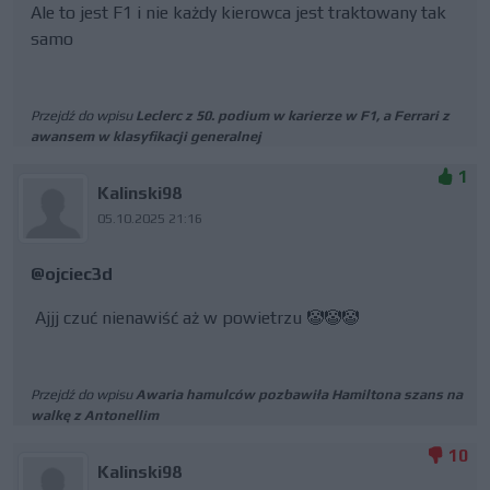
Ale to jest F1 i nie każdy kierowca jest traktowany tak
samo
Przejdź do wpisu
Leclerc z 50. podium w karierze w F1, a Ferrari z
awansem w klasyfikacji generalnej
1
Kalinski98
05.10.2025 21:16
@ojciec3d
Ajjj czuć nienawiść aż w powietrzu 🤡🤡🤡
Przejdź do wpisu
Awaria hamulców pozbawiła Hamiltona szans na
walkę z Antonellim
10
Kalinski98