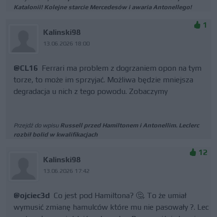
Katalonii! Kolejne starcie Mercedesów i awaria Antonellego!
1
Kalinski98
13.06.2026 18:00
@CL16
Ferrari ma problem z dogrzaniem opon na tym
torze, to może im sprzyjać. Możliwa będzie mniejsza
degradacja u nich z tego powodu. Zobaczymy
Przejdź do wpisu
Russell przed Hamiltonem i Antonellim. Leclerc
rozbił bolid w kwalifikacjach
12
Kalinski98
13.06.2026 17:42
@ojciec3d
Co jest pod Hamiltona? 🤔. To że umiał
wymusić zmianę hamulców które mu nie pasowały ?. Lec