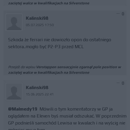
zaciętej walce w kwalifikacjach na Silverstone
0
Kalinski98
05.07.2025 17:50
Szkoda że ferrari nie dowiozło opon do ostatniego
sektora..mogło być P2-P3 przed MCL
Przejdź do wpisu
Verstappen sensacyjnie zgarnął pole position w
zaciętej walce w kwalifikacjach na Silverstone
0
Kalinski98
15.06.2025 22:41
@Malmedy19
Mówili o tym komentatorzy w GP ja
oglądałem na Eleven byś musiał odszukać. W poprzednim
GP podnieśli samochód Lewisa w kwalach i na wyścig nie
mówiąc mu o tym