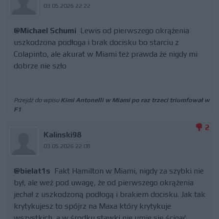
03.05.2026 22:22
@Michael Schumi
Lewis od pierwszego okrążenia
uszkodzona podłoga i brak docisku bo starciu z
Colapinto, ale akurat w Miami też prawda że nigdy mi
dobrze nie szło
Przejdź do wpisu
Kimi Antonelli w Miami po raz trzeci triumfował w
F1
2
Kalinski98
03.05.2026 22:08
@bielat1s
Fakt Hamilton w Miami, nigdy za szybki nie
był, ale weź pod uwagę, że od pierwszego okrążenia
jechał z uszkodzoną podłogą i brakiem docisku. Jak tak
krytykujesz to spójrz na Maxa który krytykuje
wszystkich, a w środku stawki nie umie się ścigać,