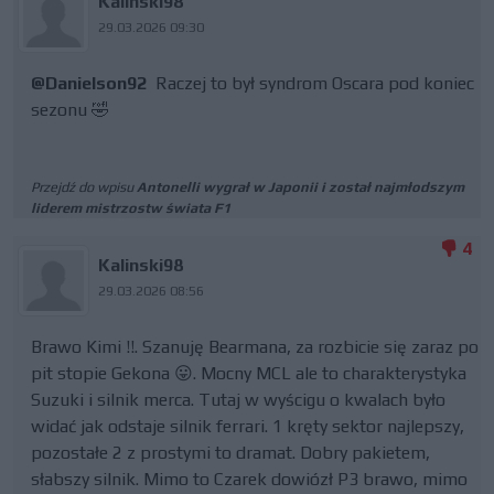
Kalinski98
29.03.2026 09:30
@Danielson92
Raczej to był syndrom Oscara pod koniec
sezonu 🤣
Przejdź do wpisu
Antonelli wygrał w Japonii i został najmłodszym
liderem mistrzostw świata F1
4
Kalinski98
29.03.2026 08:56
Brawo Kimi !!. Szanuję Bearmana, za rozbicie się zaraz po
pit stopie Gekona 😛. Mocny MCL ale to charakterystyka
Suzuki i silnik merca. Tutaj w wyścigu o kwalach było
widać jak odstaje silnik ferrari. 1 kręty sektor najlepszy,
pozostałe 2 z prostymi to dramat. Dobry pakietem,
słabszy silnik. Mimo to Czarek dowiózł P3 brawo, mimo