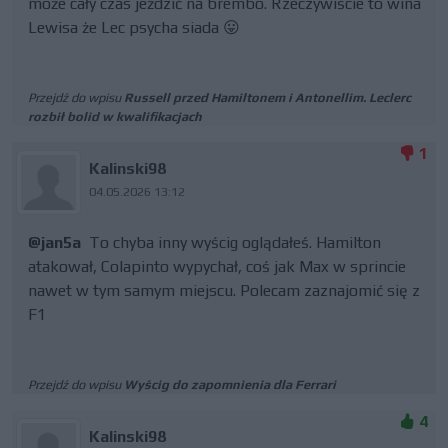
może cały czas jeździć na brembo. Rzeczywiście to wina
Lewisa że Lec psycha siada 😛
Przejdź do wpisu
Russell przed Hamiltonem i Antonellim. Leclerc
rozbił bolid w kwalifikacjach
1
Kalinski98
04.05.2026 13:12
@jan5a
To chyba inny wyścig oglądałeś. Hamilton
atakował, Colapinto wypychał, coś jak Max w sprincie
nawet w tym samym miejscu. Polecam zaznajomić się z
F1
Przejdź do wpisu
Wyścig do zapomnienia dla Ferrari
4
Kalinski98