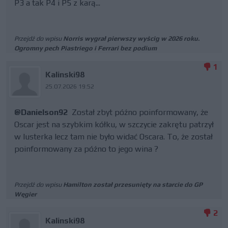
P3 a tak P4 i P5 z karą...
Przejdź do wpisu
Norris wygrał pierwszy wyścig w 2026 roku.
Ogromny pech Piastriego i Ferrari bez podium
1
Kalinski98
25.07.2026 19:52
@Danielson92
Został zbyt późno poinformowany, że
Oscar jest na szybkim kółku, w szczycie zakrętu patrzył
w lusterka lecz tam nie było widać Oscara. To, że został
poinformowany za późno to jego wina ?
Przejdź do wpisu
Hamilton został przesunięty na starcie do GP
Węgier
2
Kalinski98