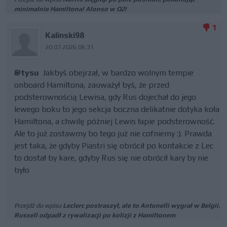
minimalnie Hamiltona! Alonso w Q2!
1
Kalinski98
20.07.2026 06:31
@tysu
Jakbyś obejrzał, w bardzo wolnym tempie
onboard Hamiltona, zauważył byś, że przed
podsterownością Lewisa, gdy Rus dojechał do jego
lewego boku to jego sekcja boczna delikatnie dotyka koła
Hamiltona, a chwilę później Lewis łapie podsterowność.
Ale to już zostawmy bo tego już nie cofniemy :). Prawda
jest taka, że gdyby Piastri się obrócił po kontakcie z Lec
to dostał by kare, gdyby Rus się nie obrócił kary by nie
było
Przejdź do wpisu
Leclerc postraszył, ale to Antonelli wygrał w Belgii.
Russell odpadł z rywalizacji po kolizji z Hamiltonem