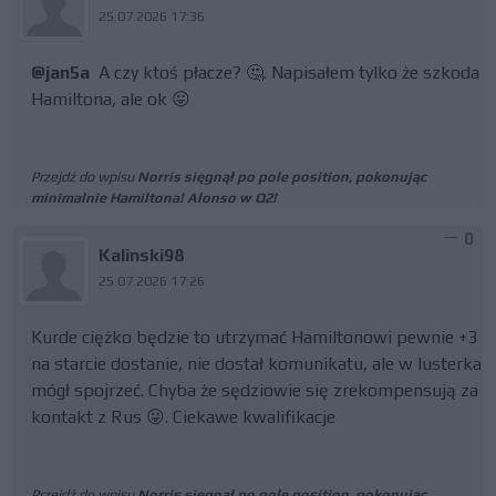
25.07.2026 17:36
@jan5a
A czy ktoś płacze? 🤔. Napisałem tylko że szkoda
Hamiltona, ale ok 😛
Przejdź do wpisu
Norris sięgnął po pole position, pokonując
minimalnie Hamiltona! Alonso w Q2!
0
Kalinski98
25.07.2026 17:26
Kurde ciężko będzie to utrzymać Hamiltonowi pewnie +3
na starcie dostanie, nie dostał komunikatu, ale w lusterka
mógł spojrzeć. Chyba że sędziowie się zrekompensują za
kontakt z Rus 😛. Ciekawe kwalifikacje
Przejdź do wpisu
Norris sięgnął po pole position, pokonując