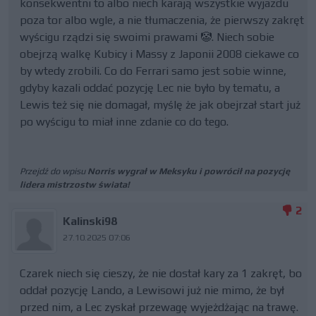
konsekwentni to albo niech karają wszystkie wyjazdu
poza tor albo wgle, a nie tłumaczenia, że pierwszy zakręt
wyścigu rządzi się swoimi prawami 🤡. Niech sobie
obejrzą walkę Kubicy i Massy z Japonii 2008 ciekawe co
by wtedy zrobili. Co do Ferrari samo jest sobie winne,
gdyby kazali oddać pozycję Lec nie było by tematu, a
Lewis też się nie domagał, myślę że jak obejrzał start już
po wyścigu to miał inne zdanie co do tego.
Przejdź do wpisu
Norris wygrał w Meksyku i powrócił na pozycję
lidera mistrzostw świata!
2
Kalinski98
27.10.2025 07:06
Czarek niech się cieszy, że nie dostał kary za 1 zakręt, bo
oddał pozycję Lando, a Lewisowi już nie mimo, że był
przed nim, a Lec zyskał przewagę wyjeżdżając na trawę.