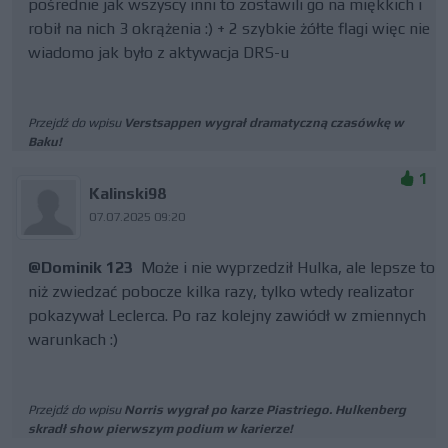
pośrednie jak wszyscy inni to zostawili go na miękkich i
robił na nich 3 okrążenia :) + 2 szybkie żółte flagi więc nie
wiadomo jak było z aktywacja DRS-u
Przejdź do wpisu
Verstsappen wygrał dramatyczną czasówkę w
Baku!
1
Kalinski98
07.07.2025 09:20
@Dominik 123
Może i nie wyprzedził Hulka, ale lepsze to
niż zwiedzać pobocze kilka razy, tylko wtedy realizator
pokazywał Leclerca. Po raz kolejny zawiódł w zmiennych
warunkach :)
Przejdź do wpisu
Norris wygrał po karze Piastriego. Hulkenberg
skradł show pierwszym podium w karierze!