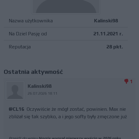
Nazwa użytkownika
Kalinski98
Na Dziel Pasję od
21.11.2021 r.
Reputacja
28 pkt.
Ostatnia aktywność
1
Kalinski98
26.07.2026 18:11
@CL16
Oczywiście że mógł zostać, powinien. Max nie
zbliżał się tak szybko, a i jego softy były zmęczone już
Przejdź do wpisu
Norris wygrał pierwszy wyścig w 2026 roku.