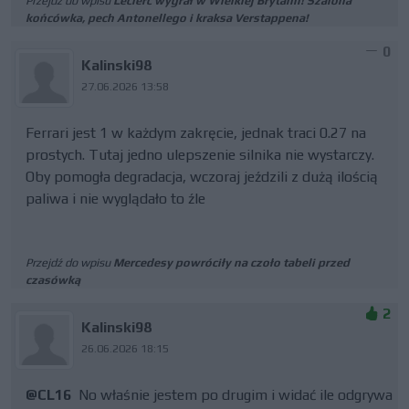
Przejdź do wpisu
Leclerc wygrał w Wielkiej Brytanii! Szalona
końcówka, pech Antonellego i kraksa Verstappena!
0
Kalinski98
27.06.2026 13:58
Ferrari jest 1 w każdym zakręcie, jednak traci 0.27 na
prostych. Tutaj jedno ulepszenie silnika nie wystarczy.
Oby pomogła degradacja, wczoraj jeździli z dużą ilością
paliwa i nie wyglądało to źle
Przejdź do wpisu
Mercedesy powróciły na czoło tabeli przed
czasówką
2
Kalinski98
26.06.2026 18:15
@CL16
No właśnie jestem po drugim i widać ile odgrywa