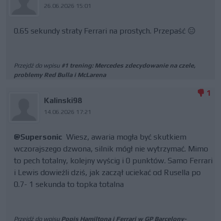
26.06.2026 15:01
0.65 sekundy straty Ferrari na prostych. Przepaść 😑
Przejdź do wpisu
#1 trening: Mercedes zdecydowanie na czele,
problemy Red Bulla i McLarena
1
Kalinski98
14.06.2026 17:21
@Supersonic
Wiesz, awaria mogła być skutkiem
wczorajszego dzwona, silnik mógł nie wytrzymać. Mimo
to pech totalny, kolejny wyścig i 0 punktów. Samo Ferrari
i Lewis dowieźli dziś, jak zaczął uciekać od Rusella po
0.7- 1 sekunda to topka totalna
Przejdź do wpisu
Popis Hamiltona i Ferrari w GP Barcelony-