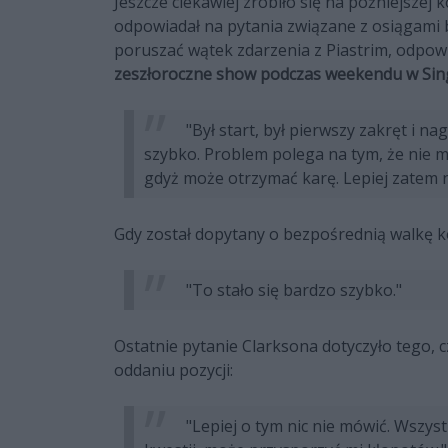
Jeszcze ciekawiej zrobiło się na późniejszej
odpowiadał na pytania związane z osiągami bo
poruszać wątek zdarzenia z Piastrim, odpow
zeszłoroczne show podczas weekendu w Sin
"Był start, był pierwszy zakręt i na
szybko. Problem polega na tym, że nie mo
gdyż może otrzymać karę. Lepiej zatem n
Gdy został dopytany o bezpośrednią walkę ko
"To stało się bardzo szybko."
Ostatnie pytanie Clarksona dotyczyło tego,
oddaniu pozycji:
"Lepiej o tym nic nie mówić. Wszys