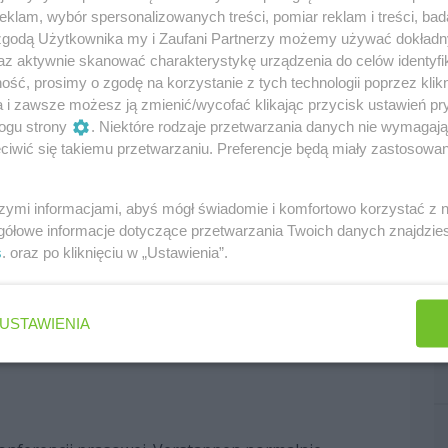
klam, wybór spersonalizowanych treści, pomiar reklam i treści, bad
 zgodą Użytkownika my i Zaufani Partnerzy możemy używać dokład
az aktywnie skanować charakterystykę urządzenia do celów identyfi
ść, prosimy o zgodę na korzystanie z tych technologii poprzez klikn
a i zawsze możesz ją zmienić/wycofać klikając przycisk ustawień pr
ogu strony
. Niektóre rodzaje przetwarzania danych nie wymagaj
iwić się takiemu przetwarzaniu. Preferencje będą miały zastosowania
szymi informacjami, abyś mógł świadomie i komfortowo korzystać z
gółowe informacje dotyczące przetwarzania Twoich danych znajdzi
s
. oraz po kliknięciu w „Ustawienia”.
USTAWIENIA