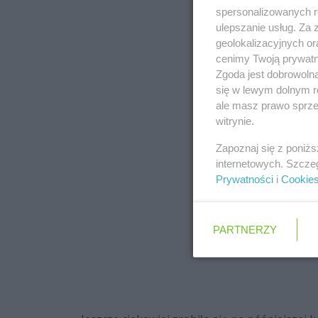
spersonalizowanych re
ulepszanie usług. Za
geolokalizacyjnych or
cenimy Twoją prywatno
Zgoda jest dobrowoln
się w lewym dolnym r
ale masz prawo sprzec
witrynie.
Zapoznaj się z poniż
internetowych. Szcze
Prywatności
i
Cookie
PARTNERZY