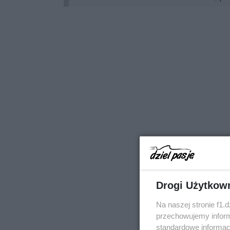
Drogi Użytkow
Na naszej stronie f1.
przechowujemy informa
standardowe informac