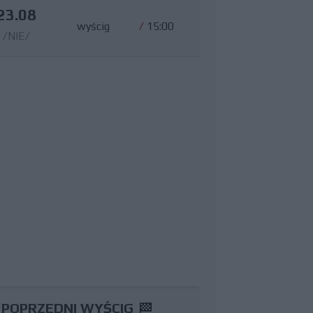
23.08
wyścig
/
15:00
/NIE/
POPRZEDNI WYŚCIG