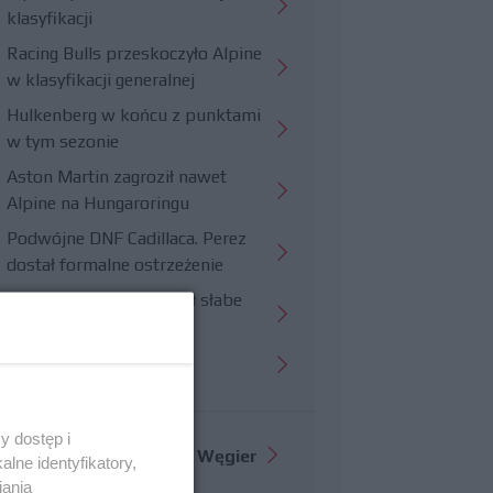
klasyfikacji
Racing Bulls przeskoczyło Alpine
w klasyfikacji generalnej
Hulkenberg w końcu z punktami
w tym sezonie
Aston Martin zagroził nawet
Alpine na Hungaroringu
Podwójne DNF Cadillaca. Perez
dostał formalne ostrzeżenie
Hungaroring potwierdził słabe
strony Williamsa
Trudny wyścig Haasa
y dostęp i
Więcej informacji o
GP Węgier
lne identyfikatory,
iania