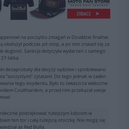
ppenowi na początku zmagań w Dżuddzie finalnie
ą obsłużył podczas pit-stop, a po nim znalazł się za
nie dogonić. Sankcja dotyczyła wydarzeń z samego
27-latka.
aki dezaprobaty dla decyzji sędziów i spodziewano
koma "soczystymi" cytatami. Do tego jednak w żaden
wania tego incydentu. Było to zwłaszcza widoczne
avidem Coulthardem, a przed nim przekazał swoje
mowi:
erdecznie podziękować tutejszym kibicom w
iam ten tor i całą tutejszą otoczkę. Nie mogę się
iedział as Red Bulla.