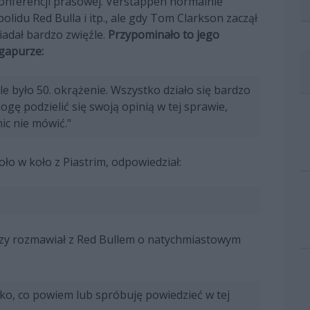
 konferencji prasowej. Verstappen normalnie
lidu Red Bulla i itp., ale gdy Tom Clarkson zaczął
iadał bardzo zwięźle.
Przypominało to jego
gapurze:
gle było 50. okrążenie. Wszystko działo się bardzo
gę podzielić się swoją opinią w tej sprawie,
ic nie mówić."
ło w koło z Piastrim, odpowiedział:
 czy rozmawiał z Red Bullem o natychmiastowym
tko, co powiem lub spróbuję powiedzieć w tej