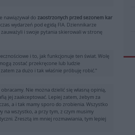
ie nawiązywał do
zaostrzonych przed sezonem kar
czas wydarzeń pod egidą FIA. Dziennikarze
zauważyli i swoje pytania skierowali w stronę
cznościowe i to, jak funkcjonuje ten świat. Wolę
 mogą zostać przekręcone lub ludzie
ć zatem za dużo i tak właśnie próbuję robić."
ę obracamy. Nie można dzielić się własną opinią,
afią jej zaakceptować. Lepiej zatem, żebym za
czas, a i tak mamy sporo do zrobienia. Wszystko
iwy na wszystko, a przy tym, z czym musimy
yczni. Zresztą im mniej rozmawiania, tym lepiej