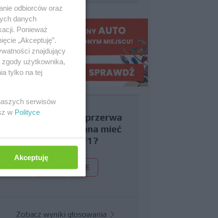
anie odbiorców oraz
nych danych
kacji. Ponieważ
ięcie „Akceptuję”.
ywatności znajdujący
ą zgody użytkownika,
 tylko na tej
 naszych serwisów
esz w
Polityce
Czy uważasz, że przerwa
wakacyjna powinna mieć
miejsce w F1?
Akceptuję
TAK
NIE
Zobacz wyniki głosowania