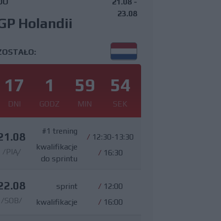
DO
21.08 -
23.08
GP Holandii
ZOSTAŁO:
17
1
59
53
DNI
GODZ
MIN
SEK
#1 trening
21.08
/
12:30-13:30
kwalifikacje
/PIĄ/
/
16:30
do sprintu
22.08
sprint
/
12:00
/SOB/
kwalifikacje
/
16:00