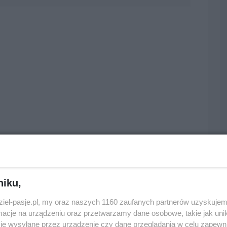
niku,
dziel-pasje.pl, my oraz naszych 1160 zaufanych partnerów uzyskujem
cje na urządzeniu oraz przetwarzamy dane osobowe, takie jak unika
je wysyłane przez urządzenie czy dane przeglądania w celu zapewn