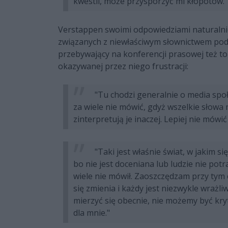
kwestii, może przysporzyć mi kłopotów."
Verstappen swoimi odpowiedziami naturaln
związanych z niewłaściwym słownictwem pod
przebywający na konferencji prasowej też to 
okazywanej przez niego frustracji:
"Tu chodzi generalnie o media społe
za wiele nie mówić, gdyż wszelkie słowa
zinterpretują je inaczej. Lepiej nie mówi
"Taki jest właśnie świat, w jakim si
bo nie jest doceniana lub ludzie nie potr
wiele nie mówił. Zaoszczędzam przy tym 
się zmienia i każdy jest niezwykle wrażl
mierzyć się obecnie, nie możemy być kryt
dla mnie."