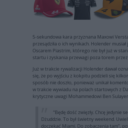
5-sekundowa kara przyznana Maxowi Versta
przesądziła o ich wynikach. Holender musiał j
Oscarem Piastrim, którego nie był już w sta
startu i zyskania przewagi poza torem przez 
Już w trakcie rywalizacji Holender dawał ozn
się, że po wyjściu z kokpitu podzieli się kil
sposób nie doszło, ponieważ unikał komento
w trakcie wywiadu na polach startowych z D
krytyczne uwagi Mohammedowi Ben Sulaye
"Będę dość zwięzły. Chcę jedynie s
Dżuddzie. To był świetny weekend. Uwielb
doczekać Miami. Do zobaczenia tam", pow