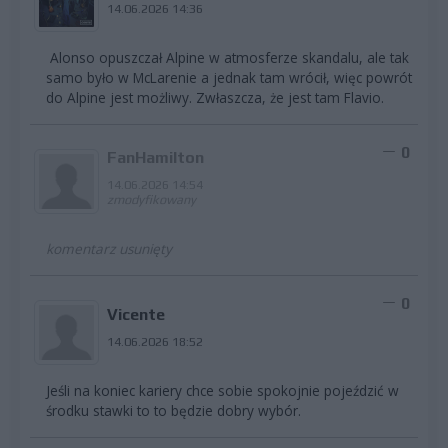
14.06.2026 14:36
Alonso opuszczał Alpine w atmosferze skandalu, ale tak
samo było w McLarenie a jednak tam wrócił, więc powrót
do Alpine jest możliwy. Zwłaszcza, że jest tam Flavio.
0
FanHamilton
14.06.2026 14:54
zmodyfikowany
komentarz usunięty
0
Vicente
14.06.2026 18:52
Jeśli na koniec kariery chce sobie spokojnie pojeździć w
środku stawki to to będzie dobry wybór.