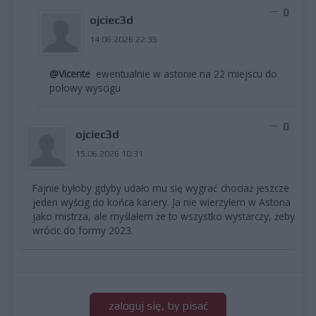
0
ojciec3d
14.06.2026 22:35
@Vicente
ewentualnie w astonie na 22 miejscu do
połowy wyscigu
0
ojciec3d
15.06.2026 10:31
Fajnie byłoby gdyby udało mu się wygrać chociaż jeszcze
jeden wyścig do końca kariery. Ja nie wierzyłem w Astona
jako mistrza, ale myślałem że to wszystko wystarczy, żeby
wrócic do formy 2023.
zaloguj się, by pisać