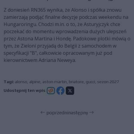
Z doniesień RN365 wynika, że Alonso i spółka znowu
zamierzają podjąć finalne decyzje podczas weekendu na
Hungaroringu. Chodzi m.in. o to, że Asturyjczyk chce
poczekać do momentu wprowadzenia dużych ulepszeń
przez Astona Martina i Hondę. Padokowe plotki mówią o
tym, że Zieloni przyjadą do Belgii z samochodem w
specyfikacji "B", całkowicie opracowanym już pod
kierownictwem Adriana Neweya.
Tagi:
alonso
,
alpine
,
aston martin
,
briatore
,
gucci
,
sezon 2027
Udostępnij ten wpis
poprzedni
następny