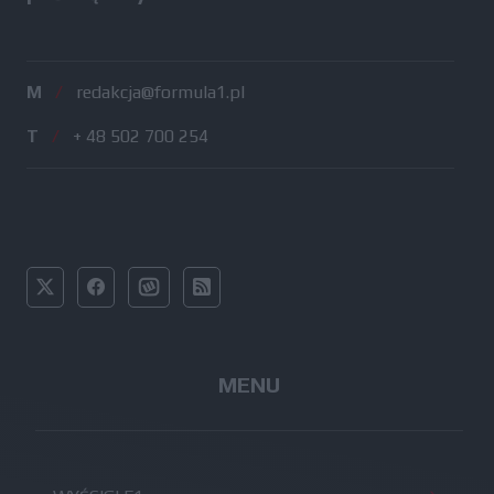
M
/
redakcja@formula1.pl
T
/
+ 48 502 700 254
MENU