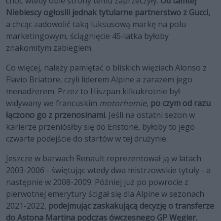
choć wtedy obie strony temu zaprzeczyły.
Od tamtej
Niebiescy ogłosili jednak tytularne partnerstwo z Gucci,
a chcąc zadowolić taką luksusową markę na polu
marketingowym, ściągnięcie 45-latka byłoby
znakomitym zabiegiem.
Co więcej, należy pamiętać o bliskich więziach Alonso z
Flavio Briatore, czyli liderem Alpine a zarazem jego
menadżerem. Przez to Hiszpan kilkukrotnie był
widywany we francuskim
motorhomie,
po czym od razu
łączono go z przenosinami.
Jeśli na ostatni sezon w
karierze przeniósłby się do Enstone, byłoby to jego
czwarte podejście do startów w tej drużynie.
Jeszcze w barwach Renault reprezentował ją w latach
2003-2006 - świętując wtedy dwa mistrzowskie tytuły - a
następnie w 2008-2009. Później już po powrocie z
pierwotnej emerytury ścigał się dla Alpine w sezonach
2021-2022,
podejmując zaskakującą decyzję o transferze
do Astona Martina podczas ówczesnego GP Węgier.