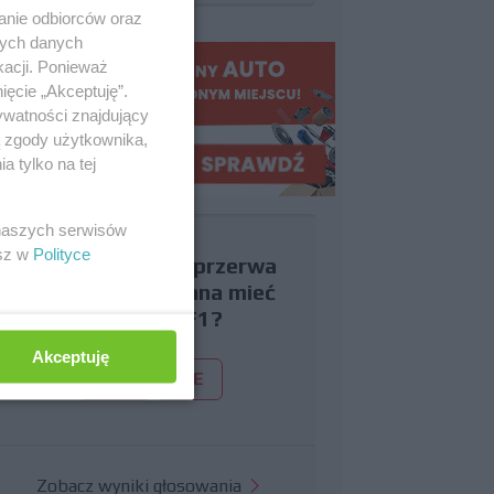
anie odbiorców oraz
nych danych
kacji. Ponieważ
ięcie „Akceptuję”.
ywatności znajdujący
ą zgody użytkownika,
 tylko na tej
 naszych serwisów
esz w
Polityce
Czy uważasz, że przerwa
wakacyjna powinna mieć
miejsce w F1?
Akceptuję
TAK
NIE
Zobacz wyniki głosowania