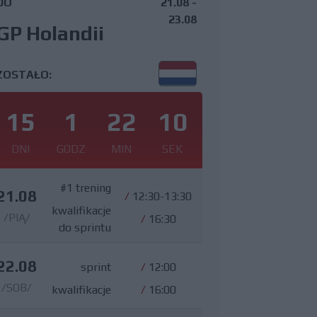
DO
21.08 -
23.08
GP Holandii
ZOSTAŁO:
15
1
22
9
DNI
GODZ
MIN
SEK
#1 trening
21.08
/
12:30-13:30
kwalifikacje
/PIĄ/
/
16:30
do sprintu
22.08
sprint
/
12:00
/SOB/
kwalifikacje
/
16:00