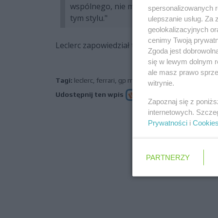
wspólnego, nie ma żadnych wymówek typ
spersonalizowanych re
tym stylu."
ulepszanie usług. Za
geolokalizacyjnych or
cenimy Twoją prywatno
Leclerc zapowiedział też, że zmierza pozost
Zgoda jest dobrowoln
się w lewym dolnym r
ale masz prawo sprzec
Tagi:
leclerc
,
ferrari
,
gp monako
,
wypadek
witrynie.
Udostępnij ten wpis
Zapoznaj się z poniż
internetowych. Szcze
Prywatności
i
Cookie
poprz
PARTNERZY