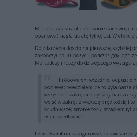
Monakijczyk stracił panowanie nad swoją m
opanować nagłą utratę tylnej osi. W efekcie w
Do zdarzenia doszło na pierwszej szybkiej pr
zakończył na 10. pozycji, podczas gdy jego z
Mercedesy i ruszy do dzisiejszego wyścigu z
"Próbowałem wcześniej odpuścić ha
ponieważ wiedziałem, że to była nasza gł
wszystkich zakrętach byliśmy bardzo szyb
wejść w zakręt z większą prędkością i to
brudniejszej stronie toru, straciłem tył bo
usprawiedliwiać."
Lewis Hamilton zasugerował, że kwestie inc