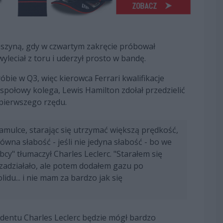
aszyną, gdy w czwartym zakręcie próbował
yleciał z toru i uderzył prosto w bandę.
óbie w Q3, więc kierowca Ferrari kwalifikacje
espołowy kolega, Lewis Hamilton zdołał przedzielić
 pierwszego rzędu.
mulce, starając się utrzymać większą prędkość,
ówna słabość - jeśli nie jedyna słabość - bo we
cy" tłumaczył Charles Leclerc. "Starałem się
 zadziałało, ale potem dodałem gazu po
lidu... i nie mam za bardzo jak się
ydentu Charles Leclerc będzie mógł bardzo