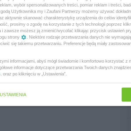
u szukanie punktu odniesienia czy cokolwiek w
klam, wybór spersonalizowanych treści, pomiar reklam i treści, bad
 zgodą Użytkownika my i Zaufani Partnerzy możemy używać dokład
az aktywnie skanować charakterystykę urządzenia do celów identyfi
ść, prosimy o zgodę na korzystanie z tych technologii poprzez klikn
ać przy tarczach od francuskiego producenta.
a i zawsze możesz ją zmienić/wycofać klikając przycisk ustawień pr
ogu strony
. Niektóre rodzaje przetwarzania danych nie wymagaj
iwić się takiemu przetwarzaniu. Preferencje będą miały zastosowania
szymi informacjami, abyś mógł świadomie i komfortowo korzystać z
gółowe informacje dotyczące przetwarzania Twoich danych znajdzi
s
. oraz po kliknięciu w „Ustawienia”.
edni
następny
USTAWIENIA