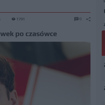
0
6
1791
mówek po czasówce