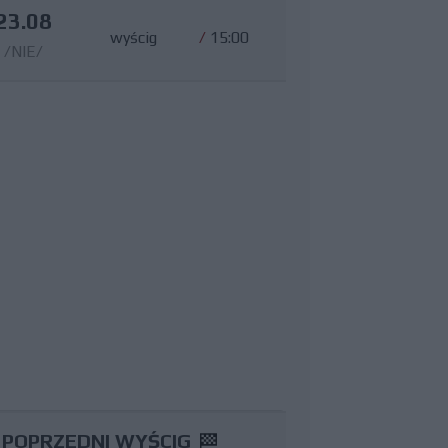
23.08
wyścig
/
15:00
/NIE/
POPRZEDNI WYŚCIG