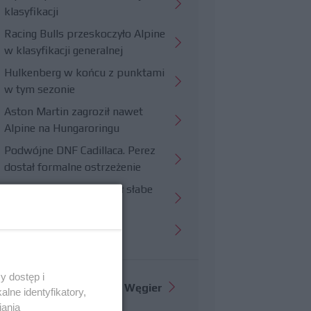
klasyfikacji
Racing Bulls przeskoczyło Alpine
w klasyfikacji generalnej
Hulkenberg w końcu z punktami
w tym sezonie
Aston Martin zagroził nawet
Alpine na Hungaroringu
Podwójne DNF Cadillaca. Perez
dostał formalne ostrzeżenie
Hungaroring potwierdził słabe
strony Williamsa
Trudny wyścig Haasa
y dostęp i
Więcej informacji o
GP Węgier
lne identyfikatory,
iania