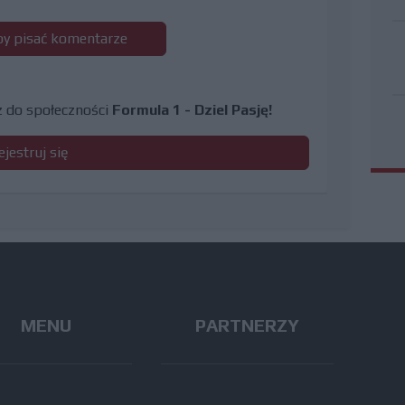
 by pisać komentarze
cz do społeczności
Formula 1 - Dziel Pasję!
ejestruj się
MENU
PARTNERZY