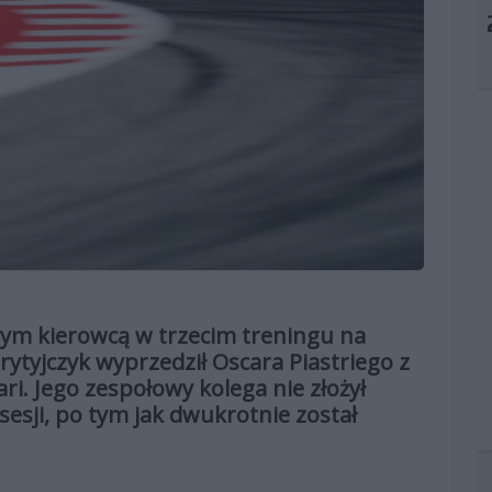
zym kierowcą w trzecim treningu na
ytyjczyk wyprzedził Oscara Piastriego z
ri. Jego zespołowy kolega nie złożył
esji, po tym jak dwukrotnie został