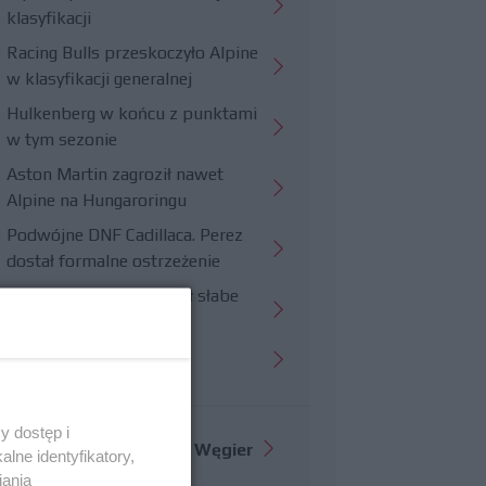
klasyfikacji
Racing Bulls przeskoczyło Alpine
w klasyfikacji generalnej
Hulkenberg w końcu z punktami
w tym sezonie
Aston Martin zagroził nawet
Alpine na Hungaroringu
Podwójne DNF Cadillaca. Perez
dostał formalne ostrzeżenie
Hungaroring potwierdził słabe
strony Williamsa
Trudny wyścig Haasa
y dostęp i
Więcej informacji o
GP Węgier
lne identyfikatory,
iania