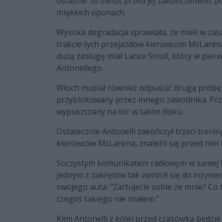
ostatnie 10 minut przed jej zakończeniem, p
miękkich oponach.
Wysoka degradacja sprawiała, że mieli w zas
trakcie tych przejazdów kierowcom McLarena 
dużą zasługę miał Lance Stroll, który w pie
Antonellego.
Włoch musiał również odpuścić drugą próbę 
przyblokowany przez innego zawodnika. Prz
wypuszczany na tor w takim tłoku.
Ostatecznie Antonelli zakończył trzeci trenin
kierowców McLarena, znaleźli się przed nim 
Soczystym komunikatem radiowym w samej koń
jednym z zakrętów tak zwrócił się do inżynie
swojego auta: "Żartujecie sobie ze mnie? Co
czegoś takiego nie miałem."
Kimi Antonelli z kolei przed czasówką będzie