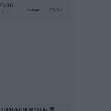
23.08
wyścig
/
15:00
/NIE/
POPRZEDNI WYŚCIG