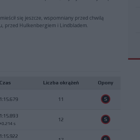
mieścił się jeszcze, wspomniany przed chwilą
cu, przed Hulkenbergiem i Lindbladem.
Czas
Liczba okrążeń
Opony
S
1:15.679
11
1:15.893
S
12
+0.214 s
1:15.922
S
17