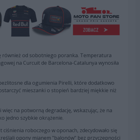
ę również od sobotniego poranka. Temperatura
ningowej na Curcuit de Barcelona-Catalunya wynosiła
bezlitosne dla ogumienia Pirelli, które dodatkowo
ostarczyć mieszanki o stopień bardziej miękkie niż
i więc na potworną degradację, wskazując, że na
ko jedno szybkie okrążenie.
rost ciśnienia roboczego w oponach, zdecydowało się
kreślali opony mianem "balonów" bez przyczepności