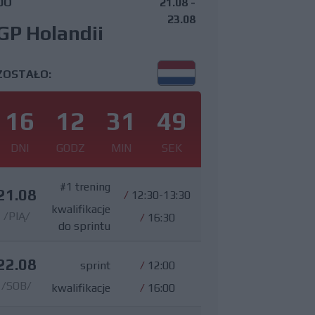
DO
21.08 -
23.08
GP Holandii
ZOSTAŁO:
16
12
31
48
DNI
GODZ
MIN
SEK
#1 trening
21.08
/
12:30-13:30
kwalifikacje
/PIĄ/
/
16:30
do sprintu
22.08
sprint
/
12:00
/SOB/
kwalifikacje
/
16:00