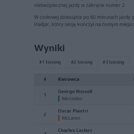
niebezpiecznej jazdy w zakręcie numer 2.
W czołowej dziesiątce po 60 minutach jazdy z
Hadjar, który sesję kończył na ósmym miejs
Wyniki
#1 trening
#2 trening
#3 trening
#
Kierowca
George Russell
1
Mercedes
Oscar Piastri
2
McLaren
Charles Leclerc
3