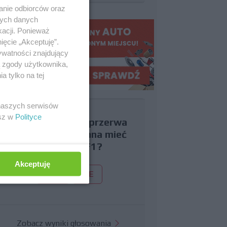
anie odbiorców oraz
nych danych
kacji. Ponieważ
ięcie „Akceptuję”.
ywatności znajdujący
ą zgody użytkownika,
 tylko na tej
 naszych serwisów
esz w
Polityce
Czy uważasz, że przerwa
wakacyjna powinna mieć
miejsce w F1?
Akceptuję
TAK
NIE
Zobacz wyniki głosowania