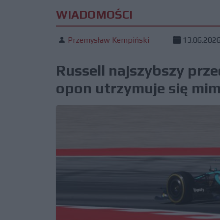
WIADOMOŚCI
Przemysław Kempiński
13.06.202
Russell najszybszy prz
opon utrzymuje się mimo