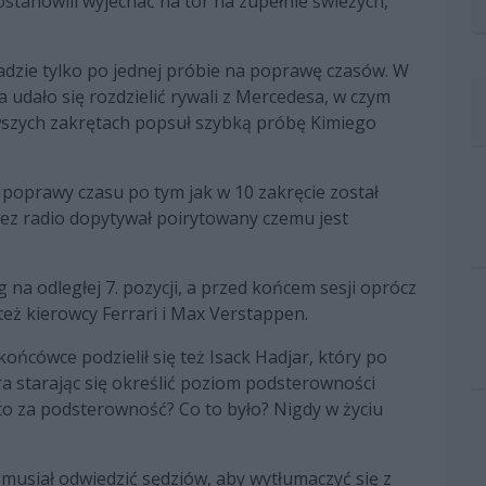
ostanowili wyjechać na tor na zupełnie świeżych,
adzie tylko po jednej próbie na poprawę czasów. W
udało się rozdzielić rywali z Mercedesa, w czym
rwszych zakrętach popsuł szybką próbę Kimiego
poprawy czasu po tym jak w 10 zakręcie został
ez radio dopytywał poirytowany czemu jest
g na odległej 7. pozycji, a przed końcem sesji oprócz
też kierowcy Ferrari i Max Verstappen.
cówce podzielił się też Isack Hadjar, który po
ra starając się określić poziom podsterowności
 to za podsterowność? Co to było? Nigdy w życiu
 musiał odwiedzić sędziów, aby wytłumaczyć się z