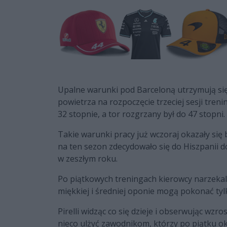
Upalne warunki pod Barceloną utrzymują si
powietrza na rozpoczęcie trzeciej sesji tre
32 stopnie, a tor rozgrzany był do 47 stopni.
Takie warunki pracy już wczoraj okazały się 
na ten sezon zdecydowało się do Hiszpanii d
w zeszłym roku.
Po piątkowych treningach kierowcy narzekal
miękkiej i średniej oponie mogą pokonać tyl
Pirelli widząc co się dzieje i obserwując wz
nieco ulżyć zawodnikom, którzy po piątku o