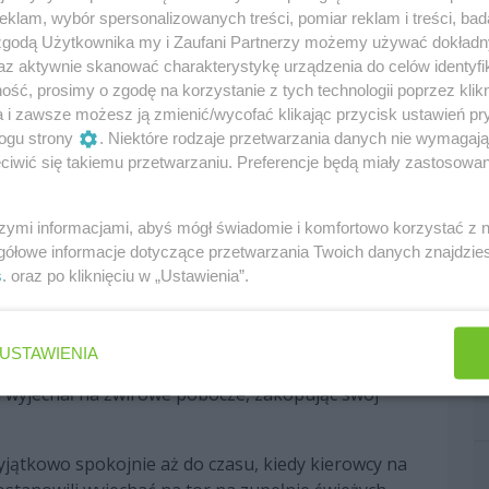
klam, wybór spersonalizowanych treści, pomiar reklam i treści, bad
 zgodą Użytkownika my i Zaufani Partnerzy możemy używać dokład
w czołówki najlepszym czasem dysponował Lando
az aktywnie skanować charakterystykę urządzenia do celów identyfi
a 0,1 sekundy tracił do niego Charles Leclerc.
ść, prosimy o zgodę na korzystanie z tych technologii poprzez klikn
a i zawsze możesz ją zmienić/wycofać klikając przycisk ustawień pr
y Mercedesa nie mieli problemu, aby awansować na
ogu strony
. Niektóre rodzaje przetwarzania danych nie wymagaj
oim przejeździe informował zespół, że nie miał na
iwić się takiemu przetwarzaniu. Preferencje będą miały zastosowania
zednie skrzydło było uszkodzone.
cia co może sugerować, że zmniejszenie ciśnienia w
szymi informacjami, abyś mógł świadomie i komfortowo korzystać z
i degradacja dalej pozostaje wysoka, a to sprawia,
gółowe informacje dotyczące przetwarzania Twoich danych znajdzi
po tylko jednej próbie na pokonanie szybkiego
s
. oraz po kliknięciu w „Ustawienia”.
się jedyna czerwona flaga. Winowajcą okazał się
USTAWIENIA
ie numer 10. Fin miał dużo szczęścia, w jego aucie
u wyjechał na żwirowe pobocze, zakopując swój
jątkowo spokojnie aż do czasu, kiedy kierowcy na