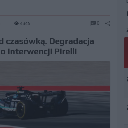
0
6
4345
ed czasówką. Degradacja
 interwencji Pirelli