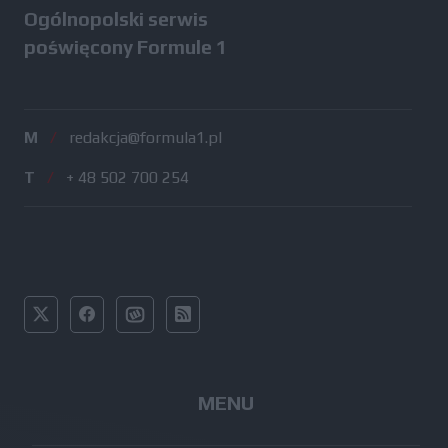
Ogólnopolski serwis
poświęcony Formule 1
M
/
redakcja@formula1.pl
T
/
+ 48 502 700 254
MENU