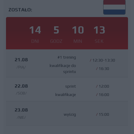
ZOSTAŁO:
14
5
10
12
DNI
GODZ
MIN
SEK
#1 trening
21.08
/
12:30-13:30
kwalifikacje do
/PIĄ/
/
16:30
sprintu
22.08
sprint
/
12:00
/SOB/
kwalifikacje
/
16:00
23.08
wyścig
/
15:00
/NIE/