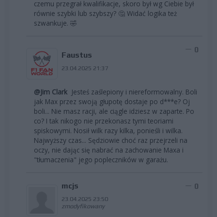
czemu przegrał kwalifikacje, skoro był wg Ciebie był
równie szybki lub szybszy? 🤔 Widać logika też
szwankuje. 🤣
0
Faustus
23.04.2025 21:37
@Jim Clark
Jesteś zaślepiony i niereformowalny. Boli
jak Max przez swoją głupotę dostaje po d***e? Oj
boli... Nie masz racji, ale ciągle idziesz w zaparte. Po
co? I tak nikogo nie przekonasz tymi teoriami
spiskowymi. Nosił wilk razy kilka, ponieśli i wilka.
Najwyższy czas... Sędziowie choć raz przejrzeli na
oczy, nie dając się nabrać na zachowanie Maxa i
"tłumaczenia" jego popleczników w garażu.
mcjs
0
23.04.2025 23:50
zmodyfikowany