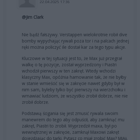
22.04.2025 17:36
@Jim Clark
Nie bądź fałszywy. Verstappen wielokrotnie robił dive
bomby wypychając rywali poza tor i na palcach jednej
ręki można policzyć ile dostał kar za tego typu akcje.
Kluczowe w tej sytuacji jest to, że Max już przegrał
walkę o tę pozycje, został wyprzedzony i Piastri
wchodził pierwszy w ten zakręt. Wtedy wchodzi
klasyczny Max, opóźnia hamowanie tak, że nie byłby
w stanie wmieścić się w zakręcie nawet gdyby był w
nim sam, byleby tylko być pierwszy na wierzchołku i
wmawiać ludziom, że wszystko zrobił dobrze, nie nie
zrobił dobrze.
Podstawą ścigania się jest zmusić rywala swoim
manewrem do tego aby odpuścił, aby zamknąć mu
zakręt, Piastri to zrobił. Wyprzedził maxa, był po
wewnętrznej w zakręcie, zamknął Maxowi zakręt
dojeżdżając do tarki. Pytasz co miał zrobić Max? MIAŁ