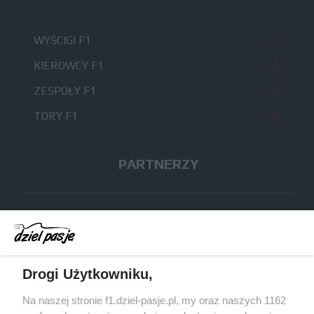
WYŚCIGI F1
KIEROWCY F1
ZESPOŁY F1
TORY F1
PARTNERZY
skijumping.pl
protipster.pl
Drogi Użytkowniku,
ruletka online
Na naszej stronie f1.dziel-pasje.pl, my oraz naszych 1162