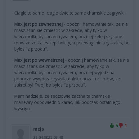
Ciagle to samo, ciagle dwie te same chamskie zagrywki.
Max jest po zewnetrznej
- opoznij hamowanie tak, ze nie
masz szan sie zmiescic w zakrecie, aby tylko w
wierzcholku byc przed rywalem, pozniej zetnij szykane i
mow ze zostales zepchniety, a przewagi nie uzyskales, bo
byles "z przodu".
Max jest po wewnetrznej
- opoznij hamowanie tak, ze nie
masz szans sie zmiescic w zakrecie, aby tylko w
wierzcholku byc przed rywalem, pozniej wyjedz na
pobocze wyworzac rywala daleko poza tor i mow, ze
zakret byl Twoj bo byles "z przodu".
Mam nadzieje, ze sedziowie zaczna te chamskie
manewry odpowiednio karac, jak podczas ostatniego
wyscigu.
5
1
mcjs
22.04.2025 09:48