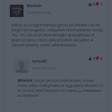
5
1
Markok
22.04.2025 12:02
Maksiu już przegrał startując gorzej od Oskarka i się nie
mógł z tym pogodzić, następnym razem powinien dostać
10s, 15s, 20s aż do drive-through i dyskwalifikacji. A
głupie przepisy o byciu dalej przednim skrzydłem w
zakręcie powinny zostać zaktualizowane.
2
0
tytus83
22.04.2025 21:42
@Markok
Ja bym jeszcze dodał przepis, że karę
trzeba odbyć maksymalnie w ciągu pięciu okrążeń. Co
to za kara, jeżeli kierowca ma szansę ją zniwelować
na dystansie?