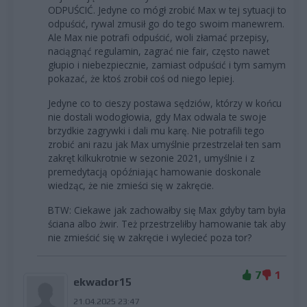
ODPUŚCIĆ. Jedyne co mógł zrobić Max w tej sytuacji to
odpuścić, rywal zmusił go do tego swoim manewrem.
Ale Max nie potrafi odpuścić, woli złamać przepisy,
naciągnąć regulamin, zagrać nie fair, często nawet
głupio i niebezpiecznie, zamiast odpuścić i tym samym
pokazać, że ktoś zrobił coś od niego lepiej.
Jedyne co to cieszy postawa sędziów, którzy w końcu
nie dostali wodogłowia, gdy Max odwala te swoje
brzydkie zagrywki i dali mu karę. Nie potrafili tego
zrobić ani razu jak Max umyślnie przestrzelał ten sam
zakręt kilkukrotnie w sezonie 2021, umyślnie i z
premedytacją opóźniając hamowanie doskonale
wiedząc, że nie zmieści się w zakręcie.
BTW: Ciekawe jak zachowałby się Max gdyby tam była
ściana albo żwir. Też przestrzeliłby hamowanie tak aby
nie zmieścić się w zakręcie i wylecieć poza tor?
7
1
ekwador15
21.04.2025 23:47