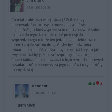
Jim Clark
21.04.2025 23:33
Co miał zrobić Max w tej sytuacji? Zniknąć czy
doprowadzić do kraksy, a może zatrzymać się i
przepuścić? Jak ktoś wyprzedza to musi zapewnić sobie
miejsce do tego. Nie może mieć pretensji do
wyprzedzanego o to że ten jedzie przed siebie swoim
torem i zajeżdzać mu drogi. Gdyby była odwrotna
sytuacja to nie dość, że Oscar by nie dostał kary, to jak
zwykle dostał by ją Max za "wypchnięcie" z zakrętu.
Robert Kubica fajnie opowiadał o logicznych i honorowych
zasadach, które panowały za jego czasów i o cyrku który
mamy dzisiaj.
2
2
Vendeur
22.04.2025 13:02
@Jim Clark