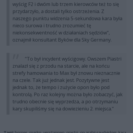
wyścig F2 i dwóm lub trzem kierowców też to się
przydarzyło, a dostali tylko ostrzeżenia. Z
naszego punktu widzenia 5-sekundowa kara była
nieco surowa i trudno zrozumieć tę
niekonsekwentność w działaniach sędziów",
oznajmił konsultant Byków dla Sky Germany.
"To był incydent wyścigowy. Owszem Piastri
znalazł się z przodu na starcie, ale na końcu
strefy hamowania to Max był znowu nieznacznie
na czele. Tak już jednak jest. Pozytywne jest
jednak to, że tempo i zużycie opon było pod
kontrolą. Po raz kolejny można było zobaczyć, jak
trudno obecnie się wyprzedza, a po otrzymaniu
kary skupiliśmy się na dowiezieniu 2. miejsca."
Tagi:
horner
,
marko
,
verstappen
,
piastri
,
gp arabii saudyjskiej
,
kara