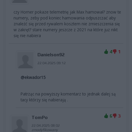
czy Horner pokaze telemetrię jak Max hamował? znow te
numery, zeby pod koniec hamowania odpuszczać aby
znaleźć się przed rywalem kosztem nie zmieszczenia się
w zakręt? stare numery jeszcze z 2021 na które juz nikt
się nie nabiera
4
1
Danielson92
22.04.2025 09:12
@ekwador15
Patrząc na powyższy komentarz to jednak dalej są
tacy którzy się nabierają .
6
3
TomPo
22.04.2025 08:02
zmodyfikowany