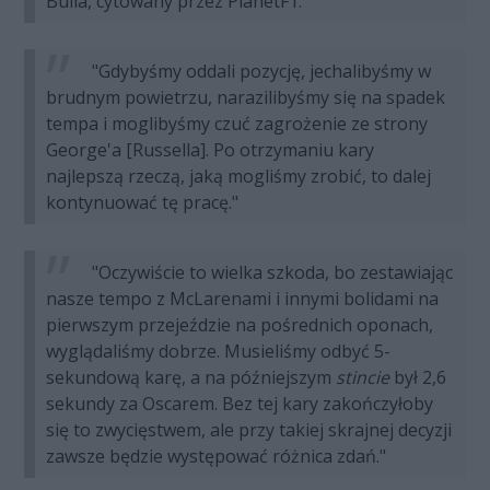
Bulla, cytowany przez PlanetF1.
"Gdybyśmy oddali pozycję, jechalibyśmy w
brudnym powietrzu, narazilibyśmy się na spadek
tempa i moglibyśmy czuć zagrożenie ze strony
George'a [Russella]. Po otrzymaniu kary
najlepszą rzeczą, jaką mogliśmy zrobić, to dalej
kontynuować tę pracę."
"Oczywiście to wielka szkoda, bo zestawiając
nasze tempo z McLarenami i innymi bolidami na
pierwszym przejeździe na pośrednich oponach,
wyglądaliśmy dobrze. Musieliśmy odbyć 5-
sekundową karę, a na późniejszym
stincie
był 2,6
sekundy za Oscarem. Bez tej kary zakończyłoby
się to zwycięstwem, ale przy takiej skrajnej decyzji
zawsze będzie występować różnica zdań."