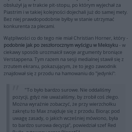
obsłużył ją w trakcie pit-stopu, po którym wyjechał za
Piastrim i w takiej kolejności dojechali już do samej mety.
Bez niej prawdopodobnie byłby w stanie utrzymać
konkurenta za plecami.
Wątpliwości co do tego nie miał Christian Horner, który -
podobnie jak po zeszłorocznym wyścigu w Meksyku
- w
ciekawy sposób urozmaicił swoje argumenty broniące
Verstappena. Tym razem na sesji medialnej stawił się z
zrzutem ekranu, pokazującym, że to jego zawodnik
znajdował się z przodu na hamowaniu do "jedynki":
"To było bardzo surowe. Nie oddaliśmy
pozycji, gdyż nie uważaliśmy, by zrobił coś złego.
Można wyraźnie zobaczyć, że przy wierzchołku
zakrętu to Max znajduje się z przodu. Biorąc pod
uwagę zasady, o jakich wcześniej mówiono, była
to bardzo surowa decyzja", powiedział szef Red