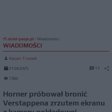
f1.dziel-pasje.pl
/
Wiadomości
WIADOMOŚCI
Kacper Trzosek
13
21.04.2025
7366
Horner próbował bronić
Verstappena zrzutem ekranu
z kamery pokładowej