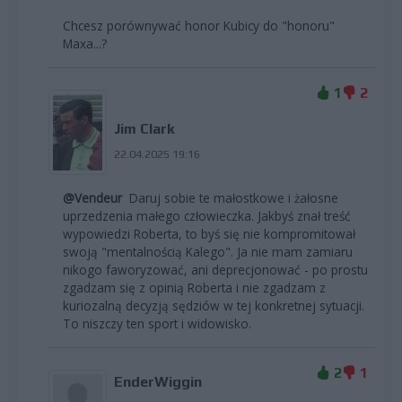
Chcesz porównywać honor Kubicy do "honoru"
Maxa...?
1
2
Jim Clark
22.04.2025 19:16
@Vendeur
Daruj sobie te małostkowe i żałosne
uprzedzenia małego człowieczka. Jakbyś znał treść
wypowiedzi Roberta, to byś się nie kompromitował
swoją "mentalnością Kalego". Ja nie mam zamiaru
nikogo faworyzować, ani deprecjonować - po prostu
zgadzam się z opinią Roberta i nie zgadzam z
kuriozalną decyzją sędziów w tej konkretnej sytuacji.
To niszczy ten sport i widowisko.
2
1
EnderWiggin