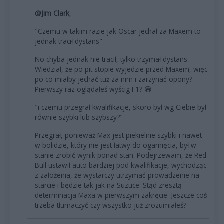
@Jim Clark
,
"Czemu w takim razie jak Oscar jechał za Maxem to
jednak tracił dystans"
No chyba jednak nie tracił, tylko trzymał dystans.
Wiedział, że po pit stopie wyjedzie przed Maxem, więc
po co miałby jechać tuż za nim i zarzynać opony?
Pierwszy raz oglądałeś wyścig F1? 😅
"i czemu przegrał kwalifikacje, skoro był wg Ciebie był
równie szybki lub szybszy?"
Przegrał, ponieważ Max jest piekielnie szybki i nawet
w bolidzie, który nie jest łatwy do ogarnięcia, był w
stanie zrobić wynik ponad stan. Podejrzewam, że Red
Bull ustawił auto bardziej pod kwalifikacje, wychodząc
z założenia, że wystarczy utrzymać prowadzenie na
starcie i będzie tak jak na Suzuce. Stąd zresztą
determinacja Maxa w pierwszym zakręcie. Jeszcze coś
trzeba tłumaczyć czy wszystko już zrozumiałeś?