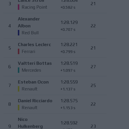
Lance Stroll
1:28.004
3
21
Racing Point
+0.582 s
Alexander
1:28.129
4
Albon
22
+0.707 s
Red Bull
Charles Leclerc
1:28.221
5
21
Ferrari
+0.799 s
Valtteri Bottas
1:28.519
6
27
Mercedes
+1.097 s
Esteban Ocon
1:28.559
7
25
Renault
+1.137 s
Daniel Ricciardo
1:28.575
8
22
Renault
+1.153 s
Nico
1:28.592
9
Hulkenberg
23