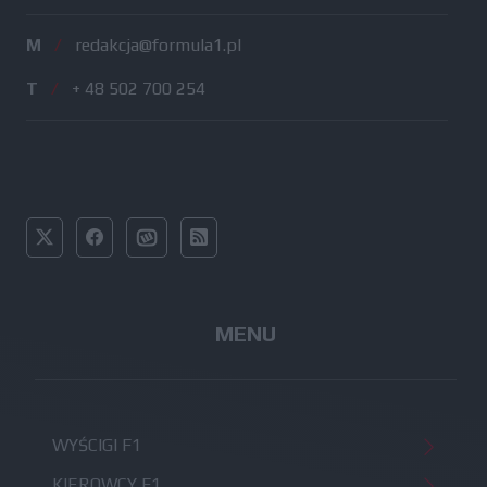
M
/
redakcja@formula1.pl
T
/
+ 48 502 700 254
MENU
WYŚCIGI F1
KIEROWCY F1