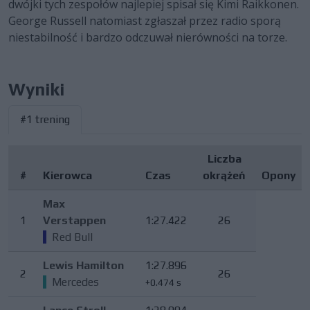
dwójki tych zespołów najlepiej spisał się Kimi Raikkonen.
George Russell natomiast zgłaszał przez radio sporą
niestabilność i bardzo odczuwał nierówności na torze.
Wyniki
#1 trening
Liczba
#
Kierowca
Czas
okrążeń
Opony
Max
1
Verstappen
1:27.422
26
Red Bull
Lewis Hamilton
1:27.896
2
26
Mercedes
+0.474 s