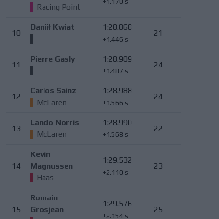
+1.170 s
Racing Point
Daniił Kwiat
1:28.868
10
21
+1.446 s
Pierre Gasly
1:28.909
11
24
+1.487 s
Carlos Sainz
1:28.988
12
24
McLaren
+1.566 s
Lando Norris
1:28.990
13
22
McLaren
+1.568 s
Kevin
1:29.532
14
Magnussen
23
+2.110 s
Haas
Romain
1:29.576
15
Grosjean
25
+2.154 s