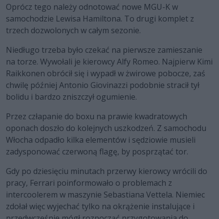
Oprócz tego należy odnotować nowe MGU-K w
samochodzie Lewisa Hamiltona. To drugi komplet z
trzech dozwolonych w całym sezonie.
Niedługo trzeba było czekać na pierwsze zamieszanie
na torze. Wywołali je kierowcy Alfy Romeo. Najpierw Kimi
Raikkonen obrócił się i wypadł w żwirowe pobocze, zaś
chwilę później Antonio Giovinazzi podobnie stracił tył
bolidu i bardzo zniszczył ogumienie.
Przez człapanie do boxu na prawie kwadratowych
oponach doszło do kolejnych uszkodzeń. Z samochodu
Włocha odpadło kilka elementów i sędziowie musieli
zadysponować czerwoną flagę, by posprzątać tor.
Gdy po dziesięciu minutach przerwy kierowcy wrócili do
pracy, Ferrari poinformowało o problemach z
intercoolerem w maszynie Sebastiana Vettela. Niemiec
zdołał więc wyjechać tylko na okrążenie instalujące i
przedwcześnie mógł rozpocząć przygotowania do