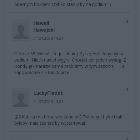
obecnym bolidem szybko stanął by na podium :)
0
Hawaii
Hawajski
31.07.2020 14:21
Dobrze SF. Widać , że jest lepiej. Życzę Hulk żeby był na
podium. Niech nawet wygra. Chociaż ten jeden wyścig. Z
Hondą jak narazie same problemy w tym sezonie.........a
zapowiadało się tak dobrze.
0
LuckyFindet
31.07.2020 14:21
@3 Kubica ma teraz weekend w DTM, więc chyba i tak
byłaby mała szansa by wystartował