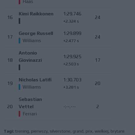
Haas
Kimi Raikkonen
1:29.746
16
24
+2.324 s
George Russell
1:29.899
17
24
Williams
+2.477 s
Antonio
1:29.925
18
Giovinazzi
17
+2.503 s
Nicholas Latifi
1:30.703
19
20
Williams
+3.281 s
Sebastian
20
Vettel
-:--.---
2
Ferrari
Tagi:
trening
,
pierwszy
,
silverstone
,
grand
,
prix
,
wielkiej
,
brytanii