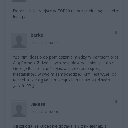
Dobrze Hulk . Miejsce w TOP10 na początek a będzie tylko
lepiej .
0
berko
31.07.2020 14:17
"Za nimi doszło do pomieszania między Williamsem oraz
Alfą Romeo. Z dwójki tych zespołów najlepiej spisał się
George Russell, choć zgłaszał przez radio sporą
niestabilność w swoim samochodzie." Kimi jest wyżej od
Russell'a. Nie oglądałem sesji, ale musiało się dziać w
garażu RP ;)
0
Jakusa
31.07.2020 14:19
Ajj szkoda, źe Kubek nie dogadał się z RP jednak, z