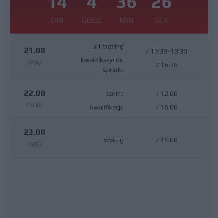
14
4
36
25
DNI
GODZ
MIN
SEK
#1 trening
21.08
/
12:30-13:30
kwalifikacje do
/PIĄ/
/
16:30
sprintu
22.08
sprint
/
12:00
/SOB/
kwalifikacje
/
16:00
23.08
wyścig
/
15:00
/NIE/