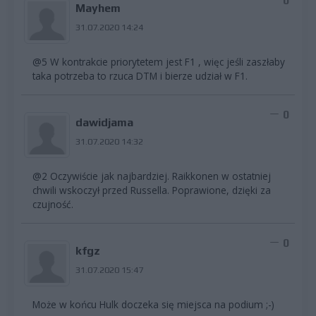
0
Mayhem
31.07.2020 14:24
@5 W kontrakcie priorytetem jest F1 , więc jeśli zaszłaby
taka potrzeba to rzuca DTM i bierze udział w F1.
0
dawidjama
31.07.2020 14:32
@2 Oczywiście jak najbardziej. Raikkonen w ostatniej
chwili wskoczył przed Russella. Poprawione, dzięki za
czujność.
0
kfgz
31.07.2020 15:47
Może w końcu Hulk doczeka się miejsca na podium ;-)