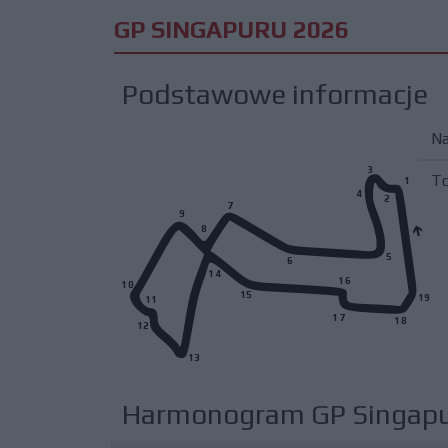
GP SINGAPURU 2026
Podstawowe informacje
N
3
T
1
4
2
7
9
8
5
6
14
16
10
15
19
11
17
18
12
13
Harmonogram GP Singap