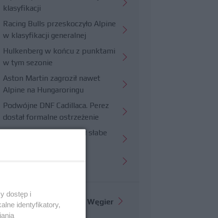
klasyfikacji
Racing Bulls przeskoczyło Alpine
w klasyfikacji generalnej
Hulkenberg w końcu z punktami
w tym sezonie
Aston Martin zagroził nawet
Alpine na Hungaroringu
Podwójne DNF Cadillaca. Perez
dostał formalne ostrzeżenie
Hungaroring potwierdził słabe
strony Williamsa
Trudny wyścig Haasa
y dostęp i
Więcej informacji o
GP Węgier
lne identyfikatory,
iania