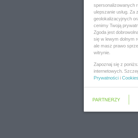
spersonalizowanych re
ulepszanie usług. Za
geolokalizacyjnych or
cenimy Twoją prywatno
Zgoda jest dobrowoln
się w lewym dolnym r
ale masz prawo sprzec
witrynie.
Zapoznaj się z poniż
internetowych. Szcze
Prywatności
i
Cookie
PARTNERZY