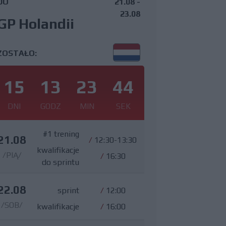
DO
21.08 -
23.08
GP Holandii
ZOSTAŁO:
15
13
23
41
DNI
GODZ
MIN
SEK
#1 trening
21.08
/
12:30-13:30
kwalifikacje
/PIĄ/
/
16:30
do sprintu
22.08
sprint
/
12:00
/SOB/
kwalifikacje
/
16:00