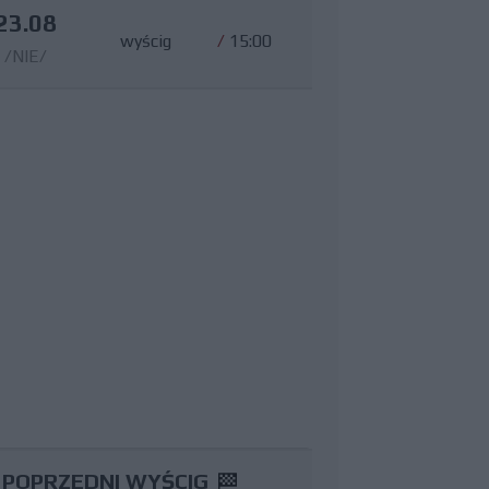
23.08
wyścig
/
15:00
/NIE/
POPRZEDNI WYŚCIG