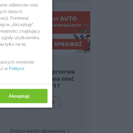
anie odbiorców oraz
nych danych
kacji. Ponieważ
ięcie „Akceptuję”.
ywatności znajdujący
ą zgody użytkownika,
 tylko na tej
 naszych serwisów
esz w
Polityce
Czy uważasz, że przerwa
wakacyjna powinna mieć
miejsce w F1?
Akceptuję
TAK
NIE
Zobacz wyniki głosowania