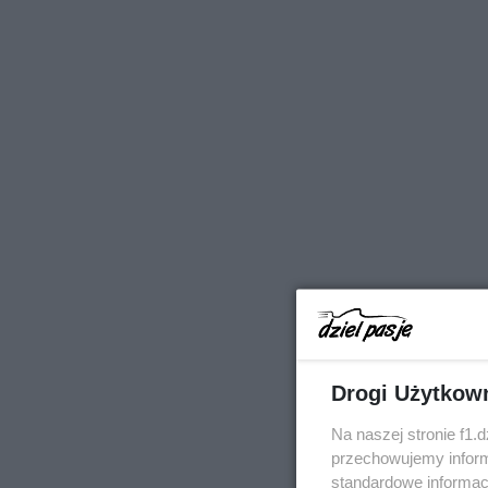
Drogi Użytkow
Na naszej stronie f1.
przechowujemy informa
standardowe informac