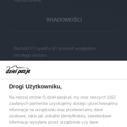
ruletka online
WIADOMOŚCI
Dochód F1 spadł o 61 procent względem
zeszłego sezonu
Obecne silniki muszą polegać na uczących się
algorytmach?
Honda uświadomiła sobie skalę problemów z
Drogi Użytkowniku,
silnikiem dopiero w styczniu
Audi planuje wprowadzić jeszcze cztery duże
Na naszej stronie f1.dziel-pasje.pl, my oraz naszych 1162
pakiety poprawek w 2026 roku
zaufanych partnerów uzyskujemy dostęp i przechowujemy
informacje na urządzeniu oraz przetwarzamy dane
Gasly dołączył do krytyki obecnych
osobowe, takie jak unikalne identyfikatory, standardowe
samochodów F1
informacje wysyłane przez urządzenie czy dane