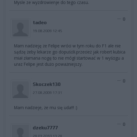
Mysle ze wyzdrowienje do tego czasu.
0
tadeo
19.08.2009 12:45
Mam nadzieję że Felipe wróci w tym roku do F1 ale nie
sądzę żeby lekarze go dopuścili.przecież jak robert kubica
miał złamana nogę to nie mógł startować w 1 wyścigu a
uraz Felipe jest dużo poważniejszy.
0
Skoczek130
27.08.2009 17:31
Mam nadzieje, że mu się uda!!! :)
0
dzeku7777
28.03.2010 13:28