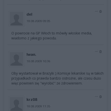
0
del
18.08.2009 09:05
O powrocie na GP Włoch to mówiły włoskie media,
wiadomo z jakiego powodu.
0
Iwan.
18.08.2009 10:36
Oby wystartował w Brazylii :) Komisje lekarskie są w takich
przypadkach co prawda bardzo ostrożne, ale czasu dużo
więc powinien się "wyrobić" ze zdrowieniem.
0
krz08
18.08.2009 11:35