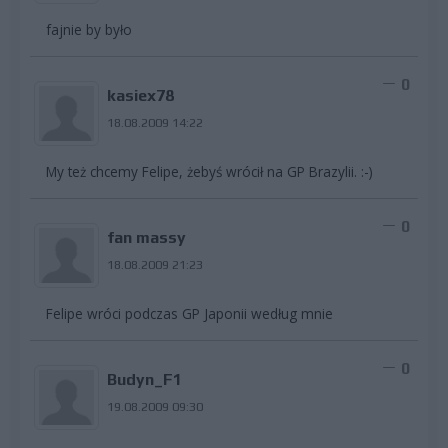
fajnie by było
0
kasiex78
18.08.2009 14:22
My też chcemy Felipe, żebyś wrócił na GP Brazylii. :-)
0
fan massy
18.08.2009 21:23
Felipe wróci podczas GP Japonii według mnie
0
Budyn_F1
19.08.2009 09:30