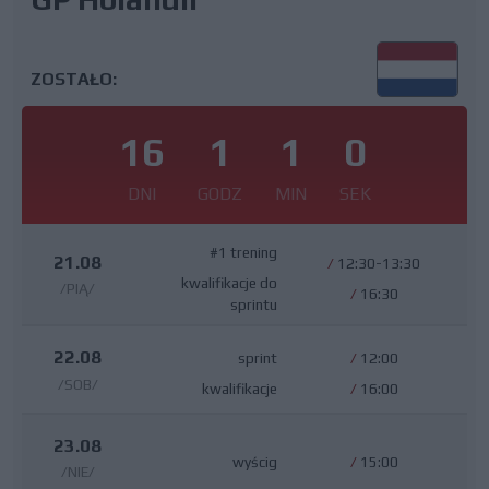
ZOSTAŁO:
16
1
0
59
DNI
GODZ
MIN
SEK
#1 trening
21.08
/
12:30-13:30
kwalifikacje do
/PIĄ/
/
16:30
sprintu
22.08
sprint
/
12:00
/SOB/
kwalifikacje
/
16:00
23.08
wyścig
/
15:00
/NIE/