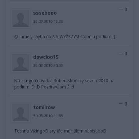
0
sssebooo
28.03.2010 18:22
@ lamer, chyba na NAJWYŻSZYM stopniu podium ;]
0
dawcioo15
28.03.2010 20:35
No z tego co widać Robert skończy sezon 2010 na
podium :D :D Pozdrawiam ;] :d
0
tomiirow
30.03.2010 21:35
Techno Viking xD sry ale musiałem napisać xD