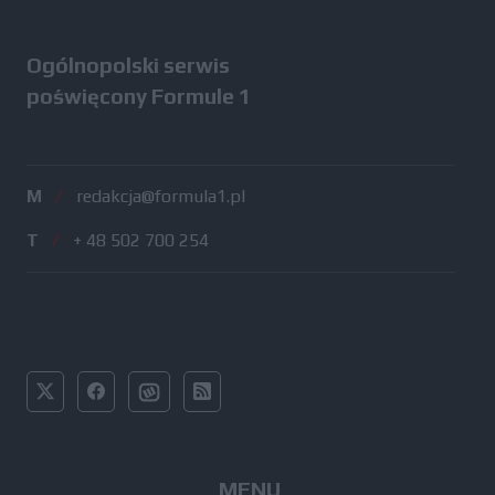
Ogólnopolski serwis
poświęcony Formule 1
M
/
redakcja@formula1.pl
T
/
+ 48 502 700 254
MENU