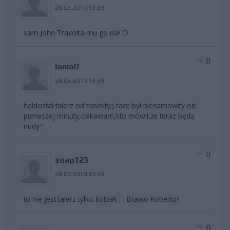
28.03.2010 13:39
sam John Travolta mu go dał :D
0
loniaD
28.03.2010 13:39
ha!dostał talerz od travolty;) race był niesamowity od
pierwszej minuty,ciekawam,kto mówił,że teraz będą
nudy?
0
soap123
28.03.2010 13:43
to nie jest talerz tylko kołpak ; ] Brawo Roberto!!
0