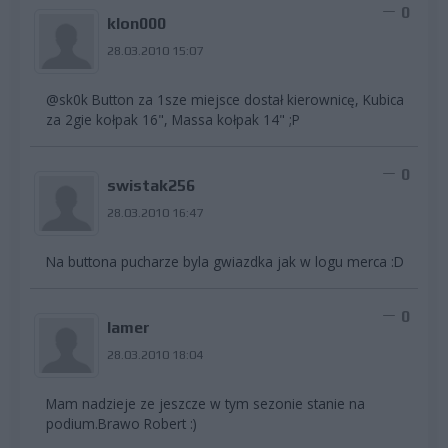
0
klon000
28.03.2010 15:07
@sk0k Button za 1sze miejsce dostał kierownicę, Kubica
za 2gie kołpak 16", Massa kołpak 14" ;P
0
swistak256
28.03.2010 16:47
Na buttona pucharze byla gwiazdka jak w logu merca :D
0
Iamer
28.03.2010 18:04
Mam nadzieje ze jeszcze w tym sezonie stanie na
podium.Brawo Robert :)