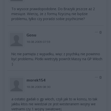
To wysoce prawdopodobne. Do Brazylii jeszcze aż 2
miesiące. Wierzę, że z formą fizyczną nie będzie
problemu, tylko czy poradzi sobie psychicznie?
0
Gosu
18.08.2009 07:59
Nic nie pamięta z wypadku, więc z psychiką nie powinno
być problemu. Plotki wietrzyły powrót Massy na GP Włoch
:)
0
morek154
18.08.2009 08:30
a ostatio gadali o gp włoch, czyli jak to w koncu, to tak
jakbu ktos nie wiedział ze jest westeranem wojny we
vietnami czy 1 wojny swiatowej