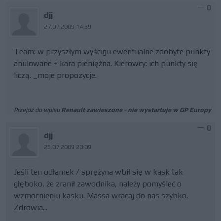
0
djj
27.07.2009 14:39
Team: w przyszłym wyścigu ewentualne zdobyte punkty
anulowane + kara pieniężna. Kierowcy: ich punkty się
liczą. _moje propozycje.
Przejdź do wpisu
Renault zawieszone - nie wystartuje w GP Europy
0
djj
25.07.2009 20:09
Jeśli ten odłamek / sprężyna wbił się w kask tak
głęboko, że zranił zawodnika, należy pomyśleć o
wzmocnieniu kasku. Massa wracaj do nas szybko.
Zdrowia...