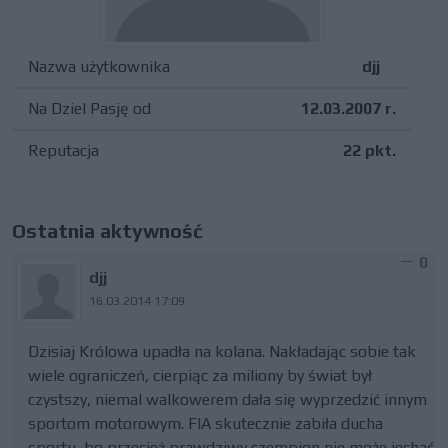
Nazwa użytkownika
djj
Na Dziel Pasję od
12.03.2007 r.
Reputacja
22 pkt.
Ostatnia aktywność
0
djj
16.03.2014 17:09
Dzisiaj Królowa upadła na kolana. Nakładając sobie tak
wiele ograniczeń, cierpiąc za miliony by świat był
czystszy, niemal walkowerem dała się wyprzedzić innym
sportom motorowym. FIA skutecznie zabiła ducha
sportu, bo przecież prawdziwy czempion nie może jechać