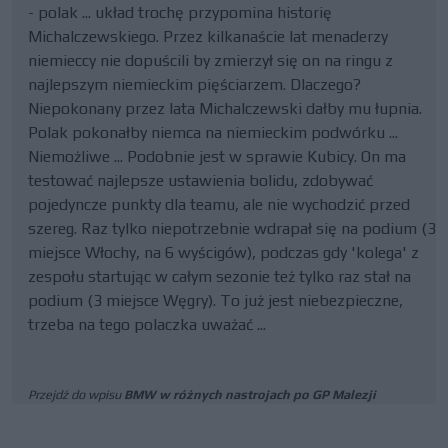
- polak ... układ trochę przypomina historię
Michalczewskiego. Przez kilkanaście lat menaderzy
niemieccy nie dopuścili by zmierzył się on na ringu z
najlepszym niemieckim pięściarzem. Dlaczego?
Niepokonany przez lata Michalczewski dałby mu łupnia.
Polak pokonałby niemca na niemieckim podwórku ...
Niemożliwe ... Podobnie jest w sprawie Kubicy. On ma
testować najlepsze ustawienia bolidu, zdobywać
pojedyncze punkty dla teamu, ale nie wychodzić przed
szereg. Raz tylko niepotrzebnie wdrapał się na podium (3
miejsce Włochy, na 6 wyścigów), podczas gdy 'kolega' z
zespołu startując w całym sezonie też tylko raz stał na
podium (3 miejsce Węgry). To już jest niebezpieczne,
trzeba na tego polaczka uważać ...
Przejdź do wpisu
BMW w różnych nastrojach po GP Malezji