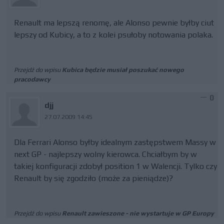
Renault ma lepszą renomę, ale Alonso pewnie byłby ciut
lepszy od Kubicy, a to z kolei psułoby notowania polaka.
Przejdź do wpisu
Kubica będzie musiał poszukać nowego
pracodawcy
0
djj
27.07.2009 14:45
Dla Ferrari Alonso byłby idealnym zastępstwem Massy w
next GP - najlepszy wolny kierowca. Chciałbym by w
takiej konfiguracji zdobył position 1 w Walencji. Tylko czy
Renault by się zgodziło (może za pieniądze)?
Przejdź do wpisu
Renault zawieszone - nie wystartuje w GP Europy