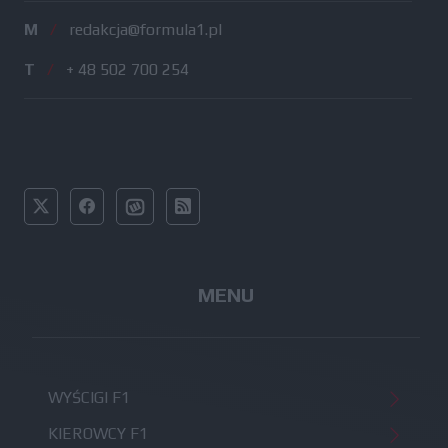
M
/
redakcja@formula1.pl
T
/
+ 48 502 700 254
MENU
WYŚCIGI F1
KIEROWCY F1