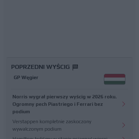
POPRZEDNI WYŚCIG
GP Węgier
Norris wygrał pierwszy wyścig w 2026 roku.
Ogromny pech Piastriego i Ferrari bez
podium
Verstappen kompletnie zaskoczony
wywalczonym podium
Hamilton: byliśmy w stanie osiągnąć więcej