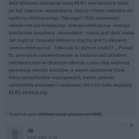
Jeśli Williams dopracuje swój KERS mechaniczny może
on być znacznie wydajniejszy, lżejszy i mniej zawodny od
systemu elektrycznego. Dlaczego? Otóż sprawność
układu energia kinetyczna : energia elektryczna : energia
kinetyczna (prądnica : akumulator : silnik) jest dość niska.
Jak mądrze zauważył Williams zbędny jest tu element
'eneria elektryczna'. Tylko jak to dobrze zrobić? ... Ponad
to, pieniądze zainwestowane w badania nad układem
mechanicznym w dłuższym okresie czasu dają większą
gwarancje zwrotu kosztów, a nawet zarobienia (inne
klasy samochodów wyścigowych, kiedyś pewnie
samochody osobowe i ciężarowe, etc.) niż mało-wydajny
KERS elektryczny.
Przejdź do wpisu
Williams wciąż pracuje nad KERS
0
djj
29.07.2009 12:28