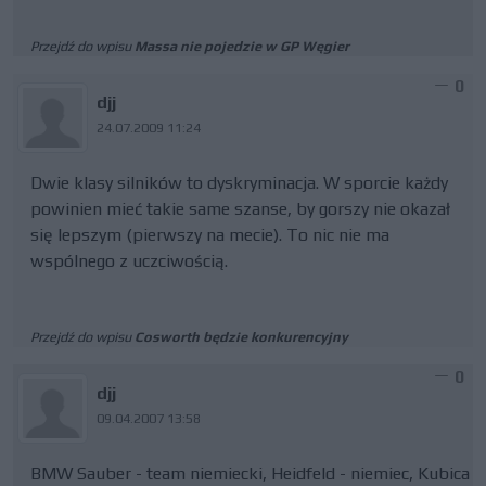
Przejdź do wpisu
Massa nie pojedzie w GP Węgier
0
djj
24.07.2009 11:24
Dwie klasy silników to dyskryminacja. W sporcie każdy
powinien mieć takie same szanse, by gorszy nie okazał
się lepszym (pierwszy na mecie). To nic nie ma
wspólnego z uczciwością.
Przejdź do wpisu
Cosworth będzie konkurencyjny
0
djj
09.04.2007 13:58
BMW Sauber - team niemiecki, Heidfeld - niemiec, Kubica