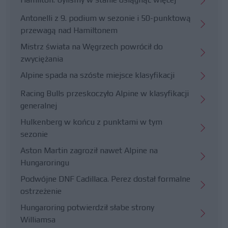
Antonelli z 9. podium w sezonie i 50-punktową
przewagą nad Hamiltonem
Mistrz świata na Węgrzech powrócił do
zwyciężania
Alpine spada na szóste miejsce klasyfikacji
Racing Bulls przeskoczyło Alpine w klasyfikacji
generalnej
Hulkenberg w końcu z punktami w tym
sezonie
Aston Martin zagroził nawet Alpine na
Hungaroringu
Podwójne DNF Cadillaca. Perez dostał formalne
ostrzeżenie
Hungaroring potwierdził słabe strony
Williamsa