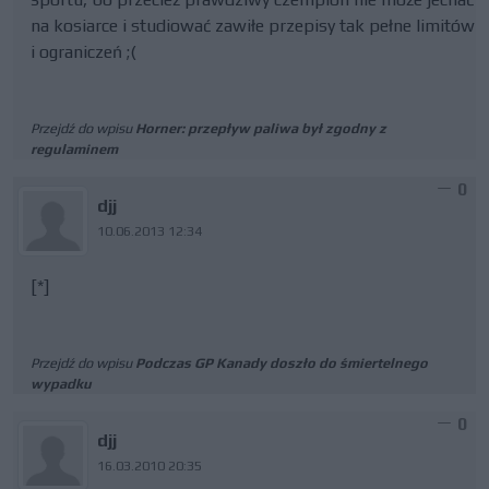
na kosiarce i studiować zawiłe przepisy tak pełne limitów
i ograniczeń ;(
Przejdź do wpisu
Horner: przepływ paliwa był zgodny z
regulaminem
0
djj
10.06.2013 12:34
[*]
Przejdź do wpisu
Podczas GP Kanady doszło do śmiertelnego
wypadku
0
djj
16.03.2010 20:35