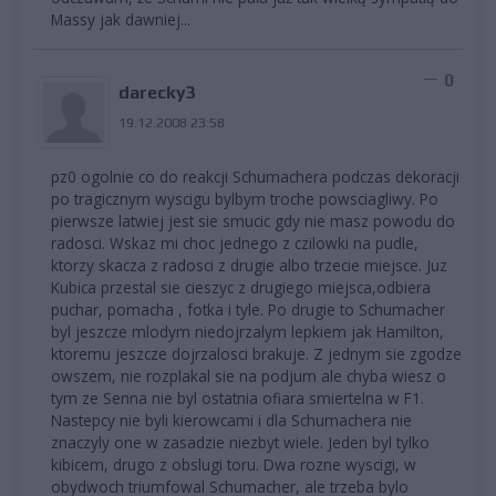
Massy jak dawniej...
0
darecky3
19.12.2008 23:58
pz0 ogolnie co do reakcji Schumachera podczas dekoracji
po tragicznym wyscigu bylbym troche powsciagliwy. Po
pierwsze latwiej jest sie smucic gdy nie masz powodu do
radosci. Wskaz mi choc jednego z czilowki na pudle,
ktorzy skacza z radosci z drugie albo trzecie miejsce. Juz
Kubica przestal sie cieszyc z drugiego miejsca,odbiera
puchar, pomacha , fotka i tyle. Po drugie to Schumacher
byl jeszcze mlodym niedojrzalym lepkiem jak Hamilton,
ktoremu jeszcze dojrzalosci brakuje. Z jednym sie zgodze
owszem, nie rozplakal sie na podjum ale chyba wiesz o
tym ze Senna nie byl ostatnia ofiara smiertelna w F1.
Nastepcy nie byli kierowcami i dla Schumachera nie
znaczyly one w zasadzie niezbyt wiele. Jeden byl tylko
kibicem, drugo z obslugi toru. Dwa rozne wyscigi, w
obydwoch triumfowal Schumacher, ale trzeba bylo