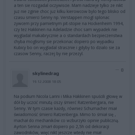
a ten sie rozgadal oczywiscie. Mam nadzieje tylko ze nikt
juz nie zginie choc juz kilku kierowcow bylo tego blisko od
czasu smierci Senny np. Verstappen mogl splonac
zywcem przy pamietnym pit-stopie na Hockenheim 1994,
czy tez Hakkinen na Adelaidzie choc sam wypadek nie
wygladal makabrycznie a o standardach bezpieczenstwa
chyba moglismy sie przekonac dopiero po wypadku
Kubicy bo on wygladal strasznie i gdyby to dzialo sie za
czasow Senny, raczej by nie przezyl.
0
skylinedrag
19.12.2008 18:05
Na podium Nicola Larini i Mika Häkkinen spuścili głowę w
dół by uczcić minutą ciszy śmierć Ratzenbergara, nie
Senny. W tym czasie każdy, również Schumacher miał
świadomość śmierci Ratzenberga. Mimo to śmiał się ,
machał do mechaników co wzburzyło opinie publiczną.
Ayrton Senna zmarł dopiero po 2,5h od dekoracji
zawodników, więc nikt jeszcze wtedy nie miał