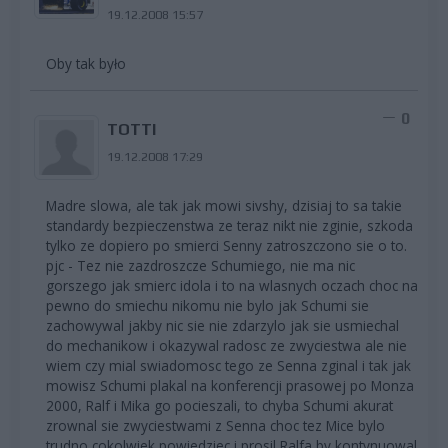
19.12.2008 15:57
Oby tak było
0
TOTTI
19.12.2008 17:29
Madre slowa, ale tak jak mowi sivshy, dzisiaj to sa takie
standardy bezpieczenstwa ze teraz nikt nie zginie, szkoda
tylko ze dopiero po smierci Senny zatroszczono sie o to.
pjc - Tez nie zazdroszcze Schumiego, nie ma nic
gorszego jak smierc idola i to na wlasnych oczach choc na
pewno do smiechu nikomu nie bylo jak Schumi sie
zachowywal jakby nic sie nie zdarzylo jak sie usmiechal
do mechanikow i okazywal radosc ze zwyciestwa ale nie
wiem czy mial swiadomosc tego ze Senna zginal i tak jak
mowisz Schumi plakal na konferencji prasowej po Monza
2000, Ralf i Mika go pocieszali, to chyba Schumi akurat
zrownal sie zwyciestwami z Senna choc tez Mice bylo
trudno cokolwiek powiedziec i prosil Ralfa by kontynuowal