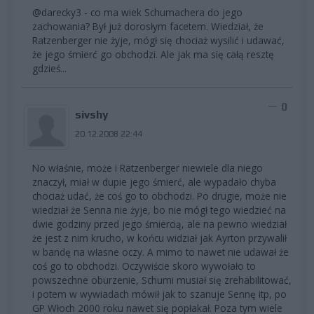
@darecky3 - co ma wiek Schumachera do jego
zachowania? Był już dorosłym facetem. Wiedział, że
Ratzenberger nie żyje, mógł się chociaż wysilić i udawać,
że jego śmierć go obchodzi. Ale jak ma się całą resztę
gdzieś...
0
sivshy
20.12.2008 22:44
No właśnie, może i Ratzenberger niewiele dla niego
znaczył, miał w dupie jego śmierć, ale wypadało chyba
chociaż udać, że coś go to obchodzi. Po drugie, może nie
wiedział że Senna nie żyje, bo nie mógł tego wiedzieć na
dwie godziny przed jego śmiercią, ale na pewno wiedział
że jest z nim krucho, w końcu widział jak Ayrton przywalił
w bandę na własne oczy. A mimo to nawet nie udawał że
coś go to obchodzi. Oczywiście skoro wywołało to
powszechne oburzenie, Schumi musiał się zrehabilitować,
i potem w wywiadach mówił jak to szanuje Sennę itp, po
GP Włoch 2000 roku nawet się popłakał. Poza tym wiele