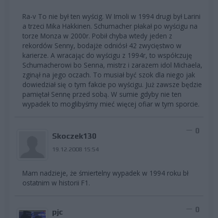
Ra-v To nie był ten wyścig. W Imoli w 1994 drugi był Larini
a trzeci Mika Hakkinen. Schumacher płakał po wyścigu na
torze Monza w 2000r. Pobił chyba wtedy jeden z
rekordów Senny, bodajże odniósł 42 zwycięstwo w
karierze. A wracając do wyścigu z 1994r, to współczuję
Schumacherowi bo Senna, mistrz i zarazem idol Michaela,
zginął na jego oczach. To musiał być szok dla niego jak
dowiedział się o tym fakcie po wyścigu. Już zawsze będzie
pamiętał Sennę przed sobą. W sumie gdyby nie ten
wypadek to moglibyśmy mieć więcej ofiar w tym sporcie.
0
Skoczek130
19.12.2008 15:54
Mam nadzieje, że śmiertelny wypadek w 1994 roku bł
ostatnim w historii F1.
0
pjc