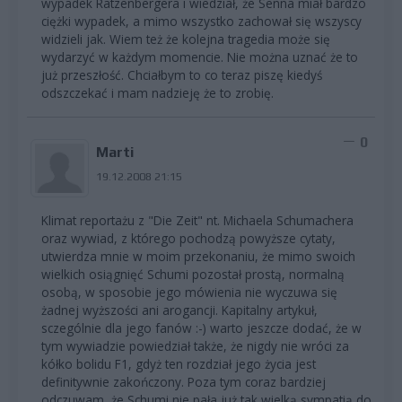
wypadek Ratzenbergera i wiedział, że Senna miał bardzo
ciężki wypadek, a mimo wszystko zachował się wszyscy
widzieli jak. Wiem też że kolejna tragedia może się
wydarzyć w każdym momencie. Nie można uznać że to
już przeszłość. Chciałbym to co teraz piszę kiedyś
odszczekać i mam nadzieję że to zrobię.
0
Marti
19.12.2008 21:15
Klimat reportażu z "Die Zeit" nt. Michaela Schumachera
oraz wywiad, z którego pochodzą powyższe cytaty,
utwierdza mnie w moim przekonaniu, że mimo swoich
wielkich osiągnięć Schumi pozostał prostą, normalną
osobą, w sposobie jego mówienia nie wyczuwa się
żadnej wyższości ani arogancji. Kapitalny artykuł,
sczególnie dla jego fanów :-) warto jeszcze dodać, że w
tym wywiadzie powiedział także, że nigdy nie wróci za
kółko bolidu F1, gdyż ten rozdział jego życia jest
definitywnie zakończony. Poza tym coraz bardziej
odczuwam, że Schumi nie pała już tak wielką sympatią do