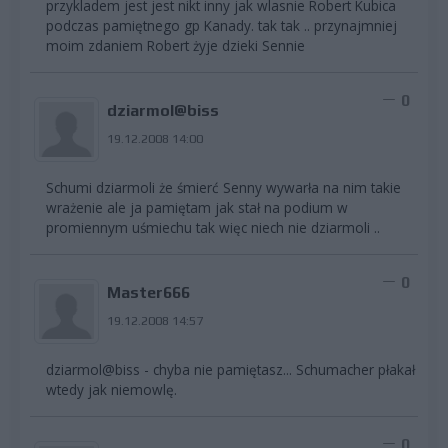
przykladem jest jest nikt inny jak wlasnie Robert Kubica
podczas pamiętnego gp Kanady. tak tak .. przynajmniej
moim zdaniem Robert żyje dzieki Sennie
0
dziarmol@biss
19.12.2008 14:00
Schumi dziarmoli że śmierć Senny wywarła na nim takie
wrażenie ale ja pamiętam jak stał na podium w
promiennym uśmiechu tak więc niech nie dziarmoli ..
0
Master666
19.12.2008 14:57
dziarmol@biss - chyba nie pamiętasz... Schumacher płakał
wtedy jak niemowlę.
0