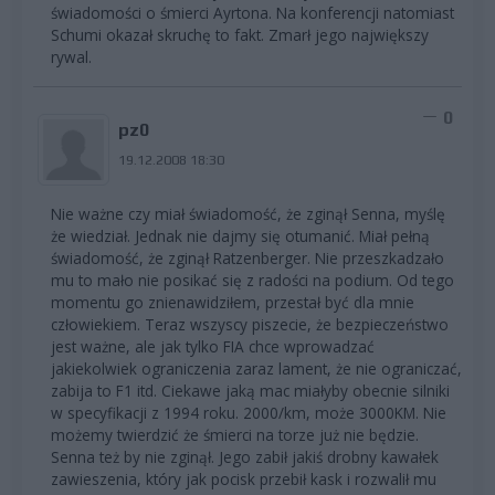
świadomości o śmierci Ayrtona. Na konferencji natomiast
Schumi okazał skruchę to fakt. Zmarł jego największy
rywal.
0
pz0
19.12.2008 18:30
Nie ważne czy miał świadomość, że zginął Senna, myślę
że wiedział. Jednak nie dajmy się otumanić. Miał pełną
świadomość, że zginął Ratzenberger. Nie przeszkadzało
mu to mało nie posikać się z radości na podium. Od tego
momentu go znienawidziłem, przestał być dla mnie
człowiekiem. Teraz wszyscy piszecie, że bezpieczeństwo
jest ważne, ale jak tylko FIA chce wprowadzać
jakiekolwiek ograniczenia zaraz lament, że nie ograniczać,
zabija to F1 itd. Ciekawe jaką mac miałyby obecnie silniki
w specyfikacji z 1994 roku. 2000/km, może 3000KM. Nie
możemy twierdzić że śmierci na torze już nie będzie.
Senna też by nie zginął. Jego zabił jakiś drobny kawałek
zawieszenia, który jak pocisk przebił kask i rozwalił mu