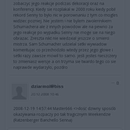
zobaczyc jego reakcje podczas dekoracji oraz na
konferencji. Kiedy sie rozplakal w 2000 roku kiedy pobil
rekord Senny to bylo nic w porownaniu z tym co mogles
widziec pozniej. Nie jestem i nie bylem zwolennikiem
Schumachera ale z innych powodow ale na pewno za
jego reakcje po wypadku Senny nie moge sie na niego
obrazac. Zreszta nikt nie wiedzxial jeszcze o smierci
mistrza. Sam Schumacher udzielal setki wywiadow
komentujac co przechodzilo wtedy przez jego glowe i
setki razy zawsze mowil to samo. jesli jestes nieszczery
to zmieniasz wersje a on trzyma sie twardo tego co sie
naprawde wydarzylo, pozdro
0
dziarmol@biss
20.12.2008 10:46
2008-12-19 14:57:44 Master666 <
>dość dziwny sposób
okazywania rozpaczy po tak tragicznym Weekendzie
(Ratzenberger Barichello Senna)