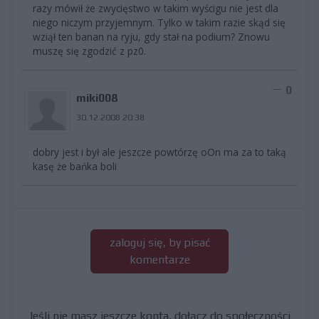
razy mówił że zwycięstwo w takim wyścigu nie jest dla
niego niczym przyjemnym. Tylko w takim razie skąd się
wziął ten banan na ryju, gdy stał na podium? Znowu
muszę się zgodzić z pz0.
0
miki008
30.12.2008 20:38
dobry jest i był ale jeszcze powtórzę oOn ma za to taką
kasę że bańka boli
zaloguj się, by pisać
komentarze
Jeśli nie masz jeszcze konta, dołącz do społeczności