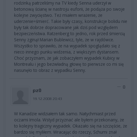
rodzinką patrzeliśmy na TV kiedy Senna uderzył w
betonową ścianę w nastroju euforii, że podąża po swoje
kolejne zwycięstwo. Też miałem wrażenie, że
uderzenie=śmierć. Takie były czasy, konstrukcje bolidu nie
były tak dobrze dopracowane jak dziś pod względem
bezpieczeństwa. Ratzenberg to jedno, rok przed śmiercią
Senny zginął Marian Bublewicz, tyle, że w rajdówce.
Wszystko to sprawiło, że na wypadek spoglądało się z
nieco innego punku widzenia, z większym dystansem.
Choć przyznam, że jak zobaczyłem wypadek Kubicy w
Montrealu i jego bezwładną głowę to pierwsze co mi się
nasunęło to obraz z wypadku Senny.
0
pz0
19.12.2008 20:43
W Kanadzie widziałem tak samo. Natychmiast przed
oczami Imola. Wstyd przyznać ale byłem przekonany, że
to kolejny tragiczny wypadek. Okazało się na szczęście, że
bardzo się myliłem. Wracając do rzeczy, Schumi znał