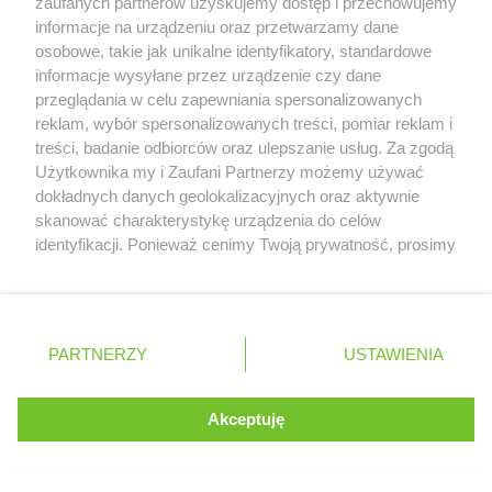
zaufanych partnerów uzyskujemy dostęp i przechowujemy
informacje na urządzeniu oraz przetwarzamy dane
Czy uważasz, że przerwa wakacyjna
osobowe, takie jak unikalne identyfikatory, standardowe
powinna mieć miejsce w F1?
informacje wysyłane przez urządzenie czy dane
przeglądania w celu zapewniania spersonalizowanych
TAK
NIE
reklam, wybór spersonalizowanych treści, pomiar reklam i
treści, badanie odbiorców oraz ulepszanie usług. Za zgodą
Serwis internetowy, z którego korzystasz, używa plików
Użytkownika my i Zaufani Partnerzy możemy używać
cookies. Są to pliki instalowane w urządzeniach
dokładnych danych geolokalizacyjnych oraz aktywnie
końcowych osób korzystających z serwisu, w celu
skanować charakterystykę urządzenia do celów
Zobacz wyniki głosowania
administrowania serwisem, poprawy jakości
identyfikacji. Ponieważ cenimy Twoją prywatność, prosimy
świadczonych usług w tym dostosowania treści serwisu
o zgodę na korzystanie z tych technologii poprzez
do preferencji użytkownika, utrzymania sesji
kliknięcie „Akceptuję”. Zgoda jest dobrowolna i zawsze
użytkownika oraz dla celów statystycznych i
możesz ją zmienić/wycofać klikając przycisk ustawień
targetowania behawioralnego reklamy.
TESTY
2026
prywatności znajdujący się w lewym dolnym rogu strony
PARTNERZY
Dowiedz się więcej o naszej polityce
USTAWIENIA
. Niektóre rodzaje przetwarzania danych nie wymagają
prywatności
zgody użytkownika, ale masz prawo sprzeciwić się
Bahrajn
18.02
takiemu przetwarzaniu. Preferencje będą miały
Akceptuję
ROZUMIEM
zastosowania tylko na tej witrynie.
Bahrajn
19.02
Zapoznaj się z poniższymi informacjami, abyś mógł