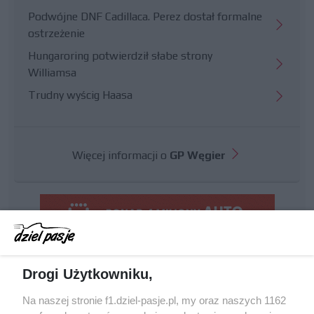
Podwójne DNF Cadillaca. Perez dostał formalne
ostrzeżenie
Hungaroring potwierdził słabe strony
Williamsa
Trudny wyścig Haasa
Więcej informacji o
GP Węgier
Drogi Użytkowniku,
Na naszej stronie f1.dziel-pasje.pl, my oraz naszych 1162