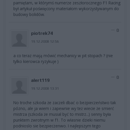
pamiętam, w którymś numerze zeszłorocznego F1 Racing
był artykuł poświęcony materiałom wykorzystywanym do
budowy bolidów.
0
piotrek74
19.12.2008 12:56
a co teraz mają mówić mechanicy w pit stopach ? (nie
tylko kierowca ryzykuje )
0
alert119
19.12.2008 13:31
No troche szkoda że zaczeli dbać o bezpieczeństwo tak
pózno, ale ja wiem i zapewnie wy też wiecie że smierć
mistrza (szkoda że musial być to mistrz...) senny była
punktem zwrotnym w f1. To własnie dzieki niemu
podnioslo sie bezpieczenwo. I najlepszym tego