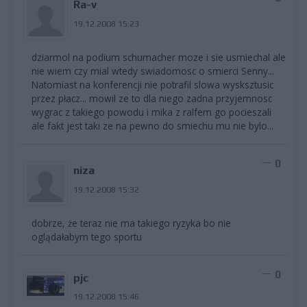
Ra-v
19.12.2008 15:23
dziarmol na podium schumacher moze i sie usmiechal ale
nie wiem czy mial wtedy swiadomosc o smierci Senny...
Natomiast na konferencji nie potrafil slowa wysksztusic
przez płacz... mowil ze to dla niego zadna przyjemnosc
wygrac z takiego powodu i mika z ralfem go pocieszali
ale fakt jest taki ze na pewno do smiechu mu nie bylo...
0
niza
19.12.2008 15:32
dobrze, że teraz nie ma takiego ryzyka bo nie
oglądałabym tego sportu
0
pjc
19.12.2008 15:46