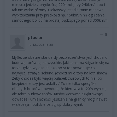
miejscu jedzie z prędkością 220km/h, czy 240km/h, bo i
tak nie widać różnicy. Ciekawszy jest dla mnie manewr
wyprzedzania przy prędkości np. 150km/h niż oglądanie
samotnego bolidu na prostej pędzącego ponad 300km/h.
0
ptasior
19.12.2008 18:38
Myśle, że obecne standardy bezpieczeństwa jeśli chodzi o
budowę torów są za wysokie. Jaki sens ma ściganie się na
torze, gdzie wyjazd daleko poza tor powoduje co
najwyżej stratę 5 sekund. (chodzi mi o tory na lotniskach).
Żeby chociaż było więcej pułapek żwirowych to nie, bo
bezpieczniejszy jest asfalt ;-/ To nie tylko specyfika
obenych bolidów powoduje, że kierowca to 20% wyniku,
ale także budowa torów. Kiedyś kierowca dzięki swojej
odwadze i umiejętności jeżdżenia na granicy mógł nawet
w słabszym bolidzie osiągnąć dobry wynik.