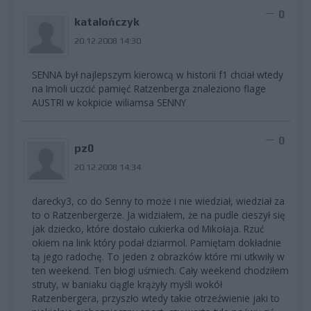
0
katalończyk
20.12.2008 14:30
SENNA był najlepszym kierowcą w historii f1 chciał wtedy
na Imoli uczcić pamięć Ratzenberga znaleziono flage
AUSTRI w kokpicie wiliamsa SENNY
0
pz0
20.12.2008 14:34
darecky3, co do Senny to może i nie wiedział, wiedział za
to o Ratzenbergerze. Ja widziałem, że na pudle cieszył się
jak dziecko, które dostało cukierka od Mikołaja. Rzuć
okiem na link który podał dziarmol. Pamiętam dokładnie
tą jego radochę. To jeden z obrazków które mi utkwiły w
ten weekend. Ten błogi uśmiech. Cały weekend chodziłem
struty, w baniaku ciągle krążyły myśli wokół
Ratzenbergera, przyszło wtedy takie otrzeźwienie jaki to