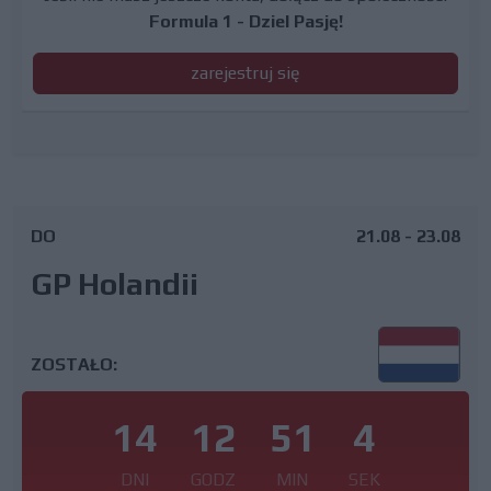
Formula 1 - Dziel Pasję!
zarejestruj się
DO
21.08 - 23.08
GP Holandii
ZOSTAŁO:
14
12
51
3
DNI
GODZ
MIN
SEK