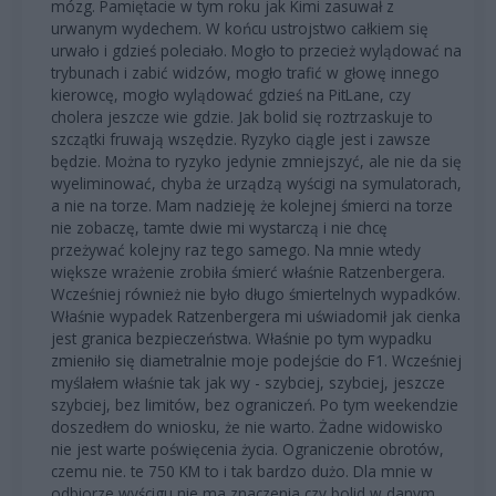
mózg. Pamiętacie w tym roku jak Kimi zasuwał z
urwanym wydechem. W końcu ustrojstwo całkiem się
urwało i gdzieś poleciało. Mogło to przecież wylądować na
trybunach i zabić widzów, mogło trafić w głowę innego
kierowcę, mogło wylądować gdzieś na PitLane, czy
cholera jeszcze wie gdzie. Jak bolid się roztrzaskuje to
szczątki fruwają wszędzie. Ryzyko ciągle jest i zawsze
będzie. Można to ryzyko jedynie zmniejszyć, ale nie da się
wyeliminować, chyba że urządzą wyścigi na symulatorach,
a nie na torze. Mam nadzieję że kolejnej śmierci na torze
nie zobaczę, tamte dwie mi wystarczą i nie chcę
przeżywać kolejny raz tego samego. Na mnie wtedy
większe wrażenie zrobiła śmierć właśnie Ratzenbergera.
Wcześniej również nie było długo śmiertelnych wypadków.
Właśnie wypadek Ratzenbergera mi uświadomił jak cienka
jest granica bezpieczeństwa. Właśnie po tym wypadku
zmieniło się diametralnie moje podejście do F1. Wcześniej
myślałem właśnie tak jak wy - szybciej, szybciej, jeszcze
szybciej, bez limitów, bez ograniczeń. Po tym weekendzie
doszedłem do wniosku, że nie warto. Żadne widowisko
nie jest warte poświęcenia życia. Ograniczenie obrotów,
czemu nie. te 750 KM to i tak bardzo dużo. Dla mnie w
odbiorze wyścigu nie ma znaczenia czy bolid w danym