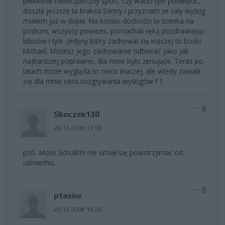
piekielnie niebezpieczny sport, czy warto tyle poświęcić,
doszła jeszcze ta kraksa Senny i przyznam że cały wyścig
miałem już w dupie. Na koniec dochodzi ta scenka na
podium, wszyscy poważni, pomachali ręką pozdrawiając
kibiców i tyle. Jedyny który zachował się inaczej to boski
Michael. Możesz jego zachowanie odbierać jako jak
najbardziej poprawne, dla mnie było żenujące. Teraz po
latach może wygląda to nieco inaczej, ale wtedy zawalił
się dla mnie sens rozgrywania wyścigów F1.
0
Skoczek130
20.12.2008 17:58
pz0- Może Schu8mi nie umiał się powstrzymać od
uśmiechu.
0
ptasior
20.12.2008 19:28