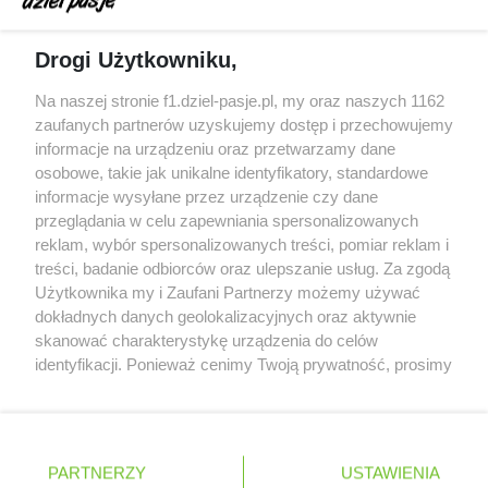
Obecne silniki muszą polegać na uczących się
Drogi Użytkowniku,
algorytmach?
Honda uświadomiła sobie skalę problemów z
Na naszej stronie f1.dziel-pasje.pl, my oraz naszych 1162
silnikiem dopiero w styczniu
zaufanych partnerów uzyskujemy dostęp i przechowujemy
informacje na urządzeniu oraz przetwarzamy dane
Audi planuje wprowadzić jeszcze cztery duże
osobowe, takie jak unikalne identyfikatory, standardowe
pakiety poprawek w 2026 roku
informacje wysyłane przez urządzenie czy dane
przeglądania w celu zapewniania spersonalizowanych
reklam, wybór spersonalizowanych treści, pomiar reklam i
treści, badanie odbiorców oraz ulepszanie usług. Za zgodą
© 2004 - 2026 GPmedia
Polityka prywatności
Serwis internetowy, z którego korzystasz, używa plików
Użytkownika my i Zaufani Partnerzy możemy używać
cookies. Są to pliki instalowane w urządzeniach
Kopiowanie treści bez
dokładnych danych geolokalizacyjnych oraz aktywnie
końcowych osób korzystających z serwisu, w celu
skanować charakterystykę urządzenia do celów
zgody autorów zabronione.
administrowania serwisem, poprawy jakości
identyfikacji. Ponieważ cenimy Twoją prywatność, prosimy
świadczonych usług w tym dostosowania treści serwisu
o zgodę na korzystanie z tych technologii poprzez
do preferencji użytkownika, utrzymania sesji
kliknięcie „Akceptuję”. Zgoda jest dobrowolna i zawsze
użytkownika oraz dla celów statystycznych i
możesz ją zmienić/wycofać klikając przycisk ustawień
Ta strona jest nieoficjalną stroną internetową i nie jest
targetowania behawioralnego reklamy.
prywatności znajdujący się w lewym dolnym rogu strony
powiązana w żaden sposób z grupą przedsiębiorstw Formula
PARTNERZY
Dowiedz się więcej o naszej polityce
USTAWIENIA
. Niektóre rodzaje przetwarzania danych nie wymagają
One, oraz oznaczeniami F1, FORMULA ONE, FORMULA 1 FIA