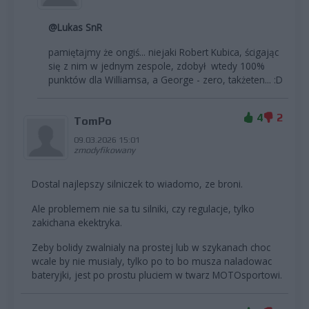
@Lukas SnR
pamiętajmy że ongiś... niejaki Robert Kubica, ścigając
się z nim w jednym zespole, zdobył wtedy 100%
punktów dla Williamsa, a George - zero, takżeten... :D
4
2
TomPo
09.03.2026 15:01
zmodyfikowany
Dostal najlepszy silniczek to wiadomo, ze broni.
Ale problemem nie sa tu silniki, czy regulacje, tylko
zakichana ekektryka.
Zeby bolidy zwalnialy na prostej lub w szykanach choc
wcale by nie musialy, tylko po to bo musza naladowac
bateryjki, jest po prostu pluciem w twarz MOTOsportowi.