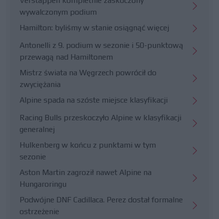
Verstappen kompletnie zaskoczony
wywalczonym podium
Hamilton: byliśmy w stanie osiągnąć więcej
Antonelli z 9. podium w sezonie i 50-punktową
przewagą nad Hamiltonem
Mistrz świata na Węgrzech powrócił do
zwyciężania
Alpine spada na szóste miejsce klasyfikacji
Racing Bulls przeskoczyło Alpine w klasyfikacji
generalnej
Hulkenberg w końcu z punktami w tym
sezonie
Aston Martin zagroził nawet Alpine na
Hungaroringu
Podwójne DNF Cadillaca. Perez dostał formalne
ostrzeżenie