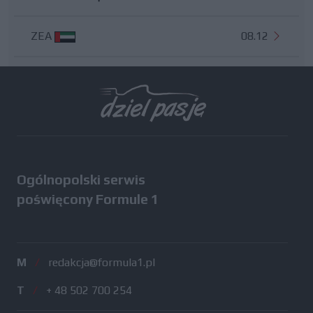
ZEA
08.12
Wszystkie testy
Ogólnopolski serwis
poświęcony Formule 1
M
/
redakcja@formula1.pl
T
/
+ 48 502 700 254