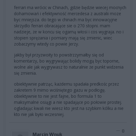
ferrari ma wrócic w Chinach, gdzie będzie wiecej mocnych
dohamowań i efektywność mercedesa z australii moze
byc mniejsza. do tego w chinach ma byc innowacyjne
skrzydlo ferrari obracające sie o 270 stopni. mam
nadzieje, że w koncu się ogarną włosi i cos wygraja. no i
stopien sprężania i pomiary mają się zmienic, wiec
zobaczymy wtedy co powie Jerzy.
jakby był przyzwoity to powstrzzymałby się od
komentarzy, bo wygrywając bolidy mogą byc toporne,
wolne ale jak wygrywasz to naturalnie że punkt widzenia
się zmienia.
obiektywnie patrząc, każdemu spadała predkośc przez
zakretem 9 mimo wciśniętego gazu w podłogę.
obiektywnie to nie jest fajne, bo formula 1 to
maksymalne osiągi a nie spadające po połowie prostej.
ogladając kwali nie wiesz kto jest na szybkim kólku a nie
kto nie jak było wczesniej.
0
Marcin Wnuk