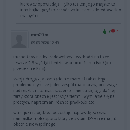
kierowcy opowiadają. Tylko też ten jego majster to
inna bajka ,gdyż to zespół za kulisami zdecydował kto
ma być nr 1
7
1
mm27m
09.03.2026 12:49
trudno żeby nie był zadowolony... wychodzi na to że
jeszcze 2-3 wyścigi i będzie wiadomo że ma tytuł (bo
przeciez nie Kimi).
swoją drogą - ja osobiście nie mam aż tak dużego
problemu z tym, że jeden zespół ma znaczną przewagę
nad resztą, natomiast szczerze - nie da się oglądać tej
farsy która obecnie jest "ściganiem" - wymijanie się na
prostych, naprzemian, różnice prędkości etc.
walki już nie będzie... pozostaje naprawdę żałosna
namiastka motorsportu który ze swoim DNA nie ma już
obecnie nic wspólnego.