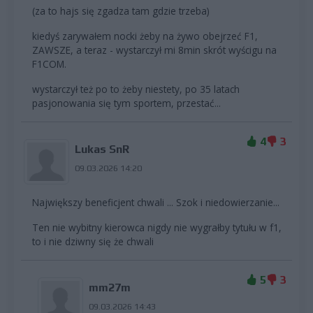
(za to hajs się zgadza tam gdzie trzeba)
kiedyś zarywałem nocki żeby na żywo obejrzeć F1,
ZAWSZE, a teraz - wystarczył mi 8min skrót wyścigu na
F1COM.
wystarczył też po to żeby niestety, po 35 latach
pasjonowania się tym sportem, przestać...
4
3
Lukas SnR
09.03.2026 14:20
Największy beneficjent chwali ... Szok i niedowierzanie...
Ten nie wybitny kierowca nigdy nie wygrałby tytułu w f1,
to i nie dziwny się że chwali
5
3
mm27m
09.03.2026 14:43