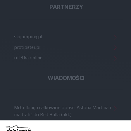
PARTNERZY
skijumping.pl
protipster.pl
ruletka online
WIADOMOŚCI
McCullough całkowicie opuści Astona Martina i
ma trafić do Red Bulla (akt.)
Dochód F1 spadł o 61 procent względem
zeszłego sezonu