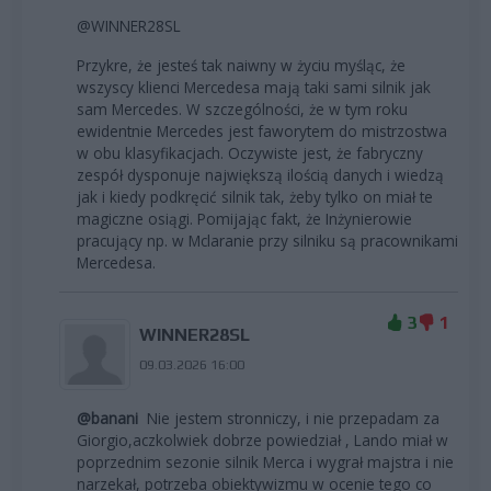
@WINNER28SL
Przykre, że jesteś tak naiwny w życiu myśląc, że
wszyscy klienci Mercedesa mają taki sami silnik jak
sam Mercedes. W szczególności, że w tym roku
ewidentnie Mercedes jest faworytem do mistrzostwa
w obu klasyfikacjach. Oczywiste jest, że fabryczny
zespół dysponuje największą ilością danych i wiedzą
jak i kiedy podkręcić silnik tak, żeby tylko on miał te
magiczne osiągi. Pomijając fakt, że Inżynierowie
pracujący np. w Mclaranie przy silniku są pracownikami
Mercedesa.
3
1
WINNER28SL
09.03.2026 16:00
@banani
Nie jestem stronniczy, i nie przepadam za
Giorgio,aczkolwiek dobrze powiedział , Lando miał w
poprzednim sezonie silnik Merca i wygrał majstra i nie
narzekał, potrzeba obiektywizmu w ocenie tego co