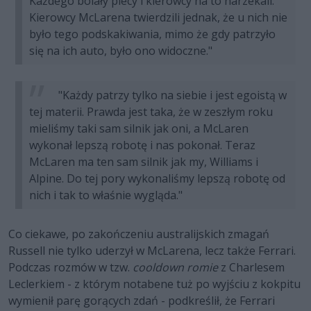
Każdego bolały plecy i kierowcy na to narzekali.
Kierowcy McLarena twierdzili jednak, że u nich nie
było tego podskakiwania, mimo że gdy patrzyło
się na ich auto, było ono widoczne."
"Każdy patrzy tylko na siebie i jest egoistą w
tej materii. Prawda jest taka, że w zeszłym roku
mieliśmy taki sam silnik jak oni, a McLaren
wykonał lepszą robotę i nas pokonał. Teraz
McLaren ma ten sam silnik jak my, Williams i
Alpine. Do tej pory wykonaliśmy lepszą robotę od
nich i tak to właśnie wygląda."
Co ciekawe, po zakończeniu australijskich zmagań
Russell nie tylko uderzył w McLarena, lecz także Ferrari.
Podczas rozmów w tzw.
cooldown romie
z Charlesem
Leclerkiem - z którym notabene tuż po wyjściu z kokpitu
wymienił parę gorących zdań - podkreślił, że Ferrari