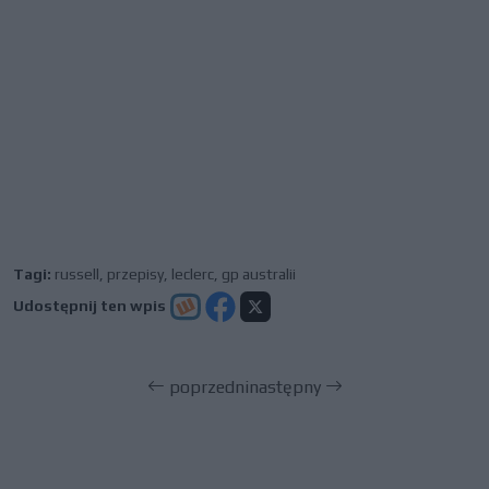
Tagi:
russell
,
przepisy
,
leclerc
,
gp australii
Udostępnij ten wpis
poprzedni
następny