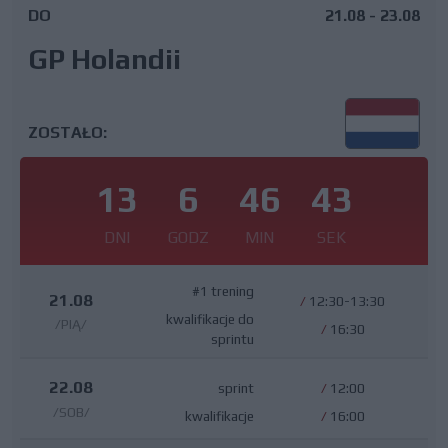
DO
21.08 - 23.08
GP Holandii
ZOSTAŁO:
13
6
46
43
DNI
GODZ
MIN
SEK
#1 trening
21.08
/
12:30-13:30
kwalifikacje do
/PIĄ/
/
16:30
sprintu
22.08
sprint
/
12:00
/SOB/
kwalifikacje
/
16:00