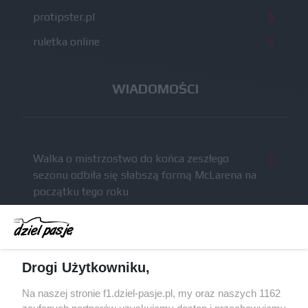
protipster.pl
ruletka online
WIADOMOŚCI
Walka o mistrzostwo do końca zeszłego
sezonu odbiła się słabszą formą McLarena na
początku tego roku
McCullough całkowicie opuści Astona Martina i
ma trafić do Red Bulla (akt.)
Dochód F1 spadł o 61 procent względem
Drogi Użytkowniku,
zeszłego sezonu
Obecne silniki muszą polegać na uczących się
Na naszej stronie f1.dziel-pasje.pl, my oraz naszych 1162
algorytmach?