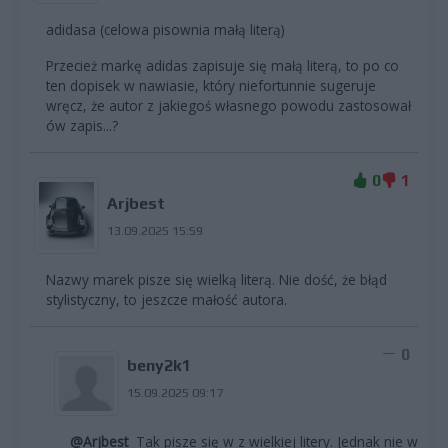
adidasa (celowa pisownia małą literą)
Przecież markę adidas zapisuje się małą literą, to po co
ten dopisek w nawiasie, który niefortunnie sugeruje
wręcz, że autor z jakiegoś własnego powodu zastosował
ów zapis...?
0
1
Arjbest
13.09.2025 15:59
Nazwy marek pisze się wielką literą. Nie dość, że błąd
stylistyczny, to jeszcze małość autora.
0
beny2k1
15.09.2025 09:17
@Arjbest
Tak pisze się w z wielkiej litery. Jednak nie w