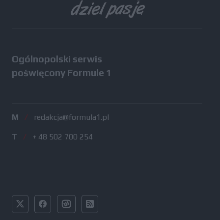
Ogólnopolski serwis
poświęcony Formule 1
M
/
redakcja@formula1.pl
T
/
+ 48 502 700 254