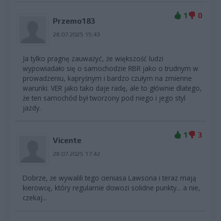
1
0
Przemo183
28.07.2025 15:43
Ja tylko pragnę zauważyć, że większość ludzi
wypowiadało się o samochodzie RBR jako o trudnym w
prowadzeniu, kapryśnym i bardzo czułym na zmienne
warunki. VER jako tako daje radę, ale to głównie dlatego,
że ten samochód był tworzony pod niego i jego styl
jazdy.
1
3
Vicente
28.07.2025 17:42
Dobrze, że wywalili tego cieniasa Lawsona i teraz mają
kierowcę, który regularnie dowozi solidne punkty... a nie,
czekaj...