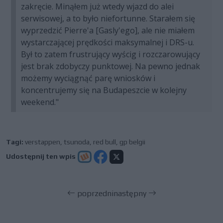
zakręcie. Minąłem już wtedy wjazd do alei
serwisowej, a to było niefortunne. Starałem się
wyprzedzić Pierre'a [Gasly'ego], ale nie miałem
wystarczającej prędkości maksymalnej i DRS-u.
Był to zatem frustrujący wyścig i rozczarowujący
jest brak zdobyczy punktowej. Na pewno jednak
możemy wyciągnąć parę wniosków i
koncentrujemy się na Budapeszcie w kolejny
weekend."
Tagi:
verstappen
,
tsunoda
,
red bull
,
gp belgii
Udostępnij ten wpis
poprzedni
następny