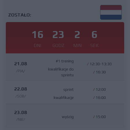
ZOSTAŁO:
16
23
2
5
DNI
GODZ
MIN
SEK
#1 trening
21.08
/
12:30-13:30
kwalifikacje do
/PIĄ/
/
16:30
sprintu
22.08
sprint
/
12:00
/SOB/
kwalifikacje
/
16:00
23.08
wyścig
/
15:00
/NIE/