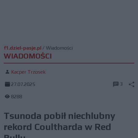
f1.dziel-pasje.pl
/
Wiadomości
WIADOMOŚCI
Kacper Trzosek
3
27.07.2025
8288
Tsunoda pobił niechlubny
rekord Coultharda w Red
Bullu