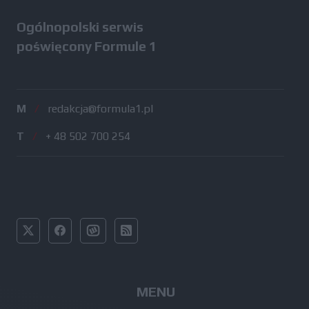
Ogólnopolski serwis
poświęcony Formule 1
M
/
redakcja@formula1.pl
T
/
+ 48 502 700 254
MENU