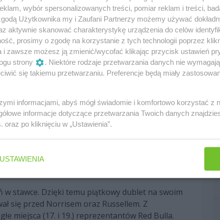
klam, wybór spersonalizowanych treści, pomiar reklam i treści, bad
szystko przez postój Alexa Albona. Williams długo
 zgodą Użytkownika my i Zaufani Partnerzy możemy używać dokład
az aktywnie skanować charakterystykę urządzenia do celów identyfi
 i w końcu wypuścił swojego zawodnika na tor.
ść, prosimy o zgodę na korzystanie z tych technologii poprzez klikn
j w samochodzie zaczęły się objawiać poważne
a i zawsze możesz ją zmienić/wycofać klikając przycisk ustawień pr
 się na trasie.
ogu strony
. Niektóre rodzaje przetwarzania danych nie wymagaj
iwić się takiemu przetwarzaniu. Preferencje będą miały zastosowania
sVegasGP
pic.twitter.com/Zj66pUNUfj
— Formula 1
szymi informacjami, abyś mógł świadomie i komfortowo korzystać z
gółowe informacje dotyczące przetwarzania Twoich danych znajdzi
s
. oraz po kliknięciu w „Ustawienia”.
iem tego bolidu, ale kierowcy nie tak szybko zaczęli
wiatła. Dopiero po dłuższej chwili zrobił to Nico
USTAWIENIA
wiście pod znakiem symulacji tempa wyścigowego,
różne mieszanki.
ń w stawce. Dzięki temu piątkowy dublet na swoim
ał się przed Norrisem oraz Russellem. Z
e miejsca (17. i 19.) reprezentantów Red Bulla.