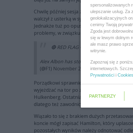
spersonalizowanych re
Chwilę później sesja została zatrzymana, a w
ulepszanie usług. Za
geolokalizacyjnych or
walczył z usterką w systemie paliwowym Taja
cenimy Twoją prywatno
Jednakże tuż po opuszczeniu alei serwisowe
Zgoda jest dobrowoln
problemy, w związku z czym musiał zatrzymać
się w lewym dolnym r
ale masz prawo sprzec
🔴 RED FLAG 🔴
witrynie.
Alex Albon has stopped on track
#F1
#La
Zapoznaj się z poniż
(@F1)
November 22, 2024
internetowych. Szcze
Prywatności
i
Cookie
Porządkowi sprawnie uporali się ze ściągnięc
wyjeżdżać na tor po zapaleniu się zielonego ś
PARTNERZY
Hulkenberg. Ostatnia faza zajęć stała oczy
dlatego też zawodnicy zostali wyposażeni w 
Wiązało to się z brakiem dużych przetasowa
koncie mógł zapisać Hamilton, który uplasow
pozostałych wyników należy odnotować odległ