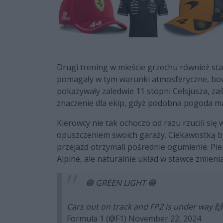
Drugi trening w mieście grzechu również sta
pomagały w tym warunki atmosferyczne, bo
pokazywały zaledwie 11 stopni Celsjusza, zaś
znaczenie dla ekip, gdyż podobna pogoda m
Kierowcy nie tak ochoczo od razu rzucili się 
opuszczeniem swoich garaży. Ciekawostką był
przejazd otrzymali pośrednie ogumienie. Pi
Alpine, ale naturalnie układ w stawce zmieni
🟢 GREEN LIGHT 🟢
Cars out on track and FP2 is under way 🙌
Formula 1 (@F1)
November 22, 2024