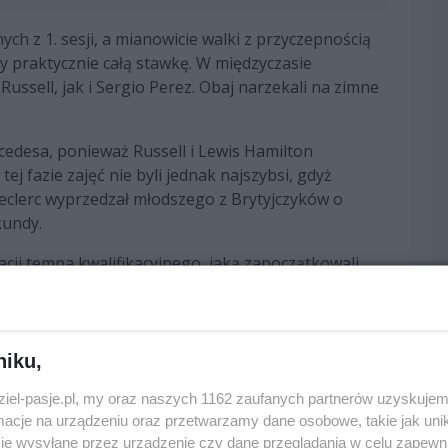
h z 1. sesji, a mianowicie walki z przyczepnością
y praktycznie całą stawkę. W międzyczasie
ssell, jak i Sergio Perez. Obaj narzekali na zimne
edesa, ponieważ Russell i Lewis Hamilton
ej fazie zajęć nie byli jednak najszybsi, gdyż
 Leclerc wyprzedzał młodszego z Brytyjczyków o
kundy.
acji tempa kwalifikacyjnego, jaką zapoczątkowali
ki jako pierwszy wykonał ją Russell, który szybko
ystko wskazywało na ponowną rywalizację między
ą również Lando Norris.
niku,
ników, ale z 1. miejsca zrzucił go finalnie o 0,011
 to też Russell, gdyby nie przyblokowanie przez
dziel-pasje.pl, my oraz naszych 1162 zaufanych partnerów uzyskujem
cje na urządzeniu oraz przetwarzamy dane osobowe, takie jak unika
złożyć za to Maxowi Verstappenowi, który popełnił
je wysyłane przez urządzenie czy dane przeglądania w celu zapewn