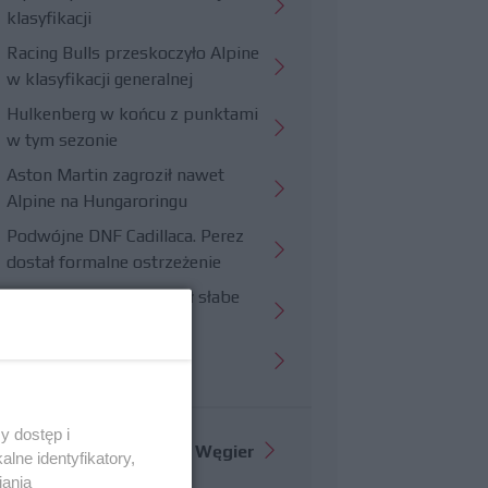
klasyfikacji
Racing Bulls przeskoczyło Alpine
w klasyfikacji generalnej
Hulkenberg w końcu z punktami
w tym sezonie
Aston Martin zagroził nawet
Alpine na Hungaroringu
Podwójne DNF Cadillaca. Perez
dostał formalne ostrzeżenie
Hungaroring potwierdził słabe
strony Williamsa
Trudny wyścig Haasa
y dostęp i
Więcej informacji o
GP Węgier
lne identyfikatory,
iania