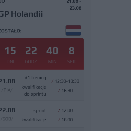
DO
21.08 -
23.08
GP Holandii
ZOSTAŁO:
15
22
40
7
DNI
GODZ
MIN
SEK
#1 trening
21.08
/
12:30-13:30
kwalifikacje
/PIĄ/
/
16:30
do sprintu
22.08
sprint
/
12:00
/SOB/
kwalifikacje
/
16:00