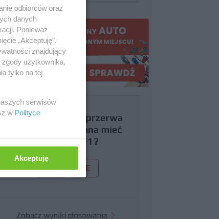
anie odbiorców oraz
nych danych
kacji. Ponieważ
ięcie „Akceptuję”.
ywatności znajdujący
ą zgody użytkownika,
 tylko na tej
 naszych serwisów
esz w
Polityce
Czy uważasz, że przerwa
wakacyjna powinna mieć
miejsce w F1?
Akceptuję
TAK
NIE
Zobacz wyniki głosowania