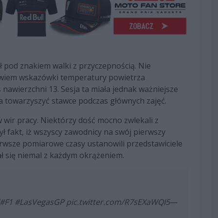
ł pod znakiem walki z przyczepnością. Nie
wiem wskazówki temperatury powietrza
 nawierzchni 13. Sesja ta miała jednak ważniejsze
a towarzyszyć stawce podczas głównych zajęć.
w wir pracy. Niektórzy dość mocno zwlekali z
 fakt, iż wszyscy zawodnicy na swój pierwszy
erwsze pomiarowe czasy ustanowili przedstawiciele
ał się niemal z każdym okrążeniem.
#F1
#LasVegasGP
pic.twitter.com/R7sEXaWQI5
—