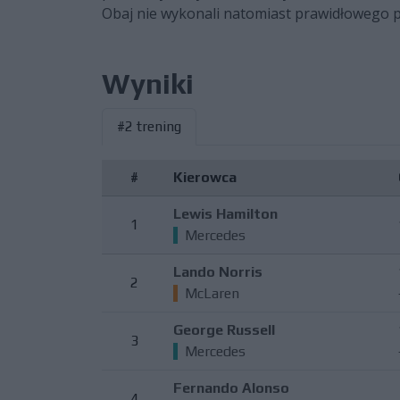
Obaj nie wykonali natomiast prawidłowego 
Wyniki
#2 trening
#
Kierowca
Lewis Hamilton
1
Mercedes
Lando Norris
2
McLaren
George Russell
3
Mercedes
Fernando Alonso
4