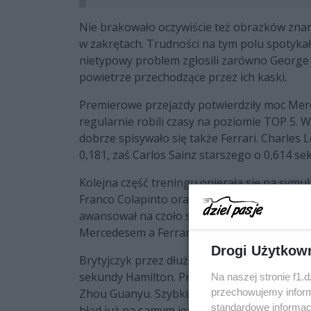
Nie brakowało oczywiście też obrazków znanyc
w zakrętach. Trudności na tym polu spotykał
nietypowy problem zgłosili zarówno George Ru
powietrze przechodzące przez ich kaski.
Premierowe przejazdy potwierdziły moc Merc
regularnie robili czasy na poziomie TOP 5. W t
dobrze spisywało się także Ferrari. Charles
0,181, zaś Carlos Sainz starszego o 0,614 se
Kolejna część treningu opierała się na symul
Franco Colapinto oraz Lance Stroll. Z czołów
awansował na czoło stawki. Początkowo wsz
Mercedesem a Ferrari, ale wmieszał się w ni
Drogi Użytkow
Brytyjczyk przez dłuższy czas otwierał listę wy
sekundy Hamilton. Prawdopodobnie uczyniłby
Na naszej stronie f1.
przechowujemy informa
Zhou Guanyu. Szybkiego kółka nie udało się 
standardowe informac
błąd już na samym jego początku.