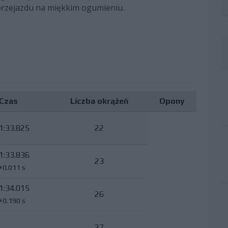
przejazdu na miękkim ogumieniu.
Czas
Liczba okrążeń
Opony
1:33.825
22
1:33.836
23
+0.011 s
1:34.015
26
+0.190 s
27