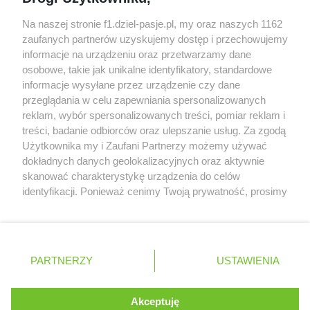
Honda uświadomiła sobie skalę problemów z
Na naszej stronie f1.dziel-pasje.pl, my oraz naszych 1162
silnikiem dopiero w styczniu
zaufanych partnerów uzyskujemy dostęp i przechowujemy
informacje na urządzeniu oraz przetwarzamy dane
Audi planuje wprowadzić jeszcze cztery duże
osobowe, takie jak unikalne identyfikatory, standardowe
pakiety poprawek w 2026 roku
informacje wysyłane przez urządzenie czy dane
przeglądania w celu zapewniania spersonalizowanych
reklam, wybór spersonalizowanych treści, pomiar reklam i
treści, badanie odbiorców oraz ulepszanie usług. Za zgodą
© 2004 - 2026 GPmedia
Polityka prywatności
Serwis internetowy, z którego korzystasz, używa plików
Użytkownika my i Zaufani Partnerzy możemy używać
cookies. Są to pliki instalowane w urządzeniach
Kopiowanie treści bez
dokładnych danych geolokalizacyjnych oraz aktywnie
końcowych osób korzystających z serwisu, w celu
skanować charakterystykę urządzenia do celów
zgody autorów zabronione.
administrowania serwisem, poprawy jakości
identyfikacji. Ponieważ cenimy Twoją prywatność, prosimy
świadczonych usług w tym dostosowania treści serwisu
o zgodę na korzystanie z tych technologii poprzez
do preferencji użytkownika, utrzymania sesji
kliknięcie „Akceptuję”. Zgoda jest dobrowolna i zawsze
użytkownika oraz dla celów statystycznych i
możesz ją zmienić/wycofać klikając przycisk ustawień
Ta strona jest nieoficjalną stroną internetową i nie jest
targetowania behawioralnego reklamy.
prywatności znajdujący się w lewym dolnym rogu strony
powiązana w żaden sposób z grupą przedsiębiorstw Formula
PARTNERZY
Dowiedz się więcej o naszej polityce
USTAWIENIA
. Niektóre rodzaje przetwarzania danych nie wymagają
One, oraz oznaczeniami F1, FORMULA ONE, FORMULA 1 FIA
prywatności
FORMULA ONE WORLD CHAMPIONSHIP, GRAND PRIX i innymi
zgody użytkownika, ale masz prawo sprzeciwić się
znakami powiązanymi oraz znakami towarowymi należącymi
takiemu przetwarzaniu. Preferencje będą miały
Akceptuję
ROZUMIEM
do Formula One Licensing B.V