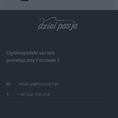
Wszystkie testy
Ogólnopolski serwis
poświęcony Formule 1
M
/
redakcja@formula1.pl
T
/
+ 48 502 700 254