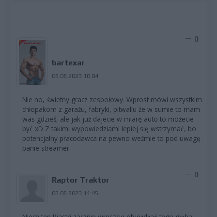
0
bartexar
08.08.2023 10:04
Nie no, świetny gracz zespołowy. Wprost mówi wszystkim
chłopakom z garażu, fabryki, pitwallu że w sumie to mam
was gdzieś, ale jak już dajecie w miarę auto to możecie
być xD Z takimi wypowiedziami lepiej się wstrzymać, bo
potencjalny pracodawca na pewno weźmie to pod uwagę
panie streamer.
0
Raptor Traktor
08.08.2023 11:45
Niech ten Piastri zacznie wreszcie objeżdżać tego głąba.