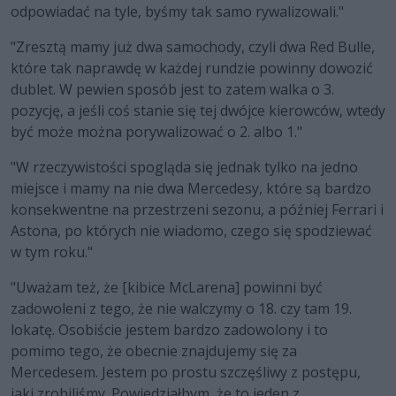
odpowiadać na tyle, byśmy tak samo rywalizowali."
"Zresztą mamy już dwa samochody, czyli dwa Red Bulle,
które tak naprawdę w każdej rundzie powinny dowozić
dublet. W pewien sposób jest to zatem walka o 3.
pozycję, a jeśli coś stanie się tej dwójce kierowców, wtedy
być może można porywalizować o 2. albo 1."
"W rzeczywistości spogląda się jednak tylko na jedno
miejsce i mamy na nie dwa Mercedesy, które są bardzo
konsekwentne na przestrzeni sezonu, a później Ferrari i
Astona, po których nie wiadomo, czego się spodziewać
w tym roku."
"Uważam też, że [kibice McLarena] powinni być
zadowoleni z tego, że nie walczymy o 18. czy tam 19.
lokatę. Osobiście jestem bardzo zadowolony i to
pomimo tego, że obecnie znajdujemy się za
Mercedesem. Jestem po prostu szczęśliwy z postępu,
jaki zrobiliśmy. Powiedziałbym, że to jeden z