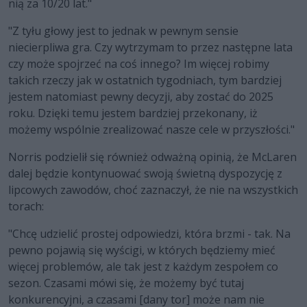
nią za 10/20 lat."
"Z tyłu głowy jest to jednak w pewnym sensie
niecierpliwa gra. Czy wytrzymam to przez następne lata
czy może spojrzeć na coś innego? Im więcej robimy
takich rzeczy jak w ostatnich tygodniach, tym bardziej
jestem natomiast pewny decyzji, aby zostać do 2025
roku. Dzięki temu jestem bardziej przekonany, iż
możemy wspólnie zrealizować nasze cele w przyszłości."
Norris podzielił się również odważną opinią, że McLaren
dalej będzie kontynuować swoją świetną dyspozycję z
lipcowych zawodów, choć zaznaczył, że nie na wszystkich
torach:
"Chcę udzielić prostej odpowiedzi, która brzmi - tak. Na
pewno pojawią się wyścigi, w których będziemy mieć
więcej problemów, ale tak jest z każdym zespołem co
sezon. Czasami mówi się, że możemy być tutaj
konkurencyjni, a czasami [dany tor] może nam nie