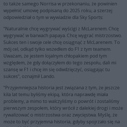
to także samego Norrisa w przekonaniu, że powinien
wypełnić umowę podpisaną do 2025 roku, a szerzej
odpowiedział o tym w wywiadzie dla Sky Sports:
"Naturalnie chcę wygrywać wyścigi z McLarenem. Chcę
wygrywać w barwach papaya. Chcę wygrać mistrzostwo.
Sukces ten i swoje cele chcę osiągnąć z McLarenem. To
mój cel, odkąd tylko wszedłem do F1 z tym teamem.
Uważam, że jestem lojalnym chłopakiem pod tym
względem, że gdy dołączyłem do tego zespołu, dali mi
szansę w F1 i chcę im się odwdzięczyć, osiągając tu
sukces", oznajmił Lando.
"Przyjemniejsza historia jest związana z tym, że jeszcze
kila lat temu byliśmy ekipą, która naprawdę miała
problemy, a mimo to walczyliśmy o powrót i zostaliśmy
pierwszym zespołem, który wrócił z dalekiej drogi i może
rywalizować o mistrzostwa oraz zwycięstwa. Myślę, że
może to być przyjemna historia, gdyby spojrzało się na