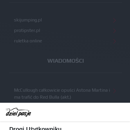
skijumping.pl
protipster.pl
ruletka online
WIADOMOŚCI
McCullough całkowicie opuści Astona Martina i
ma trafić do Red Bulla (akt.)
Dochód F1 spadł o 61 procent względem
zeszłego sezonu
Obecne silniki muszą polegać na uczących się
Drogi Użytkowniku,
algorytmach?