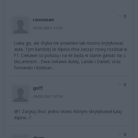
0
roosman
24.03.2021 11:25
Lubię go, ale chyba nie powinien tak mocno krytykować
auta. Tym bardziej że Alpina chce zacząć nowy rozdział w
F1. Ciekawe co pokażą i na ile będą w stanie ganiać się z
McLarenem... Dwa ciekawe duety, Lando i Daniel, oraz
Fernando i Esteban...
0
go!!!
24.03.2021 12:50
@1 Zacytuj choć jedno słowo którym skrytykował tutaj
Alpine...?
0
dexx