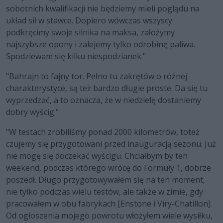
sobotnich kwalifikacji nie będziemy mieli poglądu na
układ sił w stawce. Dopiero wówczas wszyscy
podkręcimy swoje silnika na maksa, założymy
najszybsze opony i zalejemy tylko odrobinę paliwa.
Spodziewam się kilku niespodzianek."
"Bahrajn to fajny tor. Pełno tu zakrętów o różnej
charakterystyce, są też bardzo długie proste. Da się tu
wyprzedzać, a to oznacza, że w niedzielę dostaniemy
dobry wyścig."
"W testach zrobiliśmy ponad 2000 kilometrów, toteż
czujemy się przygotowani przed inauguracją sezonu. Już
nie mogę się doczekać wyścigu. Chciałbym by ten
weekend, podczas którego wrócę do Formuły 1, dobrze
poszedł. Długo przygotowywałem się na ten moment,
nie tylko podczas wielu testów, ale także w zimie, gdy
pracowałem w obu fabrykach [Enstone i Viry-Chatillon].
Od ogłoszenia mojego powrotu włożyłem wiele wysiłku,