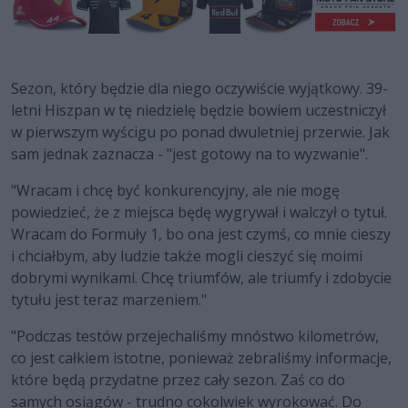
Sezon, który będzie dla niego oczywiście wyjątkowy. 39-
letni Hiszpan w tę niedzielę będzie bowiem uczestniczył
w pierwszym wyścigu po ponad dwuletniej przerwie. Jak
sam jednak zaznacza - "jest gotowy na to wyzwanie".
"Wracam i chcę być konkurencyjny, ale nie mogę
powiedzieć, że z miejsca będę wygrywał i walczył o tytuł.
Wracam do Formuły 1, bo ona jest czymś, co mnie cieszy
i chciałbym, aby ludzie także mogli cieszyć się moimi
dobrymi wynikami. Chcę triumfów, ale triumfy i zdobycie
tytułu jest teraz marzeniem."
"Podczas testów przejechaliśmy mnóstwo kilometrów,
co jest całkiem istotne, ponieważ zebraliśmy informacje,
które będą przydatne przez cały sezon. Zaś co do
samych osiągów - trudno cokolwiek wyrokować. Do