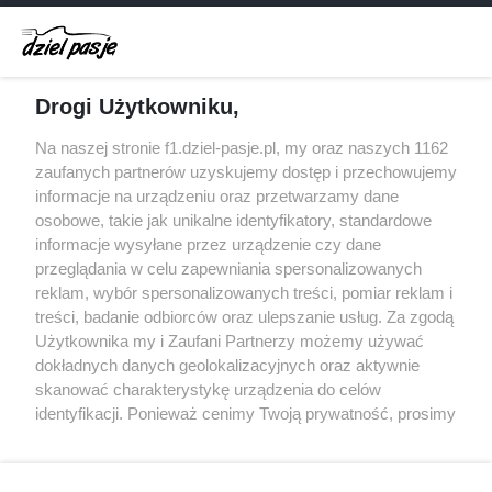
Dochód F1 spadł o 61 procent względem
zeszłego sezonu
Obecne silniki muszą polegać na uczących się
Drogi Użytkowniku,
algorytmach?
Honda uświadomiła sobie skalę problemów z
Na naszej stronie f1.dziel-pasje.pl, my oraz naszych 1162
silnikiem dopiero w styczniu
zaufanych partnerów uzyskujemy dostęp i przechowujemy
informacje na urządzeniu oraz przetwarzamy dane
Audi planuje wprowadzić jeszcze cztery duże
osobowe, takie jak unikalne identyfikatory, standardowe
pakiety poprawek w 2026 roku
informacje wysyłane przez urządzenie czy dane
przeglądania w celu zapewniania spersonalizowanych
reklam, wybór spersonalizowanych treści, pomiar reklam i
treści, badanie odbiorców oraz ulepszanie usług. Za zgodą
© 2004 - 2026 GPmedia
Polityka prywatności
Serwis internetowy, z którego korzystasz, używa plików
Użytkownika my i Zaufani Partnerzy możemy używać
cookies. Są to pliki instalowane w urządzeniach
Kopiowanie treści bez
dokładnych danych geolokalizacyjnych oraz aktywnie
końcowych osób korzystających z serwisu, w celu
skanować charakterystykę urządzenia do celów
zgody autorów zabronione.
administrowania serwisem, poprawy jakości
identyfikacji. Ponieważ cenimy Twoją prywatność, prosimy
świadczonych usług w tym dostosowania treści serwisu
o zgodę na korzystanie z tych technologii poprzez
do preferencji użytkownika, utrzymania sesji
kliknięcie „Akceptuję”. Zgoda jest dobrowolna i zawsze
użytkownika oraz dla celów statystycznych i
możesz ją zmienić/wycofać klikając przycisk ustawień