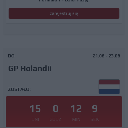
zarejestruj się
DO
21.08 - 23.08
GP Holandii
ZOSTAŁO:
15
0
12
8
DNI
GODZ
MIN
SEK