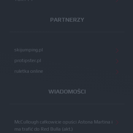
PARTNERZY
skijumping.pl
protipster.pl
ruletka online
WIADOMOŚCI
McCullough całkowicie opuści Astona Martina i
ma trafić do Red Bulla (akt.)