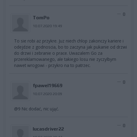
0
TomPo
10.07.2020 19:49
To sie robi az przykre. Juz niech chlop zakonczy kariere i
odejdzie z godnoscia, bo to zaczyna jak pukanie od drzwi
do drzwi i zebranie o prace. Uwazalem Go za
przereklamowanego, ale takiego losu nie zyczylbym
nawet wrogowi - przykro na to patrzec.
0
fpawel19669
10.07.2020 20:09
@9 Nic dodać, nic ująć.
0
lucasdriver22