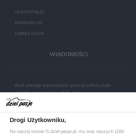
skijumping.pl
protipster.pl
ruletka online
WIADOMOŚCI
Audi planuje wprowadzić jeszcze cztery duże
pakiety poprawek w 2026 roku
Gasly dołączył do krytyki obecnych
samochodów F1
McCullough opuści Astona Martina z końcem
Drogi Użytkowniku,
2026 roku
Na naszej stronie f1.dziel-pasje.pl, my oraz naszych 1160