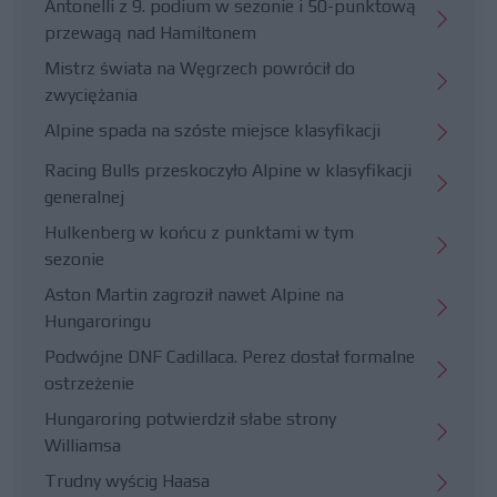
Antonelli z 9. podium w sezonie i 50-punktową
przewagą nad Hamiltonem
Mistrz świata na Węgrzech powrócił do
zwyciężania
Alpine spada na szóste miejsce klasyfikacji
Racing Bulls przeskoczyło Alpine w klasyfikacji
generalnej
Hulkenberg w końcu z punktami w tym
sezonie
Aston Martin zagroził nawet Alpine na
Hungaroringu
Podwójne DNF Cadillaca. Perez dostał formalne
ostrzeżenie
Hungaroring potwierdził słabe strony
Williamsa
Trudny wyścig Haasa