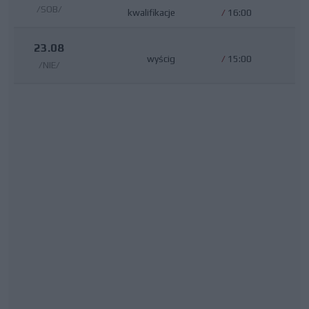
/SOB/
kwalifikacje
/
16:00
23.08
wyścig
/
15:00
/NIE/