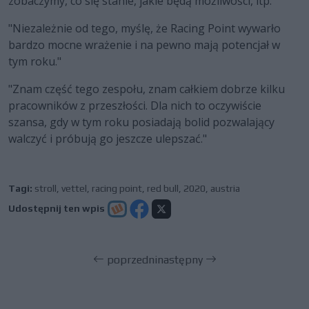
zobaczymy, co się stanie, jakie będą możliwości, itp."
"Niezależnie od tego, myślę, że Racing Point wywarło
bardzo mocne wrażenie i na pewno mają potencjał w
tym roku."
"Znam część tego zespołu, znam całkiem dobrze kilku
pracowników z przeszłości. Dla nich to oczywiście
szansa, gdy w tym roku posiadają bolid pozwalający
walczyć i próbują go jeszcze ulepszać."
Tagi:
stroll
,
vettel
,
racing point
,
red bull
,
2020
,
austria
Udostępnij ten wpis
poprzedni
następny