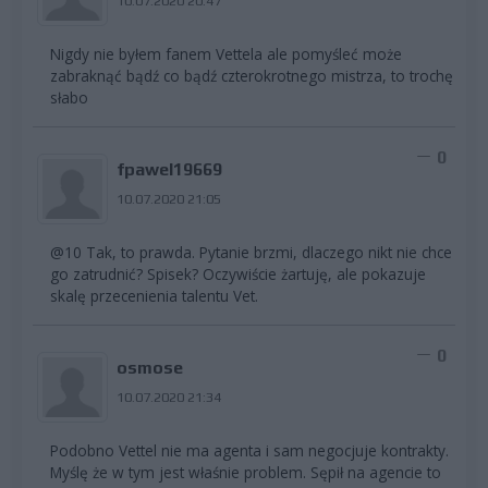
10.07.2020 20:47
Nigdy nie byłem fanem Vettela ale pomyśleć może
zabraknąć bądź co bądź czterokrotnego mistrza, to trochę
słabo
0
fpawel19669
10.07.2020 21:05
@10 Tak, to prawda. Pytanie brzmi, dlaczego nikt nie chce
go zatrudnić? Spisek? Oczywiście żartuję, ale pokazuje
skalę przecenienia talentu Vet.
0
osmose
10.07.2020 21:34
Podobno Vettel nie ma agenta i sam negocjuje kontrakty.
Myślę że w tym jest właśnie problem. Sępił na agencie to