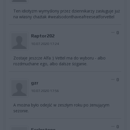
Ten idiotyzm wymyślony przez dziennikarzy zasługuje już
na własny chażtak #wealsodonthaveafreeseatforvettel
0
Raptor202
10.07.2020 17:24
Zostaje jeszcze Alfa :) Vettel ma do wyboru - albo
rozdmuchane ego, albo dalsze ściganie.
0
gzr
10.07.2020 17:56
A można było odejść w zeszłym roku po żenującym
sezonie.
0
Ecclestone