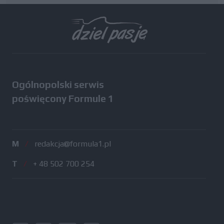
Wszystkie testy
Ogólnopolski serwis
poświęcony Formule 1
M
/
redakcja@formula1.pl
T
/
+ 48 502 700 254