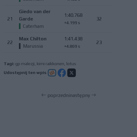
Giedo van der
1:40.768
21
Garde
32
+4.199 s
Caterham
Max Chilton
1:41.438
22
23
Marussia
+4.869 s
Tagi:
gp malezji
,
kimi raikkonen
,
lotus
Udostępnij ten wpis
poprzedni
następny