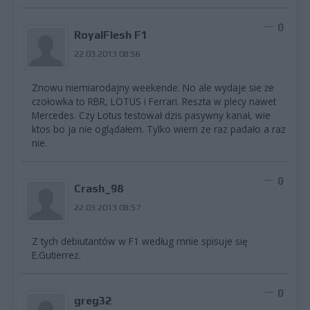
0
RoyalFlesh F1
22.03.2013 08:56
Znowu niemiarodajny weekende. No ale wydaje sie że
czołowka to RBR, LOTUS i Ferrari. Reszta w plecy nawet
Mercedes. Czy Lotus testował dzis pasywny kanał, wie
ktos bo ja nie oglądałem. Tylko wiem ze raz padało a raz
nie.
0
Crash_98
22.03.2013 08:57
Z tych debiutantów w F1 według mnie spisuje się
E.Gutierrez.
0
greg32