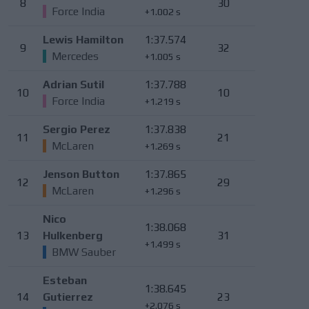
8
30
Force India
+1.002 s
Lewis Hamilton
1:37.574
9
32
Mercedes
+1.005 s
Adrian Sutil
1:37.788
10
10
Force India
+1.219 s
Sergio Perez
1:37.838
11
21
McLaren
+1.269 s
Jenson Button
1:37.865
12
29
McLaren
+1.296 s
Nico
1:38.068
13
Hulkenberg
31
+1.499 s
BMW Sauber
Esteban
1:38.645
14
Gutierrez
23
+2.076 s