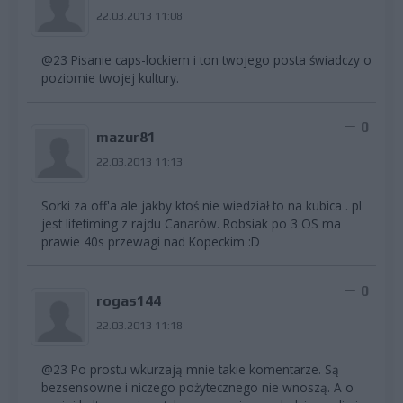
22.03.2013 11:08
@23 Pisanie caps-lockiem i ton twojego posta świadczy o
poziomie twojej kultury.
0
mazur81
22.03.2013 11:13
Sorki za off'a ale jakby ktoś nie wiedział to na kubica . pl
jest lifetiming z rajdu Canarów. Robsiak po 3 OS ma
prawie 40s przewagi nad Kopeckim :D
0
rogas144
22.03.2013 11:18
@23 Po prostu wkurzają mnie takie komentarze. Są
bezsensowne i niczego pożytecznego nie wnoszą. A o