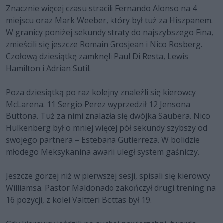
Znacznie więcej czasu stracili Fernando Alonso na 4
miejscu oraz Mark Weeber, który był tuż za Hiszpanem.
W granicy poniżej sekundy straty do najszybszego Fina,
zmieścili się jeszcze Romain Grosjean i Nico Rosberg.
Czołową dziesiątkę zamknęli Paul Di Resta, Lewis
Hamilton i Adrian Sutil.
Poza dziesiątką po raz kolejny znaleźli się kierowcy
McLarena. 11 Sergio Perez wyprzedził 12 Jensona
Buttona. Tuż za nimi znalazła się dwójka Saubera. Nico
Hulkenberg był o mniej więcej pół sekundy szybszy od
swojego partnera – Estebana Gutierreza. W bolidzie
młodego Meksykanina awarii uległ system gaśniczy.
Jeszcze gorzej niż w pierwszej sesji, spisali się kierowcy
Williamsa. Pastor Maldonado zakończył drugi trening na
16 pozycji, z kolei Valtteri Bottas był 19.