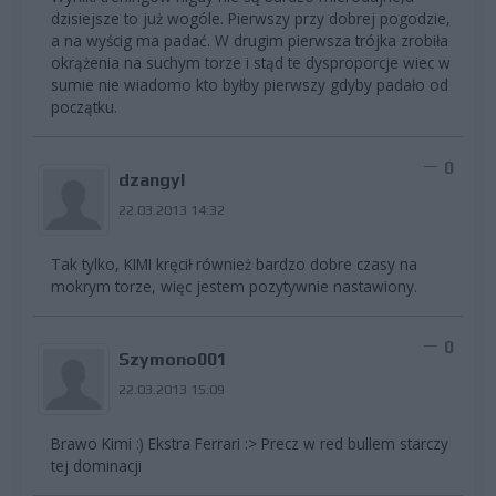
dzisiejsze to już wogóle. Pierwszy przy dobrej pogodzie,
a na wyścig ma padać. W drugim pierwsza trójka zrobiła
okrążenia na suchym torze i stąd te dysproporcje wiec w
sumie nie wiadomo kto byłby pierwszy gdyby padało od
początku.
0
dzangyl
22.03.2013 14:32
Tak tylko, KIMI kręcił również bardzo dobre czasy na
mokrym torze, więc jestem pozytywnie nastawiony.
0
Szymono001
22.03.2013 15:09
Brawo Kimi :) Ekstra Ferrari :> Precz w red bullem starczy
tej dominacji