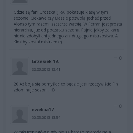
Gdzie są fani Groszka :) RAI pokazuje klasę w tym
sezonie. Ciekawe czy Massie pozwolą jechać przed
Alonso tym razem...szczerze wątpię. W Ferrari jest prosta
hierarchia, już od początku sezonu. Fajnie jakby za karę
nic nie zdobyli ani jednego ani drugiego mistrzostwa. A
Kimi by został mistrzem :)
0
Grzesiek 12.
22.03.2013 13:41
20 Aż boję się pomyśleć co będzie jeśli rzeczywiście Fin
zdominuje sezon ....:D
0
ewelina17
22.03.2013 13:54
Wyniki treningów nigdy nie są bardzo mierodajne,a