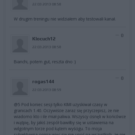
22.03.2013 08:58
W drugim treningu nie widziałem aby testowali kanał.
0
Klocuch12
22.03.2013 08:58
Bianchi, potem gut, reszta dno :)
0
rogas144
22.03.2013 08:59
@5 Pod koniec sesji tylko KIMI uzyskiwał czasy w
granicach 1.40. Oczywiście zaraz się przyczepisz, że nie
wiadomo kto i ile miał paliwa. Wszyscy cisnęli w końcówce
i wątpię, by jakiś zespół bawiłby się w ustawienia na
wilgotnym torze pod kątem wyścigu. To moja
subiektywna opinia więc się nie unoś na wszystkich, że nie