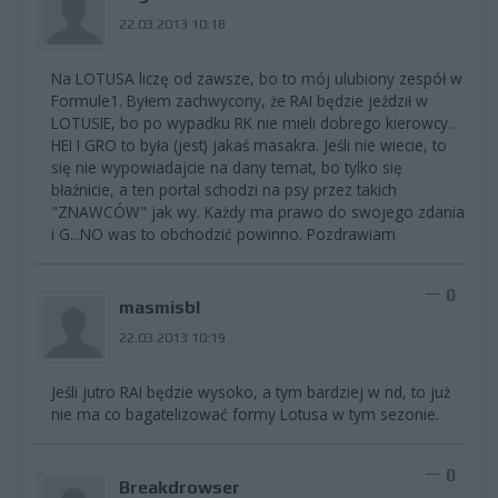
22.03.2013 10:18
Na LOTUSA liczę od zawsze, bo to mój ulubiony zespół w
Formule1. Byłem zachwycony, że RAI będzie jeździł w
LOTUSIE, bo po wypadku RK nie mieli dobrego kierowcy..
HEI I GRO to była (jest) jakaś masakra. Jeśli nie wiecie, to
się nie wypowiadajcie na dany temat, bo tylko się
błaźnicie, a ten portal schodzi na psy przez takich
"ZNAWCÓW" jak wy. Każdy ma prawo do swojego zdania
i G...NO was to obchodzić powinno. Pozdrawiam
0
masmisbl
22.03.2013 10:19
Jeśli jutro RAI będzie wysoko, a tym bardziej w nd, to już
nie ma co bagatelizować formy Lotusa w tym sezonie.
0
Breakdrowser