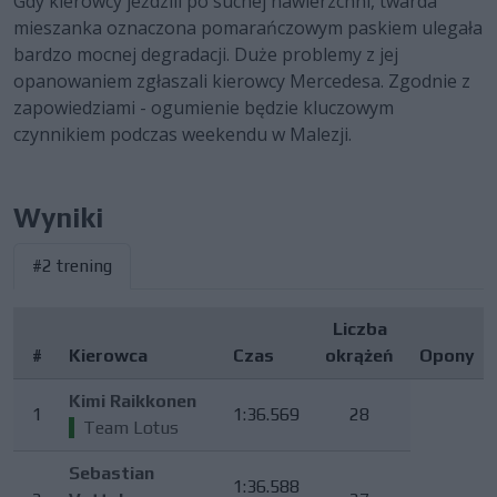
Gdy kierowcy jeździli po suchej nawierzchni, twarda
mieszanka oznaczona pomarańczowym paskiem ulegała
bardzo mocnej degradacji. Duże problemy z jej
opanowaniem zgłaszali kierowcy Mercedesa. Zgodnie z
zapowiedziami - ogumienie będzie kluczowym
czynnikiem podczas weekendu w Malezji.
Wyniki
#2 trening
Liczba
#
Kierowca
Czas
okrążeń
Opony
Kimi Raikkonen
1
1:36.569
28
Team Lotus
Sebastian
1:36.588