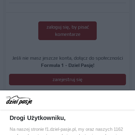
zaloguj się, by pisać
komentarze
Jeśli nie masz jeszcze konta, dołącz do społeczności
Formula 1 - Dziel Pasję!
zarejestruj się
Drogi Użytkowniku,
DO
21.08 - 23.08
Na naszej stronie f1.dziel-pasje.pl, my oraz naszych 1162