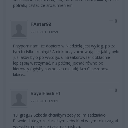
potrafią czytać ze zrozumieniem
0
FAster92
22.03.2013 08:59
Przypominam, że dopiero w Niedzielę jest wyścig, po za
tym to tylko treningi ! A niektórzy zachowują się jakby było
już jakby było po wyścigu. 6. Breakdrowser dokładnie
lepiej się wstrzymać, niż później jechać równo po
kierowcy ( gdyby coś poszło nie tak) Ach Ci sezonowi
kibice...
0
RoyalFlesh F1
22.03.2013 09:01
13. greg32 Szkoda chciałbym zeby to im zadziałało.
Pewnie dlatego ze chciałbym zeby Kimi w tym roku zagrał
wszystkim na nosie i zgarnał mistrza.