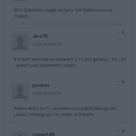
@19 Dokładnie, nagle wszyscy fani Raikkonena się
znaleźli.
0
Jaro75
22.03.2013 09:26
A Robert wymiata na Kanarach :) To jest geniusz... No , no
, jestem pod wrażeniem Lotusa.
0
jurekxx
22.03.2013 10:05
Robert wróci do F1 i wymiecie wszystkich,kibicuję dla
Lotusa i Kimiego,bo On jeżdzi za Roberta.
0
rogas144