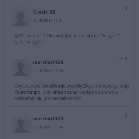
0
Crash_98
22.03.2013 16:01
@32. ewelina17 Dla twojej wiadomości; nie "wogóle"
tylko "w ogóle".
0
marcino1129
22.03.2013 17:43
Oby Lotusowi kwalifikacje wypaliły.Zwykle w wyścigu mają
dobre tempo, oby Kimi pocisnął i będzie ok ale wole
wstrzymać się do niedzieli Pozdro
0
marcino1129
22.03.2013 17:44