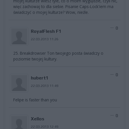
mojej kulturze wiesz tyle, co o moim wyglądzie, czyli nic,
więc zachowaj to dla siebie. Pisanie Caps-Lock'iem ma
świadczyć o mojej kulturze? Wow, nieźle.
0
RoyalFlesh F1
22.03.2013 11:26
25. Breakdrowser Ton twojego posta świadczy o
poziomie twojej kultury.
0
hubert1
22.03.2013 11:49
Felipe is faster than you
0
Xellos
22.03.2013 12:49