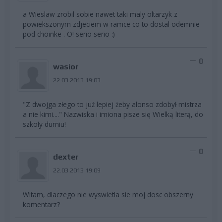
a Wieslaw zrobil sobie nawet taki maly oltarzyk z
powiekszonym zdjeciem w ramce co to dostal odemnie
pod choinke . O! serio serio :)
0
wasior
22.03.2013 19:03
"Z dwojga złego to już lepiej żeby alonso zdobył mistrza
a nie kimi...." Nazwiska i imiona pisze się Wielką literą, do
szkoły durniu!
0
dexter
22.03.2013 19:09
Witam, dlaczego nie wyswietla sie moj dosc obszerny
komentarz?