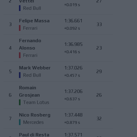
2
Vettel
27
+0.019 s
Red Bull
Felipe Massa
1:36.661
3
33
Ferrari
+0.092 s
Fernando
1:36.985
4
Alonso
23
+0.416 s
Ferrari
Mark Webber
1:37.026
5
29
Red Bull
+0.457 s
Romain
1:37.206
6
Grosjean
26
+0.637 s
Team Lotus
Nico Rosberg
1:37.448
7
32
Mercedes
+0.879 s
Paul di Resta
1:37.571