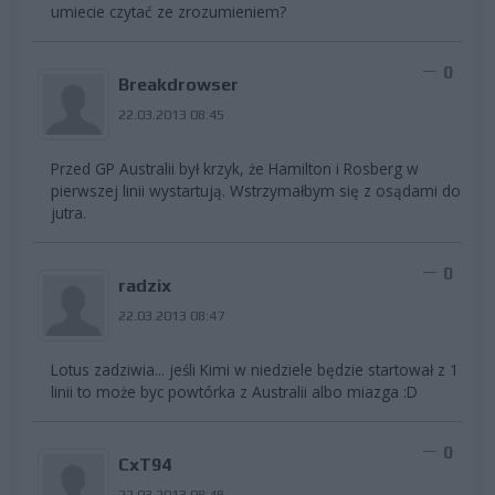
umiecie czytać ze zrozumieniem?
0
Breakdrowser
22.03.2013 08:45
Przed GP Australii był krzyk, że Hamilton i Rosberg w
pierwszej linii wystartują. Wstrzymałbym się z osądami do
jutra.
0
radzix
22.03.2013 08:47
Lotus zadziwia... jeśli Kimi w niedziele będzie startował z 1
linii to może byc powtórka z Australii albo miazga :D
0
CxT94
22.03.2013 08:48