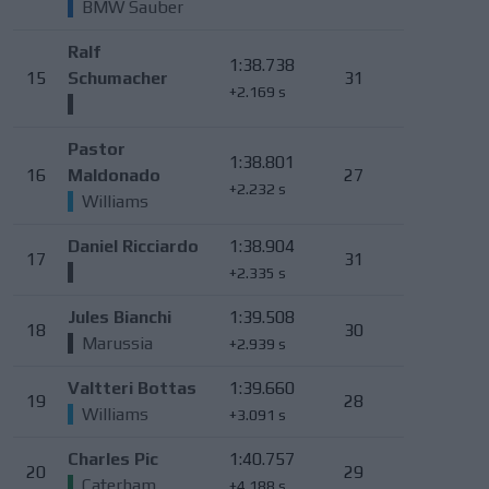
BMW Sauber
Ralf
1:38.738
15
Schumacher
31
+2.169 s
Pastor
1:38.801
16
Maldonado
27
+2.232 s
Williams
Daniel Ricciardo
1:38.904
17
31
+2.335 s
Jules Bianchi
1:39.508
18
30
Marussia
+2.939 s
Valtteri Bottas
1:39.660
19
28
Williams
+3.091 s
Charles Pic
1:40.757
20
29
Caterham
+4.188 s