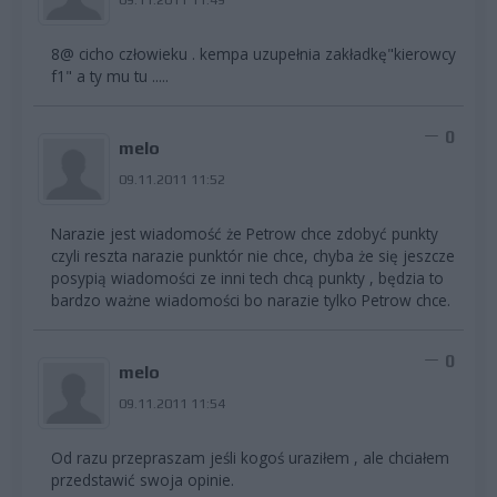
8@ cicho człowieku . kempa uzupełnia zakładkę"kierowcy
f1" a ty mu tu .....
0
melo
09.11.2011 11:52
Narazie jest wiadomość że Petrow chce zdobyć punkty
czyli reszta narazie punktór nie chce, chyba że się jeszcze
posypią wiadomości ze inni tech chcą punkty , będzia to
bardzo ważne wiadomości bo narazie tylko Petrow chce.
0
melo
09.11.2011 11:54
Od razu przepraszam jeśli kogoś uraziłem , ale chciałem
przedstawić swoja opinie.