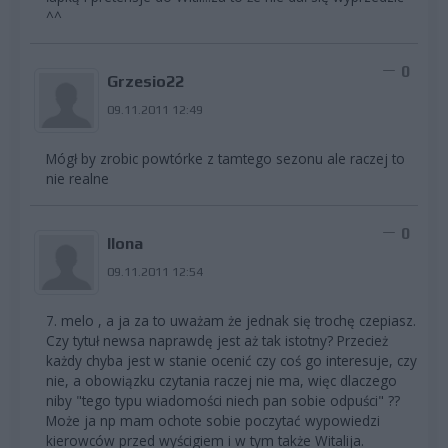
^^
0
Grzesio22
09.11.2011 12:49
Mógł by zrobic powtórke z tamtego sezonu ale raczej to
nie realne
0
Ilona
09.11.2011 12:54
7. melo , a ja za to uważam że jednak się trochę czepiasz.
Czy tytuł newsa naprawdę jest aż tak istotny? Przecież
każdy chyba jest w stanie ocenić czy coś go interesuje, czy
nie, a obowiązku czytania raczej nie ma, więc dlaczego
niby "tego typu wiadomości niech pan sobie odpuści" ??
Może ja np mam ochote sobie poczytać wypowiedzi
kierowców przed wyścigiem i w tym także Witalija.