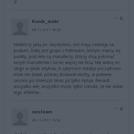
;P
0
Konik_mekr
09.11.2011 18:39
Niektórzy jadą po zwycięstwo, inni mają nadzieję na
podium. Dalej jest grupa z Pietrovem, którym marzą się
punkty, pod nimi są maruderzy, którzy chcą pokonać
innych maruderów i na nic więcej nie liczą. Nie widzę nic
złego w tytule artykułu. A optymizm Witalija początkowo
mnie nie dziwił, później dodawał otuchy, w połowie
sezonu już śmieszył, teraz już tylko irytuje. Renault
wszystko wie, wszystko może, tylko szkoda, ze nie widać
tego efektów...
0
xeoteam
09.11.2011 19:56