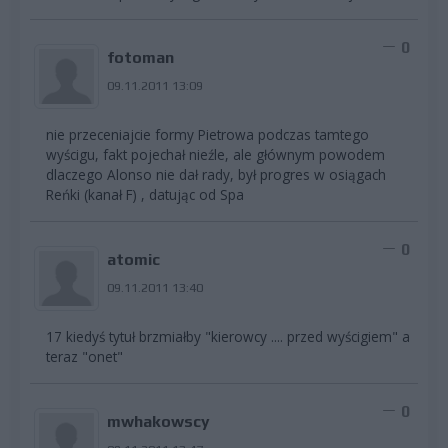
0
fotoman
09.11.2011 13:09
nie przeceniajcie formy Pietrowa podczas tamtego
wyścigu, fakt pojechał nieźle, ale głównym powodem
dlaczego Alonso nie dał rady, był progres w osiągach
Reńki (kanał F) , datując od Spa
0
atomic
09.11.2011 13:40
17 kiedyś tytuł brzmiałby "kierowcy .... przed wyścigiem" a
teraz "onet"
0
mwhakowscy