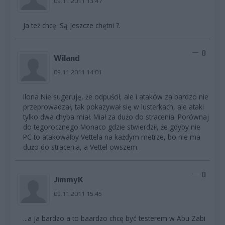
09.11.2011 13:47
Ja też chcę. Są jeszcze chętni ?.
0
Wiland
09.11.2011 14:01
Ilona Nie sugeruję, że odpuścił, ale i ataków za bardzo nie
przeprowadzał, tak pokazywał się w lusterkach, ale ataki
tylko dwa chyba miał. Miał za dużo do stracenia. Porównaj
do tegorocznego Monaco gdzie stwierdził, że gdyby nie
PC to atakowałby Vettela na każdym metrze, bo nie ma
dużo do stracenia, a Vettel owszem.
0
JimmyK
09.11.2011 15:45
...a ja bardzo a to baardzo chcę być testerem w Abu Zabi