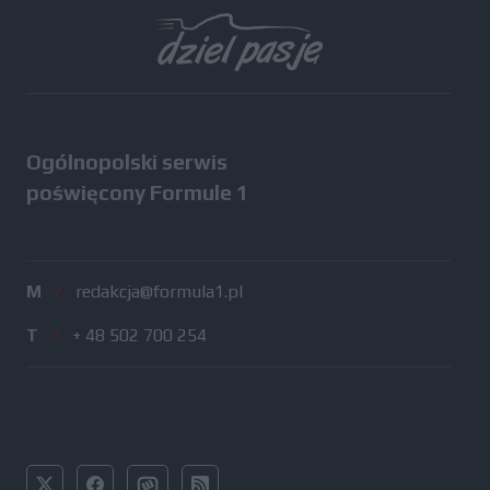
Wszystkie testy
Ogólnopolski serwis
poświęcony Formule 1
M
/
redakcja@formula1.pl
T
/
+ 48 502 700 254