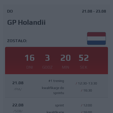
DO
21.08 - 23.08
GP Holandii
ZOSTAŁO:
16
3
20
51
DNI
GODZ
MIN
SEK
#1 trening
21.08
/
12:30-13:30
kwalifikacje do
/PIĄ/
/
16:30
sprintu
22.08
sprint
/
12:00
/SOB/
kwalifikacje
/
16:00