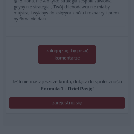
@15. Ilona, nie Alo tylko strategia zespołu zawiodła,
gdyby nie strategia , Twój chlebodawca nie miałby
majstra, i wyłabys do księżyca z bólu i rozpaczy. i premii
by firma nie dała..
zaloguj się, by pisać
komentarze
Jeśli nie masz jeszcze konta, dołącz do społeczności
Formula 1 - Dziel Pasję!
zarejestruj się