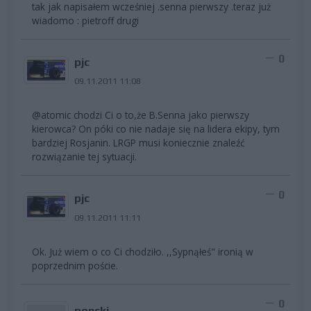
tak jak napisałem wcześniej .senna pierwszy .teraz już
wiadomo : pietroff drugi
0
pjc
09.11.2011 11:08
@atomic chodzi Ci o to,że B.Senna jako pierwszy
kierowca? On póki co nie nadaje się na lidera ekipy, tym
bardziej Rosjanin. LRGP musi koniecznie znaleźć
rozwiązanie tej sytuacji.
0
pjc
09.11.2011 11:11
Ok. Już wiem o co Ci chodziło. ,,Sypnąłeś" ironią w
poprzednim poście.
0