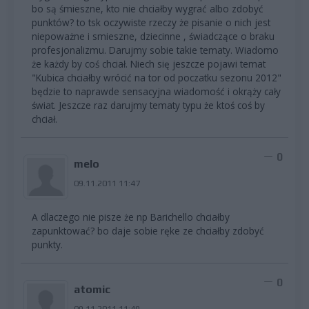
bo są śmieszne, kto nie chciałby wygrać albo zdobyć
punktów? to tsk oczywiste rzeczy że pisanie o nich jest
niepoważne i smieszne, dziecinne , świadczące o braku
profesjonalizmu. Darujmy sobie takie tematy. Wiadomo
że każdy by coś chciał. Niech się jeszcze pojawi temat
"Kubica chciałby wrócić na tor od poczatku sezonu 2012"
będzie to naprawde sensacyjna wiadomość i okrąży cały
świat. Jeszcze raz darujmy tematy typu że ktoś coś by
chciał.
0
melo
09.11.2011 11:47
A dlaczego nie pisze że np Barichello chciałby
zapunktować? bo daje sobie ręke ze chciałby zdobyć
punkty.
0
atomic
09.11.2011 11:49