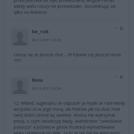
przed petrowa nie było przewidziana, wogóle Ferrari
wtedy wielu rzeczy nie przewidziało , koncentrując sie
tylko na Weberze
0
be_rcik
09.11.2011 12:20
Cieszę się że jeszcze chce ... !!!! Pytanie czy jeszcze może
????
0
Ilona
09.11.2011 12:34
12. Wiland, sugerujesz że odpuścił? ja myśle że robił wtedy
wszystko co w jego mocy, ale Pietrow jak na złość miał
swój dzień i bronił się świetnie. Alonso nie wytrzymał
presji, o czym świadczyły błędy, wielokrotne "zwiedzanie
pobocza" a później w geście frustracji wymachiwanie
łapką i pretensje do Witii...za to że nie dał się wyprzedzić