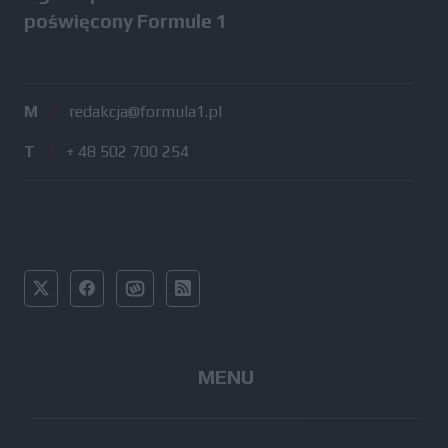
poświęcony Formule 1
M
/
redakcja@formula1.pl
T
/
+ 48 502 700 254
MENU