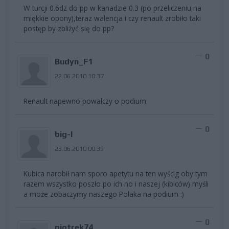
W turcji 0.6dz do pp w kanadzie 0.3 (po przeliczeniu na
miękkie opony),teraz walencja i czy renault zrobiło taki
postęp by zbliżyć się do pp?
0
Budyn_F1
22.06.2010 10:37
Renault napewno powalczy o podium.
0
big-l
23.06.2010 00:39
Kubica narobił nam sporo apetytu na ten wyścig oby tym
razem wszystko poszło po ich no i naszej (kibiców) myśli
a może zobaczymy naszego Polaka na podium :)
0
piotrek74