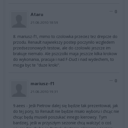
0
Ataru
21.06.2010 18:59
8. mariusz-f1, mimo to czolowka przeciez tez drepcze do
przodu. Renault najwiekszy postep poczynilo wzgledem
przedsezonowych testow, ale do czolowki jeszcze im
brakuje niemalo. Ale pszczolki maja jeszcze kilka krokow
do wykonania, pracuja i nad F-Duct i nad wydechem, to
moga byc te "duze kroki".
0
mariusz-f1
21.06.2010 19:31
9.aees - Jeśli Pietrow dalej się będzie tak prezentował, jak
do tej pory, to Renault nie będzie miało wyboru i chcąc nie
chcąc będą musieli poszukać innego kierowcy. Tym
bardziej, jeśli w przyszłym sezonie chcą walczyć o coś