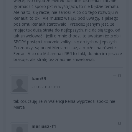
więcej. No chyba że Pietrek dostanie olśnienia i zacznie
gromadzić sporo pkt w wyścigach, to nie będzie tematu.
Ale na to, się raczej nie zanosi. A co do tego rozwoju w
Renault, to ok ! Ale musisz wziąść pod uwagę, z jakiego
poziomu Renault startowało ! Przecież jasnym jest, że
mając tak dużą stratę do najlepszych, nie da się tego, od
tak zniwelować ! Jeśli o mnie chodzi, to uważam że zrobili
SPORY postęp i znacznie zbliżyli się do tych najlepszych.
To znaczy, są przed Mercami i tuż, a może i na równi z
Ferrari. A co do McLarena i RBR to fakt, do nich im jeszcze
brakuje, ale stratę też znacznie zniwelowali.
0
kam39
21.06.2010 19:33
tak coś czuję że w Walencji Renia wyprzedzi spokojnie
Merca
0
mariusz-f1