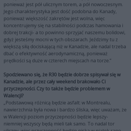
ponieważ jest pół ulicznym torem, a pół nowoczesnym.
Jego charakterystyka jest dość podobna do Kanady,
ponieważ większość zakrętów jest wolna, więc
koncentrujemy się na stabilności podczas hamowania i
dobrej trakcji- a to powinno sprzyjać naszemu bolidowi,
gdyż jesteśmy mocni w tych obszarach. Jeździmy tu z
większą siłą dociskającą niż w Kanadzie, ale nadal trzeba
dbać o efektywność aerodynamiczną, ponieważ
prędkości są duże w czterech miejscach na torze.”
Spodziewano się, że R30 będzie dobrze spisywał się w
Kanadzie, ale przez cały weekend brakowało Ci
przyczepności. Czy to także będzie problemem w
Walencji?
„Podstawową różnicą będzie asfalt: w Montrealu,
nawierzchnia była nowa i bardzo śliska, więc uważam, że
w Walencji poziom przyczepności będzie lepszy-
niemniej wszyscy będą mieli tak samo. To nadal tor
uliczny, więc przyczepność będzie niska w piątek rano,