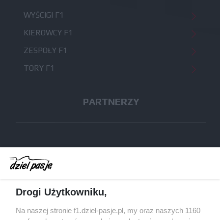
WYŚCIGI F1
KIEROWCY F1
ZESPOŁY F1
TORY F1
PARTNERZY
skijumping.pl
protipster.pl
ruletka online
Drogi Użytkowniku,
Na naszej stronie f1.dziel-pasje.pl, my oraz naszych 1160