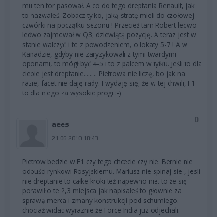
mu ten tor pasował. A co do tego dreptania Renault, jak
to nazwałeś. Zobacz tylko, jaką stratę mieli do czołowej
czwórki na początku sezonu ! Przecież tam Robert ledwo
ledwo zajmował w Q3, dziewiątą pozycję. A teraz jest w
stanie walczyć i to z powodzeniem, o lokaty 5-7 ! A w
Kanadzie, gdyby nie zaryzykowali z tymi twardymi
oponami, to mógł być 4-5 i to z palcem w tyłku. Jeśli to dla
ciebie jest dreptanie......... Pietrowa nie liczę, bo jak na
razie, facet nie daję rady. I wydaję się, że w tej chwili, F1
to dla niego za wysokie progi :-)
0
aees
21.06.2010 18:43
Pietrow bedzie w F1 czy tego chcecie czy nie. Bernie nie
odpuści rynkowi Rosyjskiemu. Mariusz nie spinaj sie , jesli
nie dreptanie to całke kroki też napewno nie. to że się
porawił o te 2,3 miejsca jak napisałeś to głownie za
sprawą merca i zmany konstrukcji pod schumiego.
chociaż widac wyraznie że Force India juz odjechali.