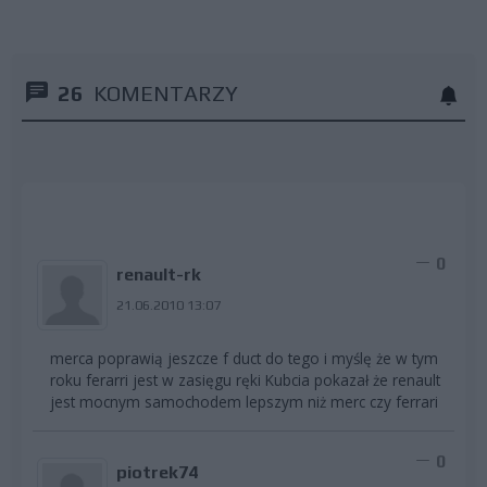
26
KOMENTARZY
0
renault-rk
21.06.2010 13:07
merca poprawią jeszcze f duct do tego i myślę że w tym
roku ferarri jest w zasięgu ręki Kubcia pokazał że renault
jest mocnym samochodem lepszym niż merc czy ferrari
0
piotrek74