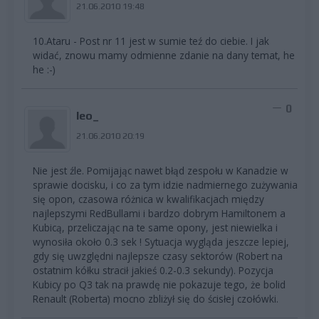
21.06.2010 19:48
10.Ataru - Post nr 11 jest w sumie teź do ciebie. I jak
widać, znowu mamy odmienne zdanie na dany temat, he
he :-)
0
leo_
21.06.2010 20:19
Nie jest źle. Pomijając nawet błąd zespołu w Kanadzie w
sprawie docisku, i co za tym idzie nadmiernego zużywania
się opon, czasowa różnica w kwalifikacjach między
najlepszymi RedBullami i bardzo dobrym Hamiltonem a
Kubicą, przeliczając na te same opony, jest niewielka i
wynosiła około 0.3 sek ! Sytuacja wygląda jeszcze lepiej,
gdy się uwzględni najlepsze czasy sektorów (Robert na
ostatnim kółku stracił jakieś 0.2-0.3 sekundy). Pozycja
Kubicy po Q3 tak na prawdę nie pokazuje tego, że bolid
Renault (Roberta) mocno zbliżył się do ścisłej czołówki.