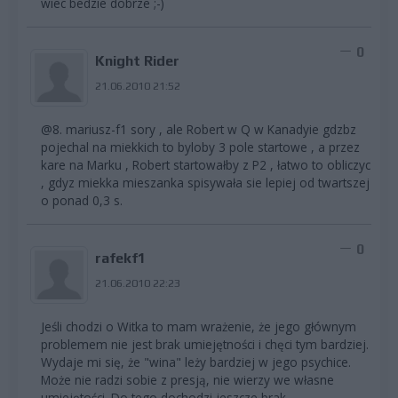
wiec bedzie dobrze ;-)
0
Knight Rider
21.06.2010 21:52
@8. mariusz-f1 sory , ale Robert w Q w Kanadyie gdzbz
pojechal na miekkich to byloby 3 pole startowe , a przez
kare na Marku , Robert startowałby z P2 , łatwo to obliczyc
, gdyz miekka mieszanka spisywała sie lepiej od twartszej
o ponad 0,3 s.
0
rafekf1
21.06.2010 22:23
Jeśli chodzi o Witka to mam wrażenie, że jego głównym
problemem nie jest brak umiejętności i chęci tym bardziej.
Wydaje mi się, że "wina" leży bardziej w jego psychice.
Może nie radzi sobie z presją, nie wierzy we własne
umiejętości. Do tego dochodzi jeszcze brak