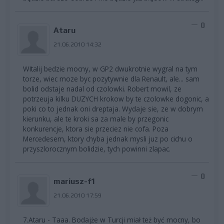
0
Ataru
21.06.2010 14:32
WItalij bedzie mocny, w GP2 dwukrotnie wygral na tym
torze, wiec moze byc pozytywnie dla Renault, ale... sam
bolid odstaje nadal od czolowki. Robert mowil, ze
potrzeuja kilku DUZYCH krokow by te czolowke dogonic, a
poki co to jednak oni dreptaja. Wydaje sie, ze w dobrym
kierunku, ale te kroki sa za male by przegonic
konkurencje, ktora sie przeciez nie cofa. Poza
Mercedesem, ktory chyba jednak mysli juz po cichu o
przyszlorocznym bolidzie, tych powinni zlapac.
0
mariusz-f1
21.06.2010 17:59
7.Ataru - Taaa. Bodajże w Turcji miał też być mocny, bo