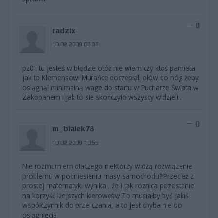
0
radzix
10.02.2009 08:38
pz0 i tu jesteś w błędzie otóż nie wiem czy ktoś pamieta
jak to Klemensowi Murańce doczepiali ołów do nóg żeby
osiągnął minimalną wage do startu w Pucharze Świata w
Zakopanem i jak to sie skończyło wszyscy widzieli...
0
m_bialek78
10.02.2009 10:55
Nie rozmumiem dlaczego niektórzy widzą rozwiązanie
problemu w podniesieniu masy samochodu?!Przecież z
prostej matematyki wynika , że i tak róznica pozostanie
na korzyść lżejszych kierowców.To musiałby być jakiś
współczynnik do przeliczania, a to jest chyba nie do
osiągnięcia.