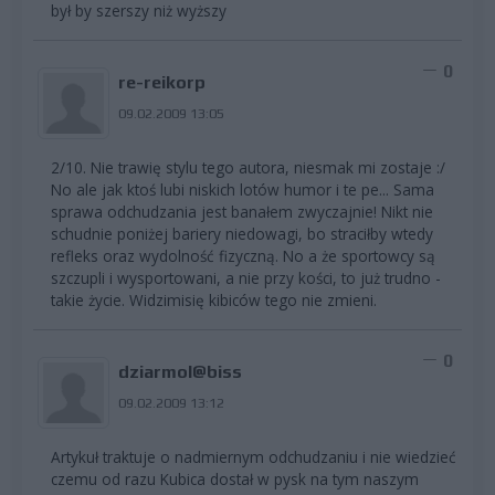
był by szerszy niż wyższy
0
re-reikorp
09.02.2009 13:05
2/10. Nie trawię stylu tego autora, niesmak mi zostaje :/
No ale jak ktoś lubi niskich lotów humor i te pe... Sama
sprawa odchudzania jest banałem zwyczajnie! Nikt nie
schudnie poniżej bariery niedowagi, bo straciłby wtedy
refleks oraz wydolność fizyczną. No a że sportowcy są
szczupli i wysportowani, a nie przy kości, to już trudno -
takie życie. Widzimisię kibiców tego nie zmieni.
0
dziarmol@biss
09.02.2009 13:12
Artykuł traktuje o nadmiernym odchudzaniu i nie wiedzieć
czemu od razu Kubica dostał w pysk na tym naszym