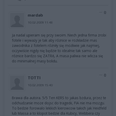
0
mardab
10.02.2009 11:48
Ja nadal upieram się przy swoim. Niech jedna firma zrobi
fotele i wyważy je tak aby różnice w rozkładzie mas
zawodnika z fotelem różniły się możliwie jak najmiej,
oczywiście nigdy nię będzie to idealnie tak samo ale
różnice bardzo się ZATRĄ. A masa paliwa nie wlicza się
do minimalnej masy bolidu.
0
TOTTI
10.02.2009 15:40
Brawa dla autora. 5/5 Ten KERS to jakas bzdura, przez te
odchudzanie moze dojsc do tragedii, FIA nie ma mozgu.
To bedzie forowalo lekkich kierowcow takich jak Heidfeld
lub Massa a to klopot bedzie dla Kubicy, Webbera czy