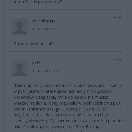
forum?jakaś prowokacja?..
0
re-reikorp
09.02.2009 13:16
Gdzie w pysk dostał?
0
pz0
09.02.2009 13:27
dziarmol, czy ty zawsze musisz szukać prowokacji. Kubica
w pysk. Jasne. Akurat Kubica jest jednym z cięższych
kierowców. Czepiaj się mnie do oporu, nie musisz
włączać myślenia, lepiej przywalić w pysk debilnemu pz0.
bekon - minimalna waga kierowcy nie oznacza że
natychmiast taki Massa musi wcinać za trzech i być
szerszy niż wyższy. Dla wyrównania szans można przecież
ustalić limit wagi kierowcy na np 70kg. Brakujące