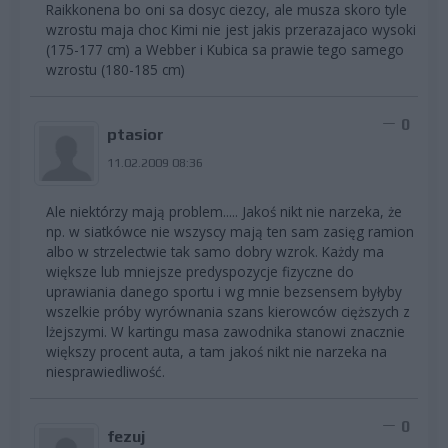
Raikkonena bo oni sa dosyc ciezcy, ale musza skoro tyle
wzrostu maja choc Kimi nie jest jakis przerazajaco wysoki
(175-177 cm) a Webber i Kubica sa prawie tego samego
wzrostu (180-185 cm)
0
ptasior
11.02.2009 08:36
Ale niektórzy mają problem..... Jakoś nikt nie narzeka, że
np. w siatkówce nie wszyscy mają ten sam zasięg ramion
albo w strzelectwie tak samo dobry wzrok. Każdy ma
większe lub mniejsze predyspozycje fizyczne do
uprawiania danego sportu i wg mnie bezsensem byłyby
wszelkie próby wyrównania szans kierowców cięższych z
lżejszymi. W kartingu masa zawodnika stanowi znacznie
większy procent auta, a tam jakoś nikt nie narzeka na
niesprawiedliwość.
0
fezuj