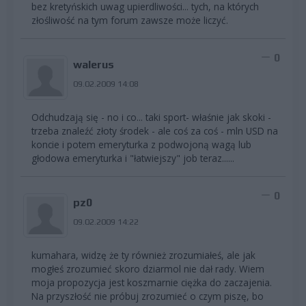
bez kretyńskich uwag upierdliwości... tych, na których
złośliwość na tym forum zawsze może liczyć.
0
walerus
09.02.2009 14:08
Odchudzają się - no i co... taki sport- właśnie jak skoki -
trzeba znaleźć złoty środek - ale coś za coś - mln USD na
koncie i potem emeryturka z podwojoną wagą lub
głodowa emeryturka i "łatwiejszy" job teraz......
0
pz0
09.02.2009 14:22
kumahara, widzę że ty również zrozumiałeś, ale jak
mogłeś zrozumieć skoro dziarmol nie dał rady. Wiem
moja propozycja jest koszmarnie ciężka do zaczajenia.
Na przyszłość nie próbuj zrozumieć o czym piszę, bo