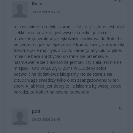
0
Ra-v
09.02.2009 17:34
a ja nie wiem o co tyle szumu... jest jak jest, ktos jest niski
i lekki - ma farta ktos jest wysoki i ciezki - pech i nie
mowie tego wcale w jakiejkolwiek złosliwości do Roberta
bo zycze mu jak najlepiej no ale trudno kazdy ma warunki
fizyczne jakie ma i tyle. a co do samego artykułu to jakos
mnie nie bawi ani zbytnio do mnie nie przemawia -
nasmiewanie sie z alonso ze jest taki czy siaki jest nie na
miejscu - ONI WALCZĄ O ZBYT WIELE zeby sobie
pozwolic na dodatkowe kilogramy i to ze staraja sie
zrzucic wage swiadczy tylko o ich zaangazowaniu w ten
sport. A jak ktos jest dobry to i z kilkoma kg wiecej sobie
poradzi, co Robert na pewno udowodni.
0
pz0
09.02.2009 21:45