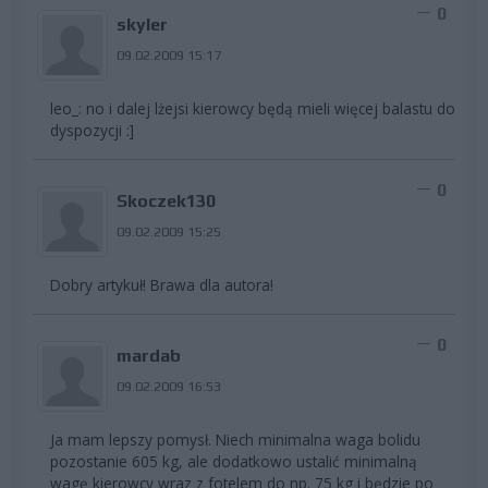
0
skyler
09.02.2009 15:17
leo_: no i dalej lżejsi kierowcy będą mieli więcej balastu do
dyspozycji :]
0
Skoczek130
09.02.2009 15:25
Dobry artykuł! Brawa dla autora!
0
mardab
09.02.2009 16:53
Ja mam lepszy pomysł. Niech minimalna waga bolidu
pozostanie 605 kg, ale dodatkowo ustalić minimalną
wagę kierowcy wraz z fotelem do np. 75 kg i będzie po