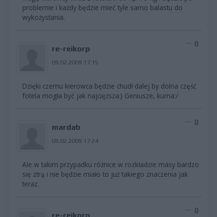
problemie i każdy będzie mieć tyle samo balastu do
wykożystania.
0
re-reikorp
09.02.2009 17:15
Dzięki czemu kierowca będzie chudł dalej by dolna część
fotela mogła być jak najcięższa:) Geniusze, kurna:/
0
mardab
09.02.2009 17:24
Ale w takim przypadku różnice w rozkładzie masy bardzo
się ztrą i nie będzie miało to już takiego znaczenia jak
teraz.
0
re-reikorp