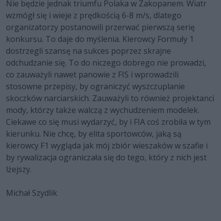
Nie będzie jednak triumfu Polaka w Zakopanem. Wiatr
wzmógł się i wieje z prędkością 6-8 m/s, dlatego
organizatorzy postanowili przerwać pierwszą serię
konkursu. To daje do myślenia. Kierowcy Formuły 1
dostrzegli szansę na sukces poprzez skrajne
odchudzanie się. To do niczego dobrego nie prowadzi,
co zauważyli nawet panowie z FIS i wprowadzili
stosowne przepisy, by ograniczyć wyszczuplanie
skoczków narciarskich. Zauważyli to również projektanci
mody, którzy także walczą z wychudzeniem modelek.
Ciekawe co się musi wydarzyć, by i FIA coś zrobiła w tym
kierunku. Nie chcę, by elita sportowców, jaką są
kierowcy F1 wygląda jak mój zbiór wieszaków w szafie i
by rywalizacja ograniczała się do tego, który z nich jest
lżejszy.
Michał Szydlik