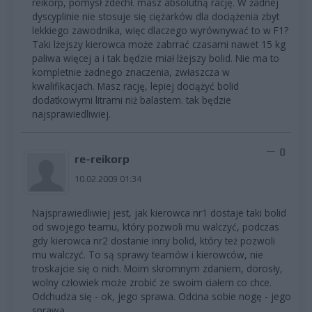
reikorp, pomysł zdechł. masz absolutną rację. W żadnej
dyscyplinie nie stosuje się ciężarków dla dociążenia zbyt
lekkiego zawodnika, więc dlaczego wyrównywać to w F1?
Taki lżejszy kierowca może zabrrać czasami nawet 15 kg
paliwa więcej a i tak będzie miał lżejszy bolid. Nie ma to
kompletnie żadnego znaczenia, zwłaszcza w
kwalifikacjach. Masz rację, lepiej dociążyć bolid
dodatkowymi litrami niż balastem. tak będzie
najsprawiedliwiej.
0
re-reikorp
10.02.2009 01:34
Najsprawiedliwiej jest, jak kierowca nr1 dostaje taki bolid
od swojego teamu, który pozwoli mu walczyć, podczas
gdy kierowca nr2 dostanie inny bolid, który też pozwoli
mu walczyć. To są sprawy teamów i kierowców, nie
troskajcie się o nich. Moim skromnym zdaniem, dorosły,
wolny człowiek może zrobić ze swoim ciałem co chce.
Odchudza się - ok, jego sprawa. Odcina sobie nogę - jego
sprawa.