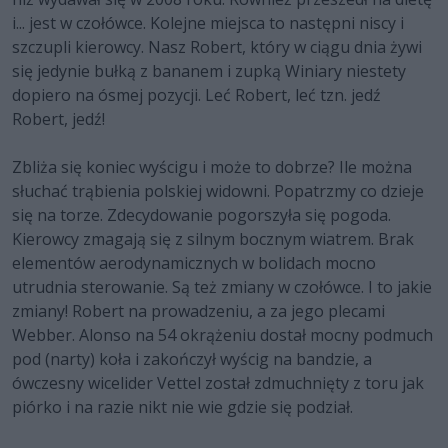
i... jest w czołówce. Kolejne miejsca to następni niscy i
szczupli kierowcy. Nasz Robert, który w ciągu dnia żywi
się jedynie bułką z bananem i zupką Winiary niestety
dopiero na ósmej pozycji. Leć Robert, leć tzn. jedź
Robert, jedź!
Zbliża się koniec wyścigu i może to dobrze? Ile można
słuchać trąbienia polskiej widowni. Popatrzmy co dzieje
się na torze. Zdecydowanie pogorszyła się pogoda.
Kierowcy zmagają się z silnym bocznym wiatrem. Brak
elementów aerodynamicznych w bolidach mocno
utrudnia sterowanie. Są też zmiany w czołówce. I to jakie
zmiany! Robert na prowadzeniu, a za jego plecami
Webber. Alonso na 54 okrążeniu dostał mocny podmuch
pod (narty) koła i zakończył wyścig na bandzie, a
ówczesny wicelider Vettel został zdmuchnięty z toru jak
piórko i na razie nikt nie wie gdzie się podział.