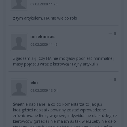
09.02.2009 11:25
z tym artykulem, FIA nie wie co robi
0
mirekmiras
09.02.2009 11:49
Zgadzam się. Czy FIA nie mogłaby podnieść minimalnej
masy pojazdu wraz z kierowcą? Fajny artykuł ;)
0
elin
09.02.2009 12:04
Świetnie napisane, a co do komentarza-to jak już
ktoś,gdzieś napisał - powinny zostać wprowadzone
zróżnicowane limity wagowe, indywidualne dla każdego z
kierowców (przecież nie ma ich aż tak wielu żeby nie dało
się tego wyliczyć) aby ci ciężsi nie znajdowali się z góry,