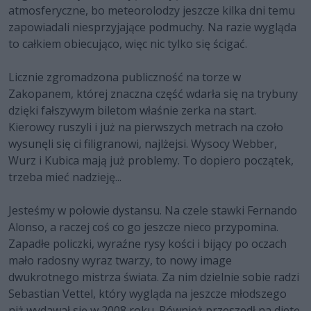
atmosferyczne, bo meteorolodzy jeszcze kilka dni temu
zapowiadali niesprzyjające podmuchy. Na razie wygląda
to całkiem obiecująco, więc nic tylko się ścigać.
Licznie zgromadzona publiczność na torze w
Zakopanem, której znaczna część wdarła się na trybuny
dzięki fałszywym biletom właśnie zerka na start.
Kierowcy ruszyli i już na pierwszych metrach na czoło
wysunęli się ci filigranowi, najlżejsi. Wysocy Webber,
Wurz i Kubica mają już problemy. To dopiero początek,
trzeba mieć nadzieję...
Jesteśmy w połowie dystansu. Na czele stawki Fernando
Alonso, a raczej coś co go jeszcze nieco przypomina.
Zapadłe policzki, wyraźne rysy kości i bijący po oczach
mało radosny wyraz twarzy, to nowy image
dwukrotnego mistrza świata. Za nim dzielnie sobie radzi
Sebastian Vettel, który wygląda na jeszcze młodszego
niż wydawał się w 2008 roku. Również przeszedł na dietę