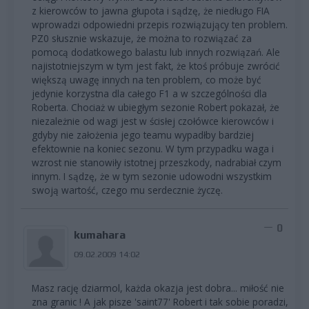
z kierowców to jawna głupota i sądzę, że niedługo FIA
wprowadzi odpowiedni przepis rozwiązujący ten problem.
PZ0 słusznie wskazuje, że można to rozwiązać za
pomocą dodatkowego balastu lub innych rozwiązań. Ale
najistotniejszym w tym jest fakt, że ktoś próbuje zwrócić
większą uwagę innych na ten problem, co może być
jedynie korzystna dla całego F1 a w szczególności dla
Roberta. Chociaż w ubiegłym sezonie Robert pokazał, że
niezależnie od wagi jest w ścisłej czołówce kierowców i
gdyby nie założenia jego teamu wypadłby bardziej
efektownie na koniec sezonu. W tym przypadku waga i
wzrost nie stanowiły istotnej przeszkody, nadrabiał czym
innym. I sądzę, że w tym sezonie udowodni wszystkim
swoją wartość, czego mu serdecznie życzę.
0
kumahara
09.02.2009 14:02
Masz rację dziarmol, każda okazja jest dobra... miłość nie
zna granic ! A jak pisze 'saint77' Robert i tak sobie poradzi,