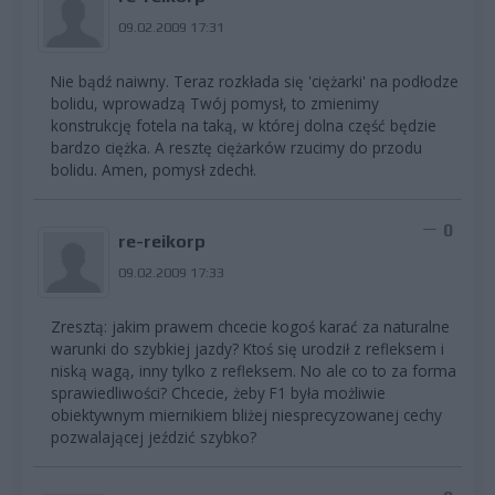
09.02.2009 17:31
Nie bądź naiwny. Teraz rozkłada się 'ciężarki' na podłodze
bolidu, wprowadzą Twój pomysł, to zmienimy
konstrukcję fotela na taką, w której dolna część będzie
bardzo ciężka. A resztę ciężarków rzucimy do przodu
bolidu. Amen, pomysł zdechł.
0
re-reikorp
09.02.2009 17:33
Zresztą: jakim prawem chcecie kogoś karać za naturalne
warunki do szybkiej jazdy? Ktoś się urodził z refleksem i
niską wagą, inny tylko z refleksem. No ale co to za forma
sprawiedliwości? Chcecie, żeby F1 była możliwie
obiektywnym miernikiem bliżej niesprecyzowanej cechy
pozwalającej jeździć szybko?