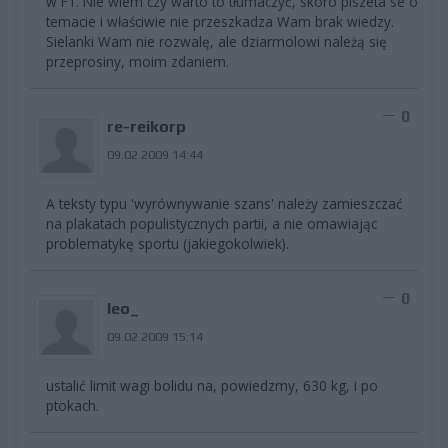
w F1. Nie wiem czy warto to tłumaczyć, skoro piszeta se o
temacie i właściwie nie przeszkadza Wam brak wiedzy.
Sielanki Wam nie rozwalę, ale dziarmolowi należą się
przeprosiny, moim zdaniem.
0
re-reikorp
09.02.2009 14:44
A teksty typu 'wyrównywanie szans' należy zamieszczać
na plakatach populistycznych partii, a nie omawiając
problematykę sportu (jakiegokolwiek).
0
leo_
09.02.2009 15:14
ustalić limit wagi bolidu na, powiedzmy, 630 kg, i po
ptokach.