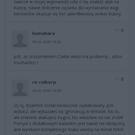
zawsze w mojej wypowiedzi uda ci się znaleźć atak na
Kubicę, nawet dołożenie ciężarka dla wyrównania wagi
kierowców okazuje się być upierdliwością wobec Kubicy.
0
kumahara
09.02.2009 14:28
pz0, ze zrozumieniem Ciebie wielu ma problemy... adios
muchachos !
0
re-reikorp
09.02.2009 14:38
Oj oj, dziarmol został niesłusznie zaatakowany. pz0 -
wybacz, ale wykazałeś się ignorancją w temacie. Nic to,
ale imiennie atakujesz kogoś, kto właściwie nic nie zrobił!
Pomysł z dodatkowym balastem jest nawet nie idiotyczny.
Jest wynikiem kompletnego braku wiedzy na temat WAGI