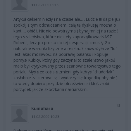
11.02.2009 09:05
Artykuł całkiem niezły i na czasie ale... . Ludzie !!! dajcie już
spokój z tym odchudzaniem, całą tę dyskusję można o
kant .... obić !. Nic nie powstrzyma ( bynajmniej na razie )
tego szaleństwa, które niestety zapoczątkował NASZ
Robert!!, lecz po prostu do tej desperacji zmusiły Go
naturalne warunki fizyczne a reszta...? zauważyła że "tu"
jest jakaś możliwość na poprawę balansu i kopiuje
pomysł Kubicy, który gdy zaczynał to szaleństwo jakoś
mało był krytykowany przez szanowne towarzystwo tego
portalu. Myślę że coś się zmieni gdy któryś "chuderlak"
zasłabnie za kierownicą i wydarzy się tragedia( oby nie )
to wtedy dopiero przyjdzie otrzeźwienie i ktoś zrobi
porządek jak ze skoczkami narciarskimi.
0
kumahara
11.02.2009 10:23
Dobrze piszesz 'fezuj', reszta zauważyła i pewnie jest