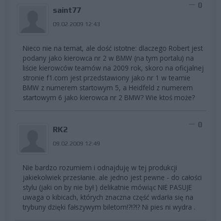
0
saint77
09.02.2009 12:43
Nieco nie na temat, ale dość istotne: dlaczego Robert jest
podany jako kierowca nr 2 w BMW (na tym portalu) na
liście kierowców teamów na 2009 rok, skoro na oficjalnej
stronie f1.com jest przedstawiony jako nr 1 w teamie
BMW z numerem startowym 5, a Heidfeld z numerem
startowym 6 jako kierowca nr 2 BMW? Wie ktoś może?
0
RK2
09.02.2009 12:49
Nie bardzo rozumiem i odnajduję w tej produkcji
jakiekolwiek przesłanie. ale jedno jest pewne - do całości
stylu (jaki on by nie był ) delikatnie mówiąc NIE PASUJE
uwaga o kibicach, których znaczna część wdarła się na
trybuny dzięki fałszywym biletom!?!?!? Ni pies ni wydra .