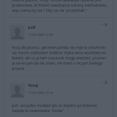
przekonana, że Robert zawdzięcza sukcesy odchudzaniu,
więc czemu by nie ? Oby się nie 'przejechali' !
0
pz0
11.02.2009 12:48
fezuj źle piszesz, jak mnie pamięć nie myli to Schumi też
się mocno odchudził i zrobił to chyba nieco wcześniej niż
Robert, ale co ja tam szaraczek mogę wiedzieć, przecież
ja na niczym się nie znam, nie mam o niczym bladego
pojęcia.
0
fezuj
11.02.2009 13:16
pz0- wszystko możliwe tyle że dopiero po Robercie
nastała ta zwariowana "moda"