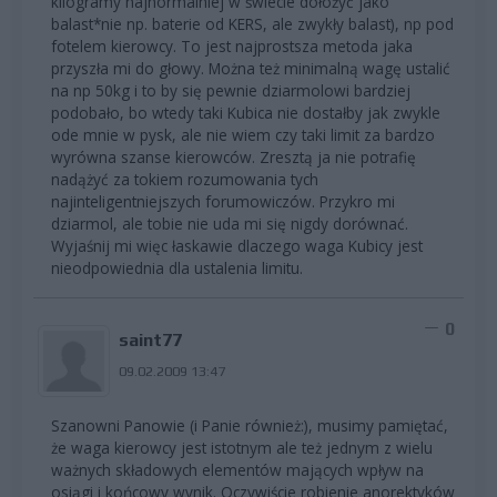
kilogramy najnormalniej w świecie dołożyć jako
balast*nie np. baterie od KERS, ale zwykły balast), np pod
fotelem kierowcy. To jest najprostsza metoda jaka
przyszła mi do głowy. Można też minimalną wagę ustalić
na np 50kg i to by się pewnie dziarmolowi bardziej
podobało, bo wtedy taki Kubica nie dostałby jak zwykle
ode mnie w pysk, ale nie wiem czy taki limit za bardzo
wyrówna szanse kierowców. Zresztą ja nie potrafię
nadążyć za tokiem rozumowania tych
najinteligentniejszych forumowiczów. Przykro mi
dziarmol, ale tobie nie uda mi się nigdy dorównać.
Wyjaśnij mi więc łaskawie dlaczego waga Kubicy jest
nieodpowiednia dla ustalenia limitu.
0
saint77
09.02.2009 13:47
Szanowni Panowie (i Panie również:), musimy pamiętać,
że waga kierowcy jest istotnym ale też jednym z wielu
ważnych składowych elementów mających wpływ na
osiągi i końcowy wynik. Oczywiście robienie anorektyków