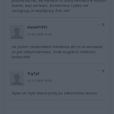
podoba lub nie, ale Hamilton to dobry kierowca w dobrym
teamie, więc ani team, ani kierowca szybko nie
zrezygnują ze współpracy. Boli, nie?
0
daniel193t
21.02.2009 19:43
nie jestem zwolennikiem hamiltona ale mi ne wmowicie
ze jest slabym kierowca . A tak wogole to mistrzem
bedzie KIMI
0
frg1pl
23.12.2009 18:50
fajnie sie czyta Wasze posty po zakonczeniu sezonu