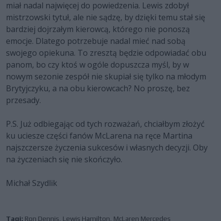
miał nadal najwięcej do powiedzenia. Lewis zdobył
mistrzowski tytuł, ale nie sądzę, by dzięki temu stał się
bardziej dojrzałym kierowcą, którego nie ponoszą
emocje. Dlatego potrzebuje nadal mieć nad sobą
swojego opiekuna. To zresztą będzie odpowiadać obu
panom, bo czy ktoś w ogóle dopuszcza myśl, by w
nowym sezonie zespół nie skupiał się tylko na młodym
Brytyjczyku, a na obu kierowcach? No proszę, bez
przesady.
P.S. Już odbiegając od tych rozważań, chciałbym złożyć
ku uciesze części fanów McLarena na ręce Martina
najszczersze życzenia sukcesów i własnych decyzji. Oby
na życzeniach się nie skończyło.
Michał Szydlik
Tagi:
Ron Dennis
,
Lewis Hamilton
,
McLaren Mercedes