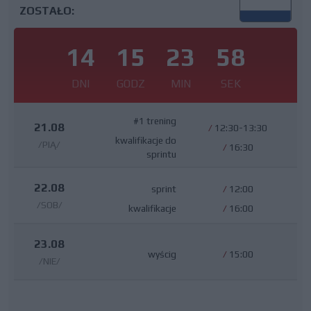
ZOSTAŁO:
14
15
23
57
DNI
GODZ
MIN
SEK
#1 trening
21.08
/
12:30-13:30
kwalifikacje do
/PIĄ/
/
16:30
sprintu
22.08
sprint
/
12:00
/SOB/
kwalifikacje
/
16:00
23.08
wyścig
/
15:00
/NIE/