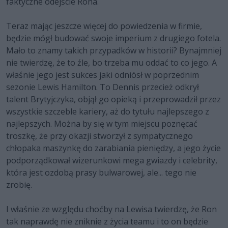
faktyczne odejście Rona.
Teraz mając jeszcze więcej do powiedzenia w firmie,
będzie mógł budować swoje imperium z drugiego fotela.
Mało to znamy takich przypadków w historii? Bynajmniej
nie twierdzę, że to źle, bo trzeba mu oddać to co jego. A
właśnie jego jest sukces jaki odniósł w poprzednim
sezonie Lewis Hamilton. To Dennis przecież odkrył
talent Brytyjczyka, objął go opieką i przeprowadził przez
wszystkie szczeble kariery, aż do tytułu najlepszego z
najlepszych. Można by się w tym miejscu poznęcać
troszkę, że przy okazji stworzył z sympatycznego
chłopaka maszynkę do zarabiania pieniędzy, a jego życie
podporządkował wizerunkowi mega gwiazdy i celebrity,
która jest ozdobą prasy bulwarowej, ale... tego nie
zrobię.
I właśnie ze względu choćby na Lewisa twierdzę, że Ron
tak naprawdę nie zniknie z życia teamu i to on będzie