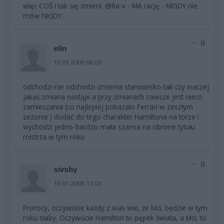
więc COŚ i tak się zmieni. @Ra-v - MA rację - NIGDY nie
mów NIGDY.
0
elin
18.01.2009 08:03
odchodzi-nie odchodzi-zmienia stanowisko-tak czy inaczej
jakaś zmiana nastąpi a przy zmianach zawsze jest nieco
zamieszania (co najlepiej pokazało Ferrari w zeszłym
sezonie ) dodać do tego charakter Hamiltona na torze i
wychodzi jedno-bardzo mała szansa na obrone tytułu
mistrza w tym roku
0
sivshy
18.01.2009 11:03
Prorocy, oczywiście każdy z was wie, że McL będzie w tym
roku słaby. Oczywiście Hamilton to pępek świata, a McL to