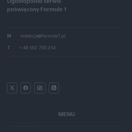
Ogólnopolski serwis
poświęcony Formule 1
M
/
redakcja@formula1.pl
T
/
+ 48 502 700 254
MENU