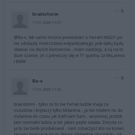
0
brainstorm
17.01.2009 17:07
@Ra-v, tak samo można powiedzieć o Ferrari! NIGDY już
nie zdobędą mistrzostwa indywidualnego jeśli dalej będą
stawiać na dwóch kierowców... mam nadzieję, a są na to
duże szanse, że z pierwszej siły w f1 spadną za McLarena
i BMW
0
Ra-v
17.01.2009 17:32
brainstorm - tylko ze to nie Ferrari ludzie maja za
oszustow i krętaczy tylko Mclarena... ja nie mialem nic do
mclarena do czasu jak trafil tam ham... wczesniej jezdzili
tam normalni ludzie a nie jakies pepki swiata. Zreszta co
ja tu sie bede produkowal - sam zobaczysz kto na koniec
sezonu mial racje bo to ferrari zdobedzie oba tytuły - ok