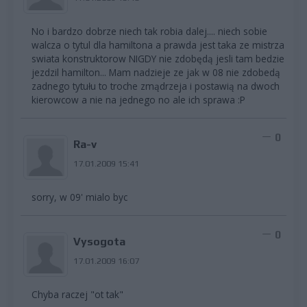
No i bardzo dobrze niech tak robia dalej.... niech sobie
walcza o tytul dla hamiltona a prawda jest taka ze mistrza
swiata konstruktorow NIGDY nie zdobędą jesli tam bedzie
jezdzil hamilton... Mam nadzieje ze jak w 08 nie zdobedą
zadnego tytułu to troche zmądrzeja i postawią na dwoch
kierowcow a nie na jednego no ale ich sprawa :P
0
Ra-v
17.01.2009 15:41
sorry, w 09' mialo byc
0
Vysogota
17.01.2009 16:07
Chyba raczej "ot tak"