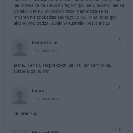
nie mowie ze na 100% bo tego nigdy nie wiadomo, ale sa
oznaki ku temu. w kazdym razie mam nadzijee ze
mclaren nie zdobedzie zadnego :D PS : Mina Rona gdy
alosno wyprzedza Kovala w Australii - bezcenne :D
0
brainstorm
17.01.2009 17:44
jasne... Ferrari, zespół czysty jak łza.. ten sam co się
sprzedał za 80 mln...
0
Cwirs
17.01.2009 18:23
McLaren sux
0
Skoczek130