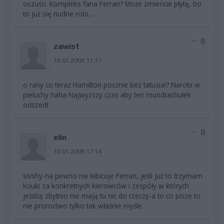
oszuści. Kompleks fana Ferrari? Może zmieńcie płytę, bo
to już się nudne robi...
0
zawist
18.01.2009 11:37
o rany co teraz Hamilton pocznie bez tatusia!? Narobi w
pieluchy haha Najwyzszy czas aby ten mundrachułek
odszedł
0
elin
18.01.2009 17:14
sivshy-na pewno nie kibicuje Ferrari, jeśli już to trzymam
kciuki za konkretnych kierowców i zespóły w których
jeżdżą zbytnio nie mają tu nic do rzeczy-a to co pisze to
nie proroctwo tylko tak właśnie myśle