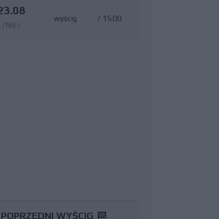
23.08
wyścig
/
15:00
/NIE/
POPRZEDNI WYŚCIG