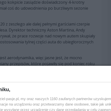
ego kokpicie zasiądzie doświadczony 4-krotny
e miał coś do udowodnienia po burzliwym sezonie
 z zeszłego ale dalej pełnymi garściami czerpie
esa. Dyrektor techniczny Aston Martina, Andy
ukrywał, że prace rozwoje nad nowym autem skupiały
ostosowania tylnej części auta do ubiegłorocznych
est aerodynamika, więc jasne jest, że mocno
iany przepisów, które pojawiły się pod koniec roku
śmy starając się odzyskać to co straciliśmy przez
e tył auta, aby dopasować go do zawieszenia
niku,
dziel-pasje.pl, my oraz naszych 1160 zaufanych partnerów uzyskujem
bszary stanowiły główny cel naszej pracy przez
cje na urządzeniu oraz przetwarzamy dane osobowe, takie jak unika
je wysyłane przez urządzenie czy dane przeglądania w celu zapewn