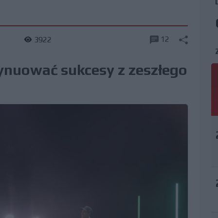
12
1
3922
ynuować sukcesy z zeszłego