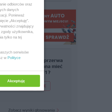
anie odbiorców oraz
nych danych
kacji. Ponieważ
ięcie „Akceptuję”.
ywatności znajdujący
ą zgody użytkownika,
 tylko na tej
 naszych serwisów
esz w
Polityce
Czy uważasz, że przerwa
wakacyjna powinna mieć
miejsce w F1?
Akceptuję
TAK
NIE
Zobacz wyniki głosowania