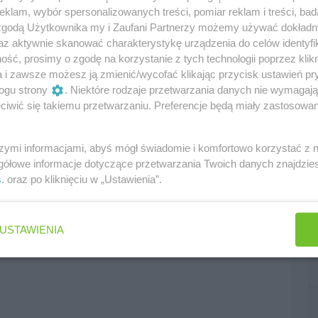
klam, wybór spersonalizowanych treści, pomiar reklam i treści, bad
 zgodą Użytkownika my i Zaufani Partnerzy możemy używać dokład
r21
az aktywnie skanować charakterystykę urządzenia do celów identyfi
ść, prosimy o zgodę na korzystanie z tych technologii poprzez klikn
a i zawsze możesz ją zmienić/wycofać klikając przycisk ustawień pr
ogu strony
. Niektóre rodzaje przetwarzania danych nie wymagaj
iwić się takiemu przetwarzaniu. Preferencje będą miały zastosowania
edni
następny
szymi informacjami, abyś mógł świadomie i komfortowo korzystać z
gółowe informacje dotyczące przetwarzania Twoich danych znajdzi
s
. oraz po kliknięciu w „Ustawienia”.
USTAWIENIA