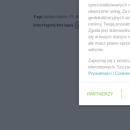
spersonalizowanych re
ulepszanie usług. Za
Tagi:
aston martin
,
f1
,
2021
,
vettel
,
stroll
,
green
,
am
geolokalizacyjnych or
cenimy Twoją prywatno
Udostępnij ten wpis
Zgoda jest dobrowoln
się w lewym dolnym r
ale masz prawo sprzec
poprz
witrynie.
Zapoznaj się z poniż
internetowych. Szcze
Prywatności
i
Cookie
PARTNERZY