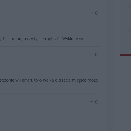
0
d" - Jurand, a czy ty się mylisz? - Wykluczone!
0
m sezonie w Ferrari, to o walka o trzecie miejsce może
0