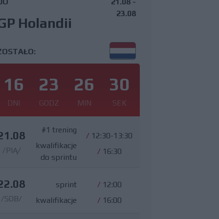
DO
21.08 -
23.08
GP Holandii
ZOSTAŁO:
16
23
26
29
DNI
GODZ
MIN
SEK
#1 trening
21.08
/
12:30-13:30
kwalifikacje
/PIĄ/
/
16:30
do sprintu
22.08
sprint
/
12:00
/SOB/
kwalifikacje
/
16:00