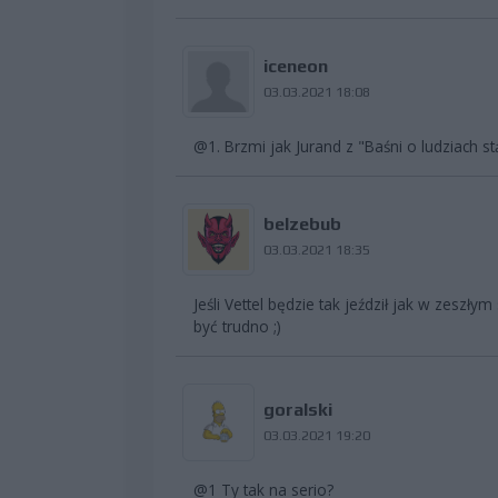
iceneon
03.03.2021 18:08
@1. Brzmi jak Jurand z "Baśni o ludziach stą
belzebub
03.03.2021 18:35
Jeśli Vettel będzie tak jeździł jak w zeszły
być trudno ;)
goralski
03.03.2021 19:20
@1 Ty tak na serio?