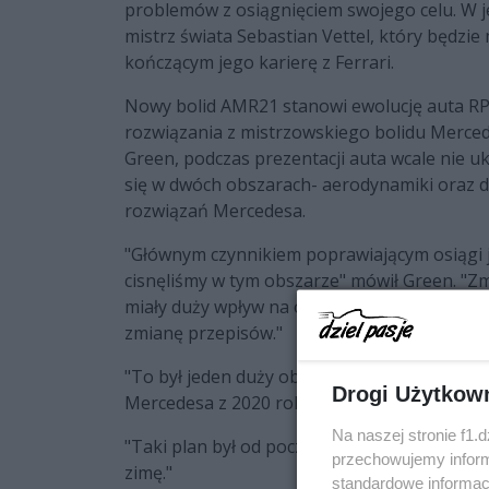
problemów z osiągnięciem swojego celu. W j
mistrz świata Sebastian Vettel, który będzi
kończącym jego karierę z Ferrari.
Nowy bolid AMR21 stanowi ewolucję auta RP20
rozwiązania z mistrzowskiego bolidu Merced
Green, podczas prezentacji auta wcale nie 
się w dwóch obszarach- aerodynamiki oraz d
rozwiązań Mercedesa.
"Głównym czynnikiem poprawiającym osiągi j
cisnęliśmy w tym obszarze" mówił Green. "Zm
miały duży wpływ na osiągi więc zimę spędzili
zmianę przepisów."
"To był jeden duży obszar. Zmieniliśmy takż
Drogi Użytkow
Mercedesa z 2020 roku."
Na naszej stronie f1.
"Taki plan był od początku tak więc te dwa o
przechowujemy informa
zimę."
standardowe informac