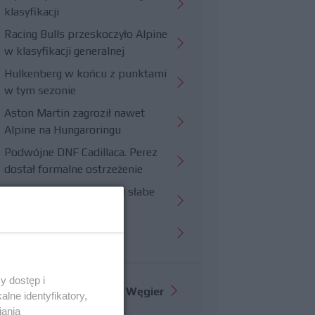
klasyfikacji
Racing Bulls przeskoczyło Alpine
w klasyfikacji generalnej
Hulkenberg w końcu z punktami
w tym sezonie
Aston Martin zagroził nawet
Alpine na Hungaroringu
Podwójne DNF Cadillaca. Perez
dostał formalne ostrzeżenie
Hungaroring potwierdził słabe
strony Williamsa
Trudny wyścig Haasa
y dostęp i
Więcej informacji o
GP Węgier
lne identyfikatory,
iania