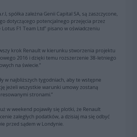
.l, spółka zależna Genii Capital SA, są zaszczycone,
ego dotyczącego potencjalnego przejęcia przez
 Lotus F1 Team Ltd” pisano w oświadczeniu
rwszy krok Renault w kierunku stworzenia projektu
owego 2016 i dzięki temu rozszerzenie 38-letniego
owych na świecie.”
y w najbliższych tygodniach, aby te wstępne
cję jeżeli wszystkie warunki umowy zostaną
eresowanymi stronami.”
 Już w weekend pojawiły się plotki, że Renault
enie zaległych podatków, a dzisiaj ma się odbyć
awie przed sądem w Londynie.