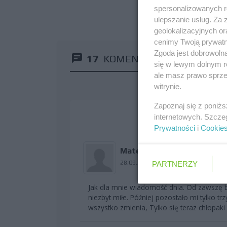
spersonalizowanych re
ulepszanie usług. Za
geolokalizacyjnych or
cenimy Twoją prywatno
Zgoda jest dobrowoln
17
KOMENTARZY
się w lewym dolnym r
ale masz prawo sprzec
witrynie.
Zapoznaj się z poniż
internetowych. Szcze
Prywatności
i
Cookie
Mateo_R19
28.09.2015 10:31
PARTNERZY
Jak dla mnie wiadomość dnia. Od zawszę b
niezbyt miłe. Później pozostało mi tylko trz
wszystko zmienia, Tylko się teraz chłopak