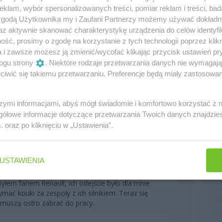
klam, wybór spersonalizowanych treści, pomiar reklam i treści, bad
 zgodą Użytkownika my i Zaufani Partnerzy możemy używać dokład
az aktywnie skanować charakterystykę urządzenia do celów identyfi
ść, prosimy o zgodę na korzystanie z tych technologii poprzez klikn
a i zawsze możesz ją zmienić/wycofać klikając przycisk ustawień pr
ogu strony
. Niektóre rodzaje przetwarzania danych nie wymagaj
iwić się takiemu przetwarzaniu. Preferencje będą miały zastosowania
szymi informacjami, abyś mógł świadomie i komfortowo korzystać z
gółowe informacje dotyczące przetwarzania Twoich danych znajdzi
s
. oraz po kliknięciu w „Ustawienia”.
0
USTAWIENIA
yłem fanem Renault, ich odejście było dla mnie
ymać kciuki za zespoły z ich silnikiem. Teraz się
i muszą ostro zabrać do pracy.