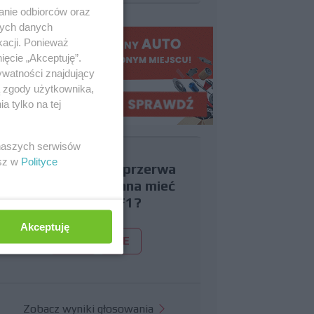
anie odbiorców oraz
nych danych
kacji. Ponieważ
ięcie „Akceptuję”.
ywatności znajdujący
ą zgody użytkownika,
 tylko na tej
 naszych serwisów
esz w
Polityce
Czy uważasz, że przerwa
wakacyjna powinna mieć
miejsce w F1?
Akceptuję
TAK
NIE
Zobacz wyniki głosowania