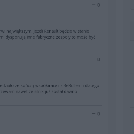
0
rwi największym. Jeżeli Renault będzie w stanie
mi dysponują inne fabryczne zespoły to może być
0
edziało ze kończą współprace i z ReBullem i dlatego
jrzewam nawet ze silnik już został dawno
0