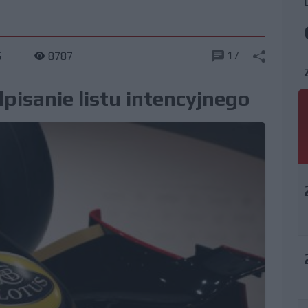
17
5
8787
pisanie listu intencyjnego