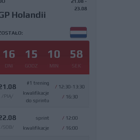
DO
21.08 -
23.08
GP Holandii
ZOSTAŁO:
16
15
10
57
DNI
GODZ
MIN
SEK
#1 trening
21.08
/
12:30-13:30
kwalifikacje
/PIĄ/
/
16:30
do sprintu
22.08
sprint
/
12:00
/SOB/
kwalifikacje
/
16:00