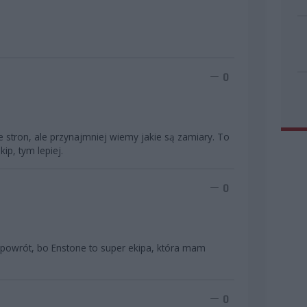
0
 ze stron, ale przynajmniej wiemy jakie są zamiary. To
ip, tym lepiej.
0
 powrót, bo Enstone to super ekipa, która mam
0