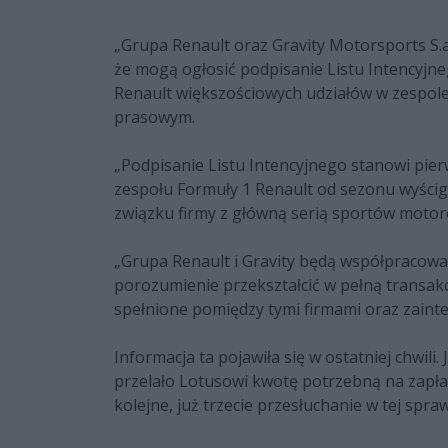
„Grupa Renault oraz Gravity Motorsports S.a.r
że mogą ogłosić podpisanie Listu Intencyjn
Renault większościowych udziałów w zespole
prasowym.
„Podpisanie Listu Intencyjnego stanowi pie
zespołu Formuły 1 Renault od sezonu wyścig
związku firmy z główną serią sportów motor
„Grupa Renault i Gravity będą współpracował
porozumienie przekształcić w pełną transak
spełnione pomiędzy tymi firmami oraz zaint
Informacja ta pojawiła się w ostatniej chwili.
przelało Lotusowi kwotę potrzebną na zapłac
kolejne, już trzecie przesłuchanie w tej spr