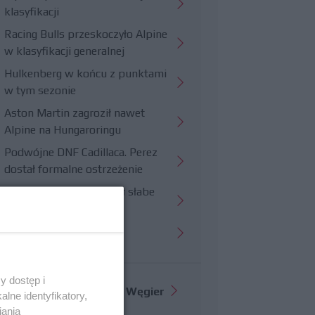
klasyfikacji
Racing Bulls przeskoczyło Alpine
w klasyfikacji generalnej
Hulkenberg w końcu z punktami
w tym sezonie
Aston Martin zagroził nawet
Alpine na Hungaroringu
Podwójne DNF Cadillaca. Perez
dostał formalne ostrzeżenie
Hungaroring potwierdził słabe
strony Williamsa
Trudny wyścig Haasa
y dostęp i
Więcej informacji o
GP Węgier
lne identyfikatory,
iania