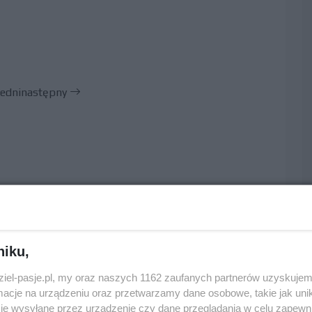
edni
następny
niku,
dziel-pasje.pl, my oraz naszych 1162 zaufanych partnerów uzyskujem
cje na urządzeniu oraz przetwarzamy dane osobowe, takie jak unika
je wysyłane przez urządzenie czy dane przeglądania w celu zapewn