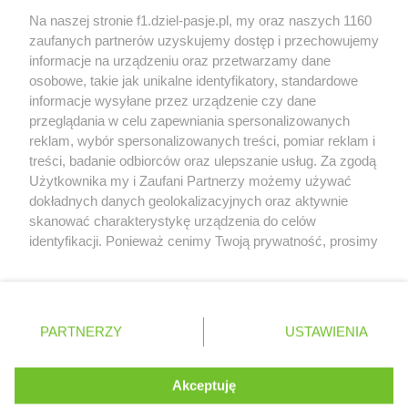
2026 roku
Na naszej stronie f1.dziel-pasje.pl, my oraz naszych 1160
Poszkodowani kibice z GP Las Vegas 2023
zaufanych partnerów uzyskujemy dostęp i przechowujemy
otrzymają częściowy zwrot pieniędzy
informacje na urządzeniu oraz przetwarzamy dane
osobowe, takie jak unikalne identyfikatory, standardowe
Bottas z kolejnymi sukcesami w kolarstwie
informacje wysyłane przez urządzenie czy dane
przeglądania w celu zapewniania spersonalizowanych
reklam, wybór spersonalizowanych treści, pomiar reklam i
treści, badanie odbiorców oraz ulepszanie usług. Za zgodą
© 2004 - 2026 GPmedia
Polityka prywatności
Serwis internetowy, z którego korzystasz, używa plików
Użytkownika my i Zaufani Partnerzy możemy używać
cookies. Są to pliki instalowane w urządzeniach
Kopiowanie treści bez
dokładnych danych geolokalizacyjnych oraz aktywnie
końcowych osób korzystających z serwisu, w celu
skanować charakterystykę urządzenia do celów
zgody autorów zabronione.
administrowania serwisem, poprawy jakości
identyfikacji. Ponieważ cenimy Twoją prywatność, prosimy
świadczonych usług w tym dostosowania treści serwisu
o zgodę na korzystanie z tych technologii poprzez
do preferencji użytkownika, utrzymania sesji
kliknięcie „Akceptuję”. Zgoda jest dobrowolna i zawsze
użytkownika oraz dla celów statystycznych i
możesz ją zmienić/wycofać klikając przycisk ustawień
Ta strona jest nieoficjalną stroną internetową i nie jest
targetowania behawioralnego reklamy.
prywatności znajdujący się w lewym dolnym rogu strony
powiązana w żaden sposób z grupą przedsiębiorstw Formula
PARTNERZY
Dowiedz się więcej o naszej polityce
USTAWIENIA
. Niektóre rodzaje przetwarzania danych nie wymagają
One, oraz oznaczeniami F1, FORMULA ONE, FORMULA 1 FIA
prywatności
FORMULA ONE WORLD CHAMPIONSHIP, GRAND PRIX i innymi
zgody użytkownika, ale masz prawo sprzeciwić się
znakami powiązanymi oraz znakami towarowymi należącymi
takiemu przetwarzaniu. Preferencje będą miały
Akceptuję
ROZUMIEM
do Formula One Licensing B.V
zastosowania tylko na tej witrynie.