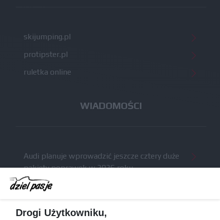
skijumping.pl
protipster.pl
ruletka online
WIADOMOŚCI
Audi planuje wprowadzić jeszcze cztery duże
pakiety poprawek w 2026 roku
Gasly dołączył do krytyki obecnych
samochodów F1
McCullough opuści Astona Martina z końcem
Drogi Użytkowniku,