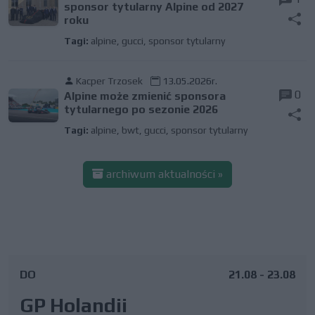
sponsor tytularny Alpine od 2027
roku
Tagi:
alpine
,
gucci
,
sponsor tytularny
Kacper Trzosek
13.05.2026r.
0
Alpine może zmienić sponsora
tytularnego po sezonie 2026
Tagi:
alpine
,
bwt
,
gucci
,
sponsor tytularny
archiwum aktualności »
DO
21.08 - 23.08
GP Holandii