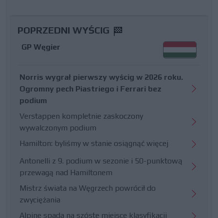
POPRZEDNI WYŚCIG
GP Węgier
Norris wygrał pierwszy wyścig w 2026 roku.
Ogromny pech Piastriego i Ferrari bez
podium
Verstappen kompletnie zaskoczony
wywalczonym podium
Hamilton: byliśmy w stanie osiągnąć więcej
Antonelli z 9. podium w sezonie i 50-punktową
przewagą nad Hamiltonem
Mistrz świata na Węgrzech powrócił do
zwyciężania
Alpine spada na szóste miejsce klasyfikacji