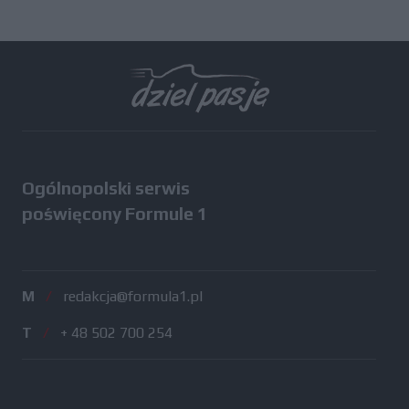
Ogólnopolski serwis
poświęcony Formule 1
M
/
redakcja@formula1.pl
T
/
+ 48 502 700 254