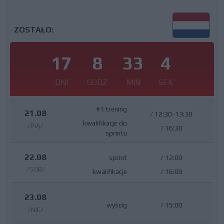
ZOSTAŁO:
17
8
33
4
DNI
GODZ
MIN
SEK
#1 trening
21.08
/
12:30-13:30
kwalifikacje do
/PIĄ/
/
16:30
sprintu
22.08
sprint
/
12:00
/SOB/
kwalifikacje
/
16:00
23.08
wyścig
/
15:00
/NIE/